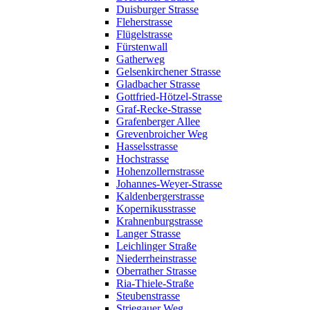
Duisburger Strasse
Fleherstrasse
Flügelstrasse
Fürstenwall
Gatherweg
Gelsenkirchener Strasse
Gladbacher Strasse
Gottfried-Hötzel-Strasse
Graf-Recke-Strasse
Grafenberger Allee
Grevenbroicher Weg
Hasselsstrasse
Hochstrasse
Hohenzollernstrasse
Johannes-Weyer-Strasse
Kaldenbergerstrasse
Kopernikusstrasse
Krahnenburgstrasse
Langer Strasse
Leichlinger Straße
Niederrheinstrasse
Oberrather Strasse
Ria-Thiele-Straße
Steubenstrasse
Striegauer Weg