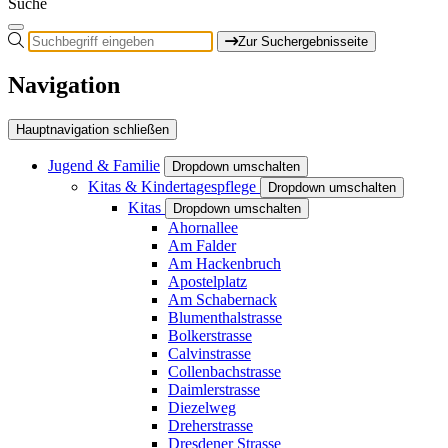
Suche
Zur Suchergebnisseite
Navigation
Hauptnavigation schließen
Jugend & Familie
Dropdown umschalten
Kitas & Kindertagespflege
Dropdown umschalten
Kitas
Dropdown umschalten
Ahornallee
Am Falder
Am Hackenbruch
Apostelplatz
Am Schabernack
Blumenthalstrasse
Bolkerstrasse
Calvinstrasse
Collenbachstrasse
Daimlerstrasse
Diezelweg
Dreherstrasse
Dresdener Strasse