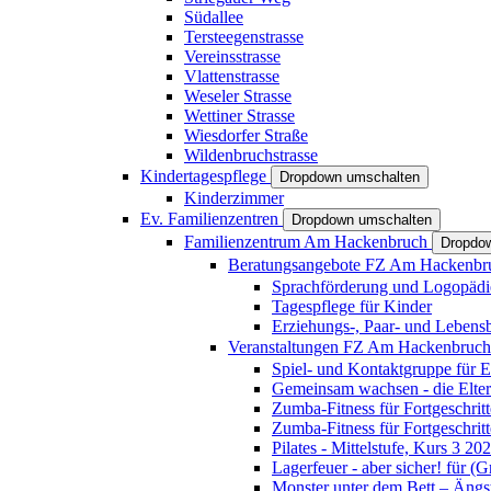
Südallee
Tersteegenstrasse
Vereinsstrasse
Vlattenstrasse
Weseler Strasse
Wettiner Strasse
Wiesdorfer Straße
Wildenbruchstrasse
Kindertagespflege
Dropdown umschalten
Kinderzimmer
Ev. Familienzentren
Dropdown umschalten
Familienzentrum Am Hackenbruch
Dropdo
Beratungsangebote FZ Am Hackenb
Sprachförderung und Logopädi
Tagespflege für Kinder
Erziehungs-, Paar- und Lebens
Veranstaltungen FZ Am Hackenbruc
Spiel- und Kontaktgruppe für E
Gemeinsam wachsen - die Elte
Zumba-Fitness für Fortgeschrit
Zumba-Fitness für Fortgeschrit
Pilates - Mittelstufe, Kurs 3 20
Lagerfeuer - aber sicher! für (
Monster unter dem Bett – Ängst