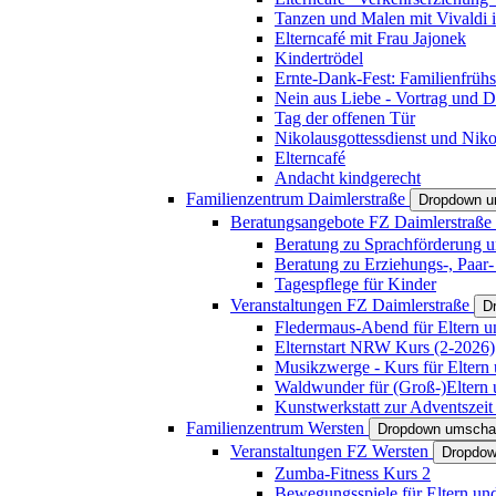
Tanzen und Malen mit Vivaldi in
Elterncafé mit Frau Jajonek
Kindertrödel
Ernte-Dank-Fest: Familienfrühs
Nein aus Liebe - Vortrag und D
Tag der offenen Tür
Nikolausgottessdienst und Niko
Elterncafé
Andacht kindgerecht
Familienzentrum Daimlerstraße
Dropdown u
Beratungsangebote FZ Daimlerstraße
Beratung zu Sprachförderung u
Beratung zu Erziehungs-, Paar
Tagespflege für Kinder
Veranstaltungen FZ Daimlerstraße
D
Fledermaus-Abend für Eltern u
Elternstart NRW Kurs (2-2026)
Musikzwerge - Kurs für Eltern 
Waldwunder für (Groß-)Eltern 
Kunstwerkstatt zur Adventszeit 
Familienzentrum Wersten
Dropdown umscha
Veranstaltungen FZ Wersten
Dropdow
Zumba-Fitness Kurs 2
Bewegungsspiele für Eltern un