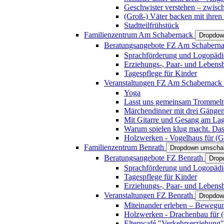
Geschwister verstehen – zwisc
(Groß-) Väter backen mit ihren
Stadtteilfrühstück
Familienzentrum Am Schabernack
Dropdow
Beratungsangebote FZ Am Schabern
Sprachförderung und Logopädi
Erziehungs-, Paar- und Lebens
Tagespflege für Kinder
Veranstaltungen FZ Am Schabernack
Yoga
Lasst uns gemeinsam Trommeln 
Märchendinner mit drei Gänge
Mit Gitarre und Gesang am Lage
Warum spielen klug macht. Das
Holzwerken - Vogelhaus für (Gr
Familienzentrum Benrath
Dropdown umschal
Beratungsangebote FZ Benrath
Drop
Sprachförderung und Logopädi
Tagespflege für Kinder
Erziehungs-, Paar- und Lebens
Veranstaltungen FZ Benrath
Dropdow
Miteinander erleben – Bewegung
Holzwerken - Drachenbau für (G
Elterncafé "Verkehrserziehung"