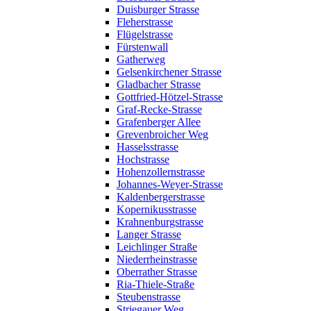
Duisburger Strasse
Fleherstrasse
Flügelstrasse
Fürstenwall
Gatherweg
Gelsenkirchener Strasse
Gladbacher Strasse
Gottfried-Hötzel-Strasse
Graf-Recke-Strasse
Grafenberger Allee
Grevenbroicher Weg
Hasselsstrasse
Hochstrasse
Hohenzollernstrasse
Johannes-Weyer-Strasse
Kaldenbergerstrasse
Kopernikusstrasse
Krahnenburgstrasse
Langer Strasse
Leichlinger Straße
Niederrheinstrasse
Oberrather Strasse
Ria-Thiele-Straße
Steubenstrasse
Striegauer Weg