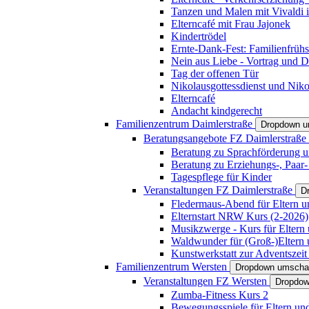
Tanzen und Malen mit Vivaldi in
Elterncafé mit Frau Jajonek
Kindertrödel
Ernte-Dank-Fest: Familienfrühs
Nein aus Liebe - Vortrag und D
Tag der offenen Tür
Nikolausgottessdienst und Niko
Elterncafé
Andacht kindgerecht
Familienzentrum Daimlerstraße
Dropdown u
Beratungsangebote FZ Daimlerstraße
Beratung zu Sprachförderung u
Beratung zu Erziehungs-, Paar
Tagespflege für Kinder
Veranstaltungen FZ Daimlerstraße
D
Fledermaus-Abend für Eltern u
Elternstart NRW Kurs (2-2026)
Musikzwerge - Kurs für Eltern 
Waldwunder für (Groß-)Eltern 
Kunstwerkstatt zur Adventszeit 
Familienzentrum Wersten
Dropdown umscha
Veranstaltungen FZ Wersten
Dropdow
Zumba-Fitness Kurs 2
Bewegungsspiele für Eltern un