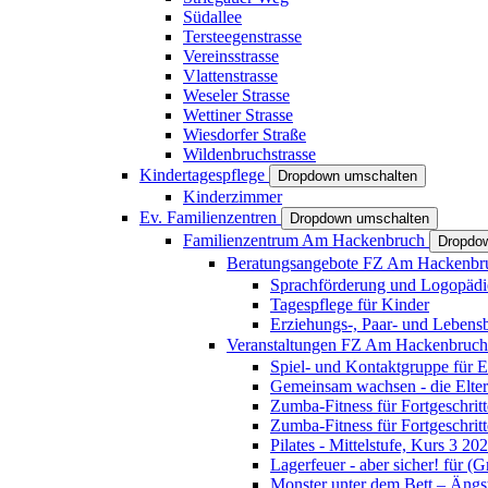
Südallee
Tersteegenstrasse
Vereinsstrasse
Vlattenstrasse
Weseler Strasse
Wettiner Strasse
Wiesdorfer Straße
Wildenbruchstrasse
Kindertagespflege
Dropdown umschalten
Kinderzimmer
Ev. Familienzentren
Dropdown umschalten
Familienzentrum Am Hackenbruch
Dropdo
Beratungsangebote FZ Am Hackenb
Sprachförderung und Logopädi
Tagespflege für Kinder
Erziehungs-, Paar- und Lebens
Veranstaltungen FZ Am Hackenbruc
Spiel- und Kontaktgruppe für E
Gemeinsam wachsen - die Elte
Zumba-Fitness für Fortgeschrit
Zumba-Fitness für Fortgeschrit
Pilates - Mittelstufe, Kurs 3 20
Lagerfeuer - aber sicher! für (
Monster unter dem Bett – Ängst