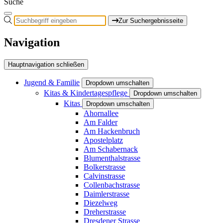
Suche
Zur Suchergebnisseite
Navigation
Hauptnavigation schließen
Jugend & Familie
Dropdown umschalten
Kitas & Kindertagespflege
Dropdown umschalten
Kitas
Dropdown umschalten
Ahornallee
Am Falder
Am Hackenbruch
Apostelplatz
Am Schabernack
Blumenthalstrasse
Bolkerstrasse
Calvinstrasse
Collenbachstrasse
Daimlerstrasse
Diezelweg
Dreherstrasse
Dresdener Strasse