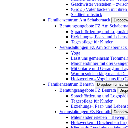
Geschwister verstehen – zwisc
(Groß-) Väter backen mit ihren
Stadtteilfrühstück
Familienzentrum Am Schabernack
Dropdow
Beratungsangebote FZ Am Schabern
Sprachförderung und Logopädi
Erziehungs-, Paar- und Lebens
Tagespflege für Kinder
Veranstaltungen FZ Am Schabernack
Yoga
Lasst uns gemeinsam Trommeln 
Märchendinner mit drei Gänge
Mit Gitarre und Gesang am Lage
Warum spielen klug macht. Das
Holzwerken - Vogelhaus für (Gr
Familienzentrum Benrath
Dropdown umschal
Beratungsangebote FZ Benrath
Drop
Sprachförderung und Logopädi
Tagespflege für Kinder
Erziehungs-, Paar- und Lebens
Veranstaltungen FZ Benrath
Dropdow
Miteinander erleben – Bewegung
Holzwerken - Drachenbau für (G
Elterncafé "Verkehrserziehung"