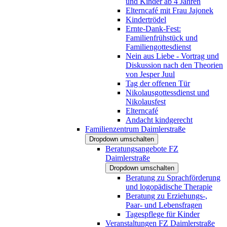
und Kinder ab 4 Jahren
Elterncafé mit Frau Jajonek
Kindertrödel
Ernte-Dank-Fest:
Familienfrühstück und
Familiengottesdienst
Nein aus Liebe - Vortrag und
Diskussion nach den Theorien
von Jesper Juul
Tag der offenen Tür
Nikolausgottessdienst und
Nikolausfest
Elterncafé
Andacht kindgerecht
Familienzentrum Daimlerstraße
Dropdown umschalten
Beratungsangebote FZ
Daimlerstraße
Dropdown umschalten
Beratung zu Sprachförderung
und logopädische Therapie
Beratung zu Erziehungs-,
Paar- und Lebensfragen
Tagespflege für Kinder
Veranstaltungen FZ Daimlerstraße