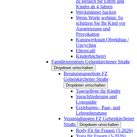
zu Besuch für Eltern und
Kinder ab 4 Jahren
Weckmänner backen
Wenn Worte wehtun: So
schützen Sie Ihr Kind vor
Ausgrenzung und
Provokation
Kunstwerkstatt Objektbau /
Upcycling
Elterncafé
Kinderbücherei
Familienzentrum Gelsenkirchener Straße
Dropdown umschalten
Beratungsangebote FZ
Gelsenkirchener Straße
Dropdown umschalten
Tagespflege für Kinder
Sprachförderung und
Logopädie
Erziehungs-, Paar- und
Lebensberatung
Veranstaltungen FZ Gelsenkirchener
Straße
Dropdown umschalten
Body-Fit für Frauen (3-2026)
Yoga für Frauen (3-2026)