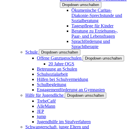
Dropdown umschalten
Ökumenische Caritas-
Diakonie-Sprechstunde und
Sozialberatung
Tagespflege für Kinder
Beratung zu Erziehungs-,
Paar- und Lebensfragen
Sprachförderung und
Sprachtherapie
Schule
Dropdown umschalten
Offene Ganztagsschulen
Dropdown umschalten
20 Jahre OGS
Betreuung an Schulen
Schulsozialarbeit
Hilfen bei Schulvermeidung
Schulbegleitung
Engagementförderung an Gymnasien
Hilfe für Jugendliche
Dropdown umschalten
TrebeCafé
AlleMann
JEP
jump
Jugendhilfe im Strafverfahren
Schwangerschaft, junge Eltern und