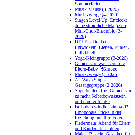
Sommerferien
Musik-Mäuse (3-2026)
Musikzwerge (4-2026)
Singen Level Up! Entdecke
deine stimmliche Magie im
Mini-Chor-Ensemble (3-
2026)
DELFI - Denken,
Entwickeln, Lieben, Fühlen,
Individuell
Yoga-Kleingruppe (3-2026)
Gemeinsam wachsen - die
Eltern-BabyGruppe
Musikzwerge (3-2026)
All Ways Sing -
Gesangsgruppe (2-2026)
Superhelden-Tag: Gemeinsam
zu mehr Selbstbewusstsein
und innerer Stärke
Ist Loben wirklich sinnvoll?
Emotionale Tricks in der
Erziehung und ihre Folgen
Fledermaus-Abend für Eltern
und Kinder ab 5 Jahren
Malen, Basteln, Gestalten für