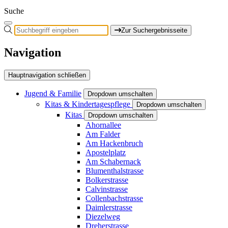
Suche
Zur Suchergebnisseite
Navigation
Hauptnavigation schließen
Jugend & Familie
Dropdown umschalten
Kitas & Kindertagespflege
Dropdown umschalten
Kitas
Dropdown umschalten
Ahornallee
Am Falder
Am Hackenbruch
Apostelplatz
Am Schabernack
Blumenthalstrasse
Bolkerstrasse
Calvinstrasse
Collenbachstrasse
Daimlerstrasse
Diezelweg
Dreherstrasse