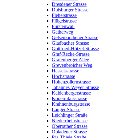
Dresdener Strasse
Duisburger Strasse
Fleherstrasse
Flügelstrasse
Fürstenwall
Gatherweg
Gelsenkirchener Strasse
Gladbacher Strasse
Gottfried-Hötzel-Strasse
Graf-Recke-Strasse
Grafenberger Allee
Grevenbroicher Weg
Hasselsstrasse
Hochstrasse
Hohenzollernstrasse
Johannes-Weyer-Strasse
Kaldenbergerstrasse
Kopernikusstrasse
Krahnenburgstrasse
Langer Strasse
Leichlinger Straße
Niederrheinstrasse
Oberrather Strasse
Opladener Strasse
Ria-Thiele-Straße