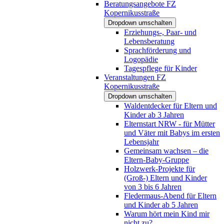
Beratungsangebote FZ
Kopernikusstraße
Dropdown umschalten
Erziehungs-, Paar- und
Lebensberatung
Sprachförderung und
Logopädie
Tagespflege für Kinder
Veranstaltungen FZ
Kopernikusstraße
Dropdown umschalten
Waldentdecker für Eltern und
Kinder ab 3 Jahren
Elternstart NRW - für Mütter
und Väter mit Babys im ersten
Lebensjahr
Gemeinsam wachsen – die
Eltern-Baby-Gruppe
Holzwerk-Projekte für
(Groß-) Eltern und Kinder
von 3 bis 6 Jahren
Fledermaus-Abend für Eltern
und Kinder ab 5 Jahren
Warum hört mein Kind mir
nicht zu?