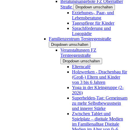
Beratungsangebote FZ Oberrather
Straße
Dropdown umschalten
Erziehungs-, Paar- und
Lebensberatung
Tagespflege für Kinder
Sprachförderung und
Logopädie
Familienzentrum Tersteegenstraße
Dropdown umschalten
Veranstaltungen FZ
Tersteegenstraße
Dropdown umschalten
Elterncafé
Holzwerken - Drachenbau für
(Groß-) Eltern und Kinder
von 3 bis 6 Jahren
Yoga in der Kleingruppe (2-
2026)
Superhelden-Tag: Gemeinsam
zu mehr Selbstbewusstsein
und innerer Stärke
Zwischen Tablet und
Spielplatz – digitale Medien
im Familienalltag Digitale
Medien im Alter von 0–6