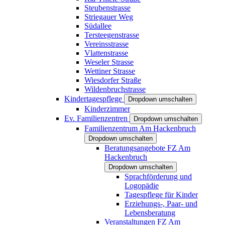
Steubenstrasse
Striegauer Weg
Südallee
Tersteegenstrasse
Vereinsstrasse
Vlattenstrasse
Weseler Strasse
Wettiner Strasse
Wiesdorfer Straße
Wildenbruchstrasse
Kindertagespflege
Dropdown umschalten
Kinderzimmer
Ev. Familienzentren
Dropdown umschalten
Familienzentrum Am Hackenbruch
Dropdown umschalten
Beratungsangebote FZ Am
Hackenbruch
Dropdown umschalten
Sprachförderung und
Logopädie
Tagespflege für Kinder
Erziehungs-, Paar- und
Lebensberatung
Veranstaltungen FZ Am