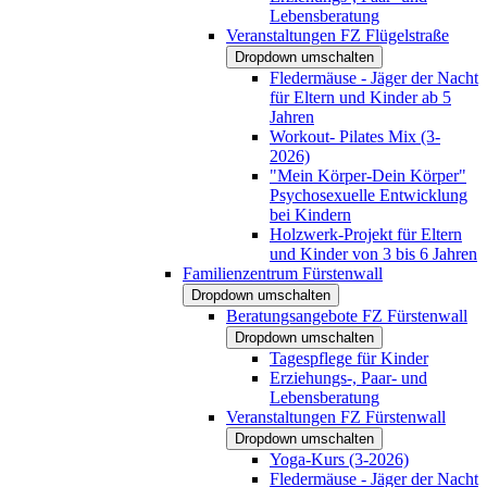
Lebensberatung
Veranstaltungen FZ Flügelstraße
Dropdown umschalten
Fledermäuse - Jäger der Nacht
für Eltern und Kinder ab 5
Jahren
Workout- Pilates Mix (3-
2026)
"Mein Körper-Dein Körper"
Psychosexuelle Entwicklung
bei Kindern
Holzwerk-Projekt für Eltern
und Kinder von 3 bis 6 Jahren
Familienzentrum Fürstenwall
Dropdown umschalten
Beratungsangebote FZ Fürstenwall
Dropdown umschalten
Tagespflege für Kinder
Erziehungs-, Paar- und
Lebensberatung
Veranstaltungen FZ Fürstenwall
Dropdown umschalten
Yoga-Kurs (3-2026)
Fledermäuse - Jäger der Nacht