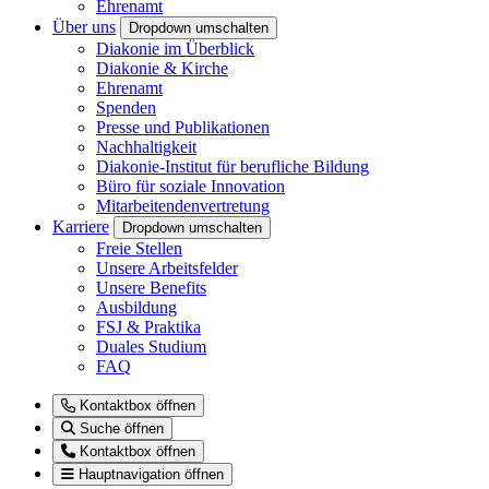
Ehrenamt
Über uns
Dropdown umschalten
Diakonie im Überblick
Diakonie & Kirche
Ehrenamt
Spenden
Presse und Publikationen
Nachhaltigkeit
Diakonie-Institut für berufliche Bildung
Büro für soziale Innovation
Mitarbeitendenvertretung
Karriere
Dropdown umschalten
Freie Stellen
Unsere Arbeitsfelder
Unsere Benefits
Ausbildung
FSJ & Praktika
Duales Studium
FAQ
Kontaktbox öffnen
Suche öffnen
Kontaktbox öffnen
Hauptnavigation öffnen