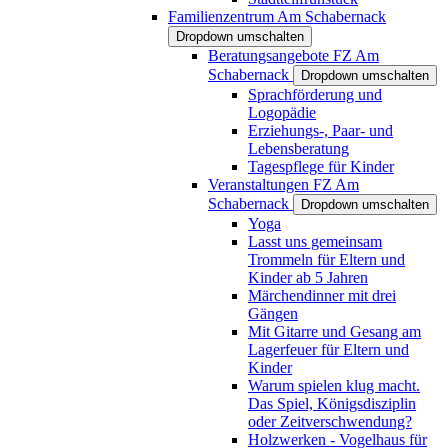
Familienzentrum Am Schabernack
Dropdown umschalten
Beratungsangebote FZ Am
Schabernack
Dropdown umschalten
Sprachförderung und
Logopädie
Erziehungs-, Paar- und
Lebensberatung
Tagespflege für Kinder
Veranstaltungen FZ Am
Schabernack
Dropdown umschalten
Yoga
Lasst uns gemeinsam
Trommeln für Eltern und
Kinder ab 5 Jahren
Märchendinner mit drei
Gängen
Mit Gitarre und Gesang am
Lagerfeuer für Eltern und
Kinder
Warum spielen klug macht.
Das Spiel, Königsdisziplin
oder Zeitverschwendung?
Holzwerken - Vogelhaus für