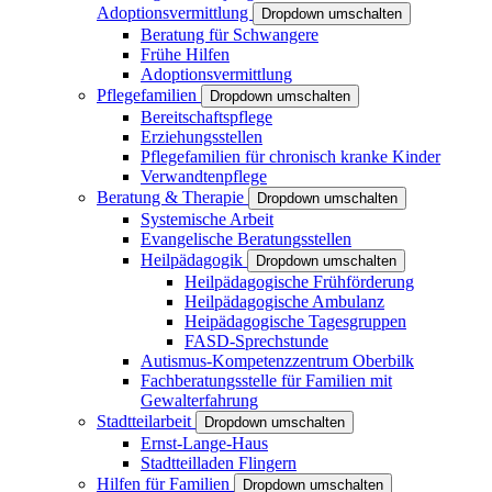
Adoptionsvermittlung
Dropdown umschalten
Beratung für Schwangere
Frühe Hilfen
Adoptionsvermittlung
Pflegefamilien
Dropdown umschalten
Bereitschaftspflege
Erziehungsstellen
Pflegefamilien für chronisch kranke Kinder
Verwandtenpflege
Beratung & Therapie
Dropdown umschalten
Systemische Arbeit
Evangelische Beratungsstellen
Heilpädagogik
Dropdown umschalten
Heilpädagogische Frühförderung
Heilpädagogische Ambulanz
Heipädagogische Tagesgruppen
FASD-Sprechstunde
Autismus-Kompetenzzentrum Oberbilk
Fachberatungsstelle für Familien mit
Gewalterfahrung
Stadtteilarbeit
Dropdown umschalten
Ernst-Lange-Haus
Stadtteilladen Flingern
Hilfen für Familien
Dropdown umschalten