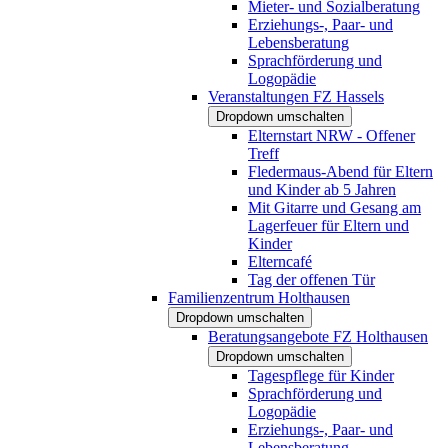
Mieter- und Sozialberatung
Erziehungs-, Paar- und
Lebensberatung
Sprachförderung und
Logopädie
Veranstaltungen FZ Hassels
Dropdown umschalten
Elternstart NRW - Offener
Treff
Fledermaus-Abend für Eltern
und Kinder ab 5 Jahren
Mit Gitarre und Gesang am
Lagerfeuer für Eltern und
Kinder
Elterncafé
Tag der offenen Tür
Familienzentrum Holthausen
Dropdown umschalten
Beratungsangebote FZ Holthausen
Dropdown umschalten
Tagespflege für Kinder
Sprachförderung und
Logopädie
Erziehungs-, Paar- und
Lebensberatung