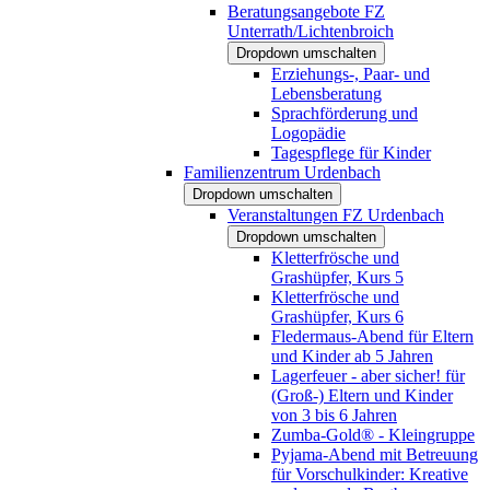
Beratungsangebote FZ
Unterrath/Lichtenbroich
Dropdown umschalten
Erziehungs-, Paar- und
Lebensberatung
Sprachförderung und
Logopädie
Tagespflege für Kinder
Familienzentrum Urdenbach
Dropdown umschalten
Veranstaltungen FZ Urdenbach
Dropdown umschalten
Kletterfrösche und
Grashüpfer, Kurs 5
Kletterfrösche und
Grashüpfer, Kurs 6
Fledermaus-Abend für Eltern
und Kinder ab 5 Jahren
Lagerfeuer - aber sicher! für
(Groß-) Eltern und Kinder
von 3 bis 6 Jahren
Zumba-Gold® - Kleingruppe
Pyjama-Abend mit Betreuung
für Vorschulkinder: Kreative