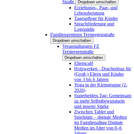
Straße
Dropdown umschalten
Erziehungs-, Paar- und
Lebensberatung
Tagespflege für Kinder
Sprachförderung und
Logopädie
Familienzentrum Tersteegenstraße
Dropdown umschalten
Veranstaltungen FZ
Tersteegenstraße
Dropdown umschalten
Elterncafé
Holzwerken - Drachenbau für
(Groß-) Eltern und Kinder
von 3 bis 6 Jahren
Yoga in der Kleingruppe (2-
2026)
Superhelden-Tag: Gemeinsam
zu mehr Selbstbewusstsein
und innerer Stärke
Zwischen Tablet und
Spielplatz – digitale Medien
im Familienalltag Digitale
Medien im Alter von 0–6
Jahren