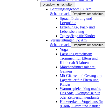
Dropdown umschalten
Beratungsangebote FZ Am
Schabernack
Dropdown umschalten
Sprachförderung und
Logopädie
Erziehungs-, Paar- und
Lebensberatung
Tagespflege für Kinder
Veranstaltungen FZ Am
Schabernack
Dropdown umschalten
Yoga
Lasst uns gemeinsam
Trommeln für Eltern und
Kinder ab 5 Jahren
Märchendinner mit drei
Gängen
Mit Gitarre und Gesang am
Lagerfeuer für Eltern und
Kinder
Warum spielen klug macht.
Das Spiel, Königsdisziplin
oder Zeitverschwendung?
Holzwerken - Vogelhaus für
(Groß-) Eltern und Kinder