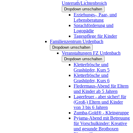
Unterrath/Lichtenbroich
Dropdown umschalten
Erziehungs-, Paar- und
Lebensberatung
Sprachförderung und
Logopädie
Tagespflege für Kinder
Familienzentrum Urdenbach
Dropdown umschalten
Veranstaltungen FZ Urdenbach
Dropdown umschalten
Kletterfrösche und
Grashüpfer, Kurs 5
Kletterfrösche und
Grashüpfer, Kurs 6
Fledermaus-Abend für Eltern
und Kinder ab 5 Jahren
Lagerfeuer - aber sicher! für
(Groß-) Eltern und Kinder
von 3 bis 6 Jahren
Zumba-Gold® - Kleingruppe
Pyjama-Abend mit Betreuung
für Vorschulkinder: Kreative
und gesunde Brotboxen