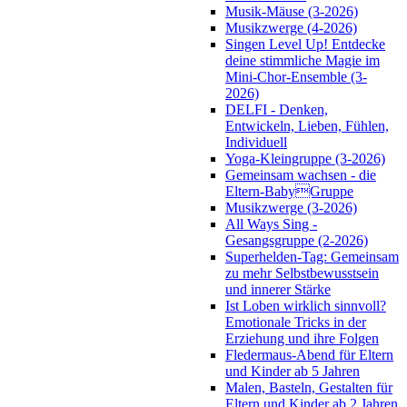
Musik-Mäuse (3-2026)
Musikzwerge (4-2026)
Singen Level Up! Entdecke
deine stimmliche Magie im
Mini-Chor-Ensemble (3-
2026)
DELFI - Denken,
Entwickeln, Lieben, Fühlen,
Individuell
Yoga-Kleingruppe (3-2026)
Gemeinsam wachsen - die
Eltern-BabyGruppe
Musikzwerge (3-2026)
All Ways Sing -
Gesangsgruppe (2-2026)
Superhelden-Tag: Gemeinsam
zu mehr Selbstbewusstsein
und innerer Stärke
Ist Loben wirklich sinnvoll?
Emotionale Tricks in der
Erziehung und ihre Folgen
Fledermaus-Abend für Eltern
und Kinder ab 5 Jahren
Malen, Basteln, Gestalten für
Eltern und Kinder ab 2 Jahren