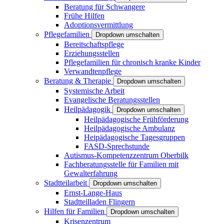
Beratung für Schwangere
Frühe Hilfen
Adoptionsvermittlung
Pflegefamilien
Dropdown umschalten
Bereitschaftspflege
Erziehungsstellen
Pflegefamilien für chronisch kranke Kinder
Verwandtenpflege
Beratung & Therapie
Dropdown umschalten
Systemische Arbeit
Evangelische Beratungsstellen
Heilpädagogik
Dropdown umschalten
Heilpädagogische Frühförderung
Heilpädagogische Ambulanz
Heipädagogische Tagesgruppen
FASD-Sprechstunde
Autismus-Kompetenzzentrum Oberbilk
Fachberatungsstelle für Familien mit
Gewalterfahrung
Stadtteilarbeit
Dropdown umschalten
Ernst-Lange-Haus
Stadtteilladen Flingern
Hilfen für Familien
Dropdown umschalten
Krisenzentrum