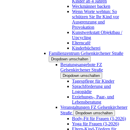
Kinder ab 4 Jahren
Weckmänner backen
Wenn Worte wehtun: So
schützen Sie Ihr Kind vor
Ausgrenzung und
Provokation
Kunstwerkstatt Objektbau /
Upcycling
Elterncafé
Kinderbücherei
Familienzentrum Gelsenkirchener Straße
Dropdown umschalten
Beratungsangebote FZ
Gelsenkirchener Straße
Dropdown umschalten
Tagespflege für Kinder
Sprachförderung und
Logopädie
Erziehungs-, Paar- und
Lebensberatung
Veranstaltungen FZ Gelsenkirchener
Straße
Dropdown umschalten
Body-Fit für Frauen (3-2026)
Yoga für Frauen (3-2026)
Eltern-Kind-Töpfern für