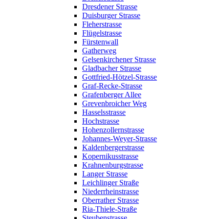
Dresdener Strasse
Duisburger Strasse
Fleherstrasse
Flügelstrasse
Fürstenwall
Gatherweg
Gelsenkirchener Strasse
Gladbacher Strasse
Gottfried-Hötzel-Strasse
Graf-Recke-Strasse
Grafenberger Allee
Grevenbroicher Weg
Hasselsstrasse
Hochstrasse
Hohenzollernstrasse
Johannes-Weyer-Strasse
Kaldenbergerstrasse
Kopernikusstrasse
Krahnenburgstrasse
Langer Strasse
Leichlinger Straße
Niederrheinstrasse
Oberrather Strasse
Ria-Thiele-Straße
Steubenstrasse