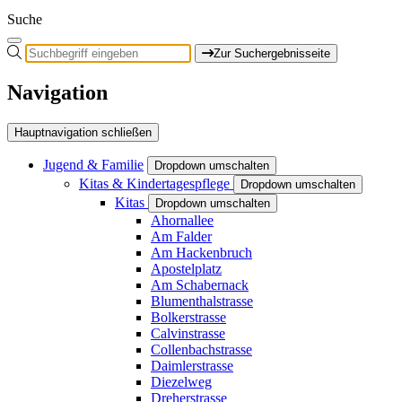
Suche
Zur Suchergebnisseite
Navigation
Hauptnavigation schließen
Jugend & Familie
Dropdown umschalten
Kitas & Kindertagespflege
Dropdown umschalten
Kitas
Dropdown umschalten
Ahornallee
Am Falder
Am Hackenbruch
Apostelplatz
Am Schabernack
Blumenthalstrasse
Bolkerstrasse
Calvinstrasse
Collenbachstrasse
Daimlerstrasse
Diezelweg
Dreherstrasse