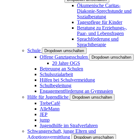
Ökumenische Caritas-
Diakonie-Sprechstunde und
Sozialberatung
Tagespflege für Kinder
Beratung zu Erziehungs-,
Paar- und Lebensfragen
Sprachförderung und
Sprachtherapie
Schule
Dropdown umschalten
Offene Ganztagsschulen
Dropdown umschalten
20 Jahre OGS
Betreuung an Schulen
Schulsozialarbeit
Hilfen bei Schulvermeidung
Schulbegleitung
Engagementförderung an Gymnasien
Hilfe für Jugendliche
Dropdown umschalten
TrebeCafé
AlleMann
JEP
jump
Jugendhilfe im Strafverfahren
Schwangerschaft, junge Eltern und
Adoptionsvermittlung
Dropdown umschalten