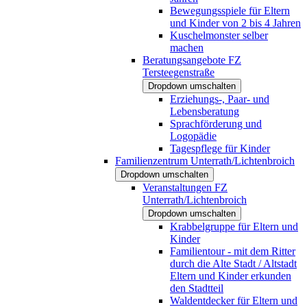
Bewegungsspiele für Eltern
und Kinder von 2 bis 4 Jahren
Kuschelmonster selber
machen
Beratungsangebote FZ
Tersteegenstraße
Dropdown umschalten
Erziehungs-, Paar- und
Lebensberatung
Sprachförderung und
Logopädie
Tagespflege für Kinder
Familienzentrum Unterrath/Lichtenbroich
Dropdown umschalten
Veranstaltungen FZ
Unterrath/Lichtenbroich
Dropdown umschalten
Krabbelgruppe für Eltern und
Kinder
Familientour - mit dem Ritter
durch die Alte Stadt / Altstadt
Eltern und Kinder erkunden
den Stadtteil
Waldentdecker für Eltern und