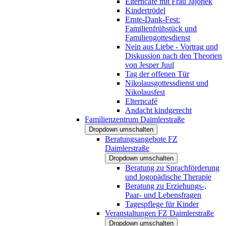
Elterncafé mit Frau Jajonek
Kindertrödel
Ernte-Dank-Fest:
Familienfrühstück und
Familiengottesdienst
Nein aus Liebe - Vortrag und
Diskussion nach den Theorien
von Jesper Juul
Tag der offenen Tür
Nikolausgottessdienst und
Nikolausfest
Elterncafé
Andacht kindgerecht
Familienzentrum Daimlerstraße
Dropdown umschalten
Beratungsangebote FZ
Daimlerstraße
Dropdown umschalten
Beratung zu Sprachförderung
und logopädische Therapie
Beratung zu Erziehungs-,
Paar- und Lebensfragen
Tagespflege für Kinder
Veranstaltungen FZ Daimlerstraße
Dropdown umschalten