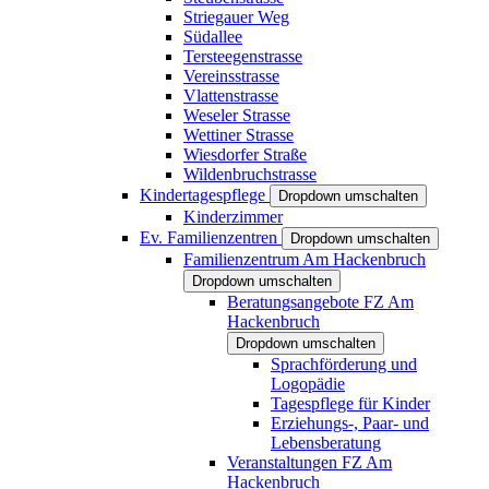
Striegauer Weg
Südallee
Tersteegenstrasse
Vereinsstrasse
Vlattenstrasse
Weseler Strasse
Wettiner Strasse
Wiesdorfer Straße
Wildenbruchstrasse
Kindertagespflege
Dropdown umschalten
Kinderzimmer
Ev. Familienzentren
Dropdown umschalten
Familienzentrum Am Hackenbruch
Dropdown umschalten
Beratungsangebote FZ Am
Hackenbruch
Dropdown umschalten
Sprachförderung und
Logopädie
Tagespflege für Kinder
Erziehungs-, Paar- und
Lebensberatung
Veranstaltungen FZ Am
Hackenbruch