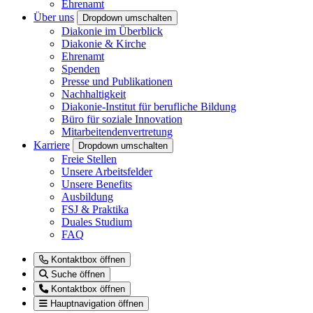
Ehrenamt
Über uns
Dropdown umschalten
Diakonie im Überblick
Diakonie & Kirche
Ehrenamt
Spenden
Presse und Publikationen
Nachhaltigkeit
Diakonie-Institut für berufliche Bildung
Büro für soziale Innovation
Mitarbeitendenvertretung
Karriere
Dropdown umschalten
Freie Stellen
Unsere Arbeitsfelder
Unsere Benefits
Ausbildung
FSJ & Praktika
Duales Studium
FAQ
Kontaktbox öffnen
Suche öffnen
Kontaktbox öffnen
Hauptnavigation öffnen