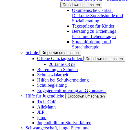
Dropdown umschalten
Ökumenische Caritas-
Diakonie-Sprechstunde und
Sozialberatung
Tagespflege für Kinder
Beratung zu Erziehungs-,
Paar- und Lebensfragen
Sprachförderung und
Sprachtherapie
Schule
Dropdown umschalten
Offene Ganztagsschulen
Dropdown umschalten
20 Jahre OGS
Betreuung an Schulen
Schulsozialarbeit
Hilfen bei Schulvermeidung
Schulbegleitung
Engagementförderung an Gymnasien
Hilfe für Jugendliche
Dropdown umschalten
TrebeCafé
AlleMann
JEP
jump
Jugendhilfe im Strafverfahren
Schwangerschaft, junge Eltern und