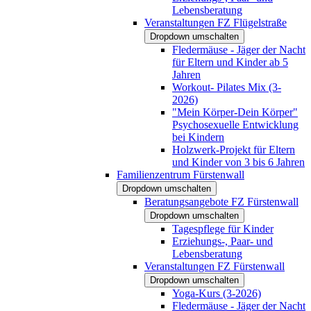
Lebensberatung
Veranstaltungen FZ Flügelstraße
Dropdown umschalten
Fledermäuse - Jäger der Nacht
für Eltern und Kinder ab 5
Jahren
Workout- Pilates Mix (3-
2026)
"Mein Körper-Dein Körper"
Psychosexuelle Entwicklung
bei Kindern
Holzwerk-Projekt für Eltern
und Kinder von 3 bis 6 Jahren
Familienzentrum Fürstenwall
Dropdown umschalten
Beratungsangebote FZ Fürstenwall
Dropdown umschalten
Tagespflege für Kinder
Erziehungs-, Paar- und
Lebensberatung
Veranstaltungen FZ Fürstenwall
Dropdown umschalten
Yoga-Kurs (3-2026)
Fledermäuse - Jäger der Nacht