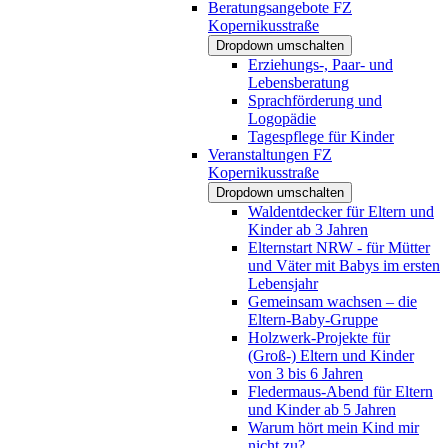
Beratungsangebote FZ
Kopernikusstraße
Dropdown umschalten
Erziehungs-, Paar- und
Lebensberatung
Sprachförderung und
Logopädie
Tagespflege für Kinder
Veranstaltungen FZ
Kopernikusstraße
Dropdown umschalten
Waldentdecker für Eltern und
Kinder ab 3 Jahren
Elternstart NRW - für Mütter
und Väter mit Babys im ersten
Lebensjahr
Gemeinsam wachsen – die
Eltern-Baby-Gruppe
Holzwerk-Projekte für
(Groß-) Eltern und Kinder
von 3 bis 6 Jahren
Fledermaus-Abend für Eltern
und Kinder ab 5 Jahren
Warum hört mein Kind mir
nicht zu?