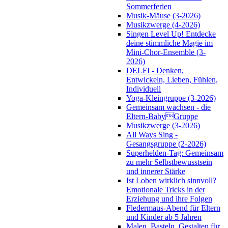
Sommerferien
Musik-Mäuse (3-2026)
Musikzwerge (4-2026)
Singen Level Up! Entdecke
deine stimmliche Magie im
Mini-Chor-Ensemble (3-
2026)
DELFI - Denken,
Entwickeln, Lieben, Fühlen,
Individuell
Yoga-Kleingruppe (3-2026)
Gemeinsam wachsen - die
Eltern-BabyGruppe
Musikzwerge (3-2026)
All Ways Sing -
Gesangsgruppe (2-2026)
Superhelden-Tag: Gemeinsam
zu mehr Selbstbewusstsein
und innerer Stärke
Ist Loben wirklich sinnvoll?
Emotionale Tricks in der
Erziehung und ihre Folgen
Fledermaus-Abend für Eltern
und Kinder ab 5 Jahren
Malen, Basteln, Gestalten für