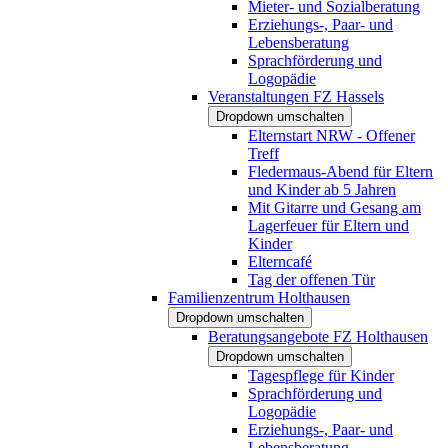
Mieter- und Sozialberatung
Erziehungs-, Paar- und
Lebensberatung
Sprachförderung und
Logopädie
Veranstaltungen FZ Hassels
Dropdown umschalten
Elternstart NRW - Offener
Treff
Fledermaus-Abend für Eltern
und Kinder ab 5 Jahren
Mit Gitarre und Gesang am
Lagerfeuer für Eltern und
Kinder
Elterncafé
Tag der offenen Tür
Familienzentrum Holthausen
Dropdown umschalten
Beratungsangebote FZ Holthausen
Dropdown umschalten
Tagespflege für Kinder
Sprachförderung und
Logopädie
Erziehungs-, Paar- und
Lebensberatung