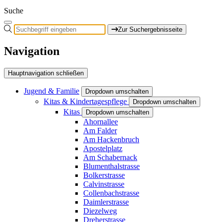
Suche
Zur Suchergebnisseite
Navigation
Hauptnavigation schließen
Jugend & Familie
Dropdown umschalten
Kitas & Kindertagespflege
Dropdown umschalten
Kitas
Dropdown umschalten
Ahornallee
Am Falder
Am Hackenbruch
Apostelplatz
Am Schabernack
Blumenthalstrasse
Bolkerstrasse
Calvinstrasse
Collenbachstrasse
Daimlerstrasse
Diezelweg
Dreherstrasse