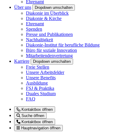
Ehrenamt
Über uns
Dropdown umschalten
Diakonie im Überblick
Diakonie & Kirche
Ehrenamt
Spenden
Presse und Publikationen
Nachhaltigkeit
Diakonie-Institut für berufliche Bildung
Büro für soziale Innovation
Mitarbeitendenvertretung
Karriere
Dropdown umschalten
Freie Stellen
Unsere Arbeitsfelder
Unsere Benefits
Ausbildung
FSJ & Praktika
Duales Studium
FAQ
Kontaktbox öffnen
Suche öffnen
Kontaktbox öffnen
Hauptnavigation öffnen