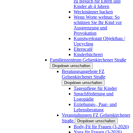
zu Besuch für Eltern und
Kinder ab 4 Jahren
Weckmänner backen
Wenn Worte wehtun: So
schützen Sie Ihr Kind vor
Ausgrenzung und
Provokation
Kunstwerkstatt Objektbau /
Upcycling
Elterncafé
Kinderbücherei
Familienzentrum Gelsenkirchener Straße
Dropdown umschalten
Beratungsangebote FZ
Gelsenkirchener Straße
Dropdown umschalten
Tagespflege für Kinder
Sprachförderung und
Logopädie
Erziehungs-, Paar- und
Lebensberatung
Veranstaltungen FZ Gelsenkirchener
Straße
Dropdown umschalten
Body-Fit für Frauen (3-2026)
Yoga für Frauen (3-2026)