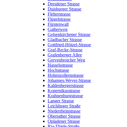
Dresdener Strasse
Duisburger Strasse
Fleherstrasse
Flügelstrasse
Fürstenwall
Gatherweg
Gelsenkirchener Strasse
Gladbacher Strasse
Gottfried-Hötzel-Strasse
Graf-Recke-Strasse
Grafenberger Allee
Grevenbroicher Weg
Hasselsstrasse
Hochstrasse
Hohenzollernstrasse
Johannes-Weyer-Strasse
Kaldenbergerstrasse
Kopernikusstrasse
Krahnenburgstrasse
Langer Strasse
Leichlinger Straße
Niederrheinstrasse
Oberrather Strasse
Opladener Strasse
Ria-Thiele-Straße