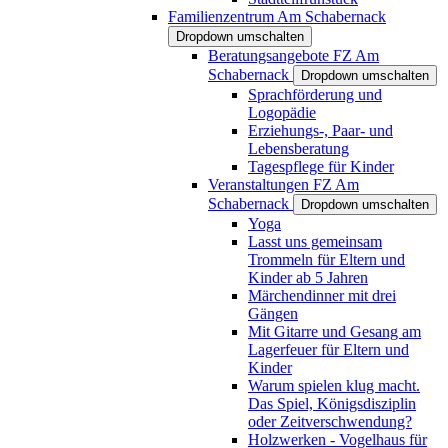
Familienzentrum Am Schabernack
Dropdown umschalten
Beratungsangebote FZ Am
Schabernack
Dropdown umschalten
Sprachförderung und
Logopädie
Erziehungs-, Paar- und
Lebensberatung
Tagespflege für Kinder
Veranstaltungen FZ Am
Schabernack
Dropdown umschalten
Yoga
Lasst uns gemeinsam
Trommeln für Eltern und
Kinder ab 5 Jahren
Märchendinner mit drei
Gängen
Mit Gitarre und Gesang am
Lagerfeuer für Eltern und
Kinder
Warum spielen klug macht.
Das Spiel, Königsdisziplin
oder Zeitverschwendung?
Holzwerken - Vogelhaus für