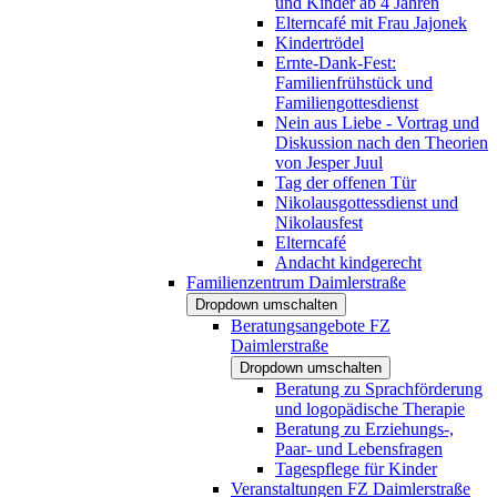
und Kinder ab 4 Jahren
Elterncafé mit Frau Jajonek
Kindertrödel
Ernte-Dank-Fest:
Familienfrühstück und
Familiengottesdienst
Nein aus Liebe - Vortrag und
Diskussion nach den Theorien
von Jesper Juul
Tag der offenen Tür
Nikolausgottessdienst und
Nikolausfest
Elterncafé
Andacht kindgerecht
Familienzentrum Daimlerstraße
Dropdown umschalten
Beratungsangebote FZ
Daimlerstraße
Dropdown umschalten
Beratung zu Sprachförderung
und logopädische Therapie
Beratung zu Erziehungs-,
Paar- und Lebensfragen
Tagespflege für Kinder
Veranstaltungen FZ Daimlerstraße