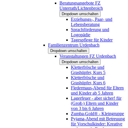
Beratungsangebote FZ
Unterrath/Lichtenbroich
Dropdown umschalten
Erziehungs-, Paar- und
Lebensberatung
Sprachförderung und
Logopädie
Tagespflege für Kinder
Familienzentrum Urdenbach
Dropdown umschalten
Veranstaltungen FZ Urdenbach
Dropdown umschalten
Kletterfrösche und
Grashüpfer, Kurs 5
Kletterfrösche und
Grashüpfer, Kurs 6
Fledermaus-Abend für Eltern
und Kinder ab 5 Jahren
Lagerfeuer - aber sicher! für
(Groß-) Eltern und Kinder
von 3 bis 6 Jahren
Zumba-Gold® - Kleingruppe
Pyjama-Abend mit Betreuung
für Vorschulkinder: Kreative