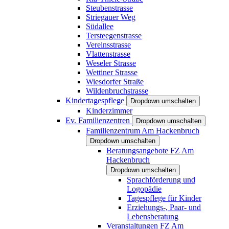
Steubenstrasse
Striegauer Weg
Südallee
Tersteegenstrasse
Vereinsstrasse
Vlattenstrasse
Weseler Strasse
Wettiner Strasse
Wiesdorfer Straße
Wildenbruchstrasse
Kindertagespflege
Dropdown umschalten
Kinderzimmer
Ev. Familienzentren
Dropdown umschalten
Familienzentrum Am Hackenbruch
Dropdown umschalten
Beratungsangebote FZ Am
Hackenbruch
Dropdown umschalten
Sprachförderung und
Logopädie
Tagespflege für Kinder
Erziehungs-, Paar- und
Lebensberatung
Veranstaltungen FZ Am