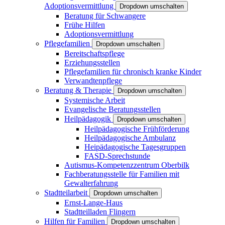
Adoptionsvermittlung
Dropdown umschalten
Beratung für Schwangere
Frühe Hilfen
Adoptionsvermittlung
Pflegefamilien
Dropdown umschalten
Bereitschaftspflege
Erziehungsstellen
Pflegefamilien für chronisch kranke Kinder
Verwandtenpflege
Beratung & Therapie
Dropdown umschalten
Systemische Arbeit
Evangelische Beratungsstellen
Heilpädagogik
Dropdown umschalten
Heilpädagogische Frühförderung
Heilpädagogische Ambulanz
Heipädagogische Tagesgruppen
FASD-Sprechstunde
Autismus-Kompetenzzentrum Oberbilk
Fachberatungsstelle für Familien mit
Gewalterfahrung
Stadtteilarbeit
Dropdown umschalten
Ernst-Lange-Haus
Stadtteilladen Flingern
Hilfen für Familien
Dropdown umschalten