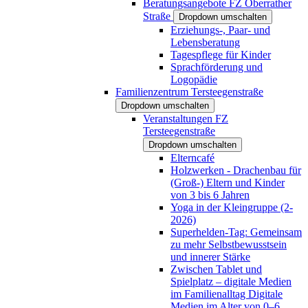
Beratungsangebote FZ Oberrather
Straße
Dropdown umschalten
Erziehungs-, Paar- und
Lebensberatung
Tagespflege für Kinder
Sprachförderung und
Logopädie
Familienzentrum Tersteegenstraße
Dropdown umschalten
Veranstaltungen FZ
Tersteegenstraße
Dropdown umschalten
Elterncafé
Holzwerken - Drachenbau für
(Groß-) Eltern und Kinder
von 3 bis 6 Jahren
Yoga in der Kleingruppe (2-
2026)
Superhelden-Tag: Gemeinsam
zu mehr Selbstbewusstsein
und innerer Stärke
Zwischen Tablet und
Spielplatz – digitale Medien
im Familienalltag Digitale
Medien im Alter von 0–6