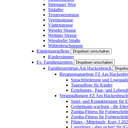
Striegauer Weg
Südallee
Tersteegenstrasse
Vereinsstrasse
Vlattenstrasse
Weseler Strasse
Wettiner Strasse
Wiesdorfer Straße
Wildenbruchstrasse
Kindertagespflege
Dropdown umschalten
Kinderzimmer
Ev. Familienzentren
Dropdown umschalten
Familienzentrum Am Hackenbruch
Dropdo
Beratungsangebote FZ Am Hackenb
Sprachförderung und Logopädi
Tagespflege für Kinder
Erziehungs-, Paar- und Lebens
Veranstaltungen FZ Am Hackenbruc
Spiel- und Kontaktgruppe für E
Gemeinsam wachsen - die Elte
Zumba-Fitness für Fortgeschrit
Zumba-Fitness für Fortgeschrit
Pilates - Mittelstufe, Kurs 3 20
Lagerfeuer - aber sicher! für (