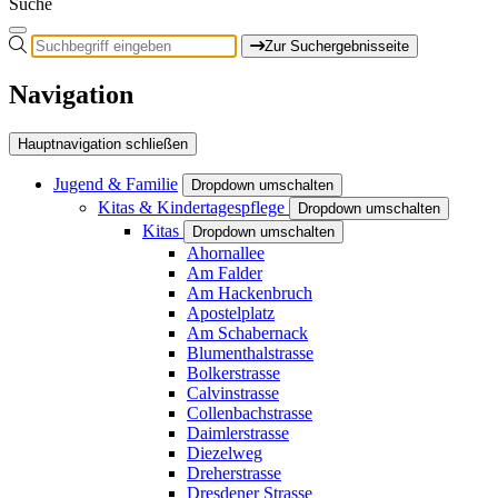
Suche
Zur Suchergebnisseite
Navigation
Hauptnavigation schließen
Jugend & Familie
Dropdown umschalten
Kitas & Kindertagespflege
Dropdown umschalten
Kitas
Dropdown umschalten
Ahornallee
Am Falder
Am Hackenbruch
Apostelplatz
Am Schabernack
Blumenthalstrasse
Bolkerstrasse
Calvinstrasse
Collenbachstrasse
Daimlerstrasse
Diezelweg
Dreherstrasse
Dresdener Strasse