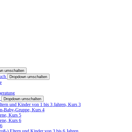
wn umschalten
ruch
Dropdown umschalten
e
beratung
h
Dropdown umschalten
ltern und Kinder von 1 bis 3 Jahren, Kurs 3
rn-Baby-Gruppe, Kurs 4
tene, Kurs 5
tene, Kurs 6
26
Groß-) Eltern und Kinder von 3 bis 6 Jahren