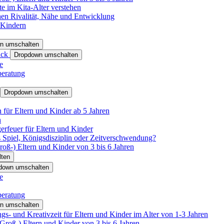
e im Kita-Alter verstehen
hen Rivalität, Nähe und Entwicklung
 Kindern
n umschalten
ack
Dropdown umschalten
e
beratung
Dropdown umschalten
für Eltern und Kinder ab 5 Jahren
n
rfeuer für Eltern und Kinder
 Spiel, Königsdisziplin oder Zeitverschwendung?
oß-) Eltern und Kinder von 3 bis 6 Jahren
ten
down umschalten
e
beratung
n umschalten
s- und Kreativzeit für Eltern und Kinder im Alter von 1-3 Jahren
roß-) Eltern und Kinder von 3 bis 6 Jahren