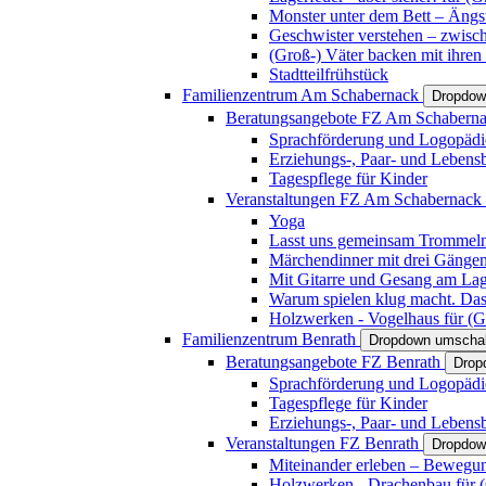
Monster unter dem Bett – Ängst
Geschwister verstehen – zwisc
(Groß-) Väter backen mit ihren
Stadtteilfrühstück
Familienzentrum Am Schabernack
Dropdow
Beratungsangebote FZ Am Schabern
Sprachförderung und Logopädi
Erziehungs-, Paar- und Lebens
Tagespflege für Kinder
Veranstaltungen FZ Am Schabernack
Yoga
Lasst uns gemeinsam Trommeln 
Märchendinner mit drei Gänge
Mit Gitarre und Gesang am Lage
Warum spielen klug macht. Das
Holzwerken - Vogelhaus für (Gr
Familienzentrum Benrath
Dropdown umschal
Beratungsangebote FZ Benrath
Drop
Sprachförderung und Logopädi
Tagespflege für Kinder
Erziehungs-, Paar- und Lebens
Veranstaltungen FZ Benrath
Dropdow
Miteinander erleben – Bewegung
Holzwerken - Drachenbau für (G