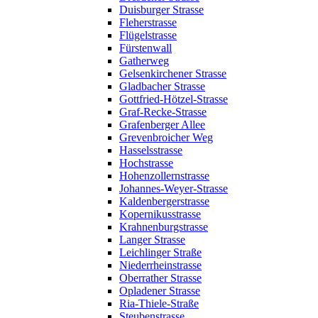
Duisburger Strasse
Fleherstrasse
Flügelstrasse
Fürstenwall
Gatherweg
Gelsenkirchener Strasse
Gladbacher Strasse
Gottfried-Hötzel-Strasse
Graf-Recke-Strasse
Grafenberger Allee
Grevenbroicher Weg
Hasselsstrasse
Hochstrasse
Hohenzollernstrasse
Johannes-Weyer-Strasse
Kaldenbergerstrasse
Kopernikusstrasse
Krahnenburgstrasse
Langer Strasse
Leichlinger Straße
Niederrheinstrasse
Oberrather Strasse
Opladener Strasse
Ria-Thiele-Straße
Steubenstrasse