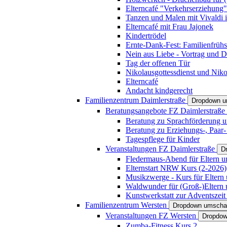
Elterncafé "Verkehrserziehung"
Tanzen und Malen mit Vivaldi in
Elterncafé mit Frau Jajonek
Kindertrödel
Ernte-Dank-Fest: Familienfrühs
Nein aus Liebe - Vortrag und D
Tag der offenen Tür
Nikolausgottessdienst und Niko
Elterncafé
Andacht kindgerecht
Familienzentrum Daimlerstraße
Dropdown u
Beratungsangebote FZ Daimlerstraße
Beratung zu Sprachförderung u
Beratung zu Erziehungs-, Paar
Tagespflege für Kinder
Veranstaltungen FZ Daimlerstraße
D
Fledermaus-Abend für Eltern u
Elternstart NRW Kurs (2-2026)
Musikzwerge - Kurs für Eltern 
Waldwunder für (Groß-)Eltern 
Kunstwerkstatt zur Adventszeit 
Familienzentrum Wersten
Dropdown umscha
Veranstaltungen FZ Wersten
Dropdow
Zumba-Fitness Kurs 2