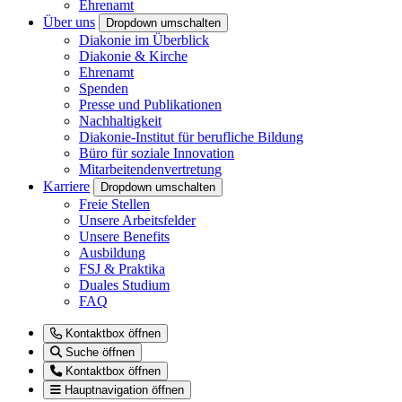
Ehrenamt
Über uns
Dropdown umschalten
Diakonie im Überblick
Diakonie & Kirche
Ehrenamt
Spenden
Presse und Publikationen
Nachhaltigkeit
Diakonie-Institut für berufliche Bildung
Büro für soziale Innovation
Mitarbeitendenvertretung
Karriere
Dropdown umschalten
Freie Stellen
Unsere Arbeitsfelder
Unsere Benefits
Ausbildung
FSJ & Praktika
Duales Studium
FAQ
Kontaktbox öffnen
Suche öffnen
Kontaktbox öffnen
Hauptnavigation öffnen