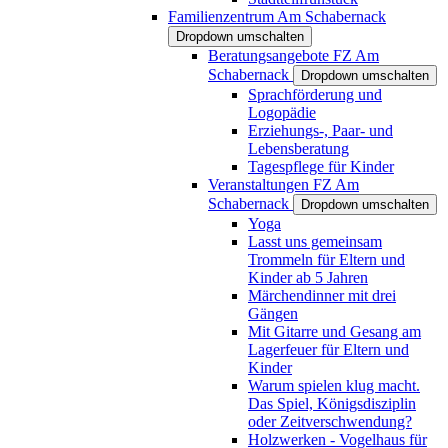
Familienzentrum Am Schabernack
Dropdown umschalten
Beratungsangebote FZ Am
Schabernack
Dropdown umschalten
Sprachförderung und
Logopädie
Erziehungs-, Paar- und
Lebensberatung
Tagespflege für Kinder
Veranstaltungen FZ Am
Schabernack
Dropdown umschalten
Yoga
Lasst uns gemeinsam
Trommeln für Eltern und
Kinder ab 5 Jahren
Märchendinner mit drei
Gängen
Mit Gitarre und Gesang am
Lagerfeuer für Eltern und
Kinder
Warum spielen klug macht.
Das Spiel, Königsdisziplin
oder Zeitverschwendung?
Holzwerken - Vogelhaus für