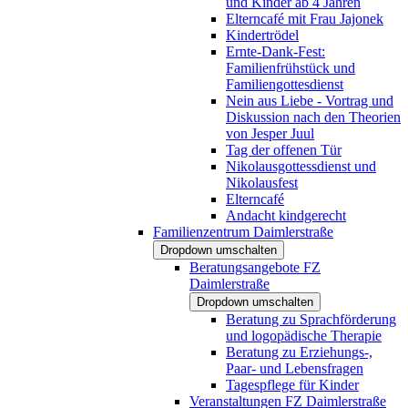
und Kinder ab 4 Jahren
Elterncafé mit Frau Jajonek
Kindertrödel
Ernte-Dank-Fest:
Familienfrühstück und
Familiengottesdienst
Nein aus Liebe - Vortrag und
Diskussion nach den Theorien
von Jesper Juul
Tag der offenen Tür
Nikolausgottessdienst und
Nikolausfest
Elterncafé
Andacht kindgerecht
Familienzentrum Daimlerstraße
Dropdown umschalten
Beratungsangebote FZ
Daimlerstraße
Dropdown umschalten
Beratung zu Sprachförderung
und logopädische Therapie
Beratung zu Erziehungs-,
Paar- und Lebensfragen
Tagespflege für Kinder
Veranstaltungen FZ Daimlerstraße