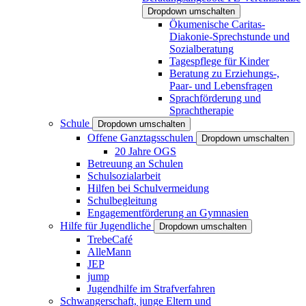
Dropdown umschalten
Ökumenische Caritas-
Diakonie-Sprechstunde und
Sozialberatung
Tagespflege für Kinder
Beratung zu Erziehungs-,
Paar- und Lebensfragen
Sprachförderung und
Sprachtherapie
Schule
Dropdown umschalten
Offene Ganztagsschulen
Dropdown umschalten
20 Jahre OGS
Betreuung an Schulen
Schulsozialarbeit
Hilfen bei Schulvermeidung
Schulbegleitung
Engagementförderung an Gymnasien
Hilfe für Jugendliche
Dropdown umschalten
TrebeCafé
AlleMann
JEP
jump
Jugendhilfe im Strafverfahren
Schwangerschaft, junge Eltern und