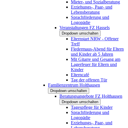
Mieter- und Sozialberatung
Erziehungs-, Paar- und
Lebensberatung
Sprachförderung und
Logopädie
Veranstaltungen FZ Hassels
Dropdown umschalten
Elternstart NRW - Offener
Treff
Fledermaus-Abend für Eltern
und Kinder ab 5 Jahren
Mit Gitarre und Gesang am
Lagerfeuer für Eltern und
Kinder
Elterncafé
Tag der offenen Tür
Familienzentrum Holthausen
Dropdown umschalten
Beratungsangebote FZ Holthausen
Dropdown umschalten
Tagespflege für Kinder
Sprachförderung und
Logopädie
Erziehungs-, Paar- und
Lebensberatung