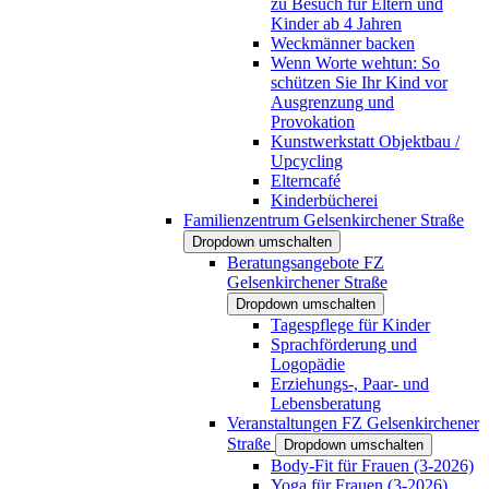
zu Besuch für Eltern und
Kinder ab 4 Jahren
Weckmänner backen
Wenn Worte wehtun: So
schützen Sie Ihr Kind vor
Ausgrenzung und
Provokation
Kunstwerkstatt Objektbau /
Upcycling
Elterncafé
Kinderbücherei
Familienzentrum Gelsenkirchener Straße
Dropdown umschalten
Beratungsangebote FZ
Gelsenkirchener Straße
Dropdown umschalten
Tagespflege für Kinder
Sprachförderung und
Logopädie
Erziehungs-, Paar- und
Lebensberatung
Veranstaltungen FZ Gelsenkirchener
Straße
Dropdown umschalten
Body-Fit für Frauen (3-2026)
Yoga für Frauen (3-2026)