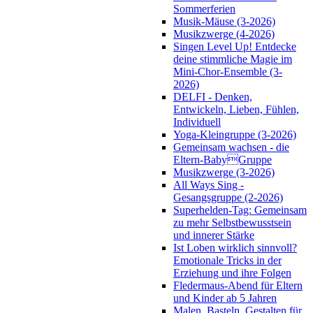
Sommerferien
Musik-Mäuse (3-2026)
Musikzwerge (4-2026)
Singen Level Up! Entdecke
deine stimmliche Magie im
Mini-Chor-Ensemble (3-
2026)
DELFI - Denken,
Entwickeln, Lieben, Fühlen,
Individuell
Yoga-Kleingruppe (3-2026)
Gemeinsam wachsen - die
Eltern-BabyGruppe
Musikzwerge (3-2026)
All Ways Sing -
Gesangsgruppe (2-2026)
Superhelden-Tag: Gemeinsam
zu mehr Selbstbewusstsein
und innerer Stärke
Ist Loben wirklich sinnvoll?
Emotionale Tricks in der
Erziehung und ihre Folgen
Fledermaus-Abend für Eltern
und Kinder ab 5 Jahren
Malen, Basteln, Gestalten für