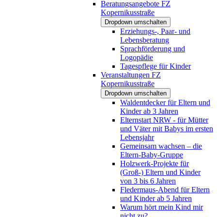
Beratungsangebote FZ
Kopernikusstraße
Dropdown umschalten
Erziehungs-, Paar- und
Lebensberatung
Sprachförderung und
Logopädie
Tagespflege für Kinder
Veranstaltungen FZ
Kopernikusstraße
Dropdown umschalten
Waldentdecker für Eltern und
Kinder ab 3 Jahren
Elternstart NRW - für Mütter
und Väter mit Babys im ersten
Lebensjahr
Gemeinsam wachsen – die
Eltern-Baby-Gruppe
Holzwerk-Projekte für
(Groß-) Eltern und Kinder
von 3 bis 6 Jahren
Fledermaus-Abend für Eltern
und Kinder ab 5 Jahren
Warum hört mein Kind mir
nicht zu?