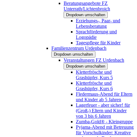
Beratungsangebote FZ
Unterrath/Lichtenbroich
Dropdown umschalten
Erziehungs-, Paar- und
Lebensberatung
Sprachförderung und
Logopädie
Tagespflege für Kinder
Familienzentrum Urdenbach
Dropdown umschalten
Veranstaltungen FZ Urdenbach
Dropdown umschalten
Kletterfrösche und
Grashüpfer, Kurs 5
Kletterfrösche und
Grashüpfer, Kurs 6
Fledermaus-Abend für Eltern
und Kinder ab 5 Jahren
Lagerfeuer - aber sicher! für
(Groß-) Eltern und Kinder
von 3 bis 6 Jahren
Zumba-Gold® - Kleingruppe
Pyjama-Abend mit Betreuung
für Vorschulkinder: Kreative