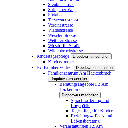
Steubenstrasse
Striegauer Weg
Südallee
Tersteegenstrasse
Vereinsstrasse
Vlattenstrasse
Weseler Strasse
Wettiner Strasse
Wiesdorfer Straße
Wildenbruchstrasse
Kindertagespflege
Dropdown umschalten
Kinderzimmer
Ev. Familienzentren
Dropdown umschalten
Familienzentrum Am Hackenbruch
Dropdown umschalten
Beratungsangebote FZ Am
Hackenbruch
Dropdown umschalten
Sprachförderung und
Logopädie
Tagespflege für Kinder
Erziehungs-, Paar- und
Lebensberatung
Veranstaltungen FZ Am