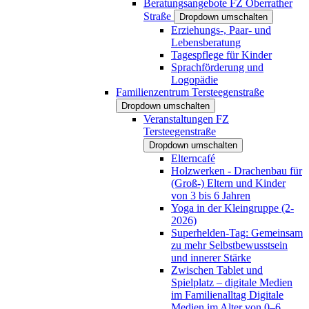
Beratungsangebote FZ Oberrather
Straße
Dropdown umschalten
Erziehungs-, Paar- und
Lebensberatung
Tagespflege für Kinder
Sprachförderung und
Logopädie
Familienzentrum Tersteegenstraße
Dropdown umschalten
Veranstaltungen FZ
Tersteegenstraße
Dropdown umschalten
Elterncafé
Holzwerken - Drachenbau für
(Groß-) Eltern und Kinder
von 3 bis 6 Jahren
Yoga in der Kleingruppe (2-
2026)
Superhelden-Tag: Gemeinsam
zu mehr Selbstbewusstsein
und innerer Stärke
Zwischen Tablet und
Spielplatz – digitale Medien
im Familienalltag Digitale
Medien im Alter von 0–6