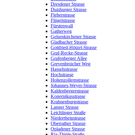
Dresdener Strasse
Duisburger Strasse
Fleherstrasse
Flügelstrasse
Fürstenwall
Gatherweg
Gelsenkirchener Strasse
Gladbacher Strasse
Gottfried-Hötzel-Strasse
Graf-Recke-Strasse
Grafenberger Allee
Grevenbroicher Weg
Hasselsstrasse
Hochstrasse
Hohenzollernstrasse
Johannes-Weyer-Strasse
Kaldenbergerstrasse
Kopernikusstrasse
Krahnenburgstrasse
Langer Strasse
Leichlinger Straße
Niederrheinstrasse
Oberrather Strasse
Opladener Strasse
Ria-Thiele-Straße