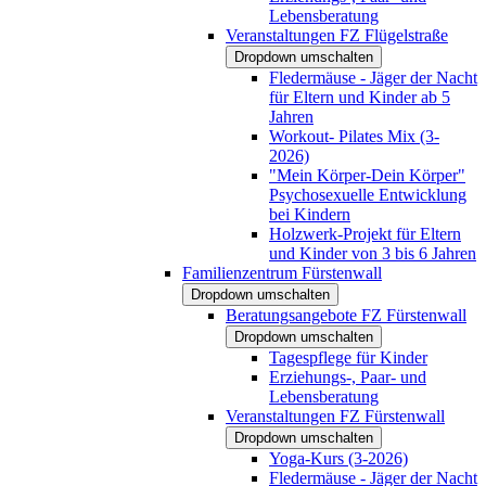
Lebensberatung
Veranstaltungen FZ Flügelstraße
Dropdown umschalten
Fledermäuse - Jäger der Nacht
für Eltern und Kinder ab 5
Jahren
Workout- Pilates Mix (3-
2026)
"Mein Körper-Dein Körper"
Psychosexuelle Entwicklung
bei Kindern
Holzwerk-Projekt für Eltern
und Kinder von 3 bis 6 Jahren
Familienzentrum Fürstenwall
Dropdown umschalten
Beratungsangebote FZ Fürstenwall
Dropdown umschalten
Tagespflege für Kinder
Erziehungs-, Paar- und
Lebensberatung
Veranstaltungen FZ Fürstenwall
Dropdown umschalten
Yoga-Kurs (3-2026)
Fledermäuse - Jäger der Nacht