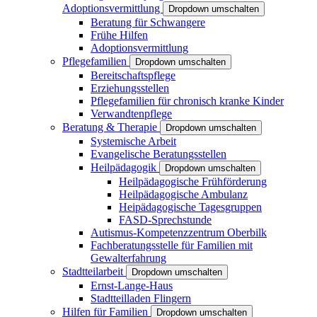
Adoptionsvermittlung
Dropdown umschalten
Beratung für Schwangere
Frühe Hilfen
Adoptionsvermittlung
Pflegefamilien
Dropdown umschalten
Bereitschaftspflege
Erziehungsstellen
Pflegefamilien für chronisch kranke Kinder
Verwandtenpflege
Beratung & Therapie
Dropdown umschalten
Systemische Arbeit
Evangelische Beratungsstellen
Heilpädagogik
Dropdown umschalten
Heilpädagogische Frühförderung
Heilpädagogische Ambulanz
Heipädagogische Tagesgruppen
FASD-Sprechstunde
Autismus-Kompetenzzentrum Oberbilk
Fachberatungsstelle für Familien mit
Gewalterfahrung
Stadtteilarbeit
Dropdown umschalten
Ernst-Lange-Haus
Stadtteilladen Flingern
Hilfen für Familien
Dropdown umschalten