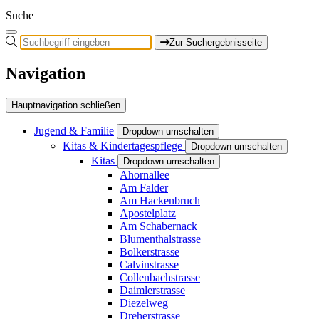
Suche
Zur Suchergebnisseite
Navigation
Hauptnavigation schließen
Jugend & Familie
Dropdown umschalten
Kitas & Kindertagespflege
Dropdown umschalten
Kitas
Dropdown umschalten
Ahornallee
Am Falder
Am Hackenbruch
Apostelplatz
Am Schabernack
Blumenthalstrasse
Bolkerstrasse
Calvinstrasse
Collenbachstrasse
Daimlerstrasse
Diezelweg
Dreherstrasse