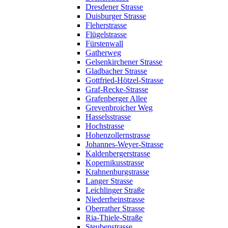
Dresdener Strasse
Duisburger Strasse
Fleherstrasse
Flügelstrasse
Fürstenwall
Gatherweg
Gelsenkirchener Strasse
Gladbacher Strasse
Gottfried-Hötzel-Strasse
Graf-Recke-Strasse
Grafenberger Allee
Grevenbroicher Weg
Hasselsstrasse
Hochstrasse
Hohenzollernstrasse
Johannes-Weyer-Strasse
Kaldenbergerstrasse
Kopernikusstrasse
Krahnenburgstrasse
Langer Strasse
Leichlinger Straße
Niederrheinstrasse
Oberrather Strasse
Ria-Thiele-Straße
Steubenstrasse