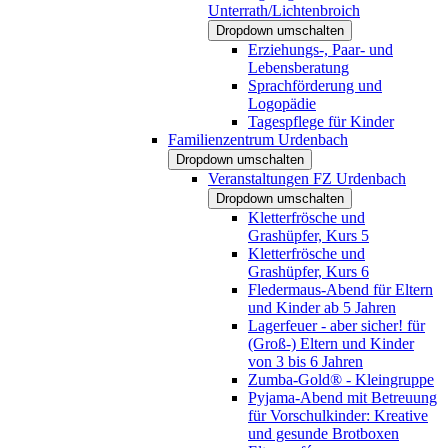
Unterrath/Lichtenbroich
Dropdown umschalten
Erziehungs-, Paar- und
Lebensberatung
Sprachförderung und
Logopädie
Tagespflege für Kinder
Familienzentrum Urdenbach
Dropdown umschalten
Veranstaltungen FZ Urdenbach
Dropdown umschalten
Kletterfrösche und
Grashüpfer, Kurs 5
Kletterfrösche und
Grashüpfer, Kurs 6
Fledermaus-Abend für Eltern
und Kinder ab 5 Jahren
Lagerfeuer - aber sicher! für
(Groß-) Eltern und Kinder
von 3 bis 6 Jahren
Zumba-Gold® - Kleingruppe
Pyjama-Abend mit Betreuung
für Vorschulkinder: Kreative
und gesunde Brotboxen