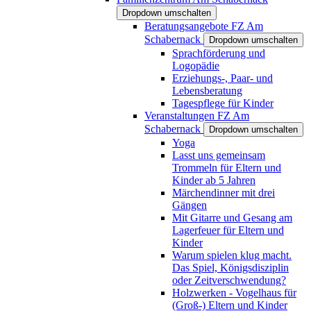
Dropdown umschalten
Beratungsangebote FZ Am
Schabernack
Dropdown umschalten
Sprachförderung und
Logopädie
Erziehungs-, Paar- und
Lebensberatung
Tagespflege für Kinder
Veranstaltungen FZ Am
Schabernack
Dropdown umschalten
Yoga
Lasst uns gemeinsam
Trommeln für Eltern und
Kinder ab 5 Jahren
Märchendinner mit drei
Gängen
Mit Gitarre und Gesang am
Lagerfeuer für Eltern und
Kinder
Warum spielen klug macht.
Das Spiel, Königsdisziplin
oder Zeitverschwendung?
Holzwerken - Vogelhaus für
(Groß-) Eltern und Kinder