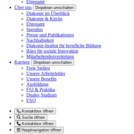
Ehrenamt
Über uns
Dropdown umschalten
Diakonie im Überblick
Diakonie & Kirche
Ehrenamt
Spenden
Presse und Publikationen
Nachhaltigkeit
Diakonie-Institut für berufliche Bildung
Büro für soziale Innovation
Mitarbeitendenvertretung
Karriere
Dropdown umschalten
Freie Stellen
Unsere Arbeitsfelder
Unsere Benefits
Ausbildung
FSJ & Praktika
Duales Studium
FAQ
Kontaktbox öffnen
Suche öffnen
Kontaktbox öffnen
Hauptnavigation öffnen