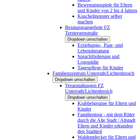
Bewegungsspiele für Eltern
und Kinder von 2 bis 4 Jahren
Kuschelmonster selber
machen
Beratungsangebote FZ
Tersteegenstraße
Dropdown umschalten
Erziehungs-, Paar- und
Lebensberatung
Sprachförderung und
Logopädie
Tagespflege für Kinder
Familienzentrum Unterrath/Lichtenbroich
Dropdown umschalten
Veranstaltungen FZ
Unterrath/Lichtenbroich
Dropdown umschalten
Krabbelgruppe für Eltern und
Kinder
Familientour - mit dem Ritter
durch die Alte Stadt / Altstadt
Eltern und Kinder erkunden
den Stadtteil
Waldentdecker für Eltern und