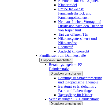
Elterncafé mit Frau Jajonek
Kindertrödel
Ernte-Dank-Fest:
Familienfrühstück und
Familiengottesdienst
Nein aus Liebe - Vortrag und
Diskussion nach den Theorien
von Jesper Juul
Tag der offenen Tür
Nikolausgottessdienst und
Nikolausfest
Elterncafé
Andacht kindgerecht
Familienzentrum Daimlerstraße
Dropdown umschalten
Beratungsangebote FZ
Daimlerstraße
Dropdown umschalten
Beratung zu Sprachförderung
und logopädische Therapie
Beratung zu Erziehungs-,
Paar- und Lebensfragen
Tagespflege für Kinder
Veranstaltungen FZ Daimlerstraße
Dropdown umschalten