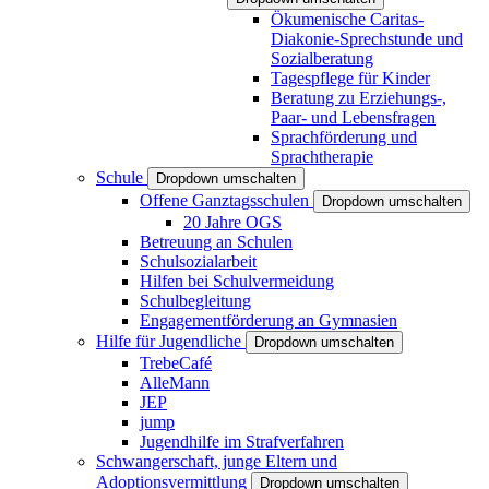
Ökumenische Caritas-
Diakonie-Sprechstunde und
Sozialberatung
Tagespflege für Kinder
Beratung zu Erziehungs-,
Paar- und Lebensfragen
Sprachförderung und
Sprachtherapie
Schule
Dropdown umschalten
Offene Ganztagsschulen
Dropdown umschalten
20 Jahre OGS
Betreuung an Schulen
Schulsozialarbeit
Hilfen bei Schulvermeidung
Schulbegleitung
Engagementförderung an Gymnasien
Hilfe für Jugendliche
Dropdown umschalten
TrebeCafé
AlleMann
JEP
jump
Jugendhilfe im Strafverfahren
Schwangerschaft, junge Eltern und
Adoptionsvermittlung
Dropdown umschalten