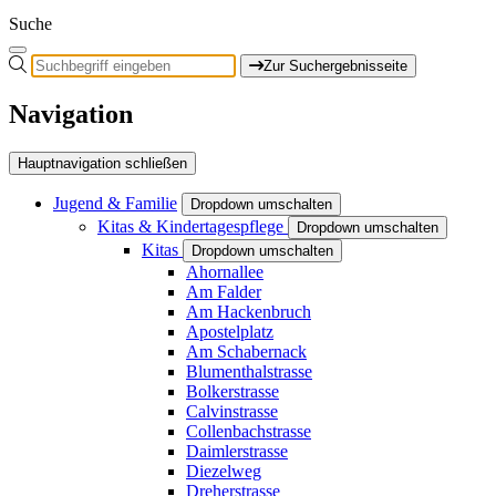
Suche
Zur Suchergebnisseite
Navigation
Hauptnavigation schließen
Jugend & Familie
Dropdown umschalten
Kitas & Kindertagespflege
Dropdown umschalten
Kitas
Dropdown umschalten
Ahornallee
Am Falder
Am Hackenbruch
Apostelplatz
Am Schabernack
Blumenthalstrasse
Bolkerstrasse
Calvinstrasse
Collenbachstrasse
Daimlerstrasse
Diezelweg
Dreherstrasse