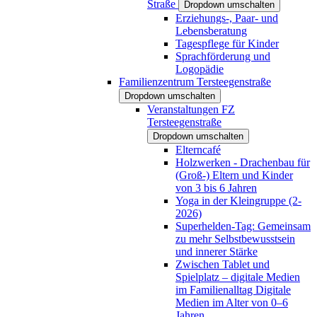
Straße
Dropdown umschalten
Erziehungs-, Paar- und
Lebensberatung
Tagespflege für Kinder
Sprachförderung und
Logopädie
Familienzentrum Tersteegenstraße
Dropdown umschalten
Veranstaltungen FZ
Tersteegenstraße
Dropdown umschalten
Elterncafé
Holzwerken - Drachenbau für
(Groß-) Eltern und Kinder
von 3 bis 6 Jahren
Yoga in der Kleingruppe (2-
2026)
Superhelden-Tag: Gemeinsam
zu mehr Selbstbewusstsein
und innerer Stärke
Zwischen Tablet und
Spielplatz – digitale Medien
im Familienalltag Digitale
Medien im Alter von 0–6
Jahren