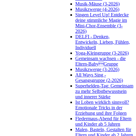
Musik-Mäuse (3-2026)
Musikzwerge (4-2026)
Singen Level Up! Entdecke
deine stimmliche Magie im
Mini-Chor-Ensemble (3-
2026)
DELFI - Denken,
Entwickeln, Lieben, Fühlen,
Individuell
Yoga-Kleingruppe (3-2026)
Gemeinsam wachsen - die
Eltern-BabyGruppe
Musikzwerge (3-2026)
All Ways Sing -
Gesangsgruppe (2-2026)
Superhelden-Tag: Gemeinsam
zu mehr Selbstbewusstsein
und innerer Stärke
Ist Loben wirklich sinnvoll?
Emotionale Tricks in der
Erziehung und ihre Folgen
Fledermaus-Abend für Eltern
und Kinder ab 5 Jahren
Malen, Basteln, Gestalten für
Eltern und Kinder ab 2 Jahren