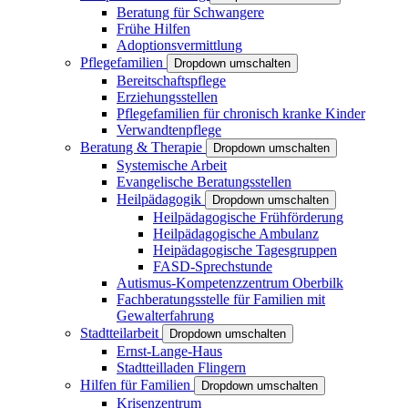
Beratung für Schwangere
Frühe Hilfen
Adoptionsvermittlung
Pflegefamilien
Dropdown umschalten
Bereitschaftspflege
Erziehungsstellen
Pflegefamilien für chronisch kranke Kinder
Verwandtenpflege
Beratung & Therapie
Dropdown umschalten
Systemische Arbeit
Evangelische Beratungsstellen
Heilpädagogik
Dropdown umschalten
Heilpädagogische Frühförderung
Heilpädagogische Ambulanz
Heipädagogische Tagesgruppen
FASD-Sprechstunde
Autismus-Kompetenzzentrum Oberbilk
Fachberatungsstelle für Familien mit
Gewalterfahrung
Stadtteilarbeit
Dropdown umschalten
Ernst-Lange-Haus
Stadtteilladen Flingern
Hilfen für Familien
Dropdown umschalten
Krisenzentrum