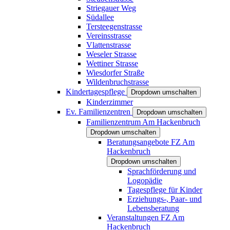
Striegauer Weg
Südallee
Tersteegenstrasse
Vereinsstrasse
Vlattenstrasse
Weseler Strasse
Wettiner Strasse
Wiesdorfer Straße
Wildenbruchstrasse
Kindertagespflege
Dropdown umschalten
Kinderzimmer
Ev. Familienzentren
Dropdown umschalten
Familienzentrum Am Hackenbruch
Dropdown umschalten
Beratungsangebote FZ Am
Hackenbruch
Dropdown umschalten
Sprachförderung und
Logopädie
Tagespflege für Kinder
Erziehungs-, Paar- und
Lebensberatung
Veranstaltungen FZ Am
Hackenbruch