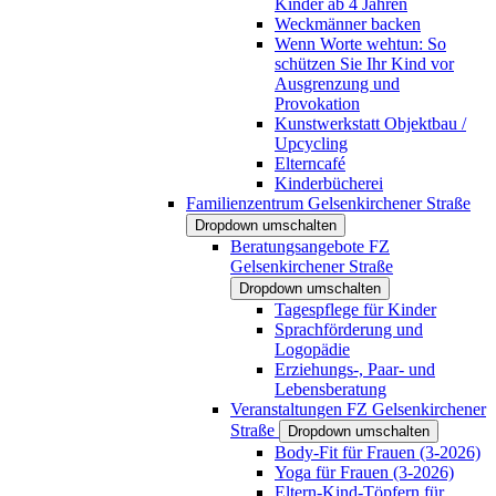
Kinder ab 4 Jahren
Weckmänner backen
Wenn Worte wehtun: So
schützen Sie Ihr Kind vor
Ausgrenzung und
Provokation
Kunstwerkstatt Objektbau /
Upcycling
Elterncafé
Kinderbücherei
Familienzentrum Gelsenkirchener Straße
Dropdown umschalten
Beratungsangebote FZ
Gelsenkirchener Straße
Dropdown umschalten
Tagespflege für Kinder
Sprachförderung und
Logopädie
Erziehungs-, Paar- und
Lebensberatung
Veranstaltungen FZ Gelsenkirchener
Straße
Dropdown umschalten
Body-Fit für Frauen (3-2026)
Yoga für Frauen (3-2026)
Eltern-Kind-Töpfern für