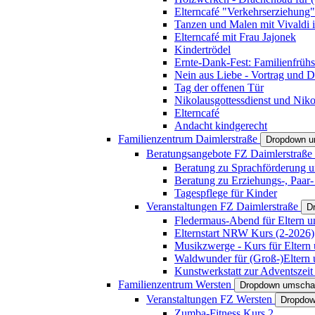
Elterncafé "Verkehrserziehung"
Tanzen und Malen mit Vivaldi in
Elterncafé mit Frau Jajonek
Kindertrödel
Ernte-Dank-Fest: Familienfrühs
Nein aus Liebe - Vortrag und D
Tag der offenen Tür
Nikolausgottessdienst und Niko
Elterncafé
Andacht kindgerecht
Familienzentrum Daimlerstraße
Dropdown u
Beratungsangebote FZ Daimlerstraße
Beratung zu Sprachförderung u
Beratung zu Erziehungs-, Paar
Tagespflege für Kinder
Veranstaltungen FZ Daimlerstraße
D
Fledermaus-Abend für Eltern u
Elternstart NRW Kurs (2-2026)
Musikzwerge - Kurs für Eltern 
Waldwunder für (Groß-)Eltern 
Kunstwerkstatt zur Adventszeit 
Familienzentrum Wersten
Dropdown umscha
Veranstaltungen FZ Wersten
Dropdow
Zumba-Fitness Kurs 2