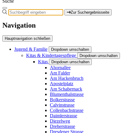
Suche
Zur Suchergebnisseite
Navigation
Hauptnavigation schließen
Jugend & Familie
Dropdown umschalten
Kitas & Kindertagespflege
Dropdown umschalten
Kitas
Dropdown umschalten
Ahornallee
Am Falder
Am Hackenbruch
Apostelplatz
Am Schabernack
Blumenthalstrasse
Bolkerstrasse
Calvinstrasse
Collenbachstrasse
Daimlerstrasse
Diezelweg
Dreherstrasse
Dresdener Strasse