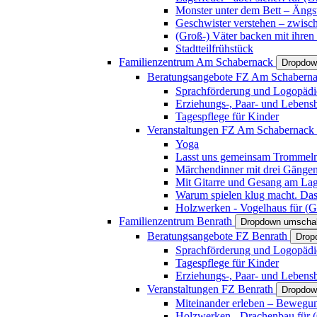
Monster unter dem Bett – Ängst
Geschwister verstehen – zwisc
(Groß-) Väter backen mit ihren
Stadtteilfrühstück
Familienzentrum Am Schabernack
Dropdow
Beratungsangebote FZ Am Schabern
Sprachförderung und Logopädi
Erziehungs-, Paar- und Lebens
Tagespflege für Kinder
Veranstaltungen FZ Am Schabernack
Yoga
Lasst uns gemeinsam Trommeln 
Märchendinner mit drei Gänge
Mit Gitarre und Gesang am Lage
Warum spielen klug macht. Das
Holzwerken - Vogelhaus für (Gr
Familienzentrum Benrath
Dropdown umschal
Beratungsangebote FZ Benrath
Drop
Sprachförderung und Logopädi
Tagespflege für Kinder
Erziehungs-, Paar- und Lebens
Veranstaltungen FZ Benrath
Dropdow
Miteinander erleben – Bewegung
Holzwerken - Drachenbau für (G