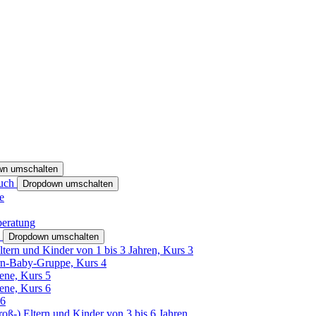
wn umschalten
ruch
Dropdown umschalten
e
beratung
h
Dropdown umschalten
ltern und Kinder von 1 bis 3 Jahren, Kurs 3
rn-Baby-Gruppe, Kurs 4
tene, Kurs 5
tene, Kurs 6
26
Groß-) Eltern und Kinder von 3 bis 6 Jahren