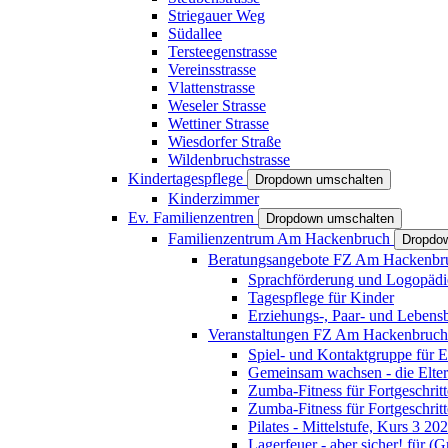
Striegauer Weg
Südallee
Tersteegenstrasse
Vereinsstrasse
Vlattenstrasse
Weseler Strasse
Wettiner Strasse
Wiesdorfer Straße
Wildenbruchstrasse
Kindertagespflege
Dropdown umschalten
Kinderzimmer
Ev. Familienzentren
Dropdown umschalten
Familienzentrum Am Hackenbruch
Dropdo
Beratungsangebote FZ Am Hackenb
Sprachförderung und Logopädi
Tagespflege für Kinder
Erziehungs-, Paar- und Lebens
Veranstaltungen FZ Am Hackenbruc
Spiel- und Kontaktgruppe für E
Gemeinsam wachsen - die Elte
Zumba-Fitness für Fortgeschrit
Zumba-Fitness für Fortgeschrit
Pilates - Mittelstufe, Kurs 3 20
Lagerfeuer - aber sicher! für (