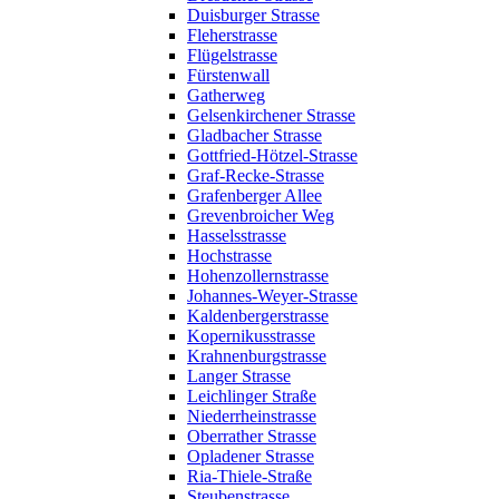
Duisburger Strasse
Fleherstrasse
Flügelstrasse
Fürstenwall
Gatherweg
Gelsenkirchener Strasse
Gladbacher Strasse
Gottfried-Hötzel-Strasse
Graf-Recke-Strasse
Grafenberger Allee
Grevenbroicher Weg
Hasselsstrasse
Hochstrasse
Hohenzollernstrasse
Johannes-Weyer-Strasse
Kaldenbergerstrasse
Kopernikusstrasse
Krahnenburgstrasse
Langer Strasse
Leichlinger Straße
Niederrheinstrasse
Oberrather Strasse
Opladener Strasse
Ria-Thiele-Straße
Steubenstrasse