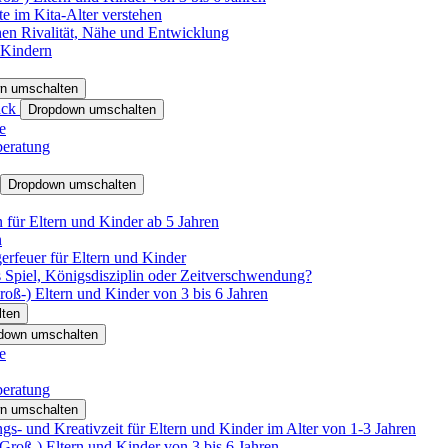
e im Kita-Alter verstehen
hen Rivalität, Nähe und Entwicklung
 Kindern
n umschalten
ack
Dropdown umschalten
e
beratung
Dropdown umschalten
für Eltern und Kinder ab 5 Jahren
n
rfeuer für Eltern und Kinder
 Spiel, Königsdisziplin oder Zeitverschwendung?
oß-) Eltern und Kinder von 3 bis 6 Jahren
ten
down umschalten
e
beratung
n umschalten
s- und Kreativzeit für Eltern und Kinder im Alter von 1-3 Jahren
roß-) Eltern und Kinder von 3 bis 6 Jahren