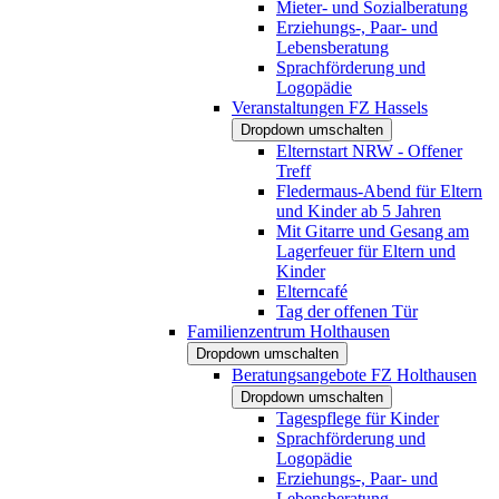
Mieter- und Sozialberatung
Erziehungs-, Paar- und
Lebensberatung
Sprachförderung und
Logopädie
Veranstaltungen FZ Hassels
Dropdown umschalten
Elternstart NRW - Offener
Treff
Fledermaus-Abend für Eltern
und Kinder ab 5 Jahren
Mit Gitarre und Gesang am
Lagerfeuer für Eltern und
Kinder
Elterncafé
Tag der offenen Tür
Familienzentrum Holthausen
Dropdown umschalten
Beratungsangebote FZ Holthausen
Dropdown umschalten
Tagespflege für Kinder
Sprachförderung und
Logopädie
Erziehungs-, Paar- und
Lebensberatung