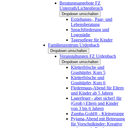
Beratungsangebote FZ
Unterrath/Lichtenbroich
Dropdown umschalten
Erziehungs-, Paar- und
Lebensberatung
Sprachförderung und
Logopädie
Tagespflege für Kinder
Familienzentrum Urdenbach
Dropdown umschalten
Veranstaltungen FZ Urdenbach
Dropdown umschalten
Kletterfrösche und
Grashüpfer, Kurs 5
Kletterfrösche und
Grashüpfer, Kurs 6
Fledermaus-Abend für Eltern
und Kinder ab 5 Jahren
Lagerfeuer - aber sicher! für
(Groß-) Eltern und Kinder
von 3 bis 6 Jahren
Zumba-Gold® - Kleingruppe
Pyjama-Abend mit Betreuung
für Vorschulkinder: Kreative