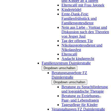
und Kinder ab 4 Jahren
Elterncafé mit Frau Jajonek
Kindertrödel
Ernte-Dank-Fest:
Familienfrühstück und
Familiengottesdienst
Nein aus Liebe - Vortrag und
Diskussion nach den Theorien
von Jesper Juul
Tag der offenen Tür
Nikolausgottessdienst und
Nikolausfest
Elterncafé
Andacht kindgerecht
Familienzentrum Daimlerstraße
Dropdown umschalten
Beratungsangebote FZ
Daimlerstraße
Dropdown umschalten
Beratung zu Sprachförderung
und logopädische Therapie
Beratung zu Erziehungs-,
Paar- und Lebensfragen
Tagespflege für Kinder
Veranstaltungen FZ Daimlerstraße