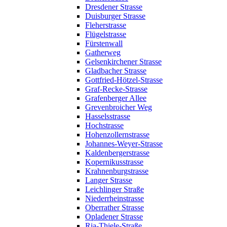
Dresdener Strasse
Duisburger Strasse
Fleherstrasse
Flügelstrasse
Fürstenwall
Gatherweg
Gelsenkirchener Strasse
Gladbacher Strasse
Gottfried-Hötzel-Strasse
Graf-Recke-Strasse
Grafenberger Allee
Grevenbroicher Weg
Hasselsstrasse
Hochstrasse
Hohenzollernstrasse
Johannes-Weyer-Strasse
Kaldenbergerstrasse
Kopernikusstrasse
Krahnenburgstrasse
Langer Strasse
Leichlinger Straße
Niederrheinstrasse
Oberrather Strasse
Opladener Strasse
Ria-Thiele-Straße