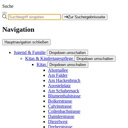
Suche
Zur Suchergebnisseite
Navigation
Hauptnavigation schließen
Jugend & Familie
Dropdown umschalten
Kitas & Kindertagespflege
Dropdown umschalten
Kitas
Dropdown umschalten
Ahornallee
Am Falder
Am Hackenbruch
Apostelplatz
Am Schabernack
Blumenthalstrasse
Bolkerstrasse
Calvinstrasse
Collenbachstrasse
Daimlerstrasse
Diezelweg
Dreherstrasse