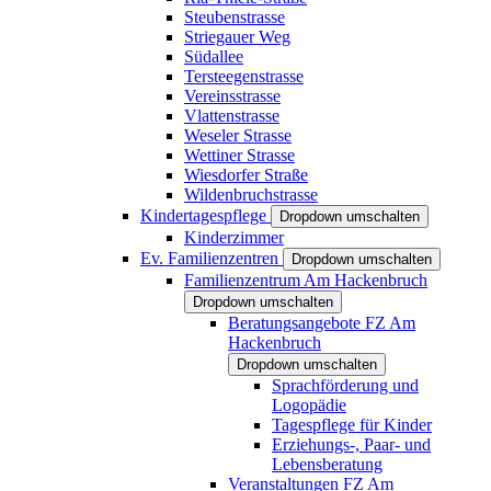
Steubenstrasse
Striegauer Weg
Südallee
Tersteegenstrasse
Vereinsstrasse
Vlattenstrasse
Weseler Strasse
Wettiner Strasse
Wiesdorfer Straße
Wildenbruchstrasse
Kindertagespflege
Dropdown umschalten
Kinderzimmer
Ev. Familienzentren
Dropdown umschalten
Familienzentrum Am Hackenbruch
Dropdown umschalten
Beratungsangebote FZ Am
Hackenbruch
Dropdown umschalten
Sprachförderung und
Logopädie
Tagespflege für Kinder
Erziehungs-, Paar- und
Lebensberatung
Veranstaltungen FZ Am