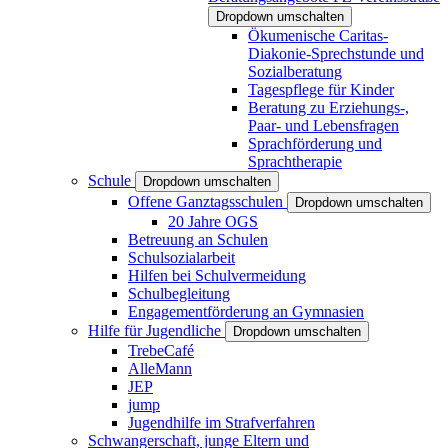
Dropdown umschalten
Ökumenische Caritas-
Diakonie-Sprechstunde und
Sozialberatung
Tagespflege für Kinder
Beratung zu Erziehungs-,
Paar- und Lebensfragen
Sprachförderung und
Sprachtherapie
Schule
Dropdown umschalten
Offene Ganztagsschulen
Dropdown umschalten
20 Jahre OGS
Betreuung an Schulen
Schulsozialarbeit
Hilfen bei Schulvermeidung
Schulbegleitung
Engagementförderung an Gymnasien
Hilfe für Jugendliche
Dropdown umschalten
TrebeCafé
AlleMann
JEP
jump
Jugendhilfe im Strafverfahren
Schwangerschaft, junge Eltern und