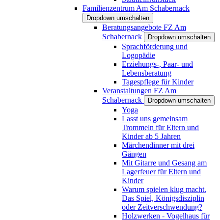
Familienzentrum Am Schabernack
Dropdown umschalten
Beratungsangebote FZ Am
Schabernack
Dropdown umschalten
Sprachförderung und
Logopädie
Erziehungs-, Paar- und
Lebensberatung
Tagespflege für Kinder
Veranstaltungen FZ Am
Schabernack
Dropdown umschalten
Yoga
Lasst uns gemeinsam
Trommeln für Eltern und
Kinder ab 5 Jahren
Märchendinner mit drei
Gängen
Mit Gitarre und Gesang am
Lagerfeuer für Eltern und
Kinder
Warum spielen klug macht.
Das Spiel, Königsdisziplin
oder Zeitverschwendung?
Holzwerken - Vogelhaus für