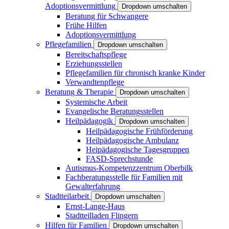
Adoptionsvermittlung
Dropdown umschalten
Beratung für Schwangere
Frühe Hilfen
Adoptionsvermittlung
Pflegefamilien
Dropdown umschalten
Bereitschaftspflege
Erziehungsstellen
Pflegefamilien für chronisch kranke Kinder
Verwandtenpflege
Beratung & Therapie
Dropdown umschalten
Systemische Arbeit
Evangelische Beratungsstellen
Heilpädagogik
Dropdown umschalten
Heilpädagogische Frühförderung
Heilpädagogische Ambulanz
Heipädagogische Tagesgruppen
FASD-Sprechstunde
Autismus-Kompetenzzentrum Oberbilk
Fachberatungsstelle für Familien mit
Gewalterfahrung
Stadtteilarbeit
Dropdown umschalten
Ernst-Lange-Haus
Stadtteilladen Flingern
Hilfen für Familien
Dropdown umschalten