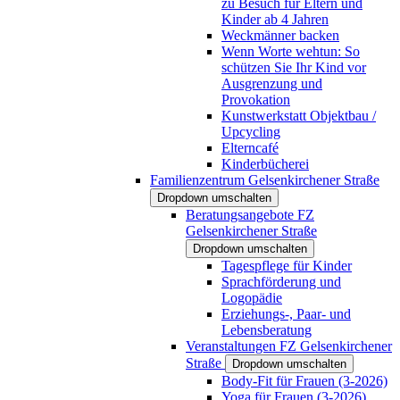
zu Besuch für Eltern und
Kinder ab 4 Jahren
Weckmänner backen
Wenn Worte wehtun: So
schützen Sie Ihr Kind vor
Ausgrenzung und
Provokation
Kunstwerkstatt Objektbau /
Upcycling
Elterncafé
Kinderbücherei
Familienzentrum Gelsenkirchener Straße
Dropdown umschalten
Beratungsangebote FZ
Gelsenkirchener Straße
Dropdown umschalten
Tagespflege für Kinder
Sprachförderung und
Logopädie
Erziehungs-, Paar- und
Lebensberatung
Veranstaltungen FZ Gelsenkirchener
Straße
Dropdown umschalten
Body-Fit für Frauen (3-2026)
Yoga für Frauen (3-2026)