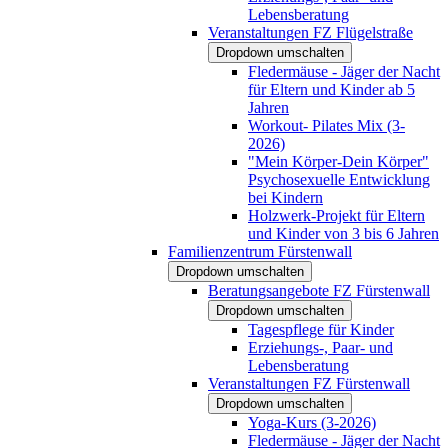
Lebensberatung
Veranstaltungen FZ Flügelstraße
Dropdown umschalten
Fledermäuse - Jäger der Nacht
für Eltern und Kinder ab 5
Jahren
Workout- Pilates Mix (3-
2026)
"Mein Körper-Dein Körper"
Psychosexuelle Entwicklung
bei Kindern
Holzwerk-Projekt für Eltern
und Kinder von 3 bis 6 Jahren
Familienzentrum Fürstenwall
Dropdown umschalten
Beratungsangebote FZ Fürstenwall
Dropdown umschalten
Tagespflege für Kinder
Erziehungs-, Paar- und
Lebensberatung
Veranstaltungen FZ Fürstenwall
Dropdown umschalten
Yoga-Kurs (3-2026)
Fledermäuse - Jäger der Nacht