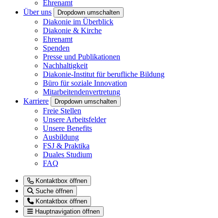
Ehrenamt
Über uns
Dropdown umschalten
Diakonie im Überblick
Diakonie & Kirche
Ehrenamt
Spenden
Presse und Publikationen
Nachhaltigkeit
Diakonie-Institut für berufliche Bildung
Büro für soziale Innovation
Mitarbeitendenvertretung
Karriere
Dropdown umschalten
Freie Stellen
Unsere Arbeitsfelder
Unsere Benefits
Ausbildung
FSJ & Praktika
Duales Studium
FAQ
Kontaktbox öffnen
Suche öffnen
Kontaktbox öffnen
Hauptnavigation öffnen