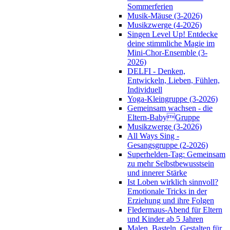
Sommerferien
Musik-Mäuse (3-2026)
Musikzwerge (4-2026)
Singen Level Up! Entdecke
deine stimmliche Magie im
Mini-Chor-Ensemble (3-
2026)
DELFI - Denken,
Entwickeln, Lieben, Fühlen,
Individuell
Yoga-Kleingruppe (3-2026)
Gemeinsam wachsen - die
Eltern-BabyGruppe
Musikzwerge (3-2026)
All Ways Sing -
Gesangsgruppe (2-2026)
Superhelden-Tag: Gemeinsam
zu mehr Selbstbewusstsein
und innerer Stärke
Ist Loben wirklich sinnvoll?
Emotionale Tricks in der
Erziehung und ihre Folgen
Fledermaus-Abend für Eltern
und Kinder ab 5 Jahren
Malen, Basteln, Gestalten für