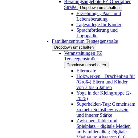
Beratungsangebote FZ Oberrather
Straße
Dropdown umschalten
Erziehungs-, Paar- und
Lebensberatung
Tagespflege für Kinder
Sprachförderung und
Logopädie
Familienzentrum Tersteegenstraße
Dropdown umschalten
Veranstaltungen FZ
Tersteegenstraße
Dropdown umschalten
Elterncafé
Holzwerken - Drachenbau für
(Groß-) Eltern und Kinder
von 3 bis 6 Jahren
Yoga in der Kleingruppe (2-
2026)
Superhelden-Tag: Gemeinsam
zu mehr Selbstbewusstsein
und innerer Stärke
Zwischen Tablet und
Spielplatz – digitale Medien
im Familienalltag Digitale
Medien im Alter von 0–6