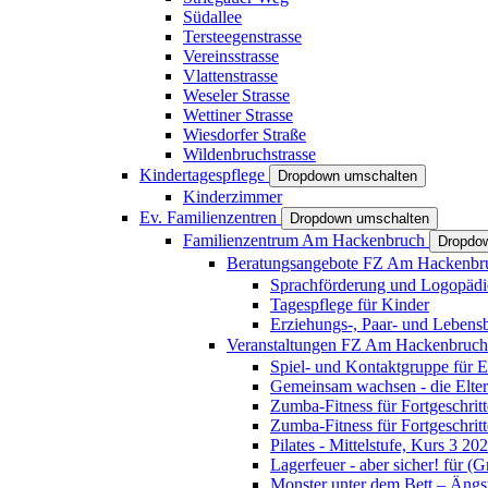
Südallee
Tersteegenstrasse
Vereinsstrasse
Vlattenstrasse
Weseler Strasse
Wettiner Strasse
Wiesdorfer Straße
Wildenbruchstrasse
Kindertagespflege
Dropdown umschalten
Kinderzimmer
Ev. Familienzentren
Dropdown umschalten
Familienzentrum Am Hackenbruch
Dropdo
Beratungsangebote FZ Am Hackenb
Sprachförderung und Logopädi
Tagespflege für Kinder
Erziehungs-, Paar- und Lebens
Veranstaltungen FZ Am Hackenbruc
Spiel- und Kontaktgruppe für E
Gemeinsam wachsen - die Elte
Zumba-Fitness für Fortgeschrit
Zumba-Fitness für Fortgeschrit
Pilates - Mittelstufe, Kurs 3 20
Lagerfeuer - aber sicher! für (
Monster unter dem Bett – Ängst