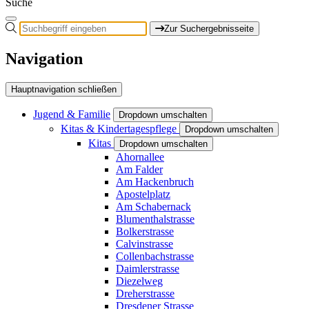
Suche
Zur Suchergebnisseite
Navigation
Hauptnavigation schließen
Jugend & Familie
Dropdown umschalten
Kitas & Kindertagespflege
Dropdown umschalten
Kitas
Dropdown umschalten
Ahornallee
Am Falder
Am Hackenbruch
Apostelplatz
Am Schabernack
Blumenthalstrasse
Bolkerstrasse
Calvinstrasse
Collenbachstrasse
Daimlerstrasse
Diezelweg
Dreherstrasse
Dresdener Strasse