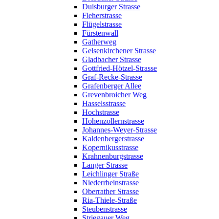
Duisburger Strasse
Fleherstrasse
Flügelstrasse
Fürstenwall
Gatherweg
Gelsenkirchener Strasse
Gladbacher Strasse
Gottfried-Hötzel-Strasse
Graf-Recke-Strasse
Grafenberger Allee
Grevenbroicher Weg
Hasselsstrasse
Hochstrasse
Hohenzollernstrasse
Johannes-Weyer-Strasse
Kaldenbergerstrasse
Kopernikusstrasse
Krahnenburgstrasse
Langer Strasse
Leichlinger Straße
Niederrheinstrasse
Oberrather Strasse
Ria-Thiele-Straße
Steubenstrasse
Striegauer Weg