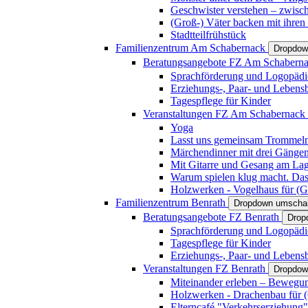
Geschwister verstehen – zwisc
(Groß-) Väter backen mit ihren
Stadtteilfrühstück
Familienzentrum Am Schabernack
Dropdow
Beratungsangebote FZ Am Schabern
Sprachförderung und Logopädi
Erziehungs-, Paar- und Lebens
Tagespflege für Kinder
Veranstaltungen FZ Am Schabernack
Yoga
Lasst uns gemeinsam Trommeln 
Märchendinner mit drei Gänge
Mit Gitarre und Gesang am Lage
Warum spielen klug macht. Das
Holzwerken - Vogelhaus für (Gr
Familienzentrum Benrath
Dropdown umschal
Beratungsangebote FZ Benrath
Drop
Sprachförderung und Logopädi
Tagespflege für Kinder
Erziehungs-, Paar- und Lebens
Veranstaltungen FZ Benrath
Dropdow
Miteinander erleben – Bewegung
Holzwerken - Drachenbau für (G
Elterncafé "Verkehrserziehung"