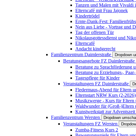
Tanzen und Malen mit Vivaldi in
Elterncafé mit Frau Jajonek
Kindertrödel
Ernte-Dank-Fest: Familienfrühs
Nein aus Liebe - Vortrag und D
Tag der offenen Tür
Nikolausgottessdienst und Niko
Elterncafé
Andacht kindgerecht
Familienzentrum Daimlerstraße
Dropdown u
Beratungsangebote FZ Daimlerstraße
Beratung zu Sprachförderung u
Beratung zu Erziehungs-, Paar
Tagespflege für Kinder
Veranstaltungen FZ Daimlerstraße
D
Fledermaus-Abend für Eltern u
Elternstart NRW Kurs (2-2026)
Musikzwerge - Kurs für Eltern 
Waldwunder für (Groß-)Eltern 
Kunstwerkstatt zur Adventszeit 
Familienzentrum Wersten
Dropdown umscha
Veranstaltungen FZ Wersten
Dropdow
Zumba-Fitness Kurs 2
Bewegungsspiele für Eltern un