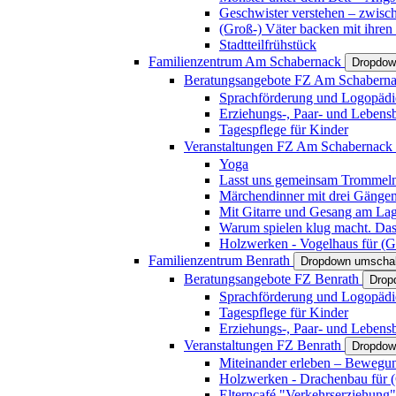
Geschwister verstehen – zwisc
(Groß-) Väter backen mit ihren
Stadtteilfrühstück
Familienzentrum Am Schabernack
Dropdow
Beratungsangebote FZ Am Schabern
Sprachförderung und Logopädi
Erziehungs-, Paar- und Lebens
Tagespflege für Kinder
Veranstaltungen FZ Am Schabernack
Yoga
Lasst uns gemeinsam Trommeln 
Märchendinner mit drei Gänge
Mit Gitarre und Gesang am Lage
Warum spielen klug macht. Das
Holzwerken - Vogelhaus für (Gr
Familienzentrum Benrath
Dropdown umschal
Beratungsangebote FZ Benrath
Drop
Sprachförderung und Logopädi
Tagespflege für Kinder
Erziehungs-, Paar- und Lebens
Veranstaltungen FZ Benrath
Dropdow
Miteinander erleben – Bewegung
Holzwerken - Drachenbau für (G
Elterncafé "Verkehrserziehung"