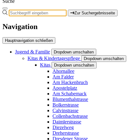
Suche
Zur Suchergebnisseite
Navigation
Hauptnavigation schließen
Jugend & Familie
Dropdown umschalten
Kitas & Kindertagespflege
Dropdown umschalten
Kitas
Dropdown umschalten
Ahornallee
Am Falder
Am Hackenbruch
Apostelplatz
Am Schabernack
Blumenthalstrasse
Bolkerstrasse
Calvinstrasse
Collenbachstrasse
Daimlerstrasse
Diezelweg
Dreherstrasse
Dresdener Strasse