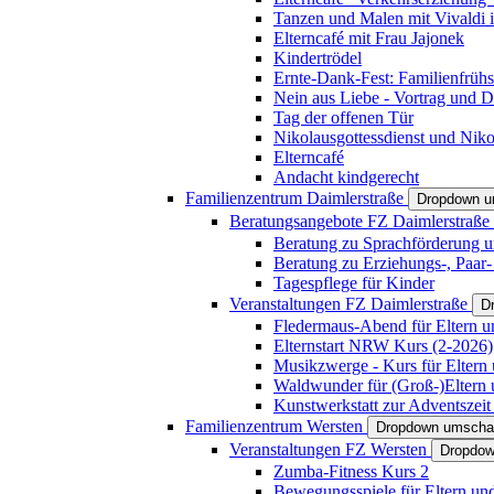
Tanzen und Malen mit Vivaldi in
Elterncafé mit Frau Jajonek
Kindertrödel
Ernte-Dank-Fest: Familienfrühs
Nein aus Liebe - Vortrag und D
Tag der offenen Tür
Nikolausgottessdienst und Niko
Elterncafé
Andacht kindgerecht
Familienzentrum Daimlerstraße
Dropdown u
Beratungsangebote FZ Daimlerstraße
Beratung zu Sprachförderung u
Beratung zu Erziehungs-, Paar
Tagespflege für Kinder
Veranstaltungen FZ Daimlerstraße
D
Fledermaus-Abend für Eltern u
Elternstart NRW Kurs (2-2026)
Musikzwerge - Kurs für Eltern 
Waldwunder für (Groß-)Eltern 
Kunstwerkstatt zur Adventszeit 
Familienzentrum Wersten
Dropdown umscha
Veranstaltungen FZ Wersten
Dropdow
Zumba-Fitness Kurs 2
Bewegungsspiele für Eltern un