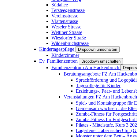
Südallee
Tersteegenstrasse
Vereinsstrasse
Vlattenstrasse
Weseler Strasse
Wettiner Strasse
Wiesdorfer Straße
Wildenbruchstrasse
Kindertagespflege
Dropdown umschalten
Kinderzimmer
Ev. Familienzentren
Dropdown umschalten
Familienzentrum Am Hackenbruch
Dropdo
Beratungsangebote FZ Am Hackenb
Sprachförderung und Logopädi
Tagespflege für Kinder
Erziehungs-, Paar- und Lebens
Veranstaltungen FZ Am Hackenbruc
Spiel- und Kontaktgruppe für E
Gemeinsam wachsen - die Elte
Zumba-Fitness für Fortgeschrit
Zumba-Fitness für Fortgeschrit
Pilates - Mittelstufe, Kurs 3 20
Lagerfeuer - aber sicher! für (
Monster unter dem Bett – Ängst