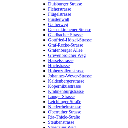
Duisburger Strasse
Fleherstrasse
Flügelstrasse
Fürstenwall
Gatherweg
Gelsenkirchener Strasse
Gladbacher Strasse
Gottfried-Hötzel-Strasse
Graf-Recke-Strasse
Grafenberger Allee
Grevenbroicher Weg
Hasselsstrasse
Hochstrasse
Hohenzollernstrasse
Johannes-Weyer-Strasse
Kaldenbergerstrasse
Kopernikusstrasse
Krahnenburgstrasse
Langer Strasse
Leichlinger Straße
Niederrheinstrasse
Oberrather Strasse
Ria-Thiele-Straße
Steubenstrasse
Striegauer Weg