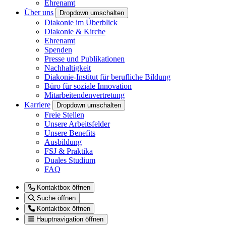
Ehrenamt
Über uns
Dropdown umschalten
Diakonie im Überblick
Diakonie & Kirche
Ehrenamt
Spenden
Presse und Publikationen
Nachhaltigkeit
Diakonie-Institut für berufliche Bildung
Büro für soziale Innovation
Mitarbeitendenvertretung
Karriere
Dropdown umschalten
Freie Stellen
Unsere Arbeitsfelder
Unsere Benefits
Ausbildung
FSJ & Praktika
Duales Studium
FAQ
Kontaktbox öffnen
Suche öffnen
Kontaktbox öffnen
Hauptnavigation öffnen