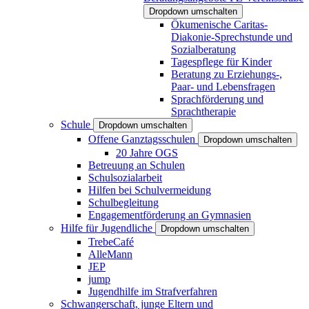
Dropdown umschalten
Ökumenische Caritas-
Diakonie-Sprechstunde und
Sozialberatung
Tagespflege für Kinder
Beratung zu Erziehungs-,
Paar- und Lebensfragen
Sprachförderung und
Sprachtherapie
Schule
Dropdown umschalten
Offene Ganztagsschulen
Dropdown umschalten
20 Jahre OGS
Betreuung an Schulen
Schulsozialarbeit
Hilfen bei Schulvermeidung
Schulbegleitung
Engagementförderung an Gymnasien
Hilfe für Jugendliche
Dropdown umschalten
TrebeCafé
AlleMann
JEP
jump
Jugendhilfe im Strafverfahren
Schwangerschaft, junge Eltern und