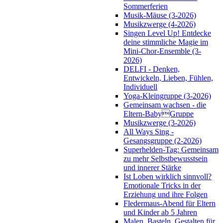
Sommerferien
Musik-Mäuse (3-2026)
Musikzwerge (4-2026)
Singen Level Up! Entdecke
deine stimmliche Magie im
Mini-Chor-Ensemble (3-
2026)
DELFI - Denken,
Entwickeln, Lieben, Fühlen,
Individuell
Yoga-Kleingruppe (3-2026)
Gemeinsam wachsen - die
Eltern-BabyGruppe
Musikzwerge (3-2026)
All Ways Sing -
Gesangsgruppe (2-2026)
Superhelden-Tag: Gemeinsam
zu mehr Selbstbewusstsein
und innerer Stärke
Ist Loben wirklich sinnvoll?
Emotionale Tricks in der
Erziehung und ihre Folgen
Fledermaus-Abend für Eltern
und Kinder ab 5 Jahren
Malen, Basteln, Gestalten für