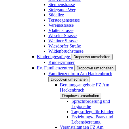
Steubenstrasse
Striegauer Weg
Südallee
Tersteegenstrasse
Vereinsstrasse
Vlattenstrasse
Weseler Strasse
Wettiner Strasse
Wiesdorfer Straße
Wildenbruchstrasse
Kindertagespflege
Dropdown umschalten
Kinderzimmer
Ev. Familienzentren
Dropdown umschalten
Familienzentrum Am Hackenbruch
Dropdown umschalten
Beratungsangebote FZ Am
Hackenbruch
Dropdown umschalten
Sprachförderung und
Logopädie
Tagespflege für Kinder
Erziehungs-, Paar- und
Lebensberatung
Veranstaltungen FZ Am