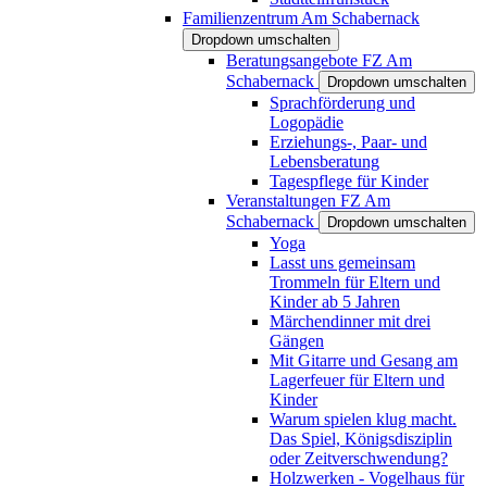
Familienzentrum Am Schabernack
Dropdown umschalten
Beratungsangebote FZ Am
Schabernack
Dropdown umschalten
Sprachförderung und
Logopädie
Erziehungs-, Paar- und
Lebensberatung
Tagespflege für Kinder
Veranstaltungen FZ Am
Schabernack
Dropdown umschalten
Yoga
Lasst uns gemeinsam
Trommeln für Eltern und
Kinder ab 5 Jahren
Märchendinner mit drei
Gängen
Mit Gitarre und Gesang am
Lagerfeuer für Eltern und
Kinder
Warum spielen klug macht.
Das Spiel, Königsdisziplin
oder Zeitverschwendung?
Holzwerken - Vogelhaus für