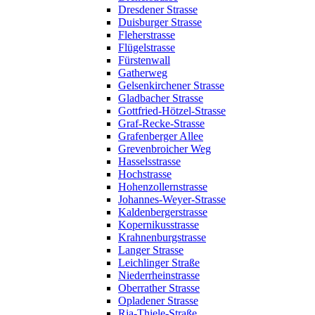
Dresdener Strasse
Duisburger Strasse
Fleherstrasse
Flügelstrasse
Fürstenwall
Gatherweg
Gelsenkirchener Strasse
Gladbacher Strasse
Gottfried-Hötzel-Strasse
Graf-Recke-Strasse
Grafenberger Allee
Grevenbroicher Weg
Hasselsstrasse
Hochstrasse
Hohenzollernstrasse
Johannes-Weyer-Strasse
Kaldenbergerstrasse
Kopernikusstrasse
Krahnenburgstrasse
Langer Strasse
Leichlinger Straße
Niederrheinstrasse
Oberrather Strasse
Opladener Strasse
Ria-Thiele-Straße