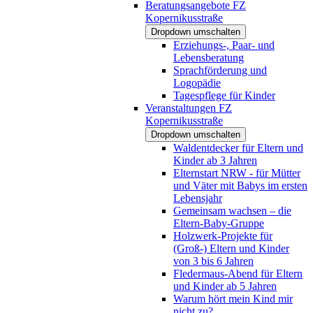
Beratungsangebote FZ
Kopernikusstraße
Dropdown umschalten
Erziehungs-, Paar- und
Lebensberatung
Sprachförderung und
Logopädie
Tagespflege für Kinder
Veranstaltungen FZ
Kopernikusstraße
Dropdown umschalten
Waldentdecker für Eltern und
Kinder ab 3 Jahren
Elternstart NRW - für Mütter
und Väter mit Babys im ersten
Lebensjahr
Gemeinsam wachsen – die
Eltern-Baby-Gruppe
Holzwerk-Projekte für
(Groß-) Eltern und Kinder
von 3 bis 6 Jahren
Fledermaus-Abend für Eltern
und Kinder ab 5 Jahren
Warum hört mein Kind mir
nicht zu?