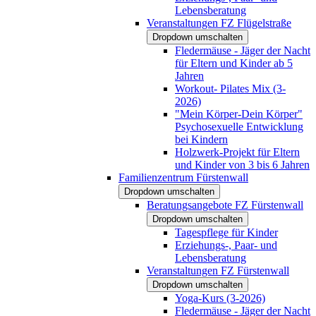
Lebensberatung
Veranstaltungen FZ Flügelstraße
Dropdown umschalten
Fledermäuse - Jäger der Nacht
für Eltern und Kinder ab 5
Jahren
Workout- Pilates Mix (3-
2026)
"Mein Körper-Dein Körper"
Psychosexuelle Entwicklung
bei Kindern
Holzwerk-Projekt für Eltern
und Kinder von 3 bis 6 Jahren
Familienzentrum Fürstenwall
Dropdown umschalten
Beratungsangebote FZ Fürstenwall
Dropdown umschalten
Tagespflege für Kinder
Erziehungs-, Paar- und
Lebensberatung
Veranstaltungen FZ Fürstenwall
Dropdown umschalten
Yoga-Kurs (3-2026)
Fledermäuse - Jäger der Nacht