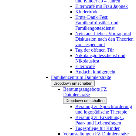
und Kinder ab 4 Jahren
Elterncafé mit Frau Jajonek
Kindertrödel
Ernte-Dank-Fest:
Familienfrühstück und
Familiengottesdienst
Nein aus Liebe - Vortrag und
Diskussion nach den Theorien
von Jesper Juul
Tag der offenen Tür
Nikolausgottessdienst und
Nikolausfest
Elterncafé
Andacht kindgerecht
Familienzentrum Daimlerstraße
Dropdown umschalten
Beratungsangebote FZ
Daimlerstraße
Dropdown umschalten
Beratung zu Sprachförderung
und logopädische Therapie
Beratung zu Erziehungs-,
Paar- und Lebensfragen
Tagespflege für Kinder
Veranstaltungen FZ Daimlerstraße