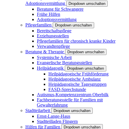
Adoptionsvermittlung
Dropdown umschalten
Beratung für Schwangere
Frühe Hilfen
Adoptionsvermittlung
Pflegefamilien
Dropdown umschalten
Bereitschaftspflege
Erziehungsstellen
Pflegefamilien für chronisch kranke Kinder
Verwandtenpflege
Beratung & Therapie
Dropdown umschalten
Systemische Arbeit
Evangelische Beratungsstellen
Heilpädagogik
Dropdown umschalten
Heilpädagogische Frühförderung
Heilpädagogische Ambulanz
Heipädagogische Tagesgruppen
FASD-Sprechstunde
Autismus-Kompetenzzentrum Oberbilk
Fachberatungsstelle für Familien mit
Gewalterfahrung
Stadtteilarbeit
Dropdown umschalten
Ernst-Lange-Haus
Stadtteilladen Flingern
Hilfen für Familien
Dropdown umschalten