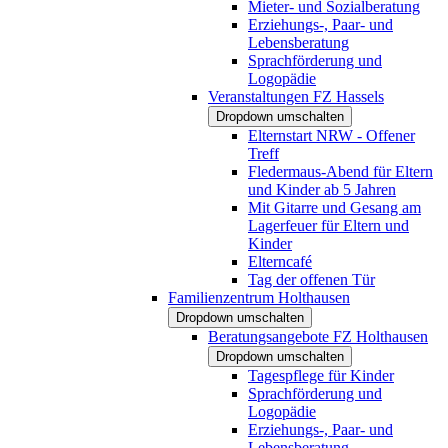
Mieter- und Sozialberatung
Erziehungs-, Paar- und
Lebensberatung
Sprachförderung und
Logopädie
Veranstaltungen FZ Hassels
Dropdown umschalten
Elternstart NRW - Offener
Treff
Fledermaus-Abend für Eltern
und Kinder ab 5 Jahren
Mit Gitarre und Gesang am
Lagerfeuer für Eltern und
Kinder
Elterncafé
Tag der offenen Tür
Familienzentrum Holthausen
Dropdown umschalten
Beratungsangebote FZ Holthausen
Dropdown umschalten
Tagespflege für Kinder
Sprachförderung und
Logopädie
Erziehungs-, Paar- und
Lebensberatung