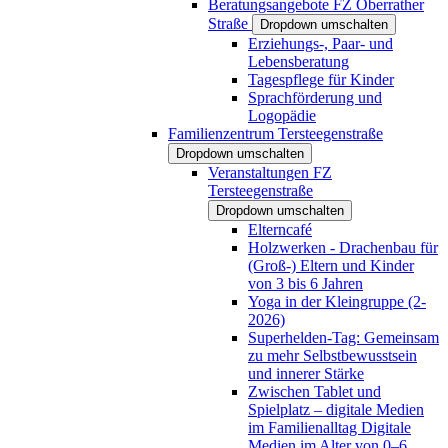
Beratungsangebote FZ Oberrather
Straße
Dropdown umschalten
Erziehungs-, Paar- und
Lebensberatung
Tagespflege für Kinder
Sprachförderung und
Logopädie
Familienzentrum Tersteegenstraße
Dropdown umschalten
Veranstaltungen FZ
Tersteegenstraße
Dropdown umschalten
Elterncafé
Holzwerken - Drachenbau für
(Groß-) Eltern und Kinder
von 3 bis 6 Jahren
Yoga in der Kleingruppe (2-
2026)
Superhelden-Tag: Gemeinsam
zu mehr Selbstbewusstsein
und innerer Stärke
Zwischen Tablet und
Spielplatz – digitale Medien
im Familienalltag Digitale
Medien im Alter von 0–6