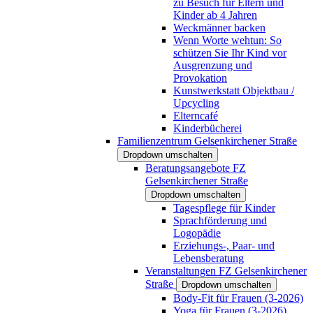
zu Besuch für Eltern und
Kinder ab 4 Jahren
Weckmänner backen
Wenn Worte wehtun: So
schützen Sie Ihr Kind vor
Ausgrenzung und
Provokation
Kunstwerkstatt Objektbau /
Upcycling
Elterncafé
Kinderbücherei
Familienzentrum Gelsenkirchener Straße
Dropdown umschalten
Beratungsangebote FZ
Gelsenkirchener Straße
Dropdown umschalten
Tagespflege für Kinder
Sprachförderung und
Logopädie
Erziehungs-, Paar- und
Lebensberatung
Veranstaltungen FZ Gelsenkirchener
Straße
Dropdown umschalten
Body-Fit für Frauen (3-2026)
Yoga für Frauen (3-2026)