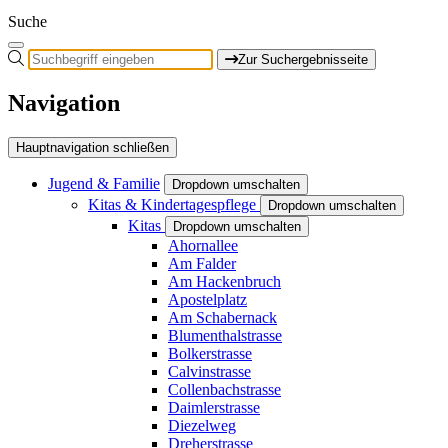
Suche
Zur Suchergebnisseite
Navigation
Hauptnavigation schließen
Jugend & Familie
Dropdown umschalten
Kitas & Kindertagespflege
Dropdown umschalten
Kitas
Dropdown umschalten
Ahornallee
Am Falder
Am Hackenbruch
Apostelplatz
Am Schabernack
Blumenthalstrasse
Bolkerstrasse
Calvinstrasse
Collenbachstrasse
Daimlerstrasse
Diezelweg
Dreherstrasse