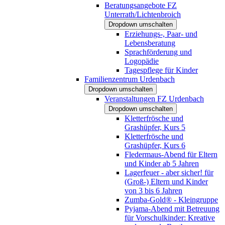
Beratungsangebote FZ
Unterrath/Lichtenbroich
Dropdown umschalten
Erziehungs-, Paar- und
Lebensberatung
Sprachförderung und
Logopädie
Tagespflege für Kinder
Familienzentrum Urdenbach
Dropdown umschalten
Veranstaltungen FZ Urdenbach
Dropdown umschalten
Kletterfrösche und
Grashüpfer, Kurs 5
Kletterfrösche und
Grashüpfer, Kurs 6
Fledermaus-Abend für Eltern
und Kinder ab 5 Jahren
Lagerfeuer - aber sicher! für
(Groß-) Eltern und Kinder
von 3 bis 6 Jahren
Zumba-Gold® - Kleingruppe
Pyjama-Abend mit Betreuung
für Vorschulkinder: Kreative