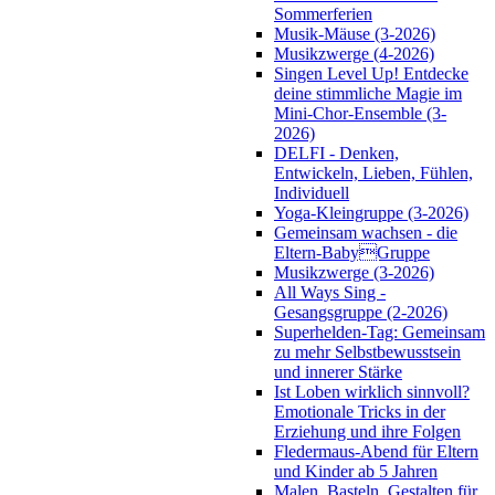
Sommerferien
Musik-Mäuse (3-2026)
Musikzwerge (4-2026)
Singen Level Up! Entdecke
deine stimmliche Magie im
Mini-Chor-Ensemble (3-
2026)
DELFI - Denken,
Entwickeln, Lieben, Fühlen,
Individuell
Yoga-Kleingruppe (3-2026)
Gemeinsam wachsen - die
Eltern-BabyGruppe
Musikzwerge (3-2026)
All Ways Sing -
Gesangsgruppe (2-2026)
Superhelden-Tag: Gemeinsam
zu mehr Selbstbewusstsein
und innerer Stärke
Ist Loben wirklich sinnvoll?
Emotionale Tricks in der
Erziehung und ihre Folgen
Fledermaus-Abend für Eltern
und Kinder ab 5 Jahren
Malen, Basteln, Gestalten für