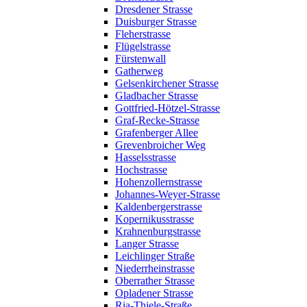
Dresdener Strasse
Duisburger Strasse
Fleherstrasse
Flügelstrasse
Fürstenwall
Gatherweg
Gelsenkirchener Strasse
Gladbacher Strasse
Gottfried-Hötzel-Strasse
Graf-Recke-Strasse
Grafenberger Allee
Grevenbroicher Weg
Hasselsstrasse
Hochstrasse
Hohenzollernstrasse
Johannes-Weyer-Strasse
Kaldenbergerstrasse
Kopernikusstrasse
Krahnenburgstrasse
Langer Strasse
Leichlinger Straße
Niederrheinstrasse
Oberrather Strasse
Opladener Strasse
Ria-Thiele-Straße