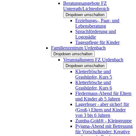
Beratungsangebote FZ
Unterrath/Lichtenbroich
Dropdown umschalten
Erziehungs-, Paar- und
Lebensberatung
Sprachförderung und
Logopädie
Tagespflege für Kinder
Familienzentrum Urdenbach
Dropdown umschalten
Veranstaltungen FZ Urdenbach
Dropdown umschalten
Kletterfrösche und
Grashüpfer, Kurs 5
Kletterfrösche und
Grashüpfer, Kurs 6
Fledermaus-Abend für Eltern
und Kinder ab 5 Jahren
Lagerfeuer - aber sicher! für
(Groß-) Eltern und Kinder
von 3 bis 6 Jahren
Zumba-Gold® - Kleingruppe
Pyjama-Abend mit Betreuung
für Vorschulkinder: Kreative