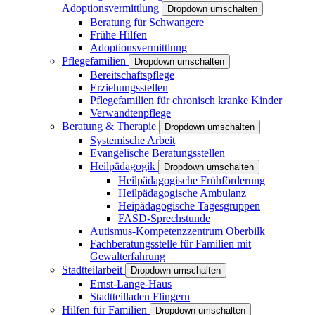
Adoptionsvermittlung
Dropdown umschalten
Beratung für Schwangere
Frühe Hilfen
Adoptionsvermittlung
Pflegefamilien
Dropdown umschalten
Bereitschaftspflege
Erziehungsstellen
Pflegefamilien für chronisch kranke Kinder
Verwandtenpflege
Beratung & Therapie
Dropdown umschalten
Systemische Arbeit
Evangelische Beratungsstellen
Heilpädagogik
Dropdown umschalten
Heilpädagogische Frühförderung
Heilpädagogische Ambulanz
Heipädagogische Tagesgruppen
FASD-Sprechstunde
Autismus-Kompetenzzentrum Oberbilk
Fachberatungsstelle für Familien mit
Gewalterfahrung
Stadtteilarbeit
Dropdown umschalten
Ernst-Lange-Haus
Stadtteilladen Flingern
Hilfen für Familien
Dropdown umschalten