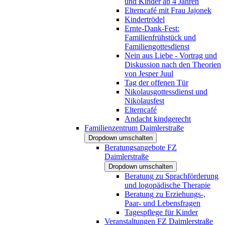
und Kinder ab 4 Jahren
Elterncafé mit Frau Jajonek
Kindertrödel
Ernte-Dank-Fest:
Familienfrühstück und
Familiengottesdienst
Nein aus Liebe - Vortrag und
Diskussion nach den Theorien
von Jesper Juul
Tag der offenen Tür
Nikolausgottessdienst und
Nikolausfest
Elterncafé
Andacht kindgerecht
Familienzentrum Daimlerstraße
Dropdown umschalten
Beratungsangebote FZ
Daimlerstraße
Dropdown umschalten
Beratung zu Sprachförderung
und logopädische Therapie
Beratung zu Erziehungs-,
Paar- und Lebensfragen
Tagespflege für Kinder
Veranstaltungen FZ Daimlerstraße