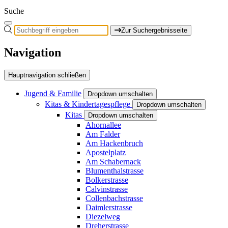
Suche
Zur Suchergebnisseite
Navigation
Hauptnavigation schließen
Jugend & Familie
Dropdown umschalten
Kitas & Kindertagespflege
Dropdown umschalten
Kitas
Dropdown umschalten
Ahornallee
Am Falder
Am Hackenbruch
Apostelplatz
Am Schabernack
Blumenthalstrasse
Bolkerstrasse
Calvinstrasse
Collenbachstrasse
Daimlerstrasse
Diezelweg
Dreherstrasse