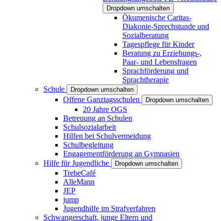
Dropdown umschalten
Ökumenische Caritas-
Diakonie-Sprechstunde und
Sozialberatung
Tagespflege für Kinder
Beratung zu Erziehungs-,
Paar- und Lebensfragen
Sprachförderung und
Sprachtherapie
Schule
Dropdown umschalten
Offene Ganztagsschulen
Dropdown umschalten
20 Jahre OGS
Betreuung an Schulen
Schulsozialarbeit
Hilfen bei Schulvermeidung
Schulbegleitung
Engagementförderung an Gymnasien
Hilfe für Jugendliche
Dropdown umschalten
TrebeCafé
AlleMann
JEP
jump
Jugendhilfe im Strafverfahren
Schwangerschaft, junge Eltern und