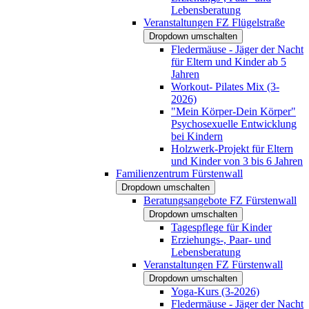
Lebensberatung
Veranstaltungen FZ Flügelstraße
Dropdown umschalten
Fledermäuse - Jäger der Nacht
für Eltern und Kinder ab 5
Jahren
Workout- Pilates Mix (3-
2026)
"Mein Körper-Dein Körper"
Psychosexuelle Entwicklung
bei Kindern
Holzwerk-Projekt für Eltern
und Kinder von 3 bis 6 Jahren
Familienzentrum Fürstenwall
Dropdown umschalten
Beratungsangebote FZ Fürstenwall
Dropdown umschalten
Tagespflege für Kinder
Erziehungs-, Paar- und
Lebensberatung
Veranstaltungen FZ Fürstenwall
Dropdown umschalten
Yoga-Kurs (3-2026)
Fledermäuse - Jäger der Nacht