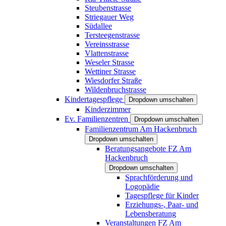
Steubenstrasse
Striegauer Weg
Südallee
Tersteegenstrasse
Vereinsstrasse
Vlattenstrasse
Weseler Strasse
Wettiner Strasse
Wiesdorfer Straße
Wildenbruchstrasse
Kindertagespflege
Dropdown umschalten
Kinderzimmer
Ev. Familienzentren
Dropdown umschalten
Familienzentrum Am Hackenbruch
Dropdown umschalten
Beratungsangebote FZ Am
Hackenbruch
Dropdown umschalten
Sprachförderung und
Logopädie
Tagespflege für Kinder
Erziehungs-, Paar- und
Lebensberatung
Veranstaltungen FZ Am