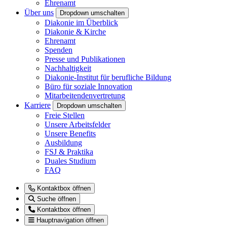
Ehrenamt
Über uns
Dropdown umschalten
Diakonie im Überblick
Diakonie & Kirche
Ehrenamt
Spenden
Presse und Publikationen
Nachhaltigkeit
Diakonie-Institut für berufliche Bildung
Büro für soziale Innovation
Mitarbeitendenvertretung
Karriere
Dropdown umschalten
Freie Stellen
Unsere Arbeitsfelder
Unsere Benefits
Ausbildung
FSJ & Praktika
Duales Studium
FAQ
Kontaktbox öffnen
Suche öffnen
Kontaktbox öffnen
Hauptnavigation öffnen