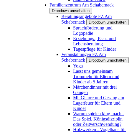
Familienzentrum Am Schabernack
Dropdown umschalten
Beratungsangebote FZ Am
Schabernack
Dropdown umschalten
Sprachförderung und
Logopädie
Erziehungs-, Paar- und
Lebensberatung
Tagespflege für Kinder
Veranstaltungen FZ Am
Schabernack
Dropdown umschalten
Yoga
Lasst uns gemeinsam
Trommeln für Eltern und
Kinder ab 5 Jahren
Märchendinner mit drei
Gängen
Mit Gitarre und Gesang am
Lagerfeuer für Eltern und
Kinder
Warum spielen klug macht.
Das Spiel, Königsdisziplin
oder Zeitverschwendung?
Holzwerken - Vogelhaus für