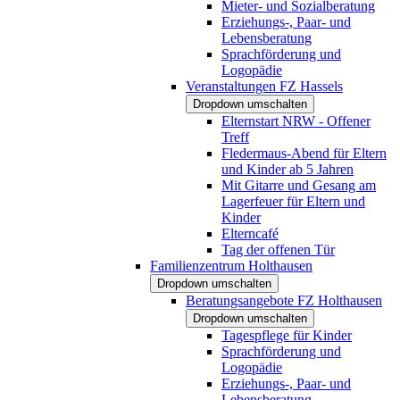
Mieter- und Sozialberatung
Erziehungs-, Paar- und
Lebensberatung
Sprachförderung und
Logopädie
Veranstaltungen FZ Hassels
Dropdown umschalten
Elternstart NRW - Offener
Treff
Fledermaus-Abend für Eltern
und Kinder ab 5 Jahren
Mit Gitarre und Gesang am
Lagerfeuer für Eltern und
Kinder
Elterncafé
Tag der offenen Tür
Familienzentrum Holthausen
Dropdown umschalten
Beratungsangebote FZ Holthausen
Dropdown umschalten
Tagespflege für Kinder
Sprachförderung und
Logopädie
Erziehungs-, Paar- und
Lebensberatung