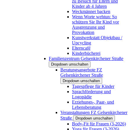
zu Besuch für Eltern und
Kinder ab 4 Jahren
Weckmänner backen
Wenn Worte wehtun: So
schützen Sie Ihr Kind vor
Ausgrenzung und
Provokation
Kunstwerkstatt Objektbau /
Upcycling
Elterncafé
Kinderbücherei
Familienzentrum Gelsenkirchener Straße
Dropdown umschalten
Beratungsangebote FZ
Gelsenkirchener Straße
Dropdown umschalten
Tagespflege für Kinder
Sprachförderung und
Logopädie
Erziehungs-, Paar- und
Lebensberatung
Veranstaltungen FZ Gelsenkirchener
Straße
Dropdown umschalten
Body-Fit für Frauen (3-2026)
Yoga für Frauen (3-2026)