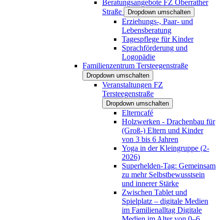
Beratungsangebote FZ Oberrather
Straße
Dropdown umschalten
Erziehungs-, Paar- und
Lebensberatung
Tagespflege für Kinder
Sprachförderung und
Logopädie
Familienzentrum Tersteegenstraße
Dropdown umschalten
Veranstaltungen FZ
Tersteegenstraße
Dropdown umschalten
Elterncafé
Holzwerken - Drachenbau für
(Groß-) Eltern und Kinder
von 3 bis 6 Jahren
Yoga in der Kleingruppe (2-
2026)
Superhelden-Tag: Gemeinsam
zu mehr Selbstbewusstsein
und innerer Stärke
Zwischen Tablet und
Spielplatz – digitale Medien
im Familienalltag Digitale
Medien im Alter von 0–6