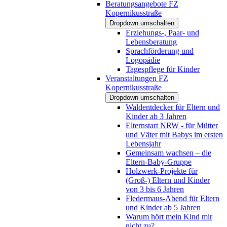
Beratungsangebote FZ
Kopernikusstraße
Dropdown umschalten
Erziehungs-, Paar- und
Lebensberatung
Sprachförderung und
Logopädie
Tagespflege für Kinder
Veranstaltungen FZ
Kopernikusstraße
Dropdown umschalten
Waldentdecker für Eltern und
Kinder ab 3 Jahren
Elternstart NRW - für Mütter
und Väter mit Babys im ersten
Lebensjahr
Gemeinsam wachsen – die
Eltern-Baby-Gruppe
Holzwerk-Projekte für
(Groß-) Eltern und Kinder
von 3 bis 6 Jahren
Fledermaus-Abend für Eltern
und Kinder ab 5 Jahren
Warum hört mein Kind mir
nicht zu?