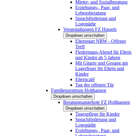
Mieter- und Sozialberatung
Erziehungs-, Paar- und
Lebensberatung
Sprachförderung und
Logopädie
Veranstaltungen FZ Hassels
Dropdown umschalten
Elternstart NRW - Offener
Treff
Fledermaus-Abend für Eltern
und Kinder ab 5 Jahren
Mit Gitarre und Gesang am
Lagerfeuer für Eltern und
Kinder
Elterncafé
Tag der offenen Tür
Familienzentrum Holthausen
Dropdown umschalten
Beratungsangebote FZ Holthausen
Dropdown umschalten
Tagespflege für Kinder
Sprachförderung und
Logopädie
Erziehungs-, Paar- und
Lebensberatung