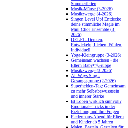
Sommerferien
Musik-Mäuse (3-2026)
Musikzwerge (4-2026)
Singen Level Up! Entdecke
deine stimmliche Magie im
Mini-Chor-Ensemble (3-
2026)
DELFI - Denken,
Entwickeln, Lieben, Fühlen,
Individuell
Yoga-Kleingruppe (3-2026)
Gemeinsam wachsen - die
Eltern-BabyGruppe
Musikzwerge (3-2026)
All Ways Sing -
Gesangsgruppe (2-2026)
Superhelden-Tag: Gemeinsam
zu mehr Selbstbewusstsein
und innerer Stärke
Ist Loben wirklich sinnvoll?
Emotionale Tricks in der
Erziehung und ihre Folgen
Fledermaus-Abend für Eltern
und Kinder ab 5 Jahren
Malen, Basteln, Gestalten für