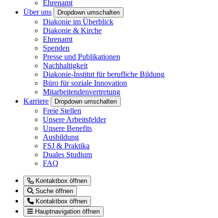
Ehrenamt
Über uns
Dropdown umschalten
Diakonie im Überblick
Diakonie & Kirche
Ehrenamt
Spenden
Presse und Publikationen
Nachhaltigkeit
Diakonie-Institut für berufliche Bildung
Büro für soziale Innovation
Mitarbeitendenvertretung
Karriere
Dropdown umschalten
Freie Stellen
Unsere Arbeitsfelder
Unsere Benefits
Ausbildung
FSJ & Praktika
Duales Studium
FAQ
Kontaktbox öffnen
Suche öffnen
Kontaktbox öffnen
Hauptnavigation öffnen