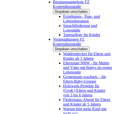
Beratungsangebote FZ
Kopernikusstraße
Dropdown umschalten
Erziehungs-, Paar- und
Lebensberatung
Sprachförderung und
Logopädie
Tagespflege für Kinder
Veranstaltungen FZ
Kopernikusstraße
Dropdown umschalten
Waldentdecker für Eltern und
Kinder ab 3 Jahren
Elternstart NRW - für Mütter
und Väter mit Babys im ersten
Lebensjahr
Gemeinsam wachsen – die
Eltern-Baby-Gruppe
Holzwerk-Projekte für
(Groß-) Eltern und Kinder
von 3 bis 6 Jahren
Fledermaus-Abend für Eltern
und Kinder ab 5 Jahren
Warum hört mein Kind mir
nicht zu?