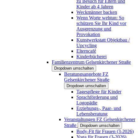
zu Besuch für Eltern und
Kinder ab 4 Jahren
Weckmänner backen
Wenn Worte wehtun: So
schützen Sie Ihr Kind vor
Ausgrenzung und
Provokation
Kunstwerkstatt Objektbau /
Upcycling
Elterncafé
Kinderbücherei
Familienzentrum Gelsenkirchener Straße
Dropdown umschalten
Beratungsangebote FZ
Gelsenkirchener Straße
Dropdown umschalten
Tagespflege für Kinder
Sprachförderung und
Logopädie
Erziehungs-, Paar- und
Lebensberatung
Veranstaltungen FZ Gelsenkirchener
Straße
Dropdown umschalten
Body-Fit für Frauen (3-2026)
Yoga für Frauen (3-2026)