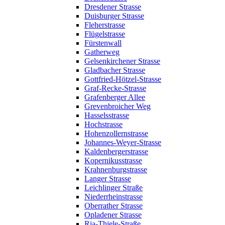
Dresdener Strasse
Duisburger Strasse
Fleherstrasse
Flügelstrasse
Fürstenwall
Gatherweg
Gelsenkirchener Strasse
Gladbacher Strasse
Gottfried-Hötzel-Strasse
Graf-Recke-Strasse
Grafenberger Allee
Grevenbroicher Weg
Hasselsstrasse
Hochstrasse
Hohenzollernstrasse
Johannes-Weyer-Strasse
Kaldenbergerstrasse
Kopernikusstrasse
Krahnenburgstrasse
Langer Strasse
Leichlinger Straße
Niederrheinstrasse
Oberrather Strasse
Opladener Strasse
Ria-Thiele-Straße