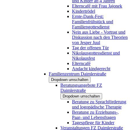
und Kinder ab 4 Jahren
Elterncafé mit Frau Jajonek
Kindertrödel
Ernte-Dank-Fest:
Familienfrühstück und
Familiengottesdienst
Nein aus Liebe - Vortrag und
Diskussion nach den Theorien
von Jesper Juul
Tag der offenen Tür
Nikolausgottessdienst und
Nikolausfest
Elterncafé
Andacht kindgerecht
Familienzentrum Daimlerstraße
Dropdown umschalten
Beratungsangebote FZ
Daimlerstraße
Dropdown umschalten
Beratung zu Sprachförderung
und logopädische Therapie
Beratung zu Erziehungs-,
Paar- und Lebensfragen
Tagespflege für Kinder
Veranstaltungen FZ Daimlerstraße