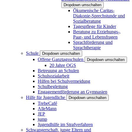
Dropdown umschalten
Ökumenische Caritas-
Diakonie-Sprechstunde und
Sozialberatung
Tagespflege für Kinder
Beratung zu Erziehungs-,
Paar- und Lebensfragen
Sprachförderung und
Sprachtherapie
Schule
Dropdown umschalten
Offene Ganztagsschulen
Dropdown umschalten
20 Jahre OGS
Betreuung an Schulen
Schulsozialarbeit
Hilfen bei Schulvermeidung
Schulbegleitung
Engagementförderung an Gymnasien
Hilfe für Jugendliche
Dropdown umschalten
TrebeCafé
AlleMann
JEP
jump
Jugendhilfe im Strafverfahren
Schwangerschaft, junge Eltern und