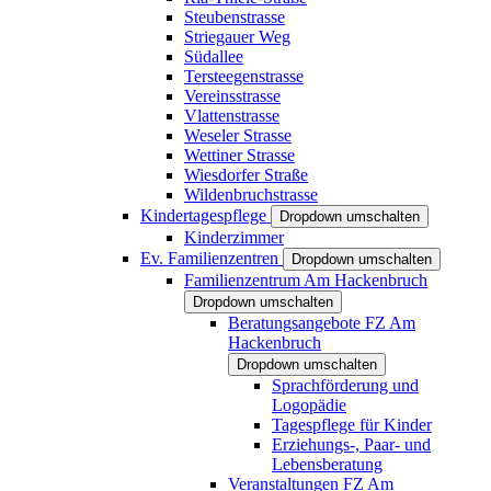
Steubenstrasse
Striegauer Weg
Südallee
Tersteegenstrasse
Vereinsstrasse
Vlattenstrasse
Weseler Strasse
Wettiner Strasse
Wiesdorfer Straße
Wildenbruchstrasse
Kindertagespflege
Dropdown umschalten
Kinderzimmer
Ev. Familienzentren
Dropdown umschalten
Familienzentrum Am Hackenbruch
Dropdown umschalten
Beratungsangebote FZ Am
Hackenbruch
Dropdown umschalten
Sprachförderung und
Logopädie
Tagespflege für Kinder
Erziehungs-, Paar- und
Lebensberatung
Veranstaltungen FZ Am