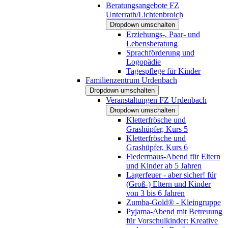
Beratungsangebote FZ
Unterrath/Lichtenbroich
Dropdown umschalten
Erziehungs-, Paar- und
Lebensberatung
Sprachförderung und
Logopädie
Tagespflege für Kinder
Familienzentrum Urdenbach
Dropdown umschalten
Veranstaltungen FZ Urdenbach
Dropdown umschalten
Kletterfrösche und
Grashüpfer, Kurs 5
Kletterfrösche und
Grashüpfer, Kurs 6
Fledermaus-Abend für Eltern
und Kinder ab 5 Jahren
Lagerfeuer - aber sicher! für
(Groß-) Eltern und Kinder
von 3 bis 6 Jahren
Zumba-Gold® - Kleingruppe
Pyjama-Abend mit Betreuung
für Vorschulkinder: Kreative