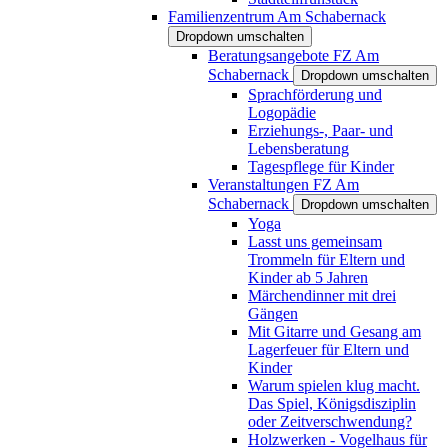
Familienzentrum Am Schabernack
Dropdown umschalten
Beratungsangebote FZ Am
Schabernack
Dropdown umschalten
Sprachförderung und
Logopädie
Erziehungs-, Paar- und
Lebensberatung
Tagespflege für Kinder
Veranstaltungen FZ Am
Schabernack
Dropdown umschalten
Yoga
Lasst uns gemeinsam
Trommeln für Eltern und
Kinder ab 5 Jahren
Märchendinner mit drei
Gängen
Mit Gitarre und Gesang am
Lagerfeuer für Eltern und
Kinder
Warum spielen klug macht.
Das Spiel, Königsdisziplin
oder Zeitverschwendung?
Holzwerken - Vogelhaus für