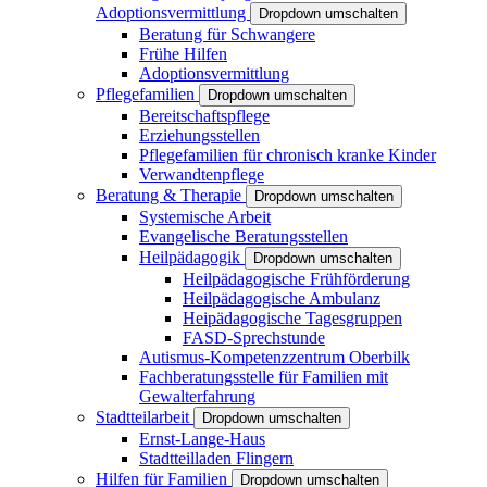
Adoptionsvermittlung
Dropdown umschalten
Beratung für Schwangere
Frühe Hilfen
Adoptionsvermittlung
Pflegefamilien
Dropdown umschalten
Bereitschaftspflege
Erziehungsstellen
Pflegefamilien für chronisch kranke Kinder
Verwandtenpflege
Beratung & Therapie
Dropdown umschalten
Systemische Arbeit
Evangelische Beratungsstellen
Heilpädagogik
Dropdown umschalten
Heilpädagogische Frühförderung
Heilpädagogische Ambulanz
Heipädagogische Tagesgruppen
FASD-Sprechstunde
Autismus-Kompetenzzentrum Oberbilk
Fachberatungsstelle für Familien mit
Gewalterfahrung
Stadtteilarbeit
Dropdown umschalten
Ernst-Lange-Haus
Stadtteilladen Flingern
Hilfen für Familien
Dropdown umschalten