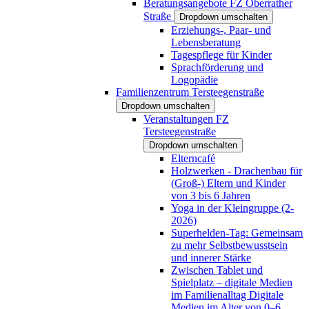
Beratungsangebote FZ Oberrather
Straße
Dropdown umschalten
Erziehungs-, Paar- und
Lebensberatung
Tagespflege für Kinder
Sprachförderung und
Logopädie
Familienzentrum Tersteegenstraße
Dropdown umschalten
Veranstaltungen FZ
Tersteegenstraße
Dropdown umschalten
Elterncafé
Holzwerken - Drachenbau für
(Groß-) Eltern und Kinder
von 3 bis 6 Jahren
Yoga in der Kleingruppe (2-
2026)
Superhelden-Tag: Gemeinsam
zu mehr Selbstbewusstsein
und innerer Stärke
Zwischen Tablet und
Spielplatz – digitale Medien
im Familienalltag Digitale
Medien im Alter von 0–6