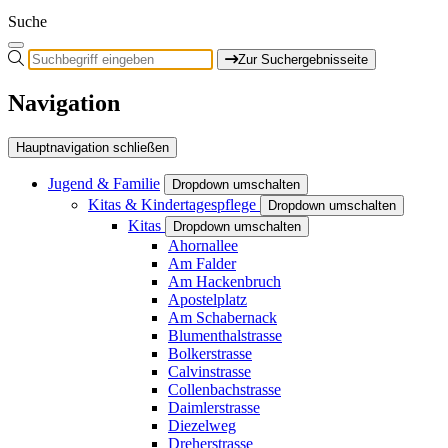
Suche
Zur Suchergebnisseite
Navigation
Hauptnavigation schließen
Jugend & Familie
Dropdown umschalten
Kitas & Kindertagespflege
Dropdown umschalten
Kitas
Dropdown umschalten
Ahornallee
Am Falder
Am Hackenbruch
Apostelplatz
Am Schabernack
Blumenthalstrasse
Bolkerstrasse
Calvinstrasse
Collenbachstrasse
Daimlerstrasse
Diezelweg
Dreherstrasse