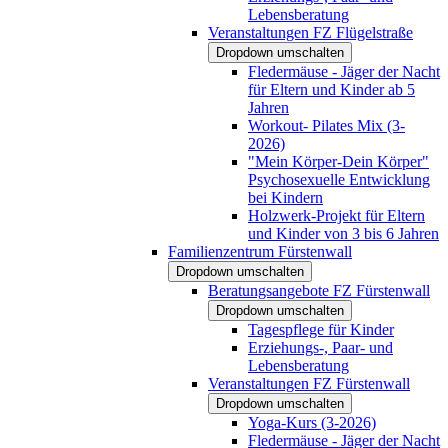
Lebensberatung
Veranstaltungen FZ Flügelstraße
Dropdown umschalten
Fledermäuse - Jäger der Nacht
für Eltern und Kinder ab 5
Jahren
Workout- Pilates Mix (3-
2026)
"Mein Körper-Dein Körper"
Psychosexuelle Entwicklung
bei Kindern
Holzwerk-Projekt für Eltern
und Kinder von 3 bis 6 Jahren
Familienzentrum Fürstenwall
Dropdown umschalten
Beratungsangebote FZ Fürstenwall
Dropdown umschalten
Tagespflege für Kinder
Erziehungs-, Paar- und
Lebensberatung
Veranstaltungen FZ Fürstenwall
Dropdown umschalten
Yoga-Kurs (3-2026)
Fledermäuse - Jäger der Nacht