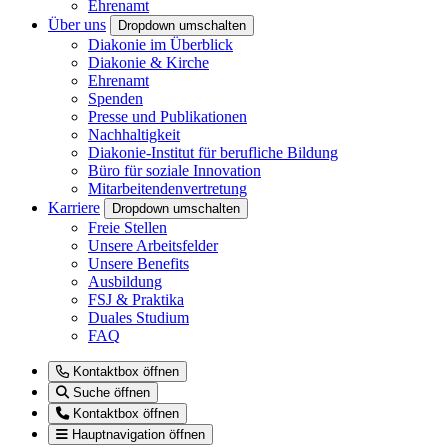
Ehrenamt
Über uns
Dropdown umschalten
Diakonie im Überblick
Diakonie & Kirche
Ehrenamt
Spenden
Presse und Publikationen
Nachhaltigkeit
Diakonie-Institut für berufliche Bildung
Büro für soziale Innovation
Mitarbeitendenvertretung
Karriere
Dropdown umschalten
Freie Stellen
Unsere Arbeitsfelder
Unsere Benefits
Ausbildung
FSJ & Praktika
Duales Studium
FAQ
Kontaktbox öffnen
Suche öffnen
Kontaktbox öffnen
Hauptnavigation öffnen