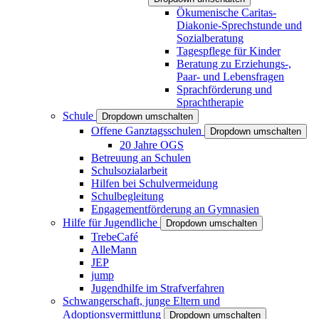
Ökumenische Caritas-
Diakonie-Sprechstunde und
Sozialberatung
Tagespflege für Kinder
Beratung zu Erziehungs-,
Paar- und Lebensfragen
Sprachförderung und
Sprachtherapie
Schule
Dropdown umschalten
Offene Ganztagsschulen
Dropdown umschalten
20 Jahre OGS
Betreuung an Schulen
Schulsozialarbeit
Hilfen bei Schulvermeidung
Schulbegleitung
Engagementförderung an Gymnasien
Hilfe für Jugendliche
Dropdown umschalten
TrebeCafé
AlleMann
JEP
jump
Jugendhilfe im Strafverfahren
Schwangerschaft, junge Eltern und
Adoptionsvermittlung
Dropdown umschalten