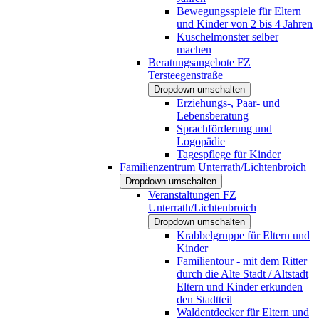
Bewegungsspiele für Eltern
und Kinder von 2 bis 4 Jahren
Kuschelmonster selber
machen
Beratungsangebote FZ
Tersteegenstraße
Dropdown umschalten
Erziehungs-, Paar- und
Lebensberatung
Sprachförderung und
Logopädie
Tagespflege für Kinder
Familienzentrum Unterrath/Lichtenbroich
Dropdown umschalten
Veranstaltungen FZ
Unterrath/Lichtenbroich
Dropdown umschalten
Krabbelgruppe für Eltern und
Kinder
Familientour - mit dem Ritter
durch die Alte Stadt / Altstadt
Eltern und Kinder erkunden
den Stadtteil
Waldentdecker für Eltern und