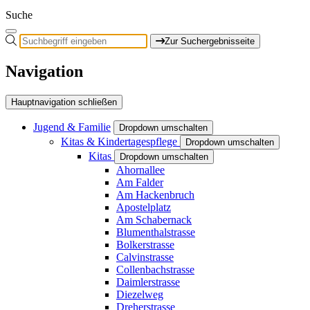
Suche
Zur Suchergebnisseite
Navigation
Hauptnavigation schließen
Jugend & Familie
Dropdown umschalten
Kitas & Kindertagespflege
Dropdown umschalten
Kitas
Dropdown umschalten
Ahornallee
Am Falder
Am Hackenbruch
Apostelplatz
Am Schabernack
Blumenthalstrasse
Bolkerstrasse
Calvinstrasse
Collenbachstrasse
Daimlerstrasse
Diezelweg
Dreherstrasse