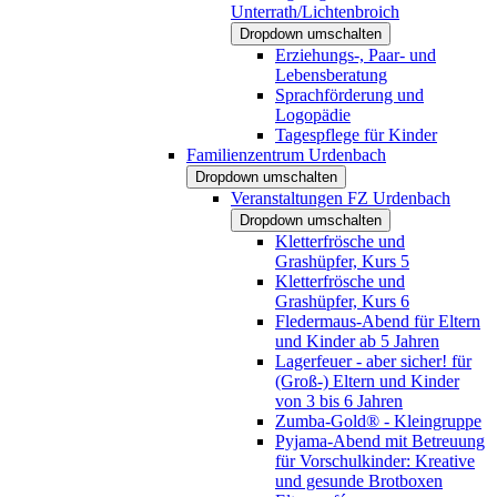
Unterrath/Lichtenbroich
Dropdown umschalten
Erziehungs-, Paar- und
Lebensberatung
Sprachförderung und
Logopädie
Tagespflege für Kinder
Familienzentrum Urdenbach
Dropdown umschalten
Veranstaltungen FZ Urdenbach
Dropdown umschalten
Kletterfrösche und
Grashüpfer, Kurs 5
Kletterfrösche und
Grashüpfer, Kurs 6
Fledermaus-Abend für Eltern
und Kinder ab 5 Jahren
Lagerfeuer - aber sicher! für
(Groß-) Eltern und Kinder
von 3 bis 6 Jahren
Zumba-Gold® - Kleingruppe
Pyjama-Abend mit Betreuung
für Vorschulkinder: Kreative
und gesunde Brotboxen