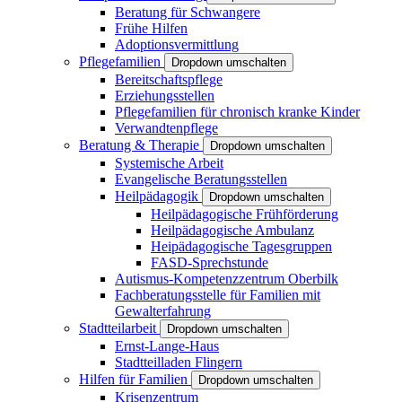
Beratung für Schwangere
Frühe Hilfen
Adoptionsvermittlung
Pflegefamilien
Dropdown umschalten
Bereitschaftspflege
Erziehungsstellen
Pflegefamilien für chronisch kranke Kinder
Verwandtenpflege
Beratung & Therapie
Dropdown umschalten
Systemische Arbeit
Evangelische Beratungsstellen
Heilpädagogik
Dropdown umschalten
Heilpädagogische Frühförderung
Heilpädagogische Ambulanz
Heipädagogische Tagesgruppen
FASD-Sprechstunde
Autismus-Kompetenzzentrum Oberbilk
Fachberatungsstelle für Familien mit
Gewalterfahrung
Stadtteilarbeit
Dropdown umschalten
Ernst-Lange-Haus
Stadtteilladen Flingern
Hilfen für Familien
Dropdown umschalten
Krisenzentrum