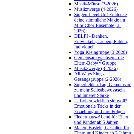
Musik-Mäuse (3-2026)
Musikzwerge (4-2026)
Singen Level Up! Entdecke
deine stimmliche Magie im
Mini-Chor-Ensemble (3-
2026)
DELFI - Denken,
Entwickeln, Lieben, Fühlen,
Individuell
Yoga-Kleingruppe (3-2026)
Gemeinsam wachsen - die
Eltern-BabyGruppe
Musikzwerge (3-2026)
All Ways Sing -
Gesangsgruppe (2-2026)
Superhelden-Tag: Gemeinsam
zu mehr Selbstbewusstsein
und innerer Stärke
Ist Loben wirklich sinnvoll?
Emotionale Tricks in der
Erziehung und ihre Folgen
Fledermaus-Abend für Eltern
und Kinder ab 5 Jahren
Malen, Basteln, Gestalten für
Eltern und Kinder ab 2 Jahren