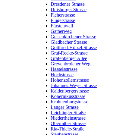
Dresdener Strasse
Duisburger Strasse
Fleherstrasse
Flügelstrasse
Fürstenwall
Gatherweg
Gelsenkirchener Strasse
Gladbacher Strasse
Gottfried-Hötzel-Strasse
Graf-Recke-Strasse
Grafenberger Allee
Grevenbroicher Weg
Hasselsstrasse
Hochstrasse
Hohenzollernstrasse
Johannes-Weyer-Strasse
Kaldenbergerstrasse
Kopernikusstrasse
Krahnenburgstrasse
Langer Strasse
Leichlinger Straße
Niederrheinstrasse
Oberrather Strasse
Ria-Thiele-Straße
Steubenstrasse