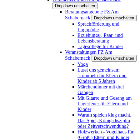
Dropdown umschalten
Beratungsangebote FZ Am
Schabernack
Dropdown umschalten
Sprachförderung und
Logopädie
Erziehungs-, Paar- und
Lebensberatung
Tagespflege für Kinder
Veranstaltungen FZ Am
Schabernack
Dropdown umschalten
Yoga
Lasst uns gemeinsam
Trommeln für Eltern und
Kinder ab 5 Jahren
Märchendinner mit drei
Gängen
Mit Gitarre und Gesang am
Lagerfeuer für Eltern und
Kinder
Warum spielen klug macht.
Das Spiel, Königsdisziplin
oder Zeitverschwendung?
Holzwerken - Vogelhaus für
(Groß-) Eltern und Kinder