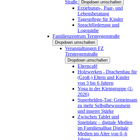
Straße
Dropdown umschalten
Erziehungs-, Paar- und
Lebensberatung
Tagespflege für Kinder
Sprachförderung und
Logopädie
Familienzentrum Tersteegenstraße
Dropdown umschalten
Veranstaltungen FZ
Tersteegenstraße
Dropdown umschalten
Elterncafé
Holzwerken - Drachenbau für
(Groß-) Eltern und Kinder
von 3 bis 6 Jahren
Yoga in der Kleingruppe (2-
2026)
Superhelden-Tag: Gemeinsam
zu mehr Selbstbewusstsein
und innerer Stärke
Zwischen Tablet und
Spielplatz – digitale Medien
im Familienalltag Digitale
Medien im Alter von 0–6
Jahren