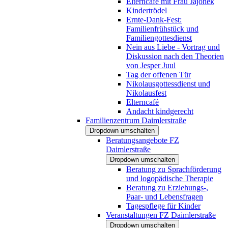
Elterncafé mit Frau Jajonek
Kindertrödel
Ernte-Dank-Fest:
Familienfrühstück und
Familiengottesdienst
Nein aus Liebe - Vortrag und
Diskussion nach den Theorien
von Jesper Juul
Tag der offenen Tür
Nikolausgottessdienst und
Nikolausfest
Elterncafé
Andacht kindgerecht
Familienzentrum Daimlerstraße
Dropdown umschalten
Beratungsangebote FZ
Daimlerstraße
Dropdown umschalten
Beratung zu Sprachförderung
und logopädische Therapie
Beratung zu Erziehungs-,
Paar- und Lebensfragen
Tagespflege für Kinder
Veranstaltungen FZ Daimlerstraße
Dropdown umschalten