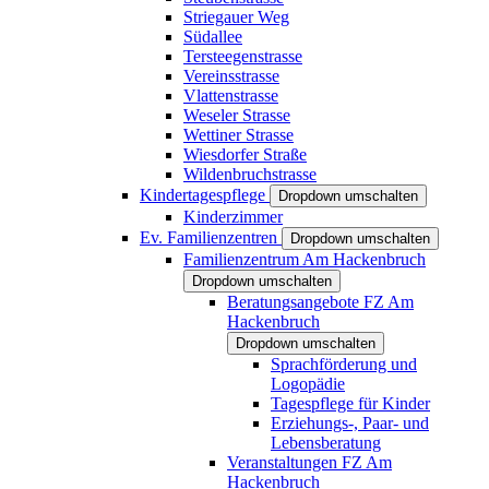
Striegauer Weg
Südallee
Tersteegenstrasse
Vereinsstrasse
Vlattenstrasse
Weseler Strasse
Wettiner Strasse
Wiesdorfer Straße
Wildenbruchstrasse
Kindertagespflege
Dropdown umschalten
Kinderzimmer
Ev. Familienzentren
Dropdown umschalten
Familienzentrum Am Hackenbruch
Dropdown umschalten
Beratungsangebote FZ Am
Hackenbruch
Dropdown umschalten
Sprachförderung und
Logopädie
Tagespflege für Kinder
Erziehungs-, Paar- und
Lebensberatung
Veranstaltungen FZ Am
Hackenbruch