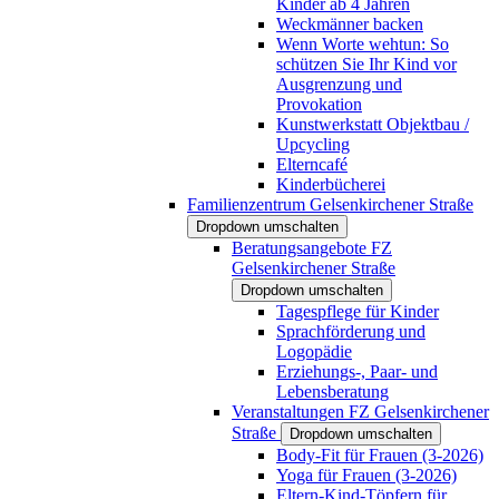
Kinder ab 4 Jahren
Weckmänner backen
Wenn Worte wehtun: So
schützen Sie Ihr Kind vor
Ausgrenzung und
Provokation
Kunstwerkstatt Objektbau /
Upcycling
Elterncafé
Kinderbücherei
Familienzentrum Gelsenkirchener Straße
Dropdown umschalten
Beratungsangebote FZ
Gelsenkirchener Straße
Dropdown umschalten
Tagespflege für Kinder
Sprachförderung und
Logopädie
Erziehungs-, Paar- und
Lebensberatung
Veranstaltungen FZ Gelsenkirchener
Straße
Dropdown umschalten
Body-Fit für Frauen (3-2026)
Yoga für Frauen (3-2026)
Eltern-Kind-Töpfern für