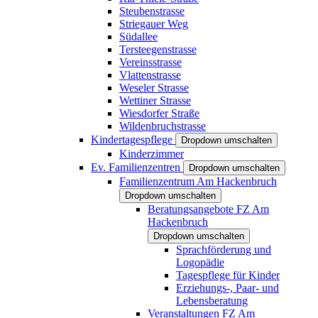
Steubenstrasse
Striegauer Weg
Südallee
Tersteegenstrasse
Vereinsstrasse
Vlattenstrasse
Weseler Strasse
Wettiner Strasse
Wiesdorfer Straße
Wildenbruchstrasse
Kindertagespflege
Dropdown umschalten
Kinderzimmer
Ev. Familienzentren
Dropdown umschalten
Familienzentrum Am Hackenbruch
Dropdown umschalten
Beratungsangebote FZ Am
Hackenbruch
Dropdown umschalten
Sprachförderung und
Logopädie
Tagespflege für Kinder
Erziehungs-, Paar- und
Lebensberatung
Veranstaltungen FZ Am