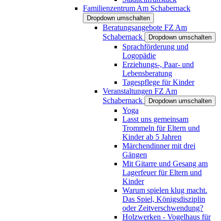
Familienzentrum Am Schabernack
Dropdown umschalten
Beratungsangebote FZ Am
Schabernack
Dropdown umschalten
Sprachförderung und
Logopädie
Erziehungs-, Paar- und
Lebensberatung
Tagespflege für Kinder
Veranstaltungen FZ Am
Schabernack
Dropdown umschalten
Yoga
Lasst uns gemeinsam
Trommeln für Eltern und
Kinder ab 5 Jahren
Märchendinner mit drei
Gängen
Mit Gitarre und Gesang am
Lagerfeuer für Eltern und
Kinder
Warum spielen klug macht.
Das Spiel, Königsdisziplin
oder Zeitverschwendung?
Holzwerken - Vogelhaus für