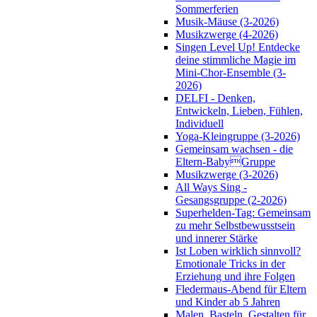
Sommerferien
Musik-Mäuse (3-2026)
Musikzwerge (4-2026)
Singen Level Up! Entdecke
deine stimmliche Magie im
Mini-Chor-Ensemble (3-
2026)
DELFI - Denken,
Entwickeln, Lieben, Fühlen,
Individuell
Yoga-Kleingruppe (3-2026)
Gemeinsam wachsen - die
Eltern-BabyGruppe
Musikzwerge (3-2026)
All Ways Sing -
Gesangsgruppe (2-2026)
Superhelden-Tag: Gemeinsam
zu mehr Selbstbewusstsein
und innerer Stärke
Ist Loben wirklich sinnvoll?
Emotionale Tricks in der
Erziehung und ihre Folgen
Fledermaus-Abend für Eltern
und Kinder ab 5 Jahren
Malen, Basteln, Gestalten für