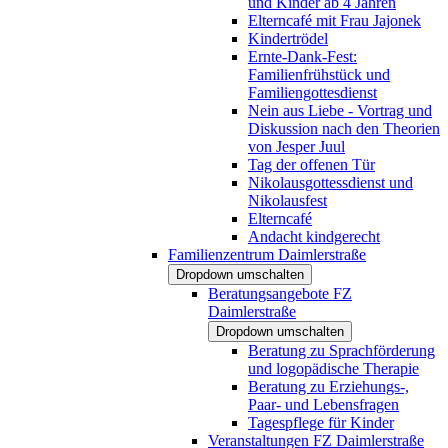
und Kinder ab 4 Jahren
Elterncafé mit Frau Jajonek
Kindertrödel
Ernte-Dank-Fest:
Familienfrühstück und
Familiengottesdienst
Nein aus Liebe - Vortrag und
Diskussion nach den Theorien
von Jesper Juul
Tag der offenen Tür
Nikolausgottessdienst und
Nikolausfest
Elterncafé
Andacht kindgerecht
Familienzentrum Daimlerstraße
Dropdown umschalten
Beratungsangebote FZ
Daimlerstraße
Dropdown umschalten
Beratung zu Sprachförderung
und logopädische Therapie
Beratung zu Erziehungs-,
Paar- und Lebensfragen
Tagespflege für Kinder
Veranstaltungen FZ Daimlerstraße