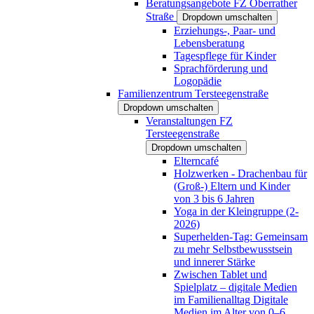
Beratungsangebote FZ Oberrather
Straße
Dropdown umschalten
Erziehungs-, Paar- und
Lebensberatung
Tagespflege für Kinder
Sprachförderung und
Logopädie
Familienzentrum Tersteegenstraße
Dropdown umschalten
Veranstaltungen FZ
Tersteegenstraße
Dropdown umschalten
Elterncafé
Holzwerken - Drachenbau für
(Groß-) Eltern und Kinder
von 3 bis 6 Jahren
Yoga in der Kleingruppe (2-
2026)
Superhelden-Tag: Gemeinsam
zu mehr Selbstbewusstsein
und innerer Stärke
Zwischen Tablet und
Spielplatz – digitale Medien
im Familienalltag Digitale
Medien im Alter von 0–6