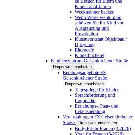
zu Besuch für Eltern und
Kinder ab 4 Jahren
Weckmänner backen
Wenn Worte wehtun: So
schützen Sie Ihr Kind vor
Ausgrenzung und
Provokation
Kunstwerkstatt Objektbau /
Upcycling
Elterncafé
Kinderbücherei
Familienzentrum Gelsenkirchener Straße
Dropdown umschalten
Beratungsangebote FZ
Gelsenkirchener Straße
Dropdown umschalten
Tagespflege für Kinder
Sprachförderung und
Logopädie
Erziehungs-, Paar- und
Lebensberatung
Veranstaltungen FZ Gelsenkirchener
Straße
Dropdown umschalten
Body-Fit für Frauen (3-2026)
Yoga für Frauen (3-2026)