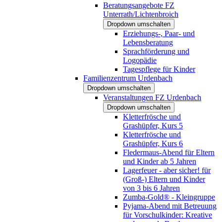
Beratungsangebote FZ
Unterrath/Lichtenbroich
Dropdown umschalten
Erziehungs-, Paar- und
Lebensberatung
Sprachförderung und
Logopädie
Tagespflege für Kinder
Familienzentrum Urdenbach
Dropdown umschalten
Veranstaltungen FZ Urdenbach
Dropdown umschalten
Kletterfrösche und
Grashüpfer, Kurs 5
Kletterfrösche und
Grashüpfer, Kurs 6
Fledermaus-Abend für Eltern
und Kinder ab 5 Jahren
Lagerfeuer - aber sicher! für
(Groß-) Eltern und Kinder
von 3 bis 6 Jahren
Zumba-Gold® - Kleingruppe
Pyjama-Abend mit Betreuung
für Vorschulkinder: Kreative