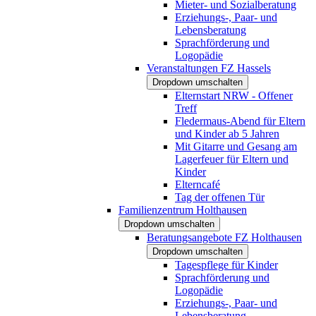
Mieter- und Sozialberatung
Erziehungs-, Paar- und
Lebensberatung
Sprachförderung und
Logopädie
Veranstaltungen FZ Hassels
Dropdown umschalten
Elternstart NRW - Offener
Treff
Fledermaus-Abend für Eltern
und Kinder ab 5 Jahren
Mit Gitarre und Gesang am
Lagerfeuer für Eltern und
Kinder
Elterncafé
Tag der offenen Tür
Familienzentrum Holthausen
Dropdown umschalten
Beratungsangebote FZ Holthausen
Dropdown umschalten
Tagespflege für Kinder
Sprachförderung und
Logopädie
Erziehungs-, Paar- und
Lebensberatung