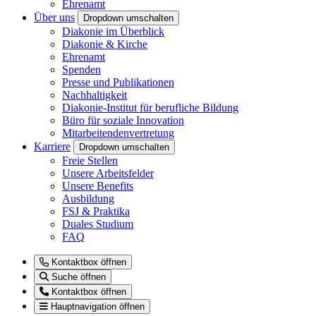
Ehrenamt
Über uns
Dropdown umschalten
Diakonie im Überblick
Diakonie & Kirche
Ehrenamt
Spenden
Presse und Publikationen
Nachhaltigkeit
Diakonie-Institut für berufliche Bildung
Büro für soziale Innovation
Mitarbeitendenvertretung
Karriere
Dropdown umschalten
Freie Stellen
Unsere Arbeitsfelder
Unsere Benefits
Ausbildung
FSJ & Praktika
Duales Studium
FAQ
Kontaktbox öffnen
Suche öffnen
Kontaktbox öffnen
Hauptnavigation öffnen