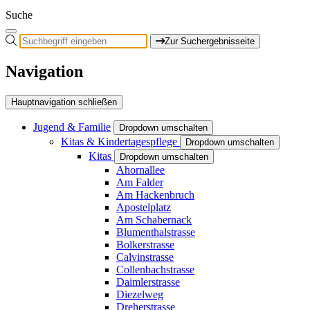
Suche
Zur Suchergebnisseite
Navigation
Hauptnavigation schließen
Jugend & Familie
Dropdown umschalten
Kitas & Kindertagespflege
Dropdown umschalten
Kitas
Dropdown umschalten
Ahornallee
Am Falder
Am Hackenbruch
Apostelplatz
Am Schabernack
Blumenthalstrasse
Bolkerstrasse
Calvinstrasse
Collenbachstrasse
Daimlerstrasse
Diezelweg
Dreherstrasse