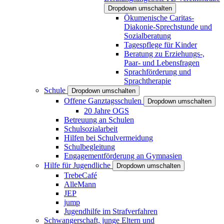
Dropdown umschalten
Ökumenische Caritas-
Diakonie-Sprechstunde und
Sozialberatung
Tagespflege für Kinder
Beratung zu Erziehungs-,
Paar- und Lebensfragen
Sprachförderung und
Sprachtherapie
Schule
Dropdown umschalten
Offene Ganztagsschulen
Dropdown umschalten
20 Jahre OGS
Betreuung an Schulen
Schulsozialarbeit
Hilfen bei Schulvermeidung
Schulbegleitung
Engagementförderung an Gymnasien
Hilfe für Jugendliche
Dropdown umschalten
TrebeCafé
AlleMann
JEP
jump
Jugendhilfe im Strafverfahren
Schwangerschaft, junge Eltern und