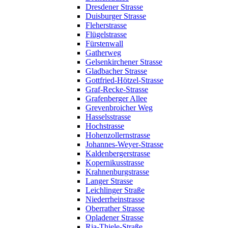
Dresdener Strasse
Duisburger Strasse
Fleherstrasse
Flügelstrasse
Fürstenwall
Gatherweg
Gelsenkirchener Strasse
Gladbacher Strasse
Gottfried-Hötzel-Strasse
Graf-Recke-Strasse
Grafenberger Allee
Grevenbroicher Weg
Hasselsstrasse
Hochstrasse
Hohenzollernstrasse
Johannes-Weyer-Strasse
Kaldenbergerstrasse
Kopernikusstrasse
Krahnenburgstrasse
Langer Strasse
Leichlinger Straße
Niederrheinstrasse
Oberrather Strasse
Opladener Strasse
Ria-Thiele-Straße