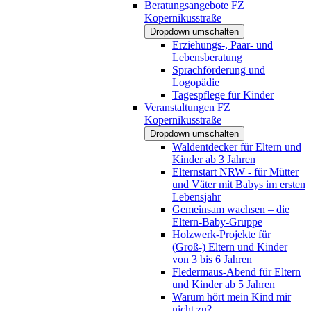
Beratungsangebote FZ
Kopernikusstraße
Dropdown umschalten
Erziehungs-, Paar- und
Lebensberatung
Sprachförderung und
Logopädie
Tagespflege für Kinder
Veranstaltungen FZ
Kopernikusstraße
Dropdown umschalten
Waldentdecker für Eltern und
Kinder ab 3 Jahren
Elternstart NRW - für Mütter
und Väter mit Babys im ersten
Lebensjahr
Gemeinsam wachsen – die
Eltern-Baby-Gruppe
Holzwerk-Projekte für
(Groß-) Eltern und Kinder
von 3 bis 6 Jahren
Fledermaus-Abend für Eltern
und Kinder ab 5 Jahren
Warum hört mein Kind mir
nicht zu?