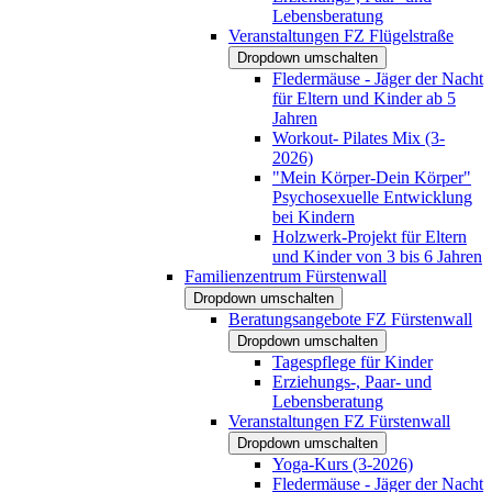
Lebensberatung
Veranstaltungen FZ Flügelstraße
Dropdown umschalten
Fledermäuse - Jäger der Nacht
für Eltern und Kinder ab 5
Jahren
Workout- Pilates Mix (3-
2026)
"Mein Körper-Dein Körper"
Psychosexuelle Entwicklung
bei Kindern
Holzwerk-Projekt für Eltern
und Kinder von 3 bis 6 Jahren
Familienzentrum Fürstenwall
Dropdown umschalten
Beratungsangebote FZ Fürstenwall
Dropdown umschalten
Tagespflege für Kinder
Erziehungs-, Paar- und
Lebensberatung
Veranstaltungen FZ Fürstenwall
Dropdown umschalten
Yoga-Kurs (3-2026)
Fledermäuse - Jäger der Nacht