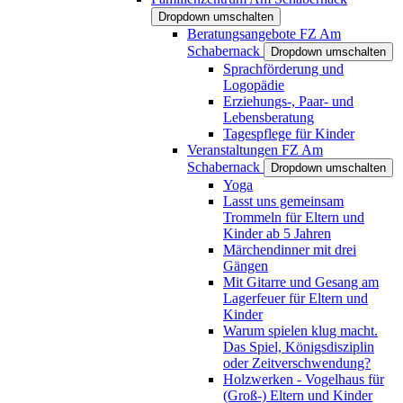
Dropdown umschalten
Beratungsangebote FZ Am
Schabernack
Dropdown umschalten
Sprachförderung und
Logopädie
Erziehungs-, Paar- und
Lebensberatung
Tagespflege für Kinder
Veranstaltungen FZ Am
Schabernack
Dropdown umschalten
Yoga
Lasst uns gemeinsam
Trommeln für Eltern und
Kinder ab 5 Jahren
Märchendinner mit drei
Gängen
Mit Gitarre und Gesang am
Lagerfeuer für Eltern und
Kinder
Warum spielen klug macht.
Das Spiel, Königsdisziplin
oder Zeitverschwendung?
Holzwerken - Vogelhaus für
(Groß-) Eltern und Kinder