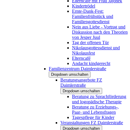
Elterncafé mit Frau Jajonek
Kindertrödel
Ernte-Dank-Fest:
Familienfrühstück und
Familiengottesdienst
Nein aus Liebe - Vortrag und
Diskussion nach den Theorien
von Jesper Juul
Tag der offenen Tür
Nikolausgottessdienst und
Nikolausfest
Elterncafé
Andacht kindgerecht
Familienzentrum Daimlerstraße
Dropdown umschalten
Beratungsangebote FZ
Daimlerstraße
Dropdown umschalten
Beratung zu Sprachförderung
und logopädische Therapie
Beratung zu Erziehungs-,
Paar- und Lebensfragen
Tagespflege für Kinder
Veranstaltungen FZ Daimlerstraße
Dropdown umschalten