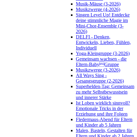
Musik-Mäuse (3-2026)
Musikzwerge (4-2026)
Singen Level Up! Entdecke
deine stimmliche Magie im
Mini-Chor-Ensemble (3-
2026)
DELFI - Denken,
Entwickeln, Lieben, Fühlen,
Individuell
Yoga-Kleingruppe (3-2026)
Gemeinsam wachsen - die
Eltern-BabyGruppe
Musikzwerge (3-2026)
All Ways Sing -
Gesangsgruppe (2-2026)
Superhelden-Tag: Gemeinsam
zu mehr Selbstbewusstsein
und innerer Stärke
Ist Loben wirklich sinnvoll?
Emotionale Tricks in der
Erziehung und ihre Folgen
Fledermaus-Abend für Eltern
und Kinder ab 5 Jahren
Malen, Basteln, Gestalten für
Eltern und Kinder ab 2 Jahren