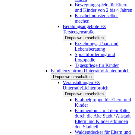
Bewegungsspiele für Eltern
und Kinder von 2 bis 4 Jahren
Kuschelmonster selber
machen
Beratungsangebote FZ
Tersteegenstraße
Dropdown umschalten
Erziehungs-, Paar- und
Lebensberatung
Sprachförderung und
Logopädie
Tagespflege für Kinder
Familienzentrum Unterrath/Lichtenbroich
Dropdown umschalten
Veranstaltungen FZ
Unterrath/Lichtenbroich
Dropdown umschalten
Krabbelgruppe für Eltern und
Kinder
Familientour - mit dem Ritter
durch die Alte Stadt / Altstadt
Eltern und Kinder erkunden
den Stadtteil
Waldentdecker für Eltern und