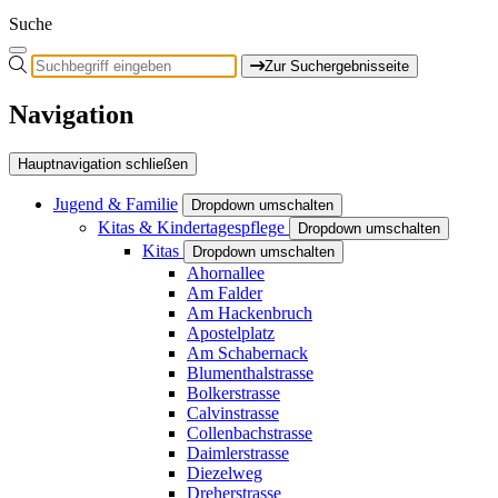
Suche
Zur Suchergebnisseite
Navigation
Hauptnavigation schließen
Jugend & Familie
Dropdown umschalten
Kitas & Kindertagespflege
Dropdown umschalten
Kitas
Dropdown umschalten
Ahornallee
Am Falder
Am Hackenbruch
Apostelplatz
Am Schabernack
Blumenthalstrasse
Bolkerstrasse
Calvinstrasse
Collenbachstrasse
Daimlerstrasse
Diezelweg
Dreherstrasse