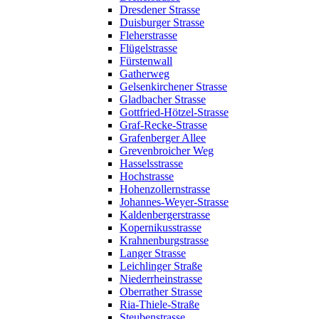
Dresdener Strasse
Duisburger Strasse
Fleherstrasse
Flügelstrasse
Fürstenwall
Gatherweg
Gelsenkirchener Strasse
Gladbacher Strasse
Gottfried-Hötzel-Strasse
Graf-Recke-Strasse
Grafenberger Allee
Grevenbroicher Weg
Hasselsstrasse
Hochstrasse
Hohenzollernstrasse
Johannes-Weyer-Strasse
Kaldenbergerstrasse
Kopernikusstrasse
Krahnenburgstrasse
Langer Strasse
Leichlinger Straße
Niederrheinstrasse
Oberrather Strasse
Ria-Thiele-Straße
Steubenstrasse