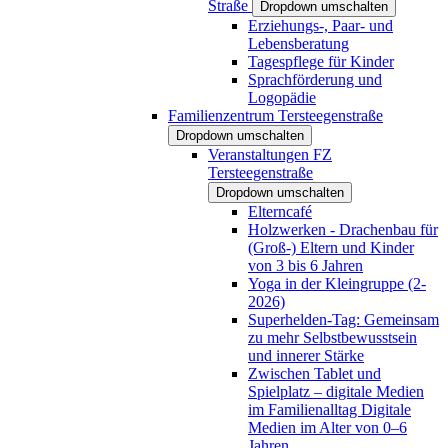
Straße
Dropdown umschalten
Erziehungs-, Paar- und
Lebensberatung
Tagespflege für Kinder
Sprachförderung und
Logopädie
Familienzentrum Tersteegenstraße
Dropdown umschalten
Veranstaltungen FZ
Tersteegenstraße
Dropdown umschalten
Elterncafé
Holzwerken - Drachenbau für
(Groß-) Eltern und Kinder
von 3 bis 6 Jahren
Yoga in der Kleingruppe (2-
2026)
Superhelden-Tag: Gemeinsam
zu mehr Selbstbewusstsein
und innerer Stärke
Zwischen Tablet und
Spielplatz – digitale Medien
im Familienalltag Digitale
Medien im Alter von 0–6
Jahren