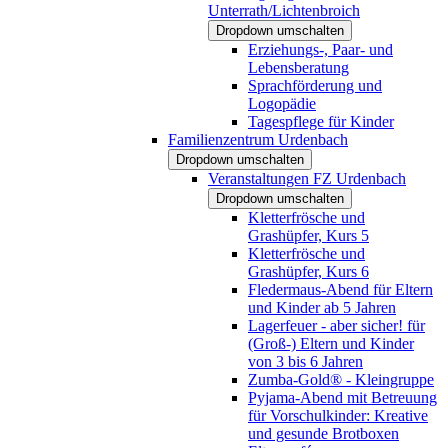
Unterrath/Lichtenbroich
Dropdown umschalten
Erziehungs-, Paar- und
Lebensberatung
Sprachförderung und
Logopädie
Tagespflege für Kinder
Familienzentrum Urdenbach
Dropdown umschalten
Veranstaltungen FZ Urdenbach
Dropdown umschalten
Kletterfrösche und
Grashüpfer, Kurs 5
Kletterfrösche und
Grashüpfer, Kurs 6
Fledermaus-Abend für Eltern
und Kinder ab 5 Jahren
Lagerfeuer - aber sicher! für
(Groß-) Eltern und Kinder
von 3 bis 6 Jahren
Zumba-Gold® - Kleingruppe
Pyjama-Abend mit Betreuung
für Vorschulkinder: Kreative
und gesunde Brotboxen