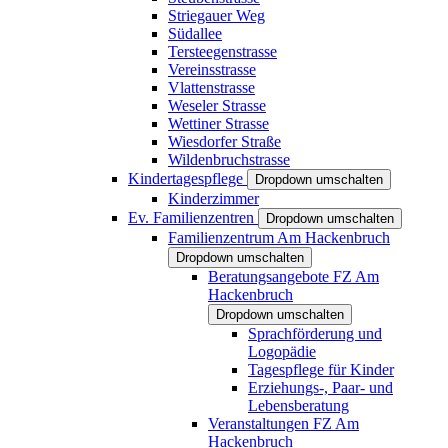
Striegauer Weg
Südallee
Tersteegenstrasse
Vereinsstrasse
Vlattenstrasse
Weseler Strasse
Wettiner Strasse
Wiesdorfer Straße
Wildenbruchstrasse
Kindertagespflege
Dropdown umschalten
Kinderzimmer
Ev. Familienzentren
Dropdown umschalten
Familienzentrum Am Hackenbruch
Dropdown umschalten
Beratungsangebote FZ Am
Hackenbruch
Dropdown umschalten
Sprachförderung und
Logopädie
Tagespflege für Kinder
Erziehungs-, Paar- und
Lebensberatung
Veranstaltungen FZ Am
Hackenbruch