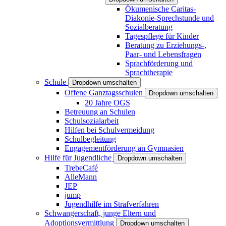
Ökumenische Caritas-
Diakonie-Sprechstunde und
Sozialberatung
Tagespflege für Kinder
Beratung zu Erziehungs-,
Paar- und Lebensfragen
Sprachförderung und
Sprachtherapie
Schule
Dropdown umschalten
Offene Ganztagsschulen
Dropdown umschalten
20 Jahre OGS
Betreuung an Schulen
Schulsozialarbeit
Hilfen bei Schulvermeidung
Schulbegleitung
Engagementförderung an Gymnasien
Hilfe für Jugendliche
Dropdown umschalten
TrebeCafé
AlleMann
JEP
jump
Jugendhilfe im Strafverfahren
Schwangerschaft, junge Eltern und
Adoptionsvermittlung
Dropdown umschalten