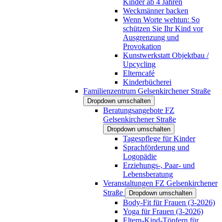
Kinder ab 4 Jahren
Weckmänner backen
Wenn Worte wehtun: So
schützen Sie Ihr Kind vor
Ausgrenzung und
Provokation
Kunstwerkstatt Objektbau /
Upcycling
Elterncafé
Kinderbücherei
Familienzentrum Gelsenkirchener Straße
Dropdown umschalten
Beratungsangebote FZ
Gelsenkirchener Straße
Dropdown umschalten
Tagespflege für Kinder
Sprachförderung und
Logopädie
Erziehungs-, Paar- und
Lebensberatung
Veranstaltungen FZ Gelsenkirchener
Straße
Dropdown umschalten
Body-Fit für Frauen (3-2026)
Yoga für Frauen (3-2026)
Eltern-Kind-Töpfern für