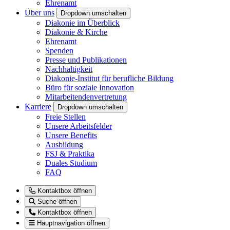
Ehrenamt
Über uns
Dropdown umschalten
Diakonie im Überblick
Diakonie & Kirche
Ehrenamt
Spenden
Presse und Publikationen
Nachhaltigkeit
Diakonie-Institut für berufliche Bildung
Büro für soziale Innovation
Mitarbeitendenvertretung
Karriere
Dropdown umschalten
Freie Stellen
Unsere Arbeitsfelder
Unsere Benefits
Ausbildung
FSJ & Praktika
Duales Studium
FAQ
Kontaktbox öffnen
Suche öffnen
Kontaktbox öffnen
Hauptnavigation öffnen