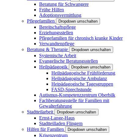
Beratung für Schwangere
Frühe Hilfen
Adoptionsvermittlung
Pflegefamilien
Dropdown umschalten
Bereitschaftspflege
Erziehungsstellen
Pflegefamilien für chronisch kranke Kinder
Verwandtenpflege
Beratung & Therapie
Dropdown umschalten
Systemische Arbeit
Evangelische Beratungsstellen
Heilpädagogik
Dropdown umschalten
Heilpädagogische Frühförderung
Heilpädagogische Ambulanz
Heipädagogische Tagesgruppen
FASD-Sprechstunde
Autismus-Kompetenzzentrum Oberbilk
Fachberatungsstelle für Familien mit
Gewalterfahrung
Stadtteilarbeit
Dropdown umschalten
Ernst-Lange-Haus
Stadtteilladen Flingern
Hilfen für Familien
Dropdown umschalten
Krisenzentrum