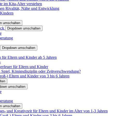
e im Kita-Alter verstehen
hen Rivalität, Nähe und Entwicklung
 Kindern
n umschalten
ack
Dropdown umschalten
e
beratung
Dropdown umschalten
für Eltern und Kinder ab 5 Jahren
n
rfeuer für Eltern und Kinder
 Spiel, Königsdisziplin oder Zeitverschwendung?
oß-) Eltern und Kinder von 3 bis 6 Jahren
ten
down umschalten
e
beratung
n umschalten
s- und Kreativzeit für Eltern und Kinder im Alter von 1-3 Jahren
roß-) Eltern und Kinder von 3 bis 6 Jahren