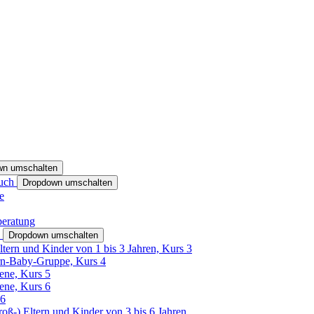
wn umschalten
ruch
Dropdown umschalten
e
beratung
h
Dropdown umschalten
ltern und Kinder von 1 bis 3 Jahren, Kurs 3
rn-Baby-Gruppe, Kurs 4
tene, Kurs 5
tene, Kurs 6
26
Groß-) Eltern und Kinder von 3 bis 6 Jahren