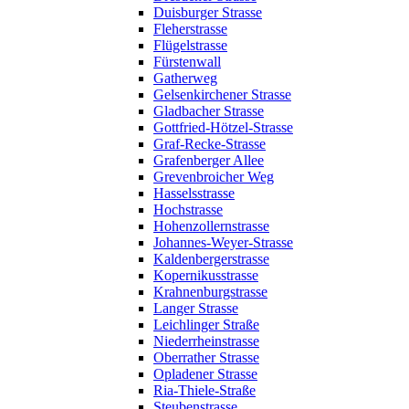
Duisburger Strasse
Fleherstrasse
Flügelstrasse
Fürstenwall
Gatherweg
Gelsenkirchener Strasse
Gladbacher Strasse
Gottfried-Hötzel-Strasse
Graf-Recke-Strasse
Grafenberger Allee
Grevenbroicher Weg
Hasselsstrasse
Hochstrasse
Hohenzollernstrasse
Johannes-Weyer-Strasse
Kaldenbergerstrasse
Kopernikusstrasse
Krahnenburgstrasse
Langer Strasse
Leichlinger Straße
Niederrheinstrasse
Oberrather Strasse
Opladener Strasse
Ria-Thiele-Straße
Steubenstrasse