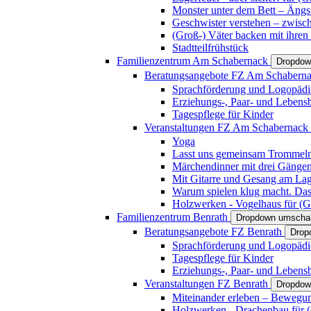
Monster unter dem Bett – Ängst
Geschwister verstehen – zwisc
(Groß-) Väter backen mit ihren
Stadtteilfrühstück
Familienzentrum Am Schabernack
Dropdow
Beratungsangebote FZ Am Schabern
Sprachförderung und Logopädi
Erziehungs-, Paar- und Lebens
Tagespflege für Kinder
Veranstaltungen FZ Am Schabernack
Yoga
Lasst uns gemeinsam Trommeln 
Märchendinner mit drei Gänge
Mit Gitarre und Gesang am Lage
Warum spielen klug macht. Das
Holzwerken - Vogelhaus für (Gr
Familienzentrum Benrath
Dropdown umschal
Beratungsangebote FZ Benrath
Drop
Sprachförderung und Logopädi
Tagespflege für Kinder
Erziehungs-, Paar- und Lebens
Veranstaltungen FZ Benrath
Dropdow
Miteinander erleben – Bewegung
Holzwerken - Drachenbau für (G