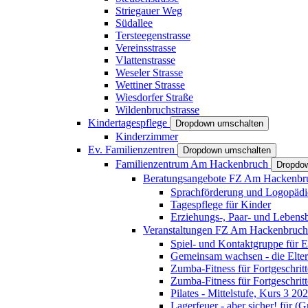
Striegauer Weg
Südallee
Tersteegenstrasse
Vereinsstrasse
Vlattenstrasse
Weseler Strasse
Wettiner Strasse
Wiesdorfer Straße
Wildenbruchstrasse
Kindertagespflege
Dropdown umschalten
Kinderzimmer
Ev. Familienzentren
Dropdown umschalten
Familienzentrum Am Hackenbruch
Dropdo
Beratungsangebote FZ Am Hackenb
Sprachförderung und Logopädi
Tagespflege für Kinder
Erziehungs-, Paar- und Lebens
Veranstaltungen FZ Am Hackenbruc
Spiel- und Kontaktgruppe für E
Gemeinsam wachsen - die Elte
Zumba-Fitness für Fortgeschrit
Zumba-Fitness für Fortgeschrit
Pilates - Mittelstufe, Kurs 3 20
Lagerfeuer - aber sicher! für (