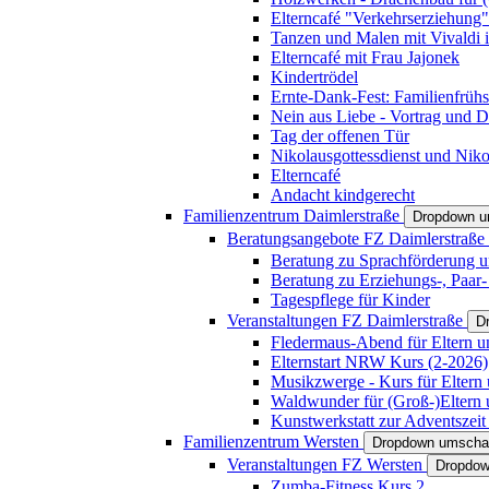
Elterncafé "Verkehrserziehung"
Tanzen und Malen mit Vivaldi in
Elterncafé mit Frau Jajonek
Kindertrödel
Ernte-Dank-Fest: Familienfrühs
Nein aus Liebe - Vortrag und D
Tag der offenen Tür
Nikolausgottessdienst und Niko
Elterncafé
Andacht kindgerecht
Familienzentrum Daimlerstraße
Dropdown u
Beratungsangebote FZ Daimlerstraße
Beratung zu Sprachförderung u
Beratung zu Erziehungs-, Paar
Tagespflege für Kinder
Veranstaltungen FZ Daimlerstraße
D
Fledermaus-Abend für Eltern u
Elternstart NRW Kurs (2-2026)
Musikzwerge - Kurs für Eltern 
Waldwunder für (Groß-)Eltern 
Kunstwerkstatt zur Adventszeit 
Familienzentrum Wersten
Dropdown umscha
Veranstaltungen FZ Wersten
Dropdow
Zumba-Fitness Kurs 2