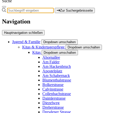
Suche
Zur Suchergebnisseite
Navigation
Hauptnavigation schließen
Jugend & Familie
Dropdown umschalten
Kitas & Kindertagespflege
Dropdown umschalten
Kitas
Dropdown umschalten
Ahornallee
Am Falder
Am Hackenbruch
Apostelplatz
Am Schabernack
Blumenthalstrasse
Bolkerstrasse
Calvinstrasse
Collenbachstrasse
Daimlerstrasse
Diezelweg
Dreherstrasse
Dresdener Strasse