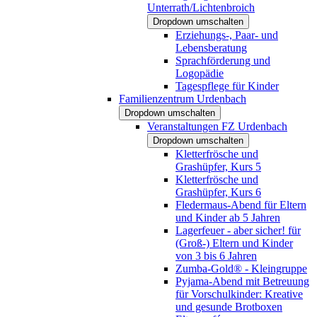
Unterrath/Lichtenbroich
Dropdown umschalten
Erziehungs-, Paar- und
Lebensberatung
Sprachförderung und
Logopädie
Tagespflege für Kinder
Familienzentrum Urdenbach
Dropdown umschalten
Veranstaltungen FZ Urdenbach
Dropdown umschalten
Kletterfrösche und
Grashüpfer, Kurs 5
Kletterfrösche und
Grashüpfer, Kurs 6
Fledermaus-Abend für Eltern
und Kinder ab 5 Jahren
Lagerfeuer - aber sicher! für
(Groß-) Eltern und Kinder
von 3 bis 6 Jahren
Zumba-Gold® - Kleingruppe
Pyjama-Abend mit Betreuung
für Vorschulkinder: Kreative
und gesunde Brotboxen