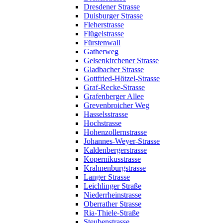
Dresdener Strasse
Duisburger Strasse
Fleherstrasse
Flügelstrasse
Fürstenwall
Gatherweg
Gelsenkirchener Strasse
Gladbacher Strasse
Gottfried-Hötzel-Strasse
Graf-Recke-Strasse
Grafenberger Allee
Grevenbroicher Weg
Hasselsstrasse
Hochstrasse
Hohenzollernstrasse
Johannes-Weyer-Strasse
Kaldenbergerstrasse
Kopernikusstrasse
Krahnenburgstrasse
Langer Strasse
Leichlinger Straße
Niederrheinstrasse
Oberrather Strasse
Ria-Thiele-Straße
Steubenstrasse