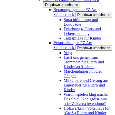
Dropdown umschalten
Beratungsangebote FZ Am
Schabernack
Dropdown umschalten
Sprachförderung und
Logopädie
Erziehungs-, Paar- und
Lebensberatung
Tagespflege für Kinder
Veranstaltungen FZ Am
Schabernack
Dropdown umschalten
Yoga
Lasst uns gemeinsam
Trommeln für Eltern und
Kinder ab 5 Jahren
Märchendinner mit drei
Gängen
Mit Gitarre und Gesang am
Lagerfeuer für Eltern und
Kinder
Warum spielen klug macht.
Das Spiel, Königsdisziplin
oder Zeitverschwendung?
Holzwerken - Vogelhaus für
(Groß-) Eltern und Kinder