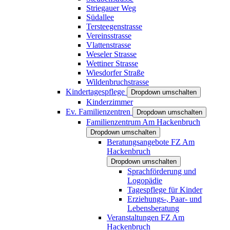
Striegauer Weg
Südallee
Tersteegenstrasse
Vereinsstrasse
Vlattenstrasse
Weseler Strasse
Wettiner Strasse
Wiesdorfer Straße
Wildenbruchstrasse
Kindertagespflege
Dropdown umschalten
Kinderzimmer
Ev. Familienzentren
Dropdown umschalten
Familienzentrum Am Hackenbruch
Dropdown umschalten
Beratungsangebote FZ Am
Hackenbruch
Dropdown umschalten
Sprachförderung und
Logopädie
Tagespflege für Kinder
Erziehungs-, Paar- und
Lebensberatung
Veranstaltungen FZ Am
Hackenbruch