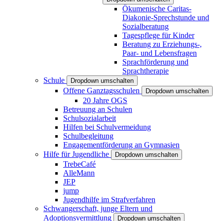
Ökumenische Caritas-
Diakonie-Sprechstunde und
Sozialberatung
Tagespflege für Kinder
Beratung zu Erziehungs-,
Paar- und Lebensfragen
Sprachförderung und
Sprachtherapie
Schule
Dropdown umschalten
Offene Ganztagsschulen
Dropdown umschalten
20 Jahre OGS
Betreuung an Schulen
Schulsozialarbeit
Hilfen bei Schulvermeidung
Schulbegleitung
Engagementförderung an Gymnasien
Hilfe für Jugendliche
Dropdown umschalten
TrebeCafé
AlleMann
JEP
jump
Jugendhilfe im Strafverfahren
Schwangerschaft, junge Eltern und
Adoptionsvermittlung
Dropdown umschalten