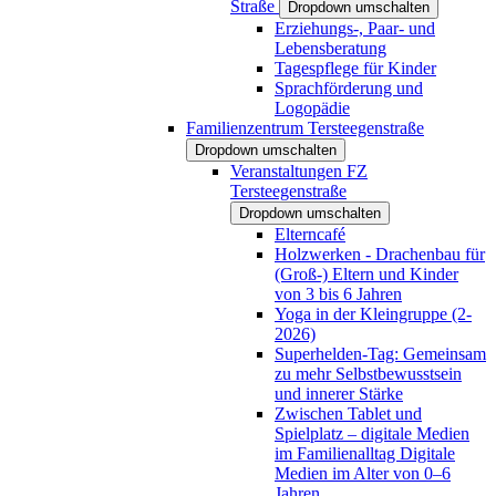
Straße
Dropdown umschalten
Erziehungs-, Paar- und
Lebensberatung
Tagespflege für Kinder
Sprachförderung und
Logopädie
Familienzentrum Tersteegenstraße
Dropdown umschalten
Veranstaltungen FZ
Tersteegenstraße
Dropdown umschalten
Elterncafé
Holzwerken - Drachenbau für
(Groß-) Eltern und Kinder
von 3 bis 6 Jahren
Yoga in der Kleingruppe (2-
2026)
Superhelden-Tag: Gemeinsam
zu mehr Selbstbewusstsein
und innerer Stärke
Zwischen Tablet und
Spielplatz – digitale Medien
im Familienalltag Digitale
Medien im Alter von 0–6
Jahren