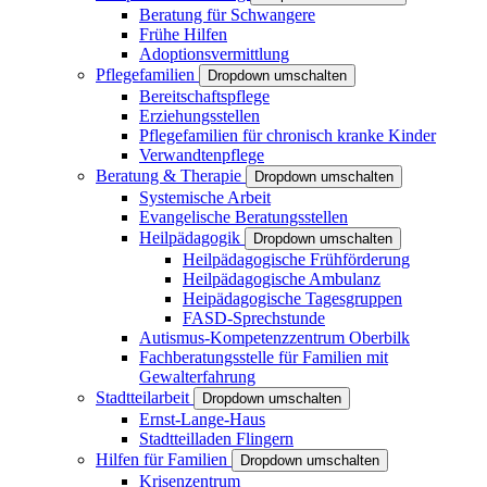
Beratung für Schwangere
Frühe Hilfen
Adoptionsvermittlung
Pflegefamilien
Dropdown umschalten
Bereitschaftspflege
Erziehungsstellen
Pflegefamilien für chronisch kranke Kinder
Verwandtenpflege
Beratung & Therapie
Dropdown umschalten
Systemische Arbeit
Evangelische Beratungsstellen
Heilpädagogik
Dropdown umschalten
Heilpädagogische Frühförderung
Heilpädagogische Ambulanz
Heipädagogische Tagesgruppen
FASD-Sprechstunde
Autismus-Kompetenzzentrum Oberbilk
Fachberatungsstelle für Familien mit
Gewalterfahrung
Stadtteilarbeit
Dropdown umschalten
Ernst-Lange-Haus
Stadtteilladen Flingern
Hilfen für Familien
Dropdown umschalten
Krisenzentrum