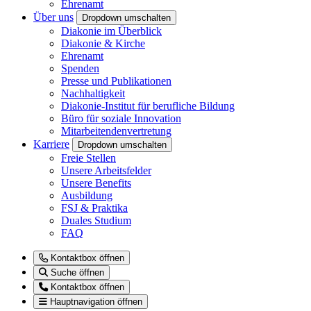
Ehrenamt
Über uns
Dropdown umschalten
Diakonie im Überblick
Diakonie & Kirche
Ehrenamt
Spenden
Presse und Publikationen
Nachhaltigkeit
Diakonie-Institut für berufliche Bildung
Büro für soziale Innovation
Mitarbeitendenvertretung
Karriere
Dropdown umschalten
Freie Stellen
Unsere Arbeitsfelder
Unsere Benefits
Ausbildung
FSJ & Praktika
Duales Studium
FAQ
Kontaktbox öffnen
Suche öffnen
Kontaktbox öffnen
Hauptnavigation öffnen