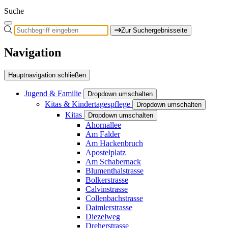
Suche
Zur Suchergebnisseite
Navigation
Hauptnavigation schließen
Jugend & Familie
Dropdown umschalten
Kitas & Kindertagespflege
Dropdown umschalten
Kitas
Dropdown umschalten
Ahornallee
Am Falder
Am Hackenbruch
Apostelplatz
Am Schabernack
Blumenthalstrasse
Bolkerstrasse
Calvinstrasse
Collenbachstrasse
Daimlerstrasse
Diezelweg
Dreherstrasse