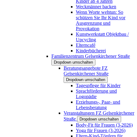
Kinder ab 4 Jahren
Weckmänner backen
Wenn Worte wehtun: So
schützen Sie Ihr Kind vor
Ausgrenzung und
Provokation
Kunstwerkstatt Objektbau /
Upcycling
Elterncafé
Kinderbücherei
Familienzentrum Gelsenkirchener Straße
Dropdown umschalten
Beratungsangebote FZ
Gelsenkirchener Straße
Dropdown umschalten
Tagespflege für Kinder
Sprachförderung und
Logopädie
Erziehungs-, Paar- und
Lebensberatung
Veranstaltungen FZ Gelsenkirchener
Straße
Dropdown umschalten
Body-Fit für Frauen (3-2026)
Yoga für Frauen (3-2026)
Eltern-Kind-Töpfern für