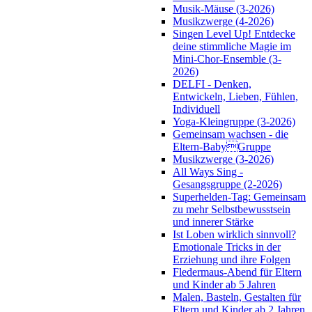
Musik-Mäuse (3-2026)
Musikzwerge (4-2026)
Singen Level Up! Entdecke
deine stimmliche Magie im
Mini-Chor-Ensemble (3-
2026)
DELFI - Denken,
Entwickeln, Lieben, Fühlen,
Individuell
Yoga-Kleingruppe (3-2026)
Gemeinsam wachsen - die
Eltern-BabyGruppe
Musikzwerge (3-2026)
All Ways Sing -
Gesangsgruppe (2-2026)
Superhelden-Tag: Gemeinsam
zu mehr Selbstbewusstsein
und innerer Stärke
Ist Loben wirklich sinnvoll?
Emotionale Tricks in der
Erziehung und ihre Folgen
Fledermaus-Abend für Eltern
und Kinder ab 5 Jahren
Malen, Basteln, Gestalten für
Eltern und Kinder ab 2 Jahren