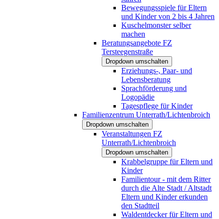
Bewegungsspiele für Eltern
und Kinder von 2 bis 4 Jahren
Kuschelmonster selber
machen
Beratungsangebote FZ
Tersteegenstraße
Dropdown umschalten
Erziehungs-, Paar- und
Lebensberatung
Sprachförderung und
Logopädie
Tagespflege für Kinder
Familienzentrum Unterrath/Lichtenbroich
Dropdown umschalten
Veranstaltungen FZ
Unterrath/Lichtenbroich
Dropdown umschalten
Krabbelgruppe für Eltern und
Kinder
Familientour - mit dem Ritter
durch die Alte Stadt / Altstadt
Eltern und Kinder erkunden
den Stadtteil
Waldentdecker für Eltern und