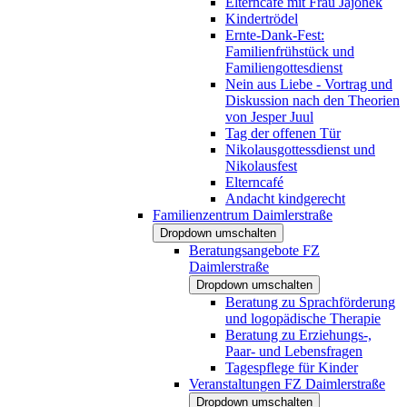
Elterncafé mit Frau Jajonek
Kindertrödel
Ernte-Dank-Fest:
Familienfrühstück und
Familiengottesdienst
Nein aus Liebe - Vortrag und
Diskussion nach den Theorien
von Jesper Juul
Tag der offenen Tür
Nikolausgottessdienst und
Nikolausfest
Elterncafé
Andacht kindgerecht
Familienzentrum Daimlerstraße
Dropdown umschalten
Beratungsangebote FZ
Daimlerstraße
Dropdown umschalten
Beratung zu Sprachförderung
und logopädische Therapie
Beratung zu Erziehungs-,
Paar- und Lebensfragen
Tagespflege für Kinder
Veranstaltungen FZ Daimlerstraße
Dropdown umschalten