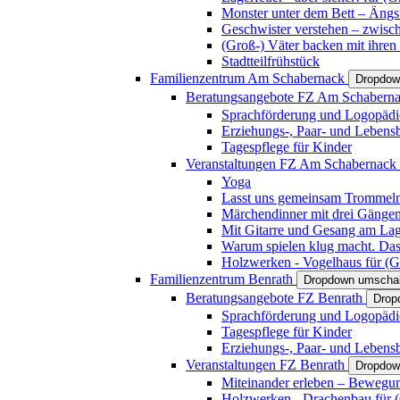
Monster unter dem Bett – Ängst
Geschwister verstehen – zwisc
(Groß-) Väter backen mit ihren
Stadtteilfrühstück
Familienzentrum Am Schabernack
Dropdow
Beratungsangebote FZ Am Schabern
Sprachförderung und Logopädi
Erziehungs-, Paar- und Lebens
Tagespflege für Kinder
Veranstaltungen FZ Am Schabernack
Yoga
Lasst uns gemeinsam Trommeln 
Märchendinner mit drei Gänge
Mit Gitarre und Gesang am Lage
Warum spielen klug macht. Das
Holzwerken - Vogelhaus für (Gr
Familienzentrum Benrath
Dropdown umschal
Beratungsangebote FZ Benrath
Drop
Sprachförderung und Logopädi
Tagespflege für Kinder
Erziehungs-, Paar- und Lebens
Veranstaltungen FZ Benrath
Dropdow
Miteinander erleben – Bewegung
Holzwerken - Drachenbau für (G