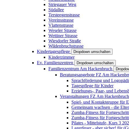
Striegauer Weg
Südallee
Tersteegenstrasse
Vereinsstrasse
Vlattenstrasse
Weseler Strasse
Wettiner Strasse
Wiesdorfer Straße
Wildenbruchstrasse
Kindertagespflege
Dropdown umschalten
Kinderzimmer
Ev. Familienzentren
Dropdown umschalten
Familienzentrum Am Hackenbruch
Dropdo
Beratungsangebote FZ Am Hackenb
Sprachförderung und Logopädi
Tagespflege für Kinder
Erziehungs-, Paar- und Lebens
Veranstaltungen FZ Am Hackenbruc
Spiel- und Kontaktgruppe für E
Gemeinsam wachsen - die Elte
Zumba-Fitness für Fortgeschrit
Zumba-Fitness für Fortgeschrit
Pilates - Mittelstufe, Kurs 3 20
Lagerfeuer - aber sicher! für (