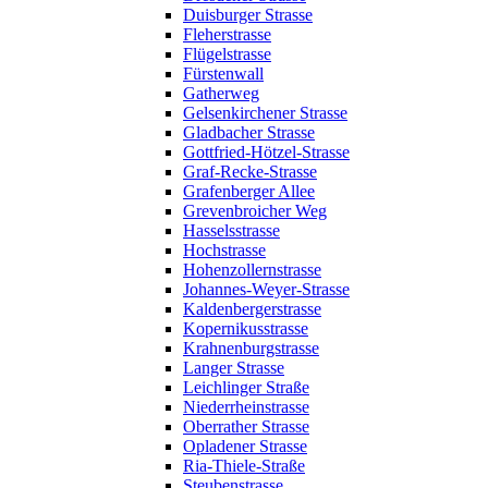
Duisburger Strasse
Fleherstrasse
Flügelstrasse
Fürstenwall
Gatherweg
Gelsenkirchener Strasse
Gladbacher Strasse
Gottfried-Hötzel-Strasse
Graf-Recke-Strasse
Grafenberger Allee
Grevenbroicher Weg
Hasselsstrasse
Hochstrasse
Hohenzollernstrasse
Johannes-Weyer-Strasse
Kaldenbergerstrasse
Kopernikusstrasse
Krahnenburgstrasse
Langer Strasse
Leichlinger Straße
Niederrheinstrasse
Oberrather Strasse
Opladener Strasse
Ria-Thiele-Straße
Steubenstrasse