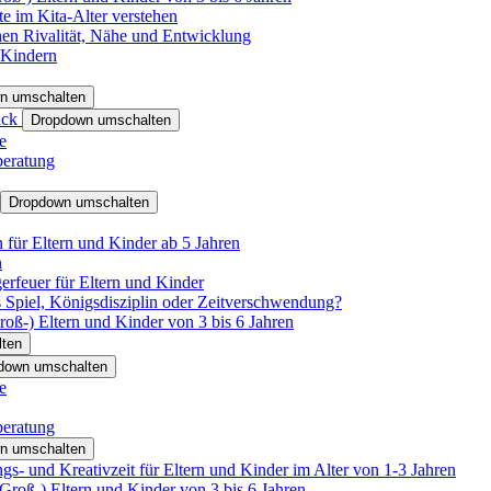
e im Kita-Alter verstehen
hen Rivalität, Nähe und Entwicklung
 Kindern
n umschalten
ack
Dropdown umschalten
e
beratung
Dropdown umschalten
für Eltern und Kinder ab 5 Jahren
n
rfeuer für Eltern und Kinder
 Spiel, Königsdisziplin oder Zeitverschwendung?
oß-) Eltern und Kinder von 3 bis 6 Jahren
ten
down umschalten
e
beratung
n umschalten
s- und Kreativzeit für Eltern und Kinder im Alter von 1-3 Jahren
roß-) Eltern und Kinder von 3 bis 6 Jahren