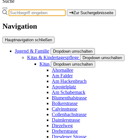
Suche
Zur Suchergebnisseite
Navigation
Hauptnavigation schließen
Jugend & Familie
Dropdown umschalten
Kitas & Kindertagespflege
Dropdown umschalten
Kitas
Dropdown umschalten
Ahornallee
Am Falder
Am Hackenbruch
Apostelplatz
Am Schabernack
Blumenthalstrasse
Bolkerstrasse
Calvinstrasse
Collenbachstrasse
Daimlerstrasse
Diezelweg
Dreherstrasse
Dresdener Strasse