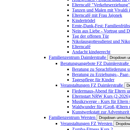
Elterncafé "Verkehrserziehung"
Tanzen und Malen mit Vivaldi in
Elterncafé mit Frau Jajonek
Kindertrödel
Ernte-Dank-Fest: Familienfrühs
Nein aus Liebe - Vortrag und D
Tag der offenen Tür
Nikolausgottessdienst und Niko
Elterncafé
Andacht kindgerecht
Familienzentrum Daimlerstraße
Dropdown u
Beratungsangebote FZ Daimlerstraße
Beratung zu Sprachförderung u
Beratung zu Erziehungs-, Paar
Tagespflege für Kinder
Veranstaltungen FZ Daimlerstraße
D
Fledermaus-Abend für Eltern u
Elternstart NRW Kurs (2-2026)
Musikzwerge - Kurs für Eltern 
Waldwunder für (Groß-)Eltern 
Kunstwerkstatt zur Adventszeit 
Familienzentrum Wersten
Dropdown umscha
Veranstaltungen FZ Wersten
Dropdow
Zumba-Fitness Kurs 2