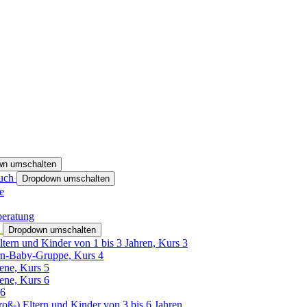
wn umschalten
ruch
Dropdown umschalten
e
beratung
h
Dropdown umschalten
ltern und Kinder von 1 bis 3 Jahren, Kurs 3
rn-Baby-Gruppe, Kurs 4
tene, Kurs 5
tene, Kurs 6
26
Groß-) Eltern und Kinder von 3 bis 6 Jahren