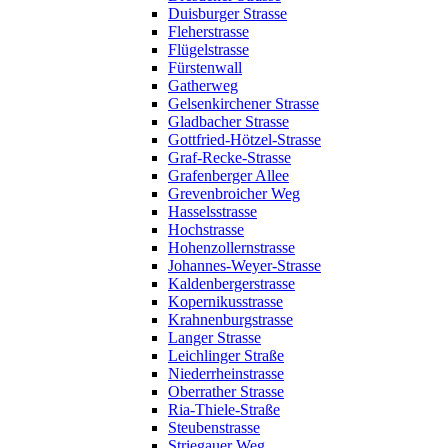
Duisburger Strasse
Fleherstrasse
Flügelstrasse
Fürstenwall
Gatherweg
Gelsenkirchener Strasse
Gladbacher Strasse
Gottfried-Hötzel-Strasse
Graf-Recke-Strasse
Grafenberger Allee
Grevenbroicher Weg
Hasselsstrasse
Hochstrasse
Hohenzollernstrasse
Johannes-Weyer-Strasse
Kaldenbergerstrasse
Kopernikusstrasse
Krahnenburgstrasse
Langer Strasse
Leichlinger Straße
Niederrheinstrasse
Oberrather Strasse
Ria-Thiele-Straße
Steubenstrasse
Striegauer Weg