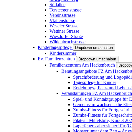
Südallee
Tersteegenstrasse
Vereinsstrasse
Vlattenstrasse
Weseler Strasse
Wettiner Strasse
Wiesdorfer Straße
Wildenbruchstrasse
Kindertagespflege
Dropdown umschalten
Kinderzimmer
Ev. Familienzentren
Dropdown umschalten
Familienzentrum Am Hackenbruch
Dropdo
Beratungsangebote FZ Am Hackenb
Sprachförderung und Logopädi
Tagespflege für Kinder
Erziehungs-, Paar- und Lebens
Veranstaltungen FZ Am Hackenbruc
Spiel- und Kontaktgruppe für E
Gemeinsam wachsen - die Elte
Zumba-Fitness für Fortgeschrit
Zumba-Fitness für Fortgeschrit
Pilates - Mittelstufe, Kurs 3 20
Lagerfeuer - aber sicher! für (
Monster unter dem Bett – Ängst