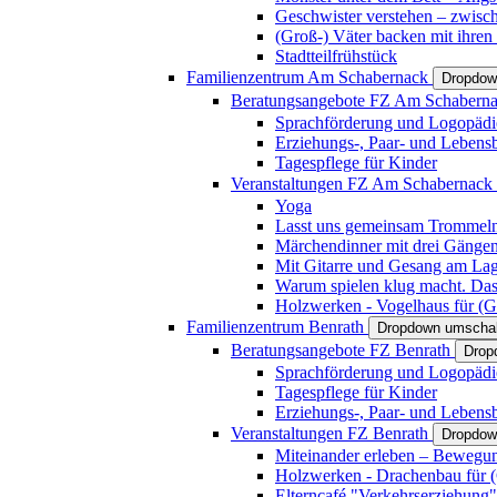
Geschwister verstehen – zwisc
(Groß-) Väter backen mit ihren
Stadtteilfrühstück
Familienzentrum Am Schabernack
Dropdow
Beratungsangebote FZ Am Schabern
Sprachförderung und Logopädi
Erziehungs-, Paar- und Lebens
Tagespflege für Kinder
Veranstaltungen FZ Am Schabernack
Yoga
Lasst uns gemeinsam Trommeln 
Märchendinner mit drei Gänge
Mit Gitarre und Gesang am Lage
Warum spielen klug macht. Das
Holzwerken - Vogelhaus für (Gr
Familienzentrum Benrath
Dropdown umschal
Beratungsangebote FZ Benrath
Drop
Sprachförderung und Logopädi
Tagespflege für Kinder
Erziehungs-, Paar- und Lebens
Veranstaltungen FZ Benrath
Dropdow
Miteinander erleben – Bewegung
Holzwerken - Drachenbau für (G
Elterncafé "Verkehrserziehung"