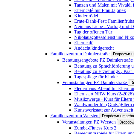
Tanzen und Malen mit Vivaldi in
Elterncafé mit Frau Jajonek
Kindertrödel
Ernte-Dank-Fest: Familienfrühs
Nein aus Liebe - Vortrag und D
Tag der offenen Tür
Nikolausgottessdienst und Niko
Elterncafé
Andacht kindgerecht
Familienzentrum Daimlerstraße
Dropdown u
Beratungsangebote FZ Daimlerstraße
Beratung zu Sprachförderung u
Beratung zu Erziehungs-, Paar
Tagespflege für Kinder
Veranstaltungen FZ Daimlerstraße
D
Fledermaus-Abend für Eltern u
Elternstart NRW Kurs (2-2026)
Musikzwerge - Kurs für Eltern 
Waldwunder für (Groß-)Eltern 
Kunstwerkstatt zur Adventszeit 
Familienzentrum Wersten
Dropdown umscha
Veranstaltungen FZ Wersten
Dropdow
Zumba-Fitness Kurs 2
Bewegungsspiele für Eltern un