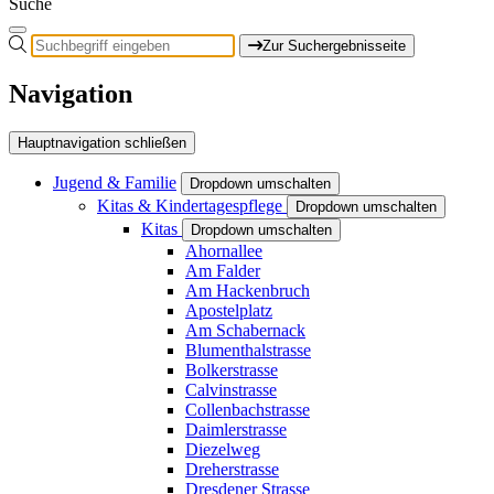
Suche
Zur Suchergebnisseite
Navigation
Hauptnavigation schließen
Jugend & Familie
Dropdown umschalten
Kitas & Kindertagespflege
Dropdown umschalten
Kitas
Dropdown umschalten
Ahornallee
Am Falder
Am Hackenbruch
Apostelplatz
Am Schabernack
Blumenthalstrasse
Bolkerstrasse
Calvinstrasse
Collenbachstrasse
Daimlerstrasse
Diezelweg
Dreherstrasse
Dresdener Strasse