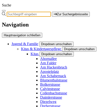
Suche
Zur Suchergebnisseite
Navigation
Hauptnavigation schließen
Jugend & Familie
Dropdown umschalten
Kitas & Kindertagespflege
Dropdown umschalten
Kitas
Dropdown umschalten
Ahornallee
Am Falder
Am Hackenbruch
Apostelplatz
Am Schabernack
Blumenthalstrasse
Bolkerstrasse
Calvinstrasse
Collenbachstrasse
Daimlerstrasse
Diezelweg
Dreherstrasse