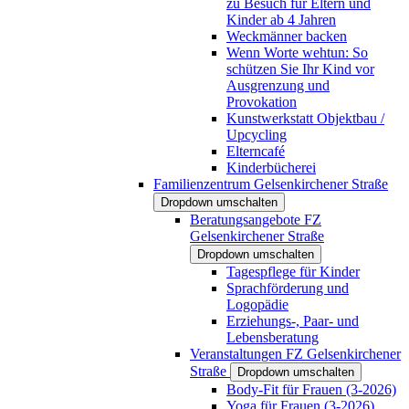
zu Besuch für Eltern und
Kinder ab 4 Jahren
Weckmänner backen
Wenn Worte wehtun: So
schützen Sie Ihr Kind vor
Ausgrenzung und
Provokation
Kunstwerkstatt Objektbau /
Upcycling
Elterncafé
Kinderbücherei
Familienzentrum Gelsenkirchener Straße
Dropdown umschalten
Beratungsangebote FZ
Gelsenkirchener Straße
Dropdown umschalten
Tagespflege für Kinder
Sprachförderung und
Logopädie
Erziehungs-, Paar- und
Lebensberatung
Veranstaltungen FZ Gelsenkirchener
Straße
Dropdown umschalten
Body-Fit für Frauen (3-2026)
Yoga für Frauen (3-2026)