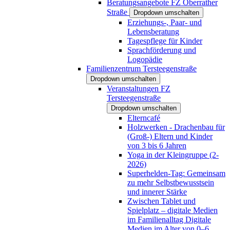
Beratungsangebote FZ Oberrather
Straße
Dropdown umschalten
Erziehungs-, Paar- und
Lebensberatung
Tagespflege für Kinder
Sprachförderung und
Logopädie
Familienzentrum Tersteegenstraße
Dropdown umschalten
Veranstaltungen FZ
Tersteegenstraße
Dropdown umschalten
Elterncafé
Holzwerken - Drachenbau für
(Groß-) Eltern und Kinder
von 3 bis 6 Jahren
Yoga in der Kleingruppe (2-
2026)
Superhelden-Tag: Gemeinsam
zu mehr Selbstbewusstsein
und innerer Stärke
Zwischen Tablet und
Spielplatz – digitale Medien
im Familienalltag Digitale
Medien im Alter von 0–6