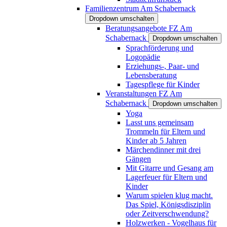
Familienzentrum Am Schabernack
Dropdown umschalten
Beratungsangebote FZ Am
Schabernack
Dropdown umschalten
Sprachförderung und
Logopädie
Erziehungs-, Paar- und
Lebensberatung
Tagespflege für Kinder
Veranstaltungen FZ Am
Schabernack
Dropdown umschalten
Yoga
Lasst uns gemeinsam
Trommeln für Eltern und
Kinder ab 5 Jahren
Märchendinner mit drei
Gängen
Mit Gitarre und Gesang am
Lagerfeuer für Eltern und
Kinder
Warum spielen klug macht.
Das Spiel, Königsdisziplin
oder Zeitverschwendung?
Holzwerken - Vogelhaus für