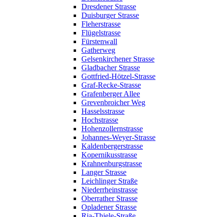
Dresdener Strasse
Duisburger Strasse
Fleherstrasse
Flügelstrasse
Fürstenwall
Gatherweg
Gelsenkirchener Strasse
Gladbacher Strasse
Gottfried-Hötzel-Strasse
Graf-Recke-Strasse
Grafenberger Allee
Grevenbroicher Weg
Hasselsstrasse
Hochstrasse
Hohenzollernstrasse
Johannes-Weyer-Strasse
Kaldenbergerstrasse
Kopernikusstrasse
Krahnenburgstrasse
Langer Strasse
Leichlinger Straße
Niederrheinstrasse
Oberrather Strasse
Opladener Strasse
Ria-Thiele-Straße