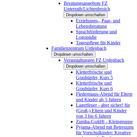
Beratungsangebote FZ
Unterrath/Lichtenbroich
Dropdown umschalten
Erziehungs-, Paar- und
Lebensberatung
Sprachförderung und
Logopädie
Tagespflege für Kinder
Familienzentrum Urdenbach
Dropdown umschalten
Veranstaltungen FZ Urdenbach
Dropdown umschalten
Kletterfrösche und
Grashüpfer, Kurs 5
Kletterfrösche und
Grashüpfer, Kurs 6
Fledermaus-Abend für Eltern
und Kinder ab 5 Jahren
Lagerfeuer - aber sicher! für
(Groß-) Eltern und Kinder
von 3 bis 6 Jahren
Zumba-Gold® - Kleingruppe
Pyjama-Abend mit Betreuung
für Vorschulkinder: Kreative