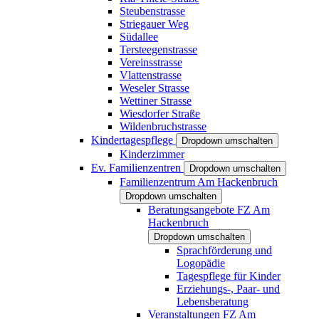
Steubenstrasse
Striegauer Weg
Südallee
Tersteegenstrasse
Vereinsstrasse
Vlattenstrasse
Weseler Strasse
Wettiner Strasse
Wiesdorfer Straße
Wildenbruchstrasse
Kindertagespflege
Dropdown umschalten
Kinderzimmer
Ev. Familienzentren
Dropdown umschalten
Familienzentrum Am Hackenbruch
Dropdown umschalten
Beratungsangebote FZ Am
Hackenbruch
Dropdown umschalten
Sprachförderung und
Logopädie
Tagespflege für Kinder
Erziehungs-, Paar- und
Lebensberatung
Veranstaltungen FZ Am