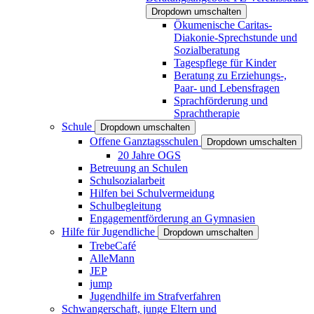
Dropdown umschalten
Ökumenische Caritas-
Diakonie-Sprechstunde und
Sozialberatung
Tagespflege für Kinder
Beratung zu Erziehungs-,
Paar- und Lebensfragen
Sprachförderung und
Sprachtherapie
Schule
Dropdown umschalten
Offene Ganztagsschulen
Dropdown umschalten
20 Jahre OGS
Betreuung an Schulen
Schulsozialarbeit
Hilfen bei Schulvermeidung
Schulbegleitung
Engagementförderung an Gymnasien
Hilfe für Jugendliche
Dropdown umschalten
TrebeCafé
AlleMann
JEP
jump
Jugendhilfe im Strafverfahren
Schwangerschaft, junge Eltern und