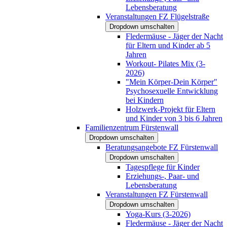
Lebensberatung
Veranstaltungen FZ Flügelstraße
Dropdown umschalten
Fledermäuse - Jäger der Nacht
für Eltern und Kinder ab 5
Jahren
Workout- Pilates Mix (3-
2026)
"Mein Körper-Dein Körper"
Psychosexuelle Entwicklung
bei Kindern
Holzwerk-Projekt für Eltern
und Kinder von 3 bis 6 Jahren
Familienzentrum Fürstenwall
Dropdown umschalten
Beratungsangebote FZ Fürstenwall
Dropdown umschalten
Tagespflege für Kinder
Erziehungs-, Paar- und
Lebensberatung
Veranstaltungen FZ Fürstenwall
Dropdown umschalten
Yoga-Kurs (3-2026)
Fledermäuse - Jäger der Nacht