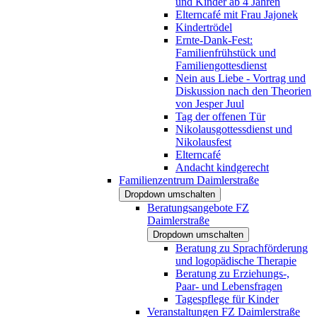
und Kinder ab 4 Jahren
Elterncafé mit Frau Jajonek
Kindertrödel
Ernte-Dank-Fest:
Familienfrühstück und
Familiengottesdienst
Nein aus Liebe - Vortrag und
Diskussion nach den Theorien
von Jesper Juul
Tag der offenen Tür
Nikolausgottessdienst und
Nikolausfest
Elterncafé
Andacht kindgerecht
Familienzentrum Daimlerstraße
Dropdown umschalten
Beratungsangebote FZ
Daimlerstraße
Dropdown umschalten
Beratung zu Sprachförderung
und logopädische Therapie
Beratung zu Erziehungs-,
Paar- und Lebensfragen
Tagespflege für Kinder
Veranstaltungen FZ Daimlerstraße