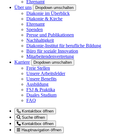
Ehrenamt
Über uns
Dropdown umschalten
Diakonie im Überblick
Diakonie & Kirche
Ehrenamt
Spenden
Presse und Publikationen
Nachhaltigkeit
Diakonie-Institut für berufliche Bildung
Büro für soziale Innovation
Mitarbeitendenvertretung
Karriere
Dropdown umschalten
Freie Stellen
Unsere Arbeitsfelder
Unsere Benefits
Ausbildung
FSJ & Praktika
Duales Studium
FAQ
Kontaktbox öffnen
Suche öffnen
Kontaktbox öffnen
Hauptnavigation öffnen