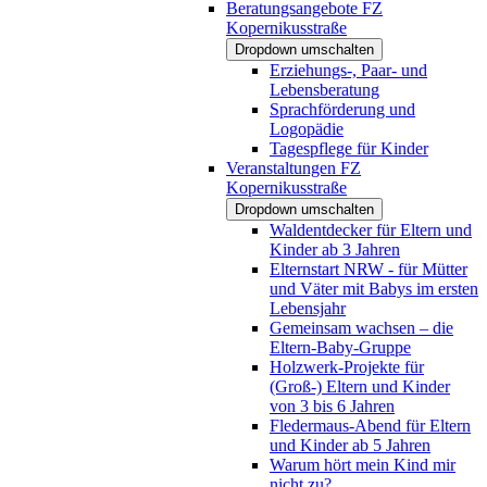
Beratungsangebote FZ
Kopernikusstraße
Dropdown umschalten
Erziehungs-, Paar- und
Lebensberatung
Sprachförderung und
Logopädie
Tagespflege für Kinder
Veranstaltungen FZ
Kopernikusstraße
Dropdown umschalten
Waldentdecker für Eltern und
Kinder ab 3 Jahren
Elternstart NRW - für Mütter
und Väter mit Babys im ersten
Lebensjahr
Gemeinsam wachsen – die
Eltern-Baby-Gruppe
Holzwerk-Projekte für
(Groß-) Eltern und Kinder
von 3 bis 6 Jahren
Fledermaus-Abend für Eltern
und Kinder ab 5 Jahren
Warum hört mein Kind mir
nicht zu?