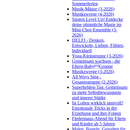
Sommerferien
Musik-Mäuse (3-2026)
Musikzwerge (4-2026)
Singen Level Up! Entdecke
deine stimmliche Magie im
Mini-Chor-Ensemble (3-
2026)
DELFI - Denken,
Entwickeln, Lieben, Fühlen,
Individuell
Yoga-Kleingruppe (3-2026)
Gemeinsam wachsen - die
Eltern-BabyGruppe
Musikzwerge (3-2026)
All Ways Sing -
Gesangsgruppe (2-2026)
Superhelden-Tag: Gemeinsam
zu mehr Selbstbewusstsein
und innerer Stärke
Ist Loben wirklich sinnvoll?
Emotionale Tricks in der
Erziehung und ihre Folgen
Fledermaus-Abend für Eltern
und Kinder ab 5 Jahren
Malen, Basteln, Gestalten für