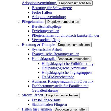
Adoptionsvermittlung
Dropdown umschalten
Beratung für Schwangere
Frühe Hilfen
Adoptionsvermittlung
Pflegefamilien
Dropdown umschalten
Bereitschaftspflege
Erziehungsstellen
Pflegefamilien für chronisch kranke Kinder
Verwandtenpflege
Beratung & Therapie
Dropdown umschalten
Systemische Arbeit
Evangelische Beratungsstellen
Heilpädagogik
Dropdown umschalten
Heilpädagogische Frühförderung
Heilpädagogische Ambulanz
Heipädagogische Tagesgruppen
FASD-Sprechstunde
Autismus-Kompetenzzentrum Oberbilk
Fachberatungsstelle für Familien mit
Gewalterfahrung
Stadtteilarbeit
Dropdown umschalten
Ernst-Lange-Haus
Stadtteilladen Flingern
Hilfen für Familien
Dropdown umschalten