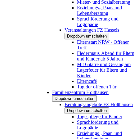
Mieter- und Sozialberatung
Erziehungs-, Paar- und
Lebensberatung
Sprachförderung und
Logopädie
Veranstaltungen FZ Hassels
Dropdown umschalten
Elternstart NRW - Offener
Treff
Fledermaus-Abend für Eltern
und Kinder ab 5 Jahren
Mit Gitarre und Gesang am
Lagerfeuer für Eltern und
Kinder
Elterncafé
Tag der offenen Tür
Familienzentrum Holthausen
Dropdown umschalten
Beratungsangebote FZ Holthausen
Dropdown umschalten
Tagespflege für Kinder
Sprachförderung und
Logopädie
Erziehungs-, Paar- und
Lebensberatung