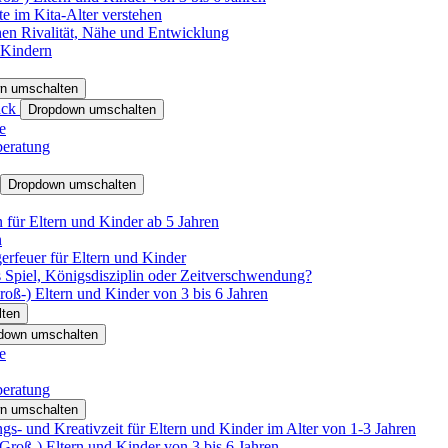
e im Kita-Alter verstehen
hen Rivalität, Nähe und Entwicklung
 Kindern
n umschalten
ack
Dropdown umschalten
e
beratung
Dropdown umschalten
für Eltern und Kinder ab 5 Jahren
n
rfeuer für Eltern und Kinder
 Spiel, Königsdisziplin oder Zeitverschwendung?
oß-) Eltern und Kinder von 3 bis 6 Jahren
ten
down umschalten
e
beratung
n umschalten
s- und Kreativzeit für Eltern und Kinder im Alter von 1-3 Jahren
roß-) Eltern und Kinder von 3 bis 6 Jahren