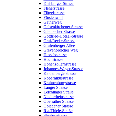
Duisburger Strasse
Fleherstrasse
Flügelstrasse
Fürstenwall
Gatherweg
Gelsenkirchener Strasse
Gladbacher Strasse
Gottfried-Hötzel-Strasse
Graf-Recke-Strasse
Grafenberger Allee
Grevenbroicher Weg
Hasselsstrasse
Hochstrasse
Hohenzollernstrasse
Johannes-Weyer-Strasse
Kaldenbergerstrasse
Kopernikusstrasse
Krahnenburgstrasse
Langer Strasse
Leichlinger Straße
Niederrheinstrasse
Oberrather Strasse
Opladener Strasse
Ria-Thiele-Straße
Steubenstrasse