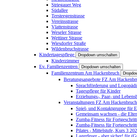
Striegauer Weg
Südallee
Tersteegenstrasse
Vereinsstrasse
Vlattenstrasse
Weseler Strasse
Wettiner Strasse
Wiesdorfer Straße
Wildenbruchstrasse
Kindertagespflege
Dropdown umschalten
Kinderzimmer
Ev. Familienzentren
Dropdown umschalten
Familienzentrum Am Hackenbruch
Dropdo
Beratungsangebote FZ Am Hackenb
Sprachförderung und Logopädi
Tagespflege für Kinder
Erziehungs-, Paar- und Lebens
Veranstaltungen FZ Am Hackenbruc
Spiel- und Kontaktgruppe für E
Gemeinsam wachsen - die Elte
Zumba-Fitness für Fortgeschrit
Zumba-Fitness für Fortgeschrit
Pilates - Mittelstufe, Kurs 3 20
Lagerfeuer - aber sicher! für (