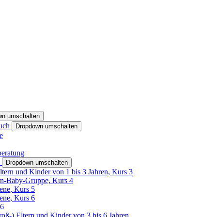
wn umschalten
ruch
Dropdown umschalten
e
beratung
h
Dropdown umschalten
ltern und Kinder von 1 bis 3 Jahren, Kurs 3
rn-Baby-Gruppe, Kurs 4
tene, Kurs 5
tene, Kurs 6
26
Groß-) Eltern und Kinder von 3 bis 6 Jahren