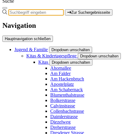
Suche
Zur Suchergebnisseite
Navigation
Hauptnavigation schließen
Jugend & Familie
Dropdown umschalten
Kitas & Kindertagespflege
Dropdown umschalten
Kitas
Dropdown umschalten
Ahornallee
Am Falder
Am Hackenbruch
Apostelplatz
Am Schabernack
Blumenthalstrasse
Bolkerstrasse
Calvinstrasse
Collenbachstrasse
Daimlerstrasse
Diezelweg
Dreherstrasse
Dresdener Strasse