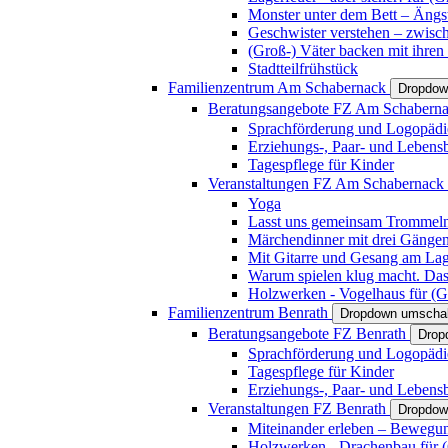
Monster unter dem Bett – Ängst
Geschwister verstehen – zwisc
(Groß-) Väter backen mit ihren
Stadtteilfrühstück
Familienzentrum Am Schabernack
Dropdow
Beratungsangebote FZ Am Schabern
Sprachförderung und Logopädi
Erziehungs-, Paar- und Lebens
Tagespflege für Kinder
Veranstaltungen FZ Am Schabernack
Yoga
Lasst uns gemeinsam Trommeln 
Märchendinner mit drei Gänge
Mit Gitarre und Gesang am Lage
Warum spielen klug macht. Das
Holzwerken - Vogelhaus für (Gr
Familienzentrum Benrath
Dropdown umschal
Beratungsangebote FZ Benrath
Drop
Sprachförderung und Logopädi
Tagespflege für Kinder
Erziehungs-, Paar- und Lebens
Veranstaltungen FZ Benrath
Dropdow
Miteinander erleben – Bewegung
Holzwerken - Drachenbau für (G