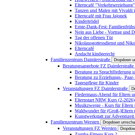
Elterncafé "Verkehrserziehung"
Tanzen und Malen mit Vivaldi in
Elterncafé mit Frau Jajonek
Kindertrödel
Ernte-Dank-Fest: Familienfrühs
Nein aus Liebe - Vortrag und D
Tag der offenen Tür
Nikolausgottessdienst und Niko
Elterncafé
Andacht kindgerecht
Familienzentrum Daimlerstraße
Dropdown u
Beratungsangebote FZ Daimlerstraße
Beratung zu Sprachförderung u
Beratung zu Erziehungs-, Paar
Tagespflege für Kinder
Veranstaltungen FZ Daimlerstraße
D
Fledermaus-Abend für Eltern u
Elternstart NRW Kurs (2-2026)
Musikzwerge - Kurs für Eltern 
Waldwunder für (Groß-)Eltern 
Kunstwerkstatt zur Adventszeit 
Familienzentrum Wersten
Dropdown umscha
Veranstaltungen FZ Wersten
Dropdow
Zumba-Fitness Kurs 2