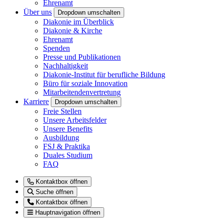
Ehrenamt
Über uns
Dropdown umschalten
Diakonie im Überblick
Diakonie & Kirche
Ehrenamt
Spenden
Presse und Publikationen
Nachhaltigkeit
Diakonie-Institut für berufliche Bildung
Büro für soziale Innovation
Mitarbeitendenvertretung
Karriere
Dropdown umschalten
Freie Stellen
Unsere Arbeitsfelder
Unsere Benefits
Ausbildung
FSJ & Praktika
Duales Studium
FAQ
Kontaktbox öffnen
Suche öffnen
Kontaktbox öffnen
Hauptnavigation öffnen