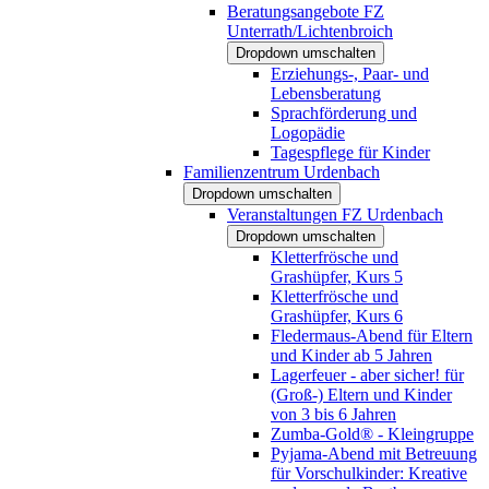
Beratungsangebote FZ
Unterrath/Lichtenbroich
Dropdown umschalten
Erziehungs-, Paar- und
Lebensberatung
Sprachförderung und
Logopädie
Tagespflege für Kinder
Familienzentrum Urdenbach
Dropdown umschalten
Veranstaltungen FZ Urdenbach
Dropdown umschalten
Kletterfrösche und
Grashüpfer, Kurs 5
Kletterfrösche und
Grashüpfer, Kurs 6
Fledermaus-Abend für Eltern
und Kinder ab 5 Jahren
Lagerfeuer - aber sicher! für
(Groß-) Eltern und Kinder
von 3 bis 6 Jahren
Zumba-Gold® - Kleingruppe
Pyjama-Abend mit Betreuung
für Vorschulkinder: Kreative