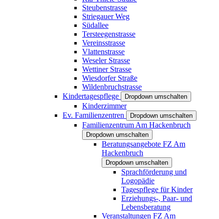
Steubenstrasse
Striegauer Weg
Südallee
Tersteegenstrasse
Vereinsstrasse
Vlattenstrasse
Weseler Strasse
Wettiner Strasse
Wiesdorfer Straße
Wildenbruchstrasse
Kindertagespflege
Dropdown umschalten
Kinderzimmer
Ev. Familienzentren
Dropdown umschalten
Familienzentrum Am Hackenbruch
Dropdown umschalten
Beratungsangebote FZ Am
Hackenbruch
Dropdown umschalten
Sprachförderung und
Logopädie
Tagespflege für Kinder
Erziehungs-, Paar- und
Lebensberatung
Veranstaltungen FZ Am