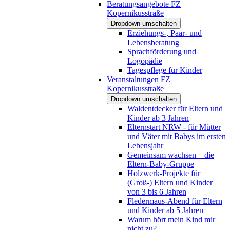
Beratungsangebote FZ
Kopernikusstraße
Dropdown umschalten
Erziehungs-, Paar- und
Lebensberatung
Sprachförderung und
Logopädie
Tagespflege für Kinder
Veranstaltungen FZ
Kopernikusstraße
Dropdown umschalten
Waldentdecker für Eltern und
Kinder ab 3 Jahren
Elternstart NRW - für Mütter
und Väter mit Babys im ersten
Lebensjahr
Gemeinsam wachsen – die
Eltern-Baby-Gruppe
Holzwerk-Projekte für
(Groß-) Eltern und Kinder
von 3 bis 6 Jahren
Fledermaus-Abend für Eltern
und Kinder ab 5 Jahren
Warum hört mein Kind mir
nicht zu?