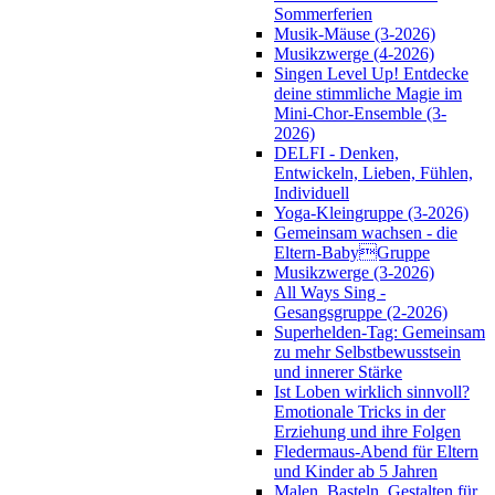
Sommerferien
Musik-Mäuse (3-2026)
Musikzwerge (4-2026)
Singen Level Up! Entdecke
deine stimmliche Magie im
Mini-Chor-Ensemble (3-
2026)
DELFI - Denken,
Entwickeln, Lieben, Fühlen,
Individuell
Yoga-Kleingruppe (3-2026)
Gemeinsam wachsen - die
Eltern-BabyGruppe
Musikzwerge (3-2026)
All Ways Sing -
Gesangsgruppe (2-2026)
Superhelden-Tag: Gemeinsam
zu mehr Selbstbewusstsein
und innerer Stärke
Ist Loben wirklich sinnvoll?
Emotionale Tricks in der
Erziehung und ihre Folgen
Fledermaus-Abend für Eltern
und Kinder ab 5 Jahren
Malen, Basteln, Gestalten für