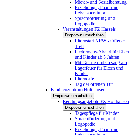
Mieter- und Sozialberatung
Erziehungs-, Paar- und
Lebensberatung
Sprachförderung und
Logopädie
Veranstaltungen FZ Hassels
Dropdown umschalten
Elternstart NRW - Offener
Treff
Fledermaus-Abend für Eltern
und Kinder ab 5 Jahren
Mit Gitarre und Gesang am
Lagerfeuer für Eltern und
Kinder
Elterncafé
Tag der offenen Tür
Familienzentrum Holthausen
Dropdown umschalten
Beratungsangebote FZ Holthausen
Dropdown umschalten
Tagespflege für Kinder
Sprachförderung und
Logopädie
Erziehungs-, Paar- und
Lebensberatung