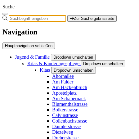
Suche
Zur Suchergebnisseite
Navigation
Hauptnavigation schließen
Jugend & Familie
Dropdown umschalten
Kitas & Kindertagespflege
Dropdown umschalten
Kitas
Dropdown umschalten
Ahornallee
Am Falder
Am Hackenbruch
Apostelplatz
Am Schabernack
Blumenthalstrasse
Bolkerstrasse
Calvinstrasse
Collenbachstrasse
Daimlerstrasse
Diezelweg
Dreherstrasse