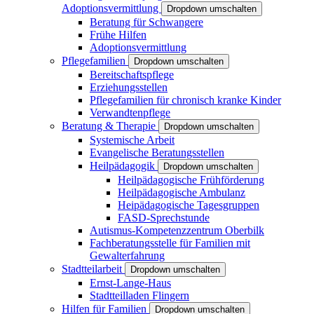
Adoptionsvermittlung
Dropdown umschalten
Beratung für Schwangere
Frühe Hilfen
Adoptionsvermittlung
Pflegefamilien
Dropdown umschalten
Bereitschaftspflege
Erziehungsstellen
Pflegefamilien für chronisch kranke Kinder
Verwandtenpflege
Beratung & Therapie
Dropdown umschalten
Systemische Arbeit
Evangelische Beratungsstellen
Heilpädagogik
Dropdown umschalten
Heilpädagogische Frühförderung
Heilpädagogische Ambulanz
Heipädagogische Tagesgruppen
FASD-Sprechstunde
Autismus-Kompetenzzentrum Oberbilk
Fachberatungsstelle für Familien mit
Gewalterfahrung
Stadtteilarbeit
Dropdown umschalten
Ernst-Lange-Haus
Stadtteilladen Flingern
Hilfen für Familien
Dropdown umschalten