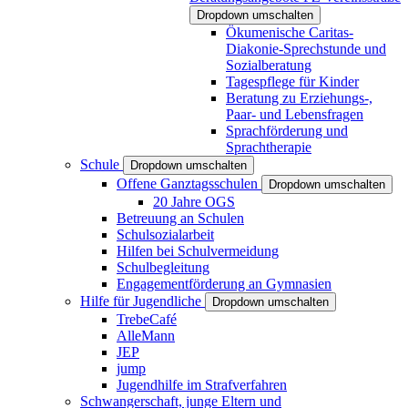
Dropdown umschalten
Ökumenische Caritas-
Diakonie-Sprechstunde und
Sozialberatung
Tagespflege für Kinder
Beratung zu Erziehungs-,
Paar- und Lebensfragen
Sprachförderung und
Sprachtherapie
Schule
Dropdown umschalten
Offene Ganztagsschulen
Dropdown umschalten
20 Jahre OGS
Betreuung an Schulen
Schulsozialarbeit
Hilfen bei Schulvermeidung
Schulbegleitung
Engagementförderung an Gymnasien
Hilfe für Jugendliche
Dropdown umschalten
TrebeCafé
AlleMann
JEP
jump
Jugendhilfe im Strafverfahren
Schwangerschaft, junge Eltern und