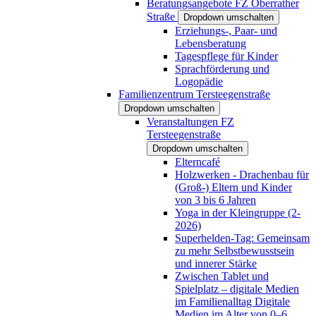
Beratungsangebote FZ Oberrather
Straße
Dropdown umschalten
Erziehungs-, Paar- und
Lebensberatung
Tagespflege für Kinder
Sprachförderung und
Logopädie
Familienzentrum Tersteegenstraße
Dropdown umschalten
Veranstaltungen FZ
Tersteegenstraße
Dropdown umschalten
Elterncafé
Holzwerken - Drachenbau für
(Groß-) Eltern und Kinder
von 3 bis 6 Jahren
Yoga in der Kleingruppe (2-
2026)
Superhelden-Tag: Gemeinsam
zu mehr Selbstbewusstsein
und innerer Stärke
Zwischen Tablet und
Spielplatz – digitale Medien
im Familienalltag Digitale
Medien im Alter von 0–6