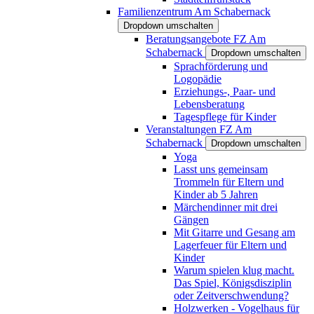
Familienzentrum Am Schabernack
Dropdown umschalten
Beratungsangebote FZ Am
Schabernack
Dropdown umschalten
Sprachförderung und
Logopädie
Erziehungs-, Paar- und
Lebensberatung
Tagespflege für Kinder
Veranstaltungen FZ Am
Schabernack
Dropdown umschalten
Yoga
Lasst uns gemeinsam
Trommeln für Eltern und
Kinder ab 5 Jahren
Märchendinner mit drei
Gängen
Mit Gitarre und Gesang am
Lagerfeuer für Eltern und
Kinder
Warum spielen klug macht.
Das Spiel, Königsdisziplin
oder Zeitverschwendung?
Holzwerken - Vogelhaus für