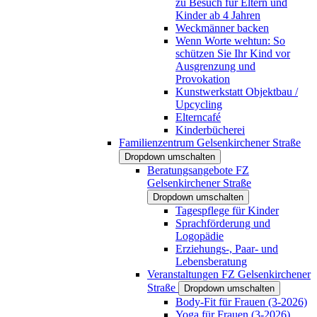
zu Besuch für Eltern und
Kinder ab 4 Jahren
Weckmänner backen
Wenn Worte wehtun: So
schützen Sie Ihr Kind vor
Ausgrenzung und
Provokation
Kunstwerkstatt Objektbau /
Upcycling
Elterncafé
Kinderbücherei
Familienzentrum Gelsenkirchener Straße
Dropdown umschalten
Beratungsangebote FZ
Gelsenkirchener Straße
Dropdown umschalten
Tagespflege für Kinder
Sprachförderung und
Logopädie
Erziehungs-, Paar- und
Lebensberatung
Veranstaltungen FZ Gelsenkirchener
Straße
Dropdown umschalten
Body-Fit für Frauen (3-2026)
Yoga für Frauen (3-2026)