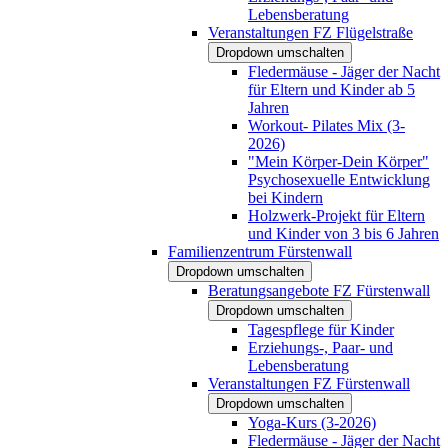
Lebensberatung
Veranstaltungen FZ Flügelstraße
Dropdown umschalten
Fledermäuse - Jäger der Nacht
für Eltern und Kinder ab 5
Jahren
Workout- Pilates Mix (3-
2026)
"Mein Körper-Dein Körper"
Psychosexuelle Entwicklung
bei Kindern
Holzwerk-Projekt für Eltern
und Kinder von 3 bis 6 Jahren
Familienzentrum Fürstenwall
Dropdown umschalten
Beratungsangebote FZ Fürstenwall
Dropdown umschalten
Tagespflege für Kinder
Erziehungs-, Paar- und
Lebensberatung
Veranstaltungen FZ Fürstenwall
Dropdown umschalten
Yoga-Kurs (3-2026)
Fledermäuse - Jäger der Nacht