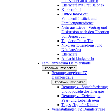
und Kinder ab 4 Jahren
Elterncafé mit Frau Jajonek
Kindertrödel
Ernte-Dank-Fest:
Familienfrühstück und
Familiengottesdienst
Nein aus Liebe - Vortrag und
Diskussion nach den Theorien
von Jesper Juul
Tag der offenen Tür
Nikolausgottessdienst und
Nikolausfest
Elterncafé
Andacht kindgerecht
Familienzentrum Daimlerstraße
Dropdown umschalten
Beratungsangebote FZ
Daimlerstraße
Dropdown umschalten
Beratung zu Sprachförderung
und logopädische Therapie
Beratung zu Erziehungs-,
Paar- und Lebensfragen
Tagespflege für Kinder
Veranstaltungen FZ Daimlerstraße