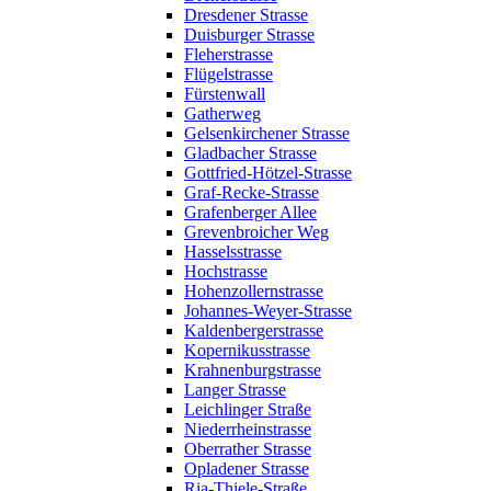
Dresdener Strasse
Duisburger Strasse
Fleherstrasse
Flügelstrasse
Fürstenwall
Gatherweg
Gelsenkirchener Strasse
Gladbacher Strasse
Gottfried-Hötzel-Strasse
Graf-Recke-Strasse
Grafenberger Allee
Grevenbroicher Weg
Hasselsstrasse
Hochstrasse
Hohenzollernstrasse
Johannes-Weyer-Strasse
Kaldenbergerstrasse
Kopernikusstrasse
Krahnenburgstrasse
Langer Strasse
Leichlinger Straße
Niederrheinstrasse
Oberrather Strasse
Opladener Strasse
Ria-Thiele-Straße