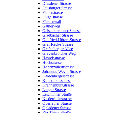
Dresdener Strasse
Duisburger Strasse
Fleherstrasse
Flügelstrasse
Fürstenwall
Gatherweg
Gelsenkirchener Strasse
Gladbacher Strasse
Gottfried-Hötzel-Strasse
Graf-Recke-Strasse
Grafenberger Allee
Grevenbroicher Weg
Hasselsstrasse
Hochstrasse
Hohenzollernstrasse
Johannes-Weyer-Strasse
Kaldenbergerstrasse
Kopernikusstrasse
Krahnenburgstrasse
Langer Strasse
Leichlinger Straße
Niederrheinstrasse
Oberrather Strasse
Opladener Strasse
Ria-Thiele-Straße