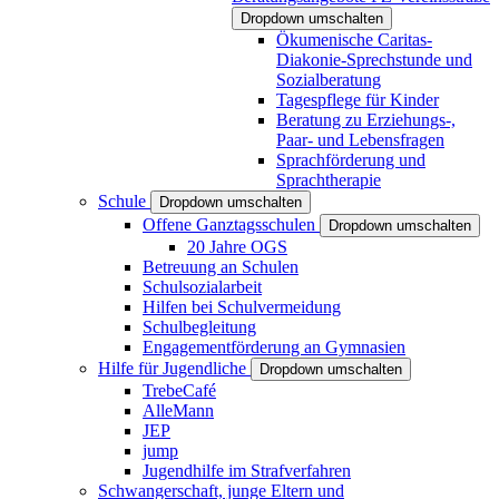
Dropdown umschalten
Ökumenische Caritas-
Diakonie-Sprechstunde und
Sozialberatung
Tagespflege für Kinder
Beratung zu Erziehungs-,
Paar- und Lebensfragen
Sprachförderung und
Sprachtherapie
Schule
Dropdown umschalten
Offene Ganztagsschulen
Dropdown umschalten
20 Jahre OGS
Betreuung an Schulen
Schulsozialarbeit
Hilfen bei Schulvermeidung
Schulbegleitung
Engagementförderung an Gymnasien
Hilfe für Jugendliche
Dropdown umschalten
TrebeCafé
AlleMann
JEP
jump
Jugendhilfe im Strafverfahren
Schwangerschaft, junge Eltern und