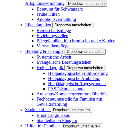
Adoptionsvermittlung
Dropdown umschalten
Beratung für Schwangere
Frühe Hilfen
Adoptionsvermittlung
Pflegefamilien
Dropdown umschalten
Bereitschaftspflege
Erziehungsstellen
Pflegefamilien für chronisch kranke Kinder
Verwandtenpflege
Beratung & Therapie
Dropdown umschalten
Systemische Arbeit
Evangelische Beratungsstellen
Heilpädagogik
Dropdown umschalten
Heilpädagogische Frühförderung
Heilpädagogische Ambulanz
Heipädagogische Tagesgruppen
FASD-Sprechstunde
Autismus-Kompetenzzentrum Oberbilk
Fachberatungsstelle für Familien mit
Gewalterfahrung
Stadtteilarbeit
Dropdown umschalten
Ernst-Lange-Haus
Stadtteilladen Flingern
Hilfen für Familien
Dropdown umschalten