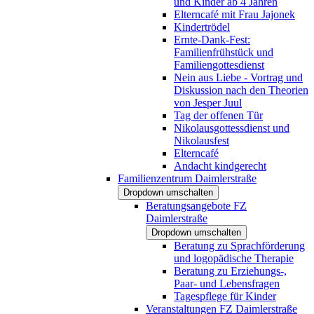
und Kinder ab 4 Jahren
Elterncafé mit Frau Jajonek
Kindertrödel
Ernte-Dank-Fest:
Familienfrühstück und
Familiengottesdienst
Nein aus Liebe - Vortrag und
Diskussion nach den Theorien
von Jesper Juul
Tag der offenen Tür
Nikolausgottessdienst und
Nikolausfest
Elterncafé
Andacht kindgerecht
Familienzentrum Daimlerstraße
Dropdown umschalten
Beratungsangebote FZ
Daimlerstraße
Dropdown umschalten
Beratung zu Sprachförderung
und logopädische Therapie
Beratung zu Erziehungs-,
Paar- und Lebensfragen
Tagespflege für Kinder
Veranstaltungen FZ Daimlerstraße