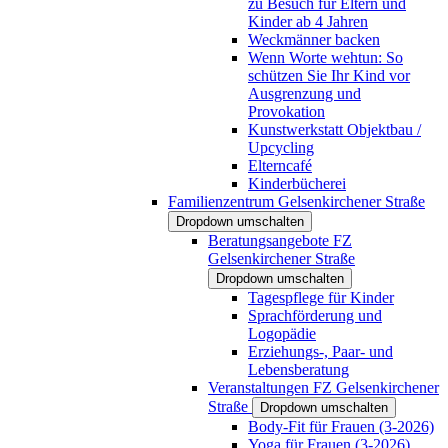
zu Besuch für Eltern und
Kinder ab 4 Jahren
Weckmänner backen
Wenn Worte wehtun: So
schützen Sie Ihr Kind vor
Ausgrenzung und
Provokation
Kunstwerkstatt Objektbau /
Upcycling
Elterncafé
Kinderbücherei
Familienzentrum Gelsenkirchener Straße
Dropdown umschalten
Beratungsangebote FZ
Gelsenkirchener Straße
Dropdown umschalten
Tagespflege für Kinder
Sprachförderung und
Logopädie
Erziehungs-, Paar- und
Lebensberatung
Veranstaltungen FZ Gelsenkirchener
Straße
Dropdown umschalten
Body-Fit für Frauen (3-2026)
Yoga für Frauen (3-2026)