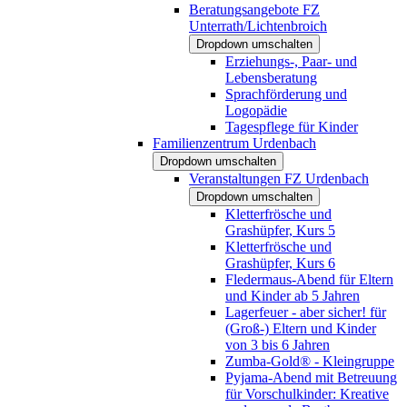
Beratungsangebote FZ
Unterrath/Lichtenbroich
Dropdown umschalten
Erziehungs-, Paar- und
Lebensberatung
Sprachförderung und
Logopädie
Tagespflege für Kinder
Familienzentrum Urdenbach
Dropdown umschalten
Veranstaltungen FZ Urdenbach
Dropdown umschalten
Kletterfrösche und
Grashüpfer, Kurs 5
Kletterfrösche und
Grashüpfer, Kurs 6
Fledermaus-Abend für Eltern
und Kinder ab 5 Jahren
Lagerfeuer - aber sicher! für
(Groß-) Eltern und Kinder
von 3 bis 6 Jahren
Zumba-Gold® - Kleingruppe
Pyjama-Abend mit Betreuung
für Vorschulkinder: Kreative