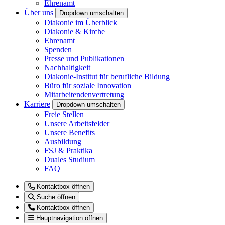
Ehrenamt
Über uns
Dropdown umschalten
Diakonie im Überblick
Diakonie & Kirche
Ehrenamt
Spenden
Presse und Publikationen
Nachhaltigkeit
Diakonie-Institut für berufliche Bildung
Büro für soziale Innovation
Mitarbeitendenvertretung
Karriere
Dropdown umschalten
Freie Stellen
Unsere Arbeitsfelder
Unsere Benefits
Ausbildung
FSJ & Praktika
Duales Studium
FAQ
Kontaktbox öffnen
Suche öffnen
Kontaktbox öffnen
Hauptnavigation öffnen