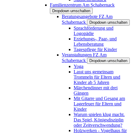
Familienzentrum Am Schabernack
Dropdown umschalten
Beratungsangebote FZ Am
Schabernack
Dropdown umschalten
Sprachförderung und
Logopädie
Erziehungs-, Paar- und
Lebensberatung
Tagespflege für Kinder
Veranstaltungen FZ Am
Schabernack
Dropdown umschalten
Yoga
Lasst uns gemeinsam
Trommeln für Eltern und
Kinder ab 5 Jahren
Märchendinner mit drei
Gängen
Mit Gitarre und Gesang am
Lagerfeuer für Eltern und
Kinder
Warum spielen klug macht.
Das Spiel, Königsdisziplin
oder Zeitverschwendung?
Holzwerken - Vogelhaus für