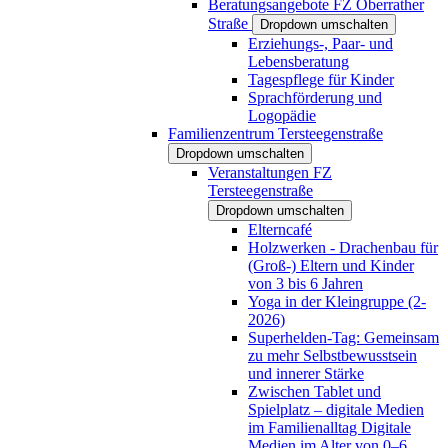
Beratungsangebote FZ Oberrather
Straße
Dropdown umschalten
Erziehungs-, Paar- und
Lebensberatung
Tagespflege für Kinder
Sprachförderung und
Logopädie
Familienzentrum Tersteegenstraße
Dropdown umschalten
Veranstaltungen FZ
Tersteegenstraße
Dropdown umschalten
Elterncafé
Holzwerken - Drachenbau für
(Groß-) Eltern und Kinder
von 3 bis 6 Jahren
Yoga in der Kleingruppe (2-
2026)
Superhelden-Tag: Gemeinsam
zu mehr Selbstbewusstsein
und innerer Stärke
Zwischen Tablet und
Spielplatz – digitale Medien
im Familienalltag Digitale
Medien im Alter von 0–6