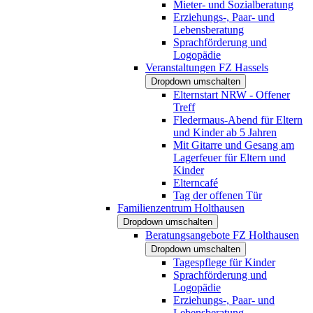
Mieter- und Sozialberatung
Erziehungs-, Paar- und
Lebensberatung
Sprachförderung und
Logopädie
Veranstaltungen FZ Hassels
Dropdown umschalten
Elternstart NRW - Offener
Treff
Fledermaus-Abend für Eltern
und Kinder ab 5 Jahren
Mit Gitarre und Gesang am
Lagerfeuer für Eltern und
Kinder
Elterncafé
Tag der offenen Tür
Familienzentrum Holthausen
Dropdown umschalten
Beratungsangebote FZ Holthausen
Dropdown umschalten
Tagespflege für Kinder
Sprachförderung und
Logopädie
Erziehungs-, Paar- und
Lebensberatung