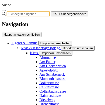
Suche
Zur Suchergebnisseite
Navigation
Hauptnavigation schließen
Jugend & Familie
Dropdown umschalten
Kitas & Kindertagespflege
Dropdown umschalten
Kitas
Dropdown umschalten
Ahornallee
Am Falder
Am Hackenbruch
Apostelplatz
Am Schabernack
Blumenthalstrasse
Bolkerstrasse
Calvinstrasse
Collenbachstrasse
Daimlerstrasse
Diezelweg
Dreherstrasse