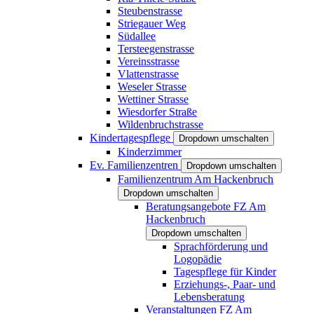
Steubenstrasse
Striegauer Weg
Südallee
Tersteegenstrasse
Vereinsstrasse
Vlattenstrasse
Weseler Strasse
Wettiner Strasse
Wiesdorfer Straße
Wildenbruchstrasse
Kindertagespflege
Dropdown umschalten
Kinderzimmer
Ev. Familienzentren
Dropdown umschalten
Familienzentrum Am Hackenbruch
Dropdown umschalten
Beratungsangebote FZ Am
Hackenbruch
Dropdown umschalten
Sprachförderung und
Logopädie
Tagespflege für Kinder
Erziehungs-, Paar- und
Lebensberatung
Veranstaltungen FZ Am