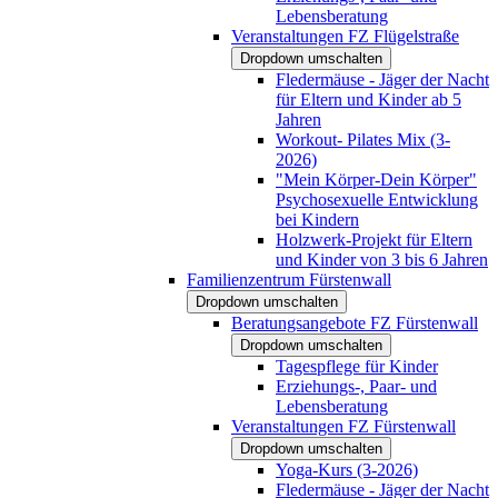
Lebensberatung
Veranstaltungen FZ Flügelstraße
Dropdown umschalten
Fledermäuse - Jäger der Nacht
für Eltern und Kinder ab 5
Jahren
Workout- Pilates Mix (3-
2026)
"Mein Körper-Dein Körper"
Psychosexuelle Entwicklung
bei Kindern
Holzwerk-Projekt für Eltern
und Kinder von 3 bis 6 Jahren
Familienzentrum Fürstenwall
Dropdown umschalten
Beratungsangebote FZ Fürstenwall
Dropdown umschalten
Tagespflege für Kinder
Erziehungs-, Paar- und
Lebensberatung
Veranstaltungen FZ Fürstenwall
Dropdown umschalten
Yoga-Kurs (3-2026)
Fledermäuse - Jäger der Nacht