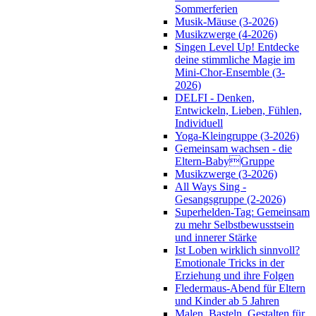
Sommerferien
Musik-Mäuse (3-2026)
Musikzwerge (4-2026)
Singen Level Up! Entdecke
deine stimmliche Magie im
Mini-Chor-Ensemble (3-
2026)
DELFI - Denken,
Entwickeln, Lieben, Fühlen,
Individuell
Yoga-Kleingruppe (3-2026)
Gemeinsam wachsen - die
Eltern-BabyGruppe
Musikzwerge (3-2026)
All Ways Sing -
Gesangsgruppe (2-2026)
Superhelden-Tag: Gemeinsam
zu mehr Selbstbewusstsein
und innerer Stärke
Ist Loben wirklich sinnvoll?
Emotionale Tricks in der
Erziehung und ihre Folgen
Fledermaus-Abend für Eltern
und Kinder ab 5 Jahren
Malen, Basteln, Gestalten für