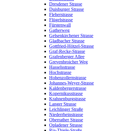
Dresdener Strasse
Duisburger Strasse
Fleherstrasse
Flügelstrasse
Fürstenwall
Gatherweg
Gelsenkirchener Strasse
Gladbacher Strasse
Gottfried-Hötzel-Strasse
Graf-Recke-Strasse
Grafenberger Allee
Grevenbroicher Weg
Hasselsstrasse
Hochstrasse
Hohenzollernstrasse
Johannes-Weyer-Strasse
Kaldenbergerstrasse
Kopernikusstrasse
Krahnenburgstrasse
Langer Strasse
Leichlinger Straße
Niederrheinstrasse
Oberrather Strasse
Opladener Strasse
Ria-Thiele-Straße