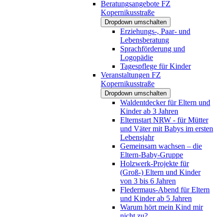
Beratungsangebote FZ
Kopernikusstraße
Dropdown umschalten
Erziehungs-, Paar- und
Lebensberatung
Sprachförderung und
Logopädie
Tagespflege für Kinder
Veranstaltungen FZ
Kopernikusstraße
Dropdown umschalten
Waldentdecker für Eltern und
Kinder ab 3 Jahren
Elternstart NRW - für Mütter
und Väter mit Babys im ersten
Lebensjahr
Gemeinsam wachsen – die
Eltern-Baby-Gruppe
Holzwerk-Projekte für
(Groß-) Eltern und Kinder
von 3 bis 6 Jahren
Fledermaus-Abend für Eltern
und Kinder ab 5 Jahren
Warum hört mein Kind mir
nicht zu?