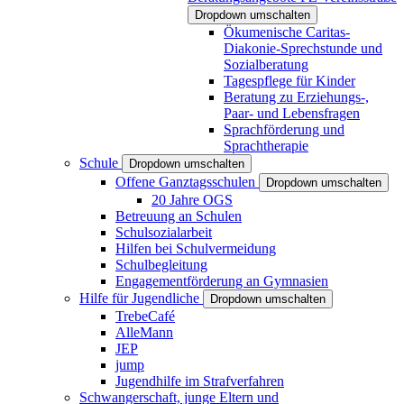
Dropdown umschalten
Ökumenische Caritas-
Diakonie-Sprechstunde und
Sozialberatung
Tagespflege für Kinder
Beratung zu Erziehungs-,
Paar- und Lebensfragen
Sprachförderung und
Sprachtherapie
Schule
Dropdown umschalten
Offene Ganztagsschulen
Dropdown umschalten
20 Jahre OGS
Betreuung an Schulen
Schulsozialarbeit
Hilfen bei Schulvermeidung
Schulbegleitung
Engagementförderung an Gymnasien
Hilfe für Jugendliche
Dropdown umschalten
TrebeCafé
AlleMann
JEP
jump
Jugendhilfe im Strafverfahren
Schwangerschaft, junge Eltern und