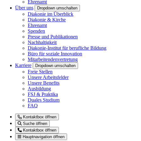
Ehrenamt
Über uns
Dropdown umschalten
Diakonie im Überblick
Diakonie & Kirche
Ehrenamt
Spenden
Presse und Publikationen
Nachhaltigkeit
Diakonie-Institut für berufliche Bildung
Büro für soziale Innovation
Mitarbeitendenvertretung
Karriere
Dropdown umschalten
Freie Stellen
Unsere Arbeitsfelder
Unsere Benefits
Ausbildung
FSJ & Praktika
Duales Studium
FAQ
Kontaktbox öffnen
Suche öffnen
Kontaktbox öffnen
Hauptnavigation öffnen