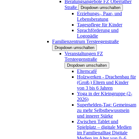
Beratungsangebote FZ Oberrather
Straße
Dropdown umschalten
Erziehungs-, Paar- und
Lebensberatung
Tagespflege für Kinder
Sprachförderung und
Logopädie
Familienzentrum Tersteegenstraße
Dropdown umschalten
Veranstaltungen FZ
Tersteegenstraße
Dropdown umschalten
Elterncafé
Holzwerken - Drachenbau für
(Groß-) Eltern und Kinder
von 3 bis 6 Jahren
Yoga in der Kleingruppe (2-
2026)
Superhelden-Tag: Gemeinsam
zu mehr Selbstbewusstsein
und innerer Stärke
Zwischen Tablet und
Spielplatz – digitale Medien
im Familienalltag Digitale
Medien im Alter von 0–6