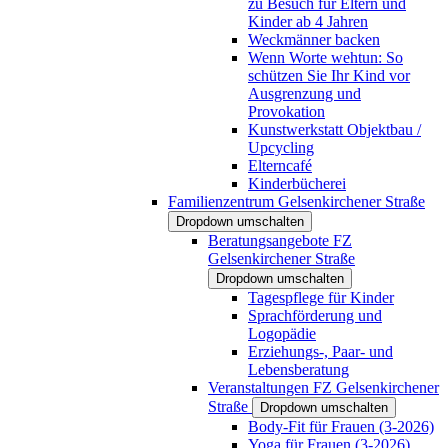
zu Besuch für Eltern und
Kinder ab 4 Jahren
Weckmänner backen
Wenn Worte wehtun: So
schützen Sie Ihr Kind vor
Ausgrenzung und
Provokation
Kunstwerkstatt Objektbau /
Upcycling
Elterncafé
Kinderbücherei
Familienzentrum Gelsenkirchener Straße
Dropdown umschalten
Beratungsangebote FZ
Gelsenkirchener Straße
Dropdown umschalten
Tagespflege für Kinder
Sprachförderung und
Logopädie
Erziehungs-, Paar- und
Lebensberatung
Veranstaltungen FZ Gelsenkirchener
Straße
Dropdown umschalten
Body-Fit für Frauen (3-2026)
Yoga für Frauen (3-2026)