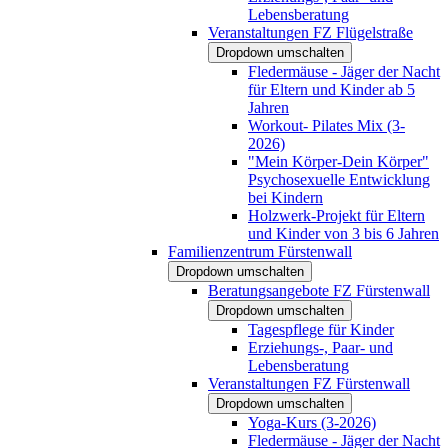
Lebensberatung
Veranstaltungen FZ Flügelstraße
Dropdown umschalten
Fledermäuse - Jäger der Nacht
für Eltern und Kinder ab 5
Jahren
Workout- Pilates Mix (3-
2026)
"Mein Körper-Dein Körper"
Psychosexuelle Entwicklung
bei Kindern
Holzwerk-Projekt für Eltern
und Kinder von 3 bis 6 Jahren
Familienzentrum Fürstenwall
Dropdown umschalten
Beratungsangebote FZ Fürstenwall
Dropdown umschalten
Tagespflege für Kinder
Erziehungs-, Paar- und
Lebensberatung
Veranstaltungen FZ Fürstenwall
Dropdown umschalten
Yoga-Kurs (3-2026)
Fledermäuse - Jäger der Nacht