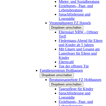
Mieter- und Sozialberatung
Erziehungs-, Paar- und
Lebensberatung
Sprachförderung und
Logopädie
Veranstaltungen FZ Hassels
Dropdown umschalten
Elternstart NRW - Offener
Treff
Fledermaus-Abend für Eltern
und Kinder ab 5 Jahren
Mit Gitarre und Gesang am
Lagerfeuer für Eltern und
Kinder
Elterncafé
Tag der offenen Tür
Familienzentrum Holthausen
Dropdown umschalten
Beratungsangebote FZ Holthausen
Dropdown umschalten
Tagespflege für Kinder
Sprachförderung und
Logopädie
Erziehungs-, Paar- und
Lebensberatung