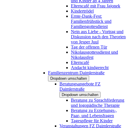
und Kinder ab 4 Jahren
Elterncafé mit Frau Jajonek
Kindertrödel
Ernte-Dank-Fest:
Familienfrühstück und
Familiengottesdienst
Nein aus Liebe - Vortrag und
Diskussion nach den Theorien
von Jesper Juul
Tag der offenen Tür
Nikolausgottessdienst und
Nikolausfest
Elterncafé
Andacht kindgerecht
Familienzentrum Daimlerstraße
Dropdown umschalten
Beratungsangebote FZ
Daimlerstraße
Dropdown umschalten
Beratung zu Sprachförderung
und logopädische Therapie
Beratung zu Erziehungs-,
Paar- und Lebensfragen
Tagespflege für Kinder
Veranstaltungen FZ Daimlerstraße