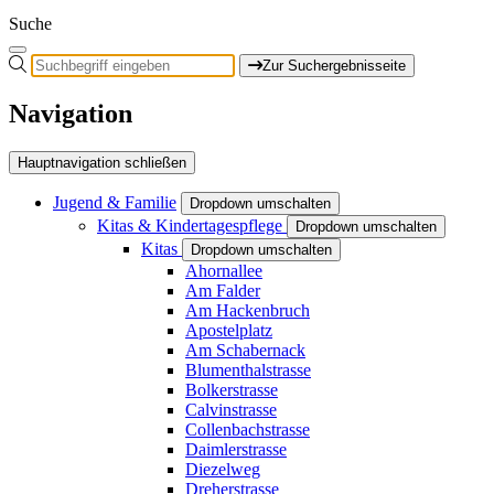
Suche
Zur Suchergebnisseite
Navigation
Hauptnavigation schließen
Jugend & Familie
Dropdown umschalten
Kitas & Kindertagespflege
Dropdown umschalten
Kitas
Dropdown umschalten
Ahornallee
Am Falder
Am Hackenbruch
Apostelplatz
Am Schabernack
Blumenthalstrasse
Bolkerstrasse
Calvinstrasse
Collenbachstrasse
Daimlerstrasse
Diezelweg
Dreherstrasse