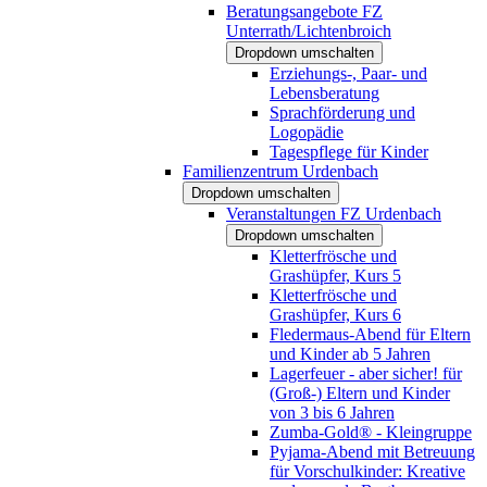
Beratungsangebote FZ
Unterrath/Lichtenbroich
Dropdown umschalten
Erziehungs-, Paar- und
Lebensberatung
Sprachförderung und
Logopädie
Tagespflege für Kinder
Familienzentrum Urdenbach
Dropdown umschalten
Veranstaltungen FZ Urdenbach
Dropdown umschalten
Kletterfrösche und
Grashüpfer, Kurs 5
Kletterfrösche und
Grashüpfer, Kurs 6
Fledermaus-Abend für Eltern
und Kinder ab 5 Jahren
Lagerfeuer - aber sicher! für
(Groß-) Eltern und Kinder
von 3 bis 6 Jahren
Zumba-Gold® - Kleingruppe
Pyjama-Abend mit Betreuung
für Vorschulkinder: Kreative