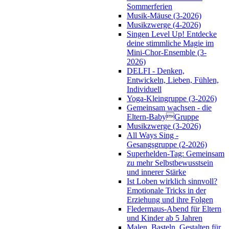
Sommerferien
Musik-Mäuse (3-2026)
Musikzwerge (4-2026)
Singen Level Up! Entdecke
deine stimmliche Magie im
Mini-Chor-Ensemble (3-
2026)
DELFI - Denken,
Entwickeln, Lieben, Fühlen,
Individuell
Yoga-Kleingruppe (3-2026)
Gemeinsam wachsen - die
Eltern-BabyGruppe
Musikzwerge (3-2026)
All Ways Sing -
Gesangsgruppe (2-2026)
Superhelden-Tag: Gemeinsam
zu mehr Selbstbewusstsein
und innerer Stärke
Ist Loben wirklich sinnvoll?
Emotionale Tricks in der
Erziehung und ihre Folgen
Fledermaus-Abend für Eltern
und Kinder ab 5 Jahren
Malen, Basteln, Gestalten für