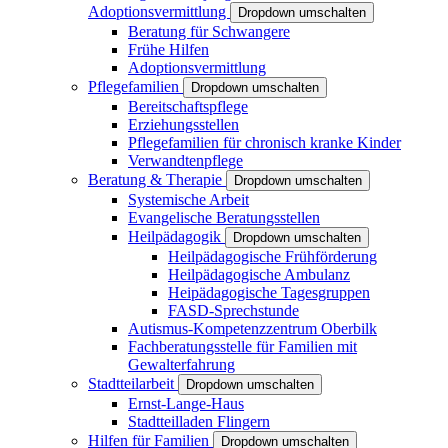
Adoptionsvermittlung
Dropdown umschalten
Beratung für Schwangere
Frühe Hilfen
Adoptionsvermittlung
Pflegefamilien
Dropdown umschalten
Bereitschaftspflege
Erziehungsstellen
Pflegefamilien für chronisch kranke Kinder
Verwandtenpflege
Beratung & Therapie
Dropdown umschalten
Systemische Arbeit
Evangelische Beratungsstellen
Heilpädagogik
Dropdown umschalten
Heilpädagogische Frühförderung
Heilpädagogische Ambulanz
Heipädagogische Tagesgruppen
FASD-Sprechstunde
Autismus-Kompetenzzentrum Oberbilk
Fachberatungsstelle für Familien mit
Gewalterfahrung
Stadtteilarbeit
Dropdown umschalten
Ernst-Lange-Haus
Stadtteilladen Flingern
Hilfen für Familien
Dropdown umschalten