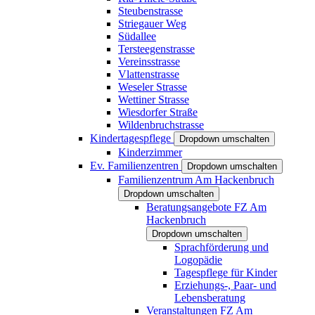
Steubenstrasse
Striegauer Weg
Südallee
Tersteegenstrasse
Vereinsstrasse
Vlattenstrasse
Weseler Strasse
Wettiner Strasse
Wiesdorfer Straße
Wildenbruchstrasse
Kindertagespflege
Dropdown umschalten
Kinderzimmer
Ev. Familienzentren
Dropdown umschalten
Familienzentrum Am Hackenbruch
Dropdown umschalten
Beratungsangebote FZ Am
Hackenbruch
Dropdown umschalten
Sprachförderung und
Logopädie
Tagespflege für Kinder
Erziehungs-, Paar- und
Lebensberatung
Veranstaltungen FZ Am