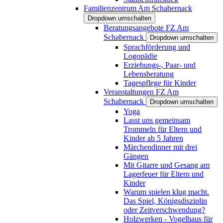
Familienzentrum Am Schabernack
Dropdown umschalten
Beratungsangebote FZ Am
Schabernack
Dropdown umschalten
Sprachförderung und
Logopädie
Erziehungs-, Paar- und
Lebensberatung
Tagespflege für Kinder
Veranstaltungen FZ Am
Schabernack
Dropdown umschalten
Yoga
Lasst uns gemeinsam
Trommeln für Eltern und
Kinder ab 5 Jahren
Märchendinner mit drei
Gängen
Mit Gitarre und Gesang am
Lagerfeuer für Eltern und
Kinder
Warum spielen klug macht.
Das Spiel, Königsdisziplin
oder Zeitverschwendung?
Holzwerken - Vogelhaus für