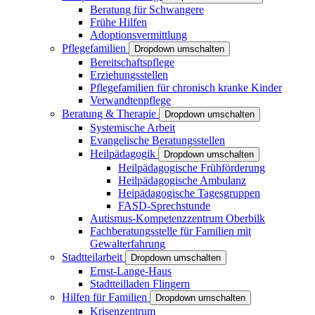
Beratung für Schwangere
Frühe Hilfen
Adoptionsvermittlung
Pflegefamilien
Dropdown umschalten
Bereitschaftspflege
Erziehungsstellen
Pflegefamilien für chronisch kranke Kinder
Verwandtenpflege
Beratung & Therapie
Dropdown umschalten
Systemische Arbeit
Evangelische Beratungsstellen
Heilpädagogik
Dropdown umschalten
Heilpädagogische Frühförderung
Heilpädagogische Ambulanz
Heipädagogische Tagesgruppen
FASD-Sprechstunde
Autismus-Kompetenzzentrum Oberbilk
Fachberatungsstelle für Familien mit
Gewalterfahrung
Stadtteilarbeit
Dropdown umschalten
Ernst-Lange-Haus
Stadtteilladen Flingern
Hilfen für Familien
Dropdown umschalten
Krisenzentrum