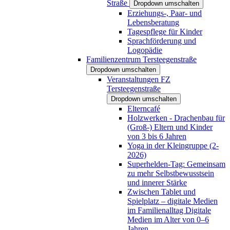
Straße
Dropdown umschalten
Erziehungs-, Paar- und
Lebensberatung
Tagespflege für Kinder
Sprachförderung und
Logopädie
Familienzentrum Tersteegenstraße
Dropdown umschalten
Veranstaltungen FZ
Tersteegenstraße
Dropdown umschalten
Elterncafé
Holzwerken - Drachenbau für
(Groß-) Eltern und Kinder
von 3 bis 6 Jahren
Yoga in der Kleingruppe (2-
2026)
Superhelden-Tag: Gemeinsam
zu mehr Selbstbewusstsein
und innerer Stärke
Zwischen Tablet und
Spielplatz – digitale Medien
im Familienalltag Digitale
Medien im Alter von 0–6
Jahren