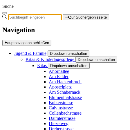
Suche
Zur Suchergebnisseite
Navigation
Hauptnavigation schließen
Jugend & Familie
Dropdown umschalten
Kitas & Kindertagespflege
Dropdown umschalten
Kitas
Dropdown umschalten
Ahornallee
Am Falder
Am Hackenbruch
Apostelplatz
Am Schabernack
Blumenthalstrasse
Bolkerstrasse
Calvinstrasse
Collenbachstrasse
Daimlerstrasse
Diezelweg
Dreherstrasse