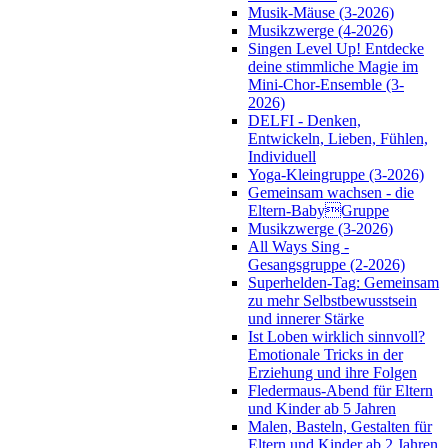
Musik-Mäuse (3-2026)
Musikzwerge (4-2026)
Singen Level Up! Entdecke
deine stimmliche Magie im
Mini-Chor-Ensemble (3-
2026)
DELFI - Denken,
Entwickeln, Lieben, Fühlen,
Individuell
Yoga-Kleingruppe (3-2026)
Gemeinsam wachsen - die
Eltern-BabyGruppe
Musikzwerge (3-2026)
All Ways Sing -
Gesangsgruppe (2-2026)
Superhelden-Tag: Gemeinsam
zu mehr Selbstbewusstsein
und innerer Stärke
Ist Loben wirklich sinnvoll?
Emotionale Tricks in der
Erziehung und ihre Folgen
Fledermaus-Abend für Eltern
und Kinder ab 5 Jahren
Malen, Basteln, Gestalten für
Eltern und Kinder ab 2 Jahren