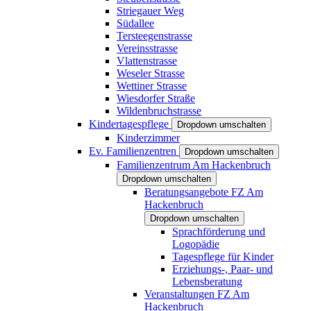
Striegauer Weg
Südallee
Tersteegenstrasse
Vereinsstrasse
Vlattenstrasse
Weseler Strasse
Wettiner Strasse
Wiesdorfer Straße
Wildenbruchstrasse
Kindertagespflege
Dropdown umschalten
Kinderzimmer
Ev. Familienzentren
Dropdown umschalten
Familienzentrum Am Hackenbruch
Dropdown umschalten
Beratungsangebote FZ Am
Hackenbruch
Dropdown umschalten
Sprachförderung und
Logopädie
Tagespflege für Kinder
Erziehungs-, Paar- und
Lebensberatung
Veranstaltungen FZ Am
Hackenbruch