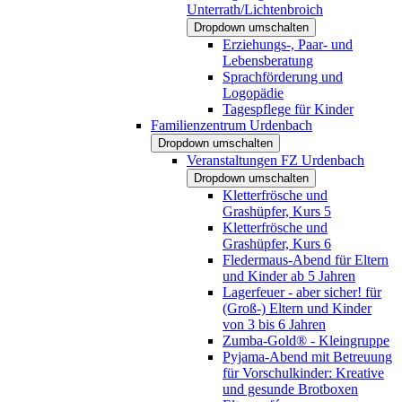
Unterrath/Lichtenbroich
Dropdown umschalten
Erziehungs-, Paar- und
Lebensberatung
Sprachförderung und
Logopädie
Tagespflege für Kinder
Familienzentrum Urdenbach
Dropdown umschalten
Veranstaltungen FZ Urdenbach
Dropdown umschalten
Kletterfrösche und
Grashüpfer, Kurs 5
Kletterfrösche und
Grashüpfer, Kurs 6
Fledermaus-Abend für Eltern
und Kinder ab 5 Jahren
Lagerfeuer - aber sicher! für
(Groß-) Eltern und Kinder
von 3 bis 6 Jahren
Zumba-Gold® - Kleingruppe
Pyjama-Abend mit Betreuung
für Vorschulkinder: Kreative
und gesunde Brotboxen