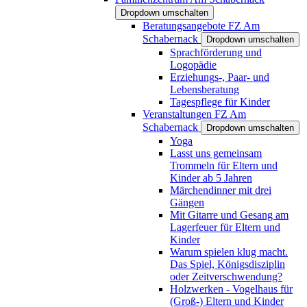
Dropdown umschalten
Beratungsangebote FZ Am
Schabernack
Dropdown umschalten
Sprachförderung und
Logopädie
Erziehungs-, Paar- und
Lebensberatung
Tagespflege für Kinder
Veranstaltungen FZ Am
Schabernack
Dropdown umschalten
Yoga
Lasst uns gemeinsam
Trommeln für Eltern und
Kinder ab 5 Jahren
Märchendinner mit drei
Gängen
Mit Gitarre und Gesang am
Lagerfeuer für Eltern und
Kinder
Warum spielen klug macht.
Das Spiel, Königsdisziplin
oder Zeitverschwendung?
Holzwerken - Vogelhaus für
(Groß-) Eltern und Kinder