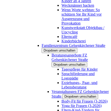
Kinder ab 4 Jahren
Weckmänner backen
Wenn Worte wehtun: So
schützen Sie Ihr Kind vor
Ausgrenzung und
Provokation
Kunstwerkstatt Objektbau /
Upcycling
Elterncafé
Kinderbücherei
Familienzentrum Gelsenkirchener Straße
Dropdown umschalten
Beratungsangebote FZ
Gelsenkirchener Straße
Dropdown umschalten
Tagespflege für Kinder
Sprachförderung und
Logopädie
Erziehungs-, Paar- und
Lebensberatung
Veranstaltungen FZ Gelsenkirchener
Straße
Dropdown umschalten
Body-Fit für Frauen (3-2026)
Yoga für Frauen (3-2026)
Eltern-Kind-Töpfern für