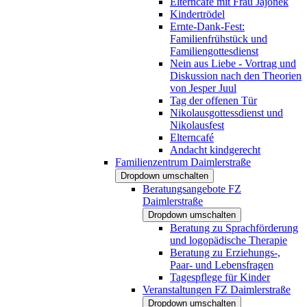
Elterncafé mit Frau Jajonek
Kindertrödel
Ernte-Dank-Fest:
Familienfrühstück und
Familiengottesdienst
Nein aus Liebe - Vortrag und
Diskussion nach den Theorien
von Jesper Juul
Tag der offenen Tür
Nikolausgottessdienst und
Nikolausfest
Elterncafé
Andacht kindgerecht
Familienzentrum Daimlerstraße
Dropdown umschalten
Beratungsangebote FZ
Daimlerstraße
Dropdown umschalten
Beratung zu Sprachförderung
und logopädische Therapie
Beratung zu Erziehungs-,
Paar- und Lebensfragen
Tagespflege für Kinder
Veranstaltungen FZ Daimlerstraße
Dropdown umschalten