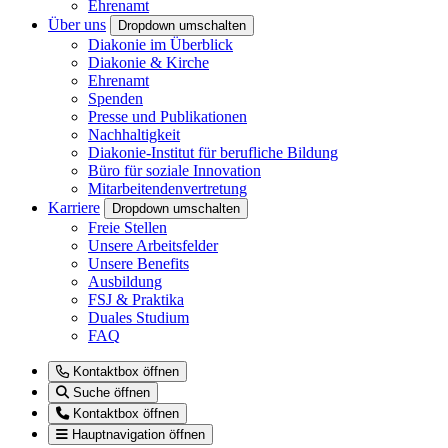
Ehrenamt
Über uns
Dropdown umschalten
Diakonie im Überblick
Diakonie & Kirche
Ehrenamt
Spenden
Presse und Publikationen
Nachhaltigkeit
Diakonie-Institut für berufliche Bildung
Büro für soziale Innovation
Mitarbeitendenvertretung
Karriere
Dropdown umschalten
Freie Stellen
Unsere Arbeitsfelder
Unsere Benefits
Ausbildung
FSJ & Praktika
Duales Studium
FAQ
Kontaktbox öffnen
Suche öffnen
Kontaktbox öffnen
Hauptnavigation öffnen