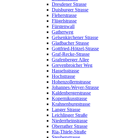
Dresdener Strasse
Duisburger Strasse
Fleherstrasse
Flügelstrasse
Fürstenwall
Gatherweg
Gelsenkirchener Strasse
Gladbacher Strasse
Gottfried-Hötzel-Strasse
Graf-Recke-Strasse
Grafenberger Allee
Grevenbroicher Weg
Hasselsstrasse
Hochstrasse
Hohenzollernstrasse
Johannes-Weyer-Strasse
Kaldenbergerstrasse
Kopernikusstrasse
Krahnenburgstrasse
Langer Strasse
Leichlinger Straße
Niederrheinstrasse
Oberrather Strasse
Ria-Thiele-Straße
Steubenstrasse