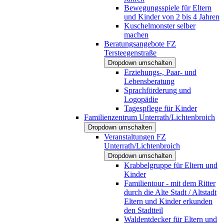
Bewegungsspiele für Eltern
und Kinder von 2 bis 4 Jahren
Kuschelmonster selber
machen
Beratungsangebote FZ
Tersteegenstraße
Dropdown umschalten
Erziehungs-, Paar- und
Lebensberatung
Sprachförderung und
Logopädie
Tagespflege für Kinder
Familienzentrum Unterrath/Lichtenbroich
Dropdown umschalten
Veranstaltungen FZ
Unterrath/Lichtenbroich
Dropdown umschalten
Krabbelgruppe für Eltern und
Kinder
Familientour - mit dem Ritter
durch die Alte Stadt / Altstadt
Eltern und Kinder erkunden
den Stadtteil
Waldentdecker für Eltern und