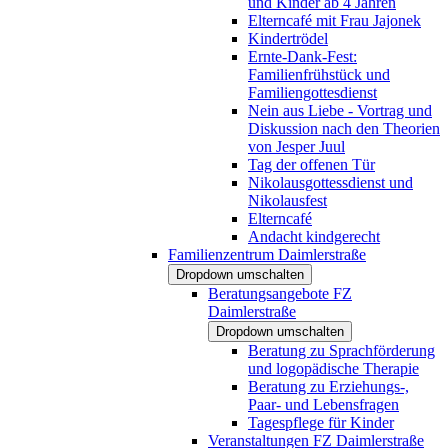
und Kinder ab 4 Jahren
Elterncafé mit Frau Jajonek
Kindertrödel
Ernte-Dank-Fest:
Familienfrühstück und
Familiengottesdienst
Nein aus Liebe - Vortrag und
Diskussion nach den Theorien
von Jesper Juul
Tag der offenen Tür
Nikolausgottessdienst und
Nikolausfest
Elterncafé
Andacht kindgerecht
Familienzentrum Daimlerstraße
Dropdown umschalten
Beratungsangebote FZ
Daimlerstraße
Dropdown umschalten
Beratung zu Sprachförderung
und logopädische Therapie
Beratung zu Erziehungs-,
Paar- und Lebensfragen
Tagespflege für Kinder
Veranstaltungen FZ Daimlerstraße