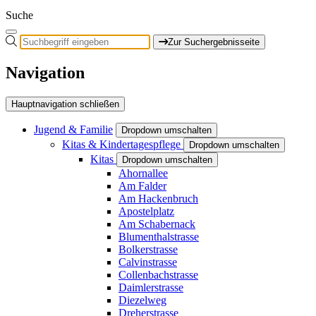
Suche
Zur Suchergebnisseite
Navigation
Hauptnavigation schließen
Jugend & Familie
Dropdown umschalten
Kitas & Kindertagespflege
Dropdown umschalten
Kitas
Dropdown umschalten
Ahornallee
Am Falder
Am Hackenbruch
Apostelplatz
Am Schabernack
Blumenthalstrasse
Bolkerstrasse
Calvinstrasse
Collenbachstrasse
Daimlerstrasse
Diezelweg
Dreherstrasse