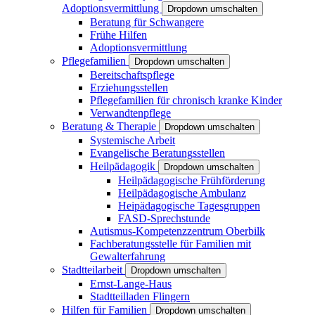
Adoptionsvermittlung
Dropdown umschalten
Beratung für Schwangere
Frühe Hilfen
Adoptionsvermittlung
Pflegefamilien
Dropdown umschalten
Bereitschaftspflege
Erziehungsstellen
Pflegefamilien für chronisch kranke Kinder
Verwandtenpflege
Beratung & Therapie
Dropdown umschalten
Systemische Arbeit
Evangelische Beratungsstellen
Heilpädagogik
Dropdown umschalten
Heilpädagogische Frühförderung
Heilpädagogische Ambulanz
Heipädagogische Tagesgruppen
FASD-Sprechstunde
Autismus-Kompetenzzentrum Oberbilk
Fachberatungsstelle für Familien mit
Gewalterfahrung
Stadtteilarbeit
Dropdown umschalten
Ernst-Lange-Haus
Stadtteilladen Flingern
Hilfen für Familien
Dropdown umschalten