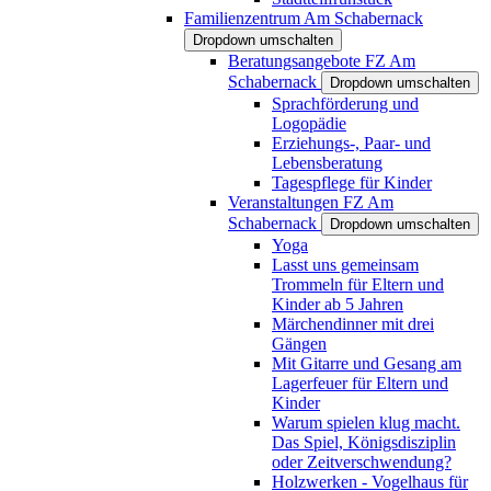
Familienzentrum Am Schabernack
Dropdown umschalten
Beratungsangebote FZ Am
Schabernack
Dropdown umschalten
Sprachförderung und
Logopädie
Erziehungs-, Paar- und
Lebensberatung
Tagespflege für Kinder
Veranstaltungen FZ Am
Schabernack
Dropdown umschalten
Yoga
Lasst uns gemeinsam
Trommeln für Eltern und
Kinder ab 5 Jahren
Märchendinner mit drei
Gängen
Mit Gitarre und Gesang am
Lagerfeuer für Eltern und
Kinder
Warum spielen klug macht.
Das Spiel, Königsdisziplin
oder Zeitverschwendung?
Holzwerken - Vogelhaus für