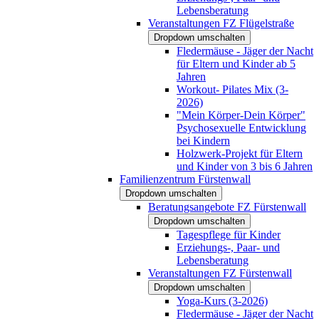
Lebensberatung
Veranstaltungen FZ Flügelstraße
Dropdown umschalten
Fledermäuse - Jäger der Nacht
für Eltern und Kinder ab 5
Jahren
Workout- Pilates Mix (3-
2026)
"Mein Körper-Dein Körper"
Psychosexuelle Entwicklung
bei Kindern
Holzwerk-Projekt für Eltern
und Kinder von 3 bis 6 Jahren
Familienzentrum Fürstenwall
Dropdown umschalten
Beratungsangebote FZ Fürstenwall
Dropdown umschalten
Tagespflege für Kinder
Erziehungs-, Paar- und
Lebensberatung
Veranstaltungen FZ Fürstenwall
Dropdown umschalten
Yoga-Kurs (3-2026)
Fledermäuse - Jäger der Nacht