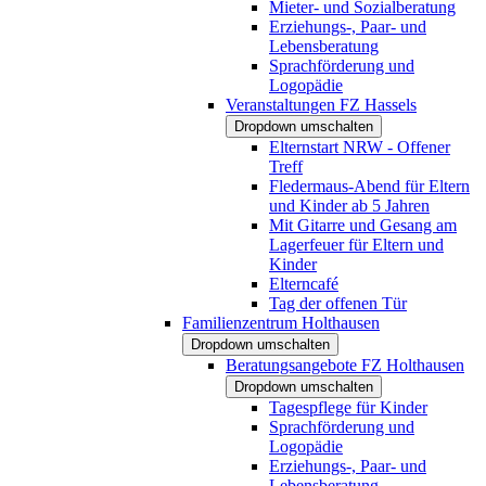
Mieter- und Sozialberatung
Erziehungs-, Paar- und
Lebensberatung
Sprachförderung und
Logopädie
Veranstaltungen FZ Hassels
Dropdown umschalten
Elternstart NRW - Offener
Treff
Fledermaus-Abend für Eltern
und Kinder ab 5 Jahren
Mit Gitarre und Gesang am
Lagerfeuer für Eltern und
Kinder
Elterncafé
Tag der offenen Tür
Familienzentrum Holthausen
Dropdown umschalten
Beratungsangebote FZ Holthausen
Dropdown umschalten
Tagespflege für Kinder
Sprachförderung und
Logopädie
Erziehungs-, Paar- und
Lebensberatung