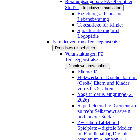
Beratungsangebote FZ Oberrather
Straße
Dropdown umschalten
Erziehungs-, Paar- und
Lebensberatung
Tagespflege für Kinder
Sprachförderung und
Logopädie
Familienzentrum Tersteegenstraße
Dropdown umschalten
Veranstaltungen FZ
Tersteegenstraße
Dropdown umschalten
Elterncafé
Holzwerken - Drachenbau für
(Groß-) Eltern und Kinder
von 3 bis 6 Jahren
Yoga in der Kleingruppe (2-
2026)
Superhelden-Tag: Gemeinsam
zu mehr Selbstbewusstsein
und innerer Stärke
Zwischen Tablet und
Spielplatz – digitale Medien
im Familienalltag Digitale
Medien im Alter von 0–6