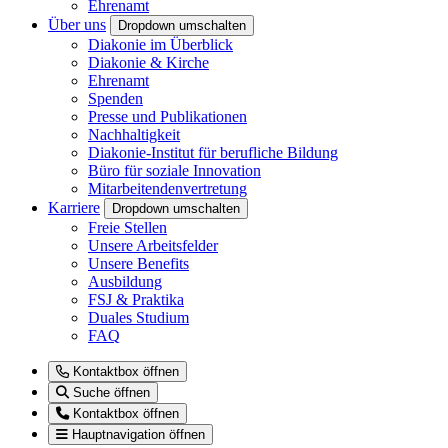
Ehrenamt
Über uns
Dropdown umschalten
Diakonie im Überblick
Diakonie & Kirche
Ehrenamt
Spenden
Presse und Publikationen
Nachhaltigkeit
Diakonie-Institut für berufliche Bildung
Büro für soziale Innovation
Mitarbeitendenvertretung
Karriere
Dropdown umschalten
Freie Stellen
Unsere Arbeitsfelder
Unsere Benefits
Ausbildung
FSJ & Praktika
Duales Studium
FAQ
Kontaktbox öffnen
Suche öffnen
Kontaktbox öffnen
Hauptnavigation öffnen