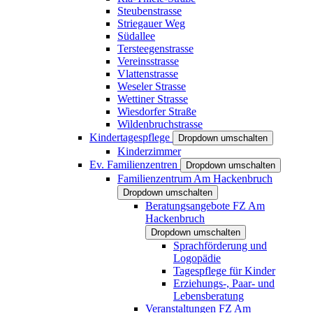
Steubenstrasse
Striegauer Weg
Südallee
Tersteegenstrasse
Vereinsstrasse
Vlattenstrasse
Weseler Strasse
Wettiner Strasse
Wiesdorfer Straße
Wildenbruchstrasse
Kindertagespflege
Dropdown umschalten
Kinderzimmer
Ev. Familienzentren
Dropdown umschalten
Familienzentrum Am Hackenbruch
Dropdown umschalten
Beratungsangebote FZ Am
Hackenbruch
Dropdown umschalten
Sprachförderung und
Logopädie
Tagespflege für Kinder
Erziehungs-, Paar- und
Lebensberatung
Veranstaltungen FZ Am