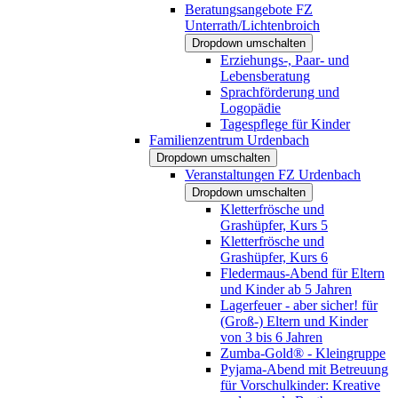
Beratungsangebote FZ
Unterrath/Lichtenbroich
Dropdown umschalten
Erziehungs-, Paar- und
Lebensberatung
Sprachförderung und
Logopädie
Tagespflege für Kinder
Familienzentrum Urdenbach
Dropdown umschalten
Veranstaltungen FZ Urdenbach
Dropdown umschalten
Kletterfrösche und
Grashüpfer, Kurs 5
Kletterfrösche und
Grashüpfer, Kurs 6
Fledermaus-Abend für Eltern
und Kinder ab 5 Jahren
Lagerfeuer - aber sicher! für
(Groß-) Eltern und Kinder
von 3 bis 6 Jahren
Zumba-Gold® - Kleingruppe
Pyjama-Abend mit Betreuung
für Vorschulkinder: Kreative