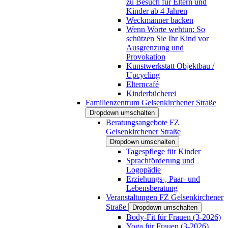
zu Besuch für Eltern und
Kinder ab 4 Jahren
Weckmänner backen
Wenn Worte wehtun: So
schützen Sie Ihr Kind vor
Ausgrenzung und
Provokation
Kunstwerkstatt Objektbau /
Upcycling
Elterncafé
Kinderbücherei
Familienzentrum Gelsenkirchener Straße
Dropdown umschalten
Beratungsangebote FZ
Gelsenkirchener Straße
Dropdown umschalten
Tagespflege für Kinder
Sprachförderung und
Logopädie
Erziehungs-, Paar- und
Lebensberatung
Veranstaltungen FZ Gelsenkirchener
Straße
Dropdown umschalten
Body-Fit für Frauen (3-2026)
Yoga für Frauen (3-2026)