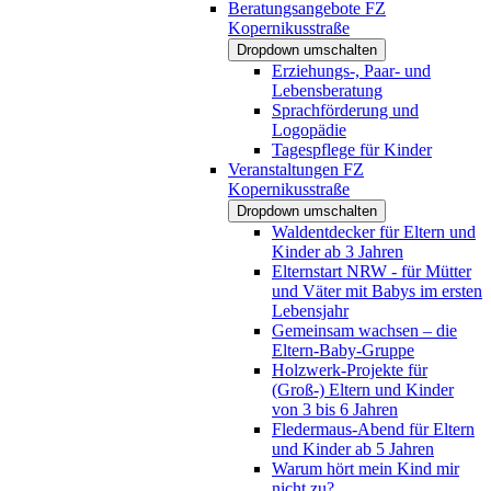
Beratungsangebote FZ
Kopernikusstraße
Dropdown umschalten
Erziehungs-, Paar- und
Lebensberatung
Sprachförderung und
Logopädie
Tagespflege für Kinder
Veranstaltungen FZ
Kopernikusstraße
Dropdown umschalten
Waldentdecker für Eltern und
Kinder ab 3 Jahren
Elternstart NRW - für Mütter
und Väter mit Babys im ersten
Lebensjahr
Gemeinsam wachsen – die
Eltern-Baby-Gruppe
Holzwerk-Projekte für
(Groß-) Eltern und Kinder
von 3 bis 6 Jahren
Fledermaus-Abend für Eltern
und Kinder ab 5 Jahren
Warum hört mein Kind mir
nicht zu?