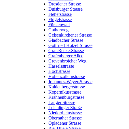
Dresdener Strasse
Duisburger Strasse
Fleherstrasse
Flügelstrasse
Fürstenwall
Gatherweg
Gelsenkirchener Strasse
Gladbacher Strasse
Gottfried-Hötzel-Strasse
Graf-Recke-Strasse
Grafenberger Allee
Grevenbroicher Weg
Hasselsstrasse
Hochstrasse
Hohenzollernstrasse
Johannes-Weyer-Strasse
Kaldenbergerstrasse
Kopernikusstrasse
Krahnenburgstrasse
Langer Strasse
Leichlinger Straße
Niederrheinstrasse
Oberrather Strasse
Opladener Strasse
Ria-Thiele-Straße