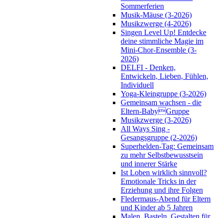
Sommerferien
Musik-Mäuse (3-2026)
Musikzwerge (4-2026)
Singen Level Up! Entdecke
deine stimmliche Magie im
Mini-Chor-Ensemble (3-
2026)
DELFI - Denken,
Entwickeln, Lieben, Fühlen,
Individuell
Yoga-Kleingruppe (3-2026)
Gemeinsam wachsen - die
Eltern-BabyGruppe
Musikzwerge (3-2026)
All Ways Sing -
Gesangsgruppe (2-2026)
Superhelden-Tag: Gemeinsam
zu mehr Selbstbewusstsein
und innerer Stärke
Ist Loben wirklich sinnvoll?
Emotionale Tricks in der
Erziehung und ihre Folgen
Fledermaus-Abend für Eltern
und Kinder ab 5 Jahren
Malen, Basteln, Gestalten für