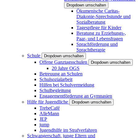
Dropdown umschalten
Ökumenische Caritas-
Diakonie-Sprechstunde und
Sozialberatung
Tagespflege für Kinder
Beratung zu Erziehungs-,
Paar- und Lebensfragen
Sprachförderung und
Sprachtherapie
Schule
Dropdown umschalten
Offene Ganztagsschulen
Dropdown umschalten
20 Jahre OGS
Betreuung an Schulen
Schulsozialarbeit
Hilfen bei Schulvermeidung
Schulbegleitung
Engagementförderung an Gymnasien
Hilfe für Jugendliche
Dropdown umschalten
TrebeCafé
AlleMann
JEP
jump
Jugendhilfe im Strafverfahren
Schwangerschaft, junge Eltern und