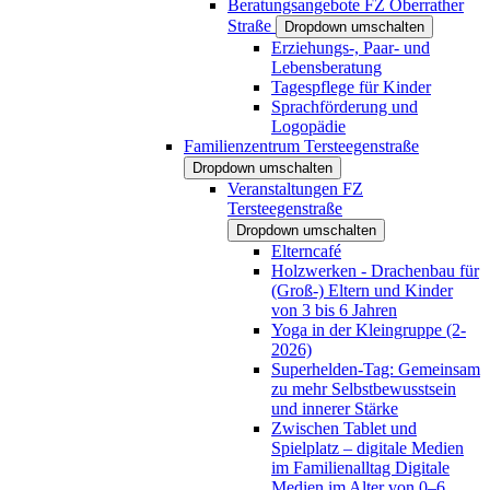
Beratungsangebote FZ Oberrather
Straße
Dropdown umschalten
Erziehungs-, Paar- und
Lebensberatung
Tagespflege für Kinder
Sprachförderung und
Logopädie
Familienzentrum Tersteegenstraße
Dropdown umschalten
Veranstaltungen FZ
Tersteegenstraße
Dropdown umschalten
Elterncafé
Holzwerken - Drachenbau für
(Groß-) Eltern und Kinder
von 3 bis 6 Jahren
Yoga in der Kleingruppe (2-
2026)
Superhelden-Tag: Gemeinsam
zu mehr Selbstbewusstsein
und innerer Stärke
Zwischen Tablet und
Spielplatz – digitale Medien
im Familienalltag Digitale
Medien im Alter von 0–6