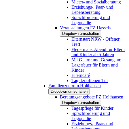
Mieter- und Sozialberatung
Erziehungs-, Paar- und
Lebensberatung
Sprachförderung und
Logopädie
Veranstaltungen FZ Hassels
Dropdown umschalten
Elternstart NRW - Offener
Treff
Fledermaus-Abend für Eltern
und Kinder ab 5 Jahren
Mit Gitarre und Gesang am
Lagerfeuer für Eltern und
Kinder
Elterncafé
Tag der offenen Tür
Familienzentrum Holthausen
Dropdown umschalten
Beratungsangebote FZ Holthausen
Dropdown umschalten
Tagespflege für Kinder
Sprachförderung und
Logopädie
Erziehungs-, Paar- und
Lebensberatung