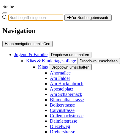
Suche
Zur Suchergebnisseite
Navigation
Hauptnavigation schließen
Jugend & Familie
Dropdown umschalten
Kitas & Kindertagespflege
Dropdown umschalten
Kitas
Dropdown umschalten
Ahornallee
Am Falder
Am Hackenbruch
Apostelplatz
Am Schabernack
Blumenthalstrasse
Bolkerstrasse
Calvinstrasse
Collenbachstrasse
Daimlerstrasse
Diezelweg
Dreherstrasse