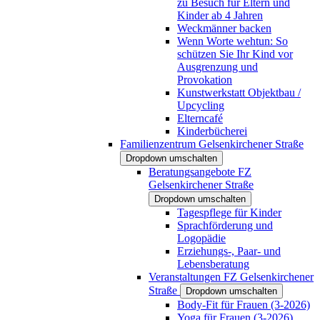
zu Besuch für Eltern und
Kinder ab 4 Jahren
Weckmänner backen
Wenn Worte wehtun: So
schützen Sie Ihr Kind vor
Ausgrenzung und
Provokation
Kunstwerkstatt Objektbau /
Upcycling
Elterncafé
Kinderbücherei
Familienzentrum Gelsenkirchener Straße
Dropdown umschalten
Beratungsangebote FZ
Gelsenkirchener Straße
Dropdown umschalten
Tagespflege für Kinder
Sprachförderung und
Logopädie
Erziehungs-, Paar- und
Lebensberatung
Veranstaltungen FZ Gelsenkirchener
Straße
Dropdown umschalten
Body-Fit für Frauen (3-2026)
Yoga für Frauen (3-2026)