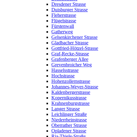
Dresdener Strasse
Duisburger Strasse
Fleherstrasse
Flügelstrasse
Fürstenwall
Gatherweg
Gelsenkirchener Strasse
Gladbacher Strasse
Gottfried-Hötzel-Strasse
Graf-Recke-Strasse
Grafenberger Allee
Grevenbroicher Weg
Hasselsstrasse
Hochstrasse
Hohenzollernstrasse
Johannes-Weyer-Strasse
Kaldenbergerstrasse
Kopernikusstrasse
Krahnenburgstrasse
Langer Strasse
Leichlinger Straße
Niederrheinstrasse
Oberrather Strasse
Opladener Strasse
Ria-Thiele-Straße