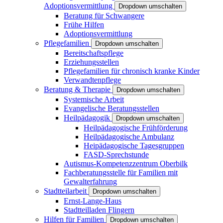
Adoptionsvermittlung
Dropdown umschalten
Beratung für Schwangere
Frühe Hilfen
Adoptionsvermittlung
Pflegefamilien
Dropdown umschalten
Bereitschaftspflege
Erziehungsstellen
Pflegefamilien für chronisch kranke Kinder
Verwandtenpflege
Beratung & Therapie
Dropdown umschalten
Systemische Arbeit
Evangelische Beratungsstellen
Heilpädagogik
Dropdown umschalten
Heilpädagogische Frühförderung
Heilpädagogische Ambulanz
Heipädagogische Tagesgruppen
FASD-Sprechstunde
Autismus-Kompetenzzentrum Oberbilk
Fachberatungsstelle für Familien mit
Gewalterfahrung
Stadtteilarbeit
Dropdown umschalten
Ernst-Lange-Haus
Stadtteilladen Flingern
Hilfen für Familien
Dropdown umschalten