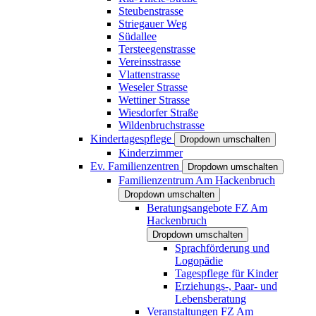
Steubenstrasse
Striegauer Weg
Südallee
Tersteegenstrasse
Vereinsstrasse
Vlattenstrasse
Weseler Strasse
Wettiner Strasse
Wiesdorfer Straße
Wildenbruchstrasse
Kindertagespflege
Dropdown umschalten
Kinderzimmer
Ev. Familienzentren
Dropdown umschalten
Familienzentrum Am Hackenbruch
Dropdown umschalten
Beratungsangebote FZ Am
Hackenbruch
Dropdown umschalten
Sprachförderung und
Logopädie
Tagespflege für Kinder
Erziehungs-, Paar- und
Lebensberatung
Veranstaltungen FZ Am