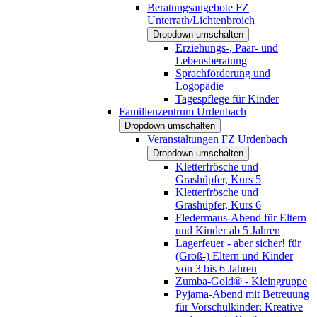
Beratungsangebote FZ
Unterrath/Lichtenbroich
Dropdown umschalten
Erziehungs-, Paar- und
Lebensberatung
Sprachförderung und
Logopädie
Tagespflege für Kinder
Familienzentrum Urdenbach
Dropdown umschalten
Veranstaltungen FZ Urdenbach
Dropdown umschalten
Kletterfrösche und
Grashüpfer, Kurs 5
Kletterfrösche und
Grashüpfer, Kurs 6
Fledermaus-Abend für Eltern
und Kinder ab 5 Jahren
Lagerfeuer - aber sicher! für
(Groß-) Eltern und Kinder
von 3 bis 6 Jahren
Zumba-Gold® - Kleingruppe
Pyjama-Abend mit Betreuung
für Vorschulkinder: Kreative