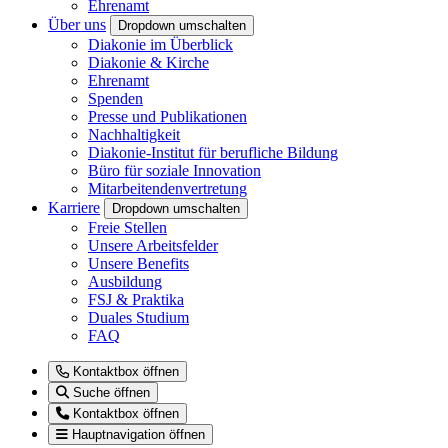
Ehrenamt
Über uns
Dropdown umschalten
Diakonie im Überblick
Diakonie & Kirche
Ehrenamt
Spenden
Presse und Publikationen
Nachhaltigkeit
Diakonie-Institut für berufliche Bildung
Büro für soziale Innovation
Mitarbeitendenvertretung
Karriere
Dropdown umschalten
Freie Stellen
Unsere Arbeitsfelder
Unsere Benefits
Ausbildung
FSJ & Praktika
Duales Studium
FAQ
Kontaktbox öffnen
Suche öffnen
Kontaktbox öffnen
Hauptnavigation öffnen