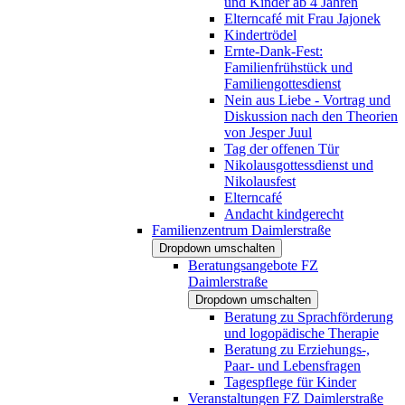
und Kinder ab 4 Jahren
Elterncafé mit Frau Jajonek
Kindertrödel
Ernte-Dank-Fest:
Familienfrühstück und
Familiengottesdienst
Nein aus Liebe - Vortrag und
Diskussion nach den Theorien
von Jesper Juul
Tag der offenen Tür
Nikolausgottessdienst und
Nikolausfest
Elterncafé
Andacht kindgerecht
Familienzentrum Daimlerstraße
Dropdown umschalten
Beratungsangebote FZ
Daimlerstraße
Dropdown umschalten
Beratung zu Sprachförderung
und logopädische Therapie
Beratung zu Erziehungs-,
Paar- und Lebensfragen
Tagespflege für Kinder
Veranstaltungen FZ Daimlerstraße