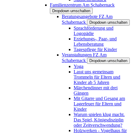
Familienzentrum Am Schabernack
Dropdown umschalten
Beratungsangebote FZ Am
Schabernack
Dropdown umschalten
Sprachförderung und
Logopädie
Erziehungs-, Paar- und
Lebensberatung
Tagespflege für Kinder
Veranstaltungen FZ Am
Schabernack
Dropdown umschalten
Yoga
Lasst uns gemeinsam
Trommeln für Eltern und
Kinder ab 5 Jahren
Märchendinner mit drei
Gängen
Mit Gitarre und Gesang am
Lagerfeuer für Eltern und
Kinder
Warum spielen klug macht.
Das Spiel, Königsdisziplin
oder Zeitverschwendung?
Holzwerken - Vogelhaus für