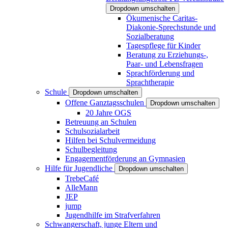
Dropdown umschalten
Ökumenische Caritas-
Diakonie-Sprechstunde und
Sozialberatung
Tagespflege für Kinder
Beratung zu Erziehungs-,
Paar- und Lebensfragen
Sprachförderung und
Sprachtherapie
Schule
Dropdown umschalten
Offene Ganztagsschulen
Dropdown umschalten
20 Jahre OGS
Betreuung an Schulen
Schulsozialarbeit
Hilfen bei Schulvermeidung
Schulbegleitung
Engagementförderung an Gymnasien
Hilfe für Jugendliche
Dropdown umschalten
TrebeCafé
AlleMann
JEP
jump
Jugendhilfe im Strafverfahren
Schwangerschaft, junge Eltern und