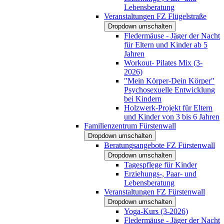
Lebensberatung
Veranstaltungen FZ Flügelstraße
Dropdown umschalten
Fledermäuse - Jäger der Nacht
für Eltern und Kinder ab 5
Jahren
Workout- Pilates Mix (3-
2026)
"Mein Körper-Dein Körper"
Psychosexuelle Entwicklung
bei Kindern
Holzwerk-Projekt für Eltern
und Kinder von 3 bis 6 Jahren
Familienzentrum Fürstenwall
Dropdown umschalten
Beratungsangebote FZ Fürstenwall
Dropdown umschalten
Tagespflege für Kinder
Erziehungs-, Paar- und
Lebensberatung
Veranstaltungen FZ Fürstenwall
Dropdown umschalten
Yoga-Kurs (3-2026)
Fledermäuse - Jäger der Nacht