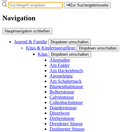
Zur Suchergebnisseite
Navigation
Hauptnavigation schließen
Jugend & Familie
Dropdown umschalten
Kitas & Kindertagespflege
Dropdown umschalten
Kitas
Dropdown umschalten
Ahornallee
Am Falder
Am Hackenbruch
Apostelplatz
Am Schabernack
Blumenthalstrasse
Bolkerstrasse
Calvinstrasse
Collenbachstrasse
Daimlerstrasse
Diezelweg
Dreherstrasse
Dresdener Strasse
Duisburger Strasse