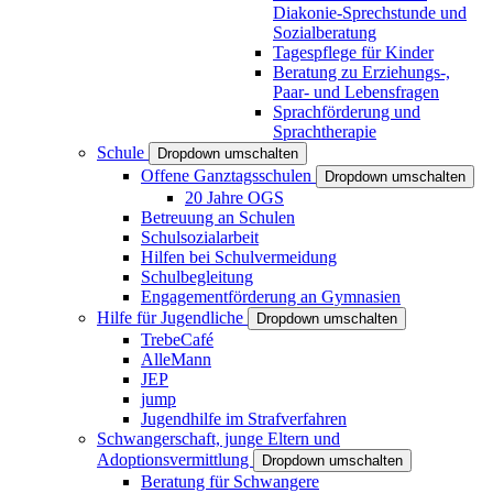
Diakonie-Sprechstunde und
Sozialberatung
Tagespflege für Kinder
Beratung zu Erziehungs-,
Paar- und Lebensfragen
Sprachförderung und
Sprachtherapie
Schule
Dropdown umschalten
Offene Ganztagsschulen
Dropdown umschalten
20 Jahre OGS
Betreuung an Schulen
Schulsozialarbeit
Hilfen bei Schulvermeidung
Schulbegleitung
Engagementförderung an Gymnasien
Hilfe für Jugendliche
Dropdown umschalten
TrebeCafé
AlleMann
JEP
jump
Jugendhilfe im Strafverfahren
Schwangerschaft, junge Eltern und
Adoptionsvermittlung
Dropdown umschalten
Beratung für Schwangere