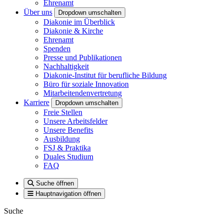
Ehrenamt
Über uns
Dropdown umschalten
Diakonie im Überblick
Diakonie & Kirche
Ehrenamt
Spenden
Presse und Publikationen
Nachhaltigkeit
Diakonie-Institut für berufliche Bildung
Büro für soziale Innovation
Mitarbeitendenvertretung
Karriere
Dropdown umschalten
Freie Stellen
Unsere Arbeitsfelder
Unsere Benefits
Ausbildung
FSJ & Praktika
Duales Studium
FAQ
Suche öffnen
Hauptnavigation öffnen
Suche