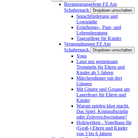
Beratungsangebote FZ Am
Schabernack
Dropdown umschalten
Sprachförderung und
Logopädie
Erziehungs-, Paar- und
Lebensberatung
Tagespflege für Kinder
Veranstaltungen FZ Am
Schabernack
Dropdown umschalten
Yoga
Lasst uns gemeinsam
Trommeln für Eltern und
Kinder ab 5 Jahren
Märchendinner mit drei
Gängen
Mit Gitarre und Gesang am
Lagerfeuer für Eltern und
Kinder
Warum spielen klug macht.
Das Spiel, Königsdisziplin
oder Zeitverschwendung?
Holzwerken - Vogelhaus für
(Groß-) Eltern und Kinder
von 3 bis 6 Jahren