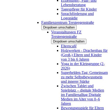
Erziehungs-, Paar- und
Lebensberatung
Tagespflege für Kinder
Sprachförderung und
Logopädie
Familienzentrum Tersteegenstraße
Dropdown umschalten
Veranstaltungen FZ
Tersteegenstraße
Dropdown umschalten
Elterncafé
Holzwerken - Drachenbau für
(Groß-) Eltern und Kinder
von 3 bis 6 Jahren
Yoga in der Kleingruppe (2-
2026)
Superhelden-Tag: Gemeinsam
zu mehr Selbstbewusstsein
und innerer Stärke
Zwischen Tablet und
Spielplatz – digitale Medien
im Familienalltag Digitale
Medien im Alter von 0–6
Jahren
Bewegungsspiele für Eltern