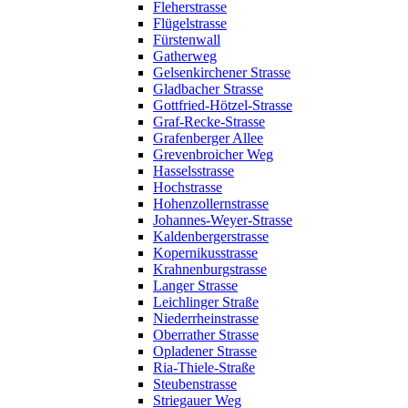
Fleherstrasse
Flügelstrasse
Fürstenwall
Gatherweg
Gelsenkirchener Strasse
Gladbacher Strasse
Gottfried-Hötzel-Strasse
Graf-Recke-Strasse
Grafenberger Allee
Grevenbroicher Weg
Hasselsstrasse
Hochstrasse
Hohenzollernstrasse
Johannes-Weyer-Strasse
Kaldenbergerstrasse
Kopernikusstrasse
Krahnenburgstrasse
Langer Strasse
Leichlinger Straße
Niederrheinstrasse
Oberrather Strasse
Opladener Strasse
Ria-Thiele-Straße
Steubenstrasse
Striegauer Weg