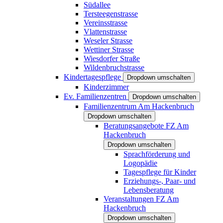
Südallee
Tersteegenstrasse
Vereinsstrasse
Vlattenstrasse
Weseler Strasse
Wettiner Strasse
Wiesdorfer Straße
Wildenbruchstrasse
Kindertagespflege
Dropdown umschalten
Kinderzimmer
Ev. Familienzentren
Dropdown umschalten
Familienzentrum Am Hackenbruch
Dropdown umschalten
Beratungsangebote FZ Am
Hackenbruch
Dropdown umschalten
Sprachförderung und
Logopädie
Tagespflege für Kinder
Erziehungs-, Paar- und
Lebensberatung
Veranstaltungen FZ Am
Hackenbruch
Dropdown umschalten