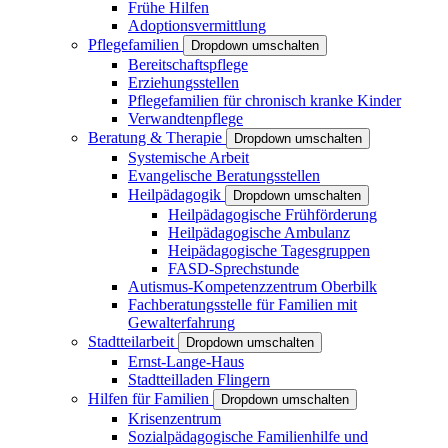
Frühe Hilfen
Adoptionsvermittlung
Pflegefamilien
Dropdown umschalten
Bereitschaftspflege
Erziehungsstellen
Pflegefamilien für chronisch kranke Kinder
Verwandtenpflege
Beratung & Therapie
Dropdown umschalten
Systemische Arbeit
Evangelische Beratungsstellen
Heilpädagogik
Dropdown umschalten
Heilpädagogische Frühförderung
Heilpädagogische Ambulanz
Heipädagogische Tagesgruppen
FASD-Sprechstunde
Autismus-Kompetenzzentrum Oberbilk
Fachberatungsstelle für Familien mit
Gewalterfahrung
Stadtteilarbeit
Dropdown umschalten
Ernst-Lange-Haus
Stadtteilladen Flingern
Hilfen für Familien
Dropdown umschalten
Krisenzentrum
Sozialpädagogische Familienhilfe und