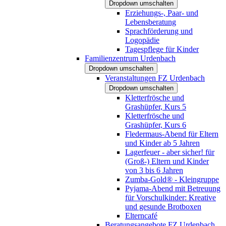
Dropdown umschalten
Erziehungs-, Paar- und
Lebensberatung
Sprachförderung und
Logopädie
Tagespflege für Kinder
Familienzentrum Urdenbach
Dropdown umschalten
Veranstaltungen FZ Urdenbach
Dropdown umschalten
Kletterfrösche und
Grashüpfer, Kurs 5
Kletterfrösche und
Grashüpfer, Kurs 6
Fledermaus-Abend für Eltern
und Kinder ab 5 Jahren
Lagerfeuer - aber sicher! für
(Groß-) Eltern und Kinder
von 3 bis 6 Jahren
Zumba-Gold® - Kleingruppe
Pyjama-Abend mit Betreuung
für Vorschulkinder: Kreative
und gesunde Brotboxen
Elterncafé
Beratungsangebote FZ Urdenbach