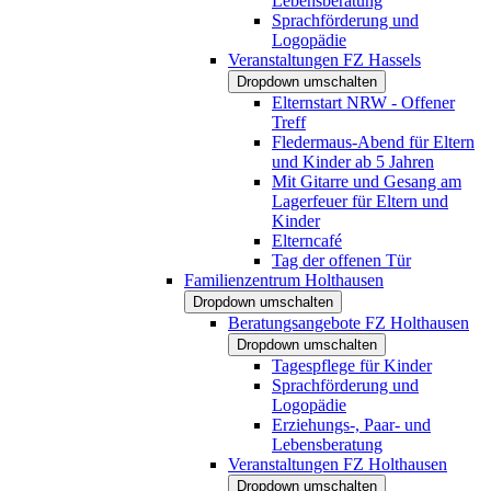
Lebensberatung
Sprachförderung und
Logopädie
Veranstaltungen FZ Hassels
Dropdown umschalten
Elternstart NRW - Offener
Treff
Fledermaus-Abend für Eltern
und Kinder ab 5 Jahren
Mit Gitarre und Gesang am
Lagerfeuer für Eltern und
Kinder
Elterncafé
Tag der offenen Tür
Familienzentrum Holthausen
Dropdown umschalten
Beratungsangebote FZ Holthausen
Dropdown umschalten
Tagespflege für Kinder
Sprachförderung und
Logopädie
Erziehungs-, Paar- und
Lebensberatung
Veranstaltungen FZ Holthausen
Dropdown umschalten