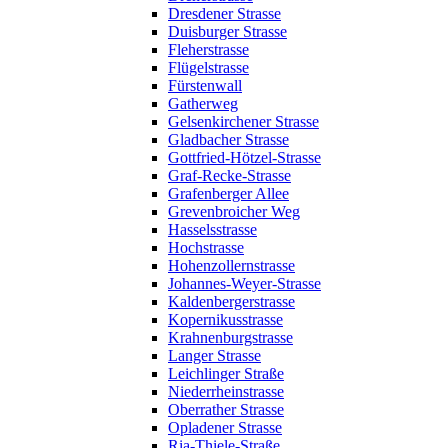
Dresdener Strasse
Duisburger Strasse
Fleherstrasse
Flügelstrasse
Fürstenwall
Gatherweg
Gelsenkirchener Strasse
Gladbacher Strasse
Gottfried-Hötzel-Strasse
Graf-Recke-Strasse
Grafenberger Allee
Grevenbroicher Weg
Hasselsstrasse
Hochstrasse
Hohenzollernstrasse
Johannes-Weyer-Strasse
Kaldenbergerstrasse
Kopernikusstrasse
Krahnenburgstrasse
Langer Strasse
Leichlinger Straße
Niederrheinstrasse
Oberrather Strasse
Opladener Strasse
Ria-Thiele-Straße