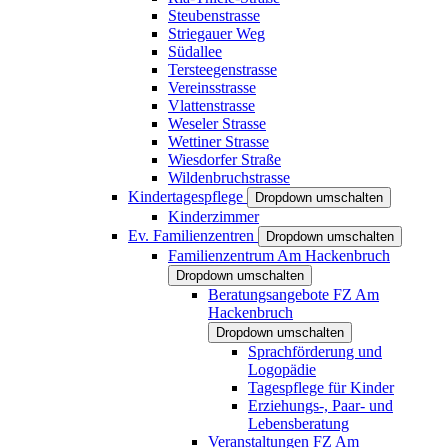
Steubenstrasse
Striegauer Weg
Südallee
Tersteegenstrasse
Vereinsstrasse
Vlattenstrasse
Weseler Strasse
Wettiner Strasse
Wiesdorfer Straße
Wildenbruchstrasse
Kindertagespflege
Dropdown umschalten
Kinderzimmer
Ev. Familienzentren
Dropdown umschalten
Familienzentrum Am Hackenbruch
Dropdown umschalten
Beratungsangebote FZ Am
Hackenbruch
Dropdown umschalten
Sprachförderung und
Logopädie
Tagespflege für Kinder
Erziehungs-, Paar- und
Lebensberatung
Veranstaltungen FZ Am