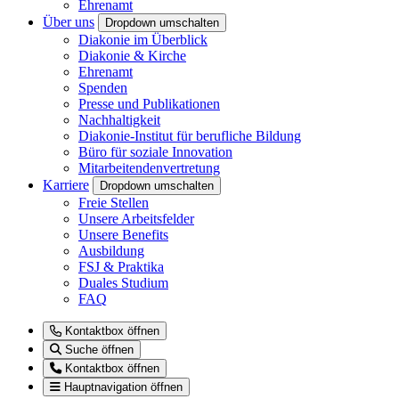
Ehrenamt
Über uns
Dropdown umschalten
Diakonie im Überblick
Diakonie & Kirche
Ehrenamt
Spenden
Presse und Publikationen
Nachhaltigkeit
Diakonie-Institut für berufliche Bildung
Büro für soziale Innovation
Mitarbeitendenvertretung
Karriere
Dropdown umschalten
Freie Stellen
Unsere Arbeitsfelder
Unsere Benefits
Ausbildung
FSJ & Praktika
Duales Studium
FAQ
Kontaktbox öffnen
Suche öffnen
Kontaktbox öffnen
Hauptnavigation öffnen