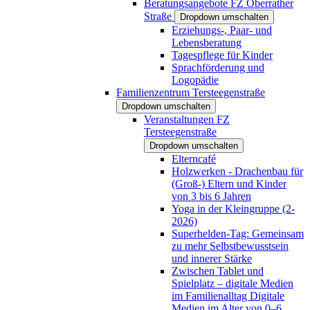
Beratungsangebote FZ Oberrather
Straße
Dropdown umschalten
Erziehungs-, Paar- und
Lebensberatung
Tagespflege für Kinder
Sprachförderung und
Logopädie
Familienzentrum Tersteegenstraße
Dropdown umschalten
Veranstaltungen FZ
Tersteegenstraße
Dropdown umschalten
Elterncafé
Holzwerken - Drachenbau für
(Groß-) Eltern und Kinder
von 3 bis 6 Jahren
Yoga in der Kleingruppe (2-
2026)
Superhelden-Tag: Gemeinsam
zu mehr Selbstbewusstsein
und innerer Stärke
Zwischen Tablet und
Spielplatz – digitale Medien
im Familienalltag Digitale
Medien im Alter von 0–6