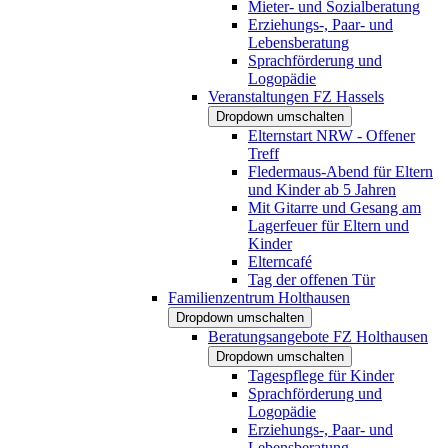
Mieter- und Sozialberatung
Erziehungs-, Paar- und
Lebensberatung
Sprachförderung und
Logopädie
Veranstaltungen FZ Hassels
Dropdown umschalten
Elternstart NRW - Offener
Treff
Fledermaus-Abend für Eltern
und Kinder ab 5 Jahren
Mit Gitarre und Gesang am
Lagerfeuer für Eltern und
Kinder
Elterncafé
Tag der offenen Tür
Familienzentrum Holthausen
Dropdown umschalten
Beratungsangebote FZ Holthausen
Dropdown umschalten
Tagespflege für Kinder
Sprachförderung und
Logopädie
Erziehungs-, Paar- und
Lebensberatung