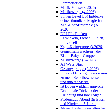
Sommerferien
Musik-Mäuse (3-2026)
Musikzwerge (4-2026)
Singen Level Up! Entdecke
deine stimmliche Magie im
Mini-Chor-Ensemble (3-
2026)
DELFI - Denken,
Entwickeln, Lieben, Fühlen,
Individuell
Yoga-Kleingruppe (3-2026)
Gemeinsam wachsen - die
Eltern-BabyGruppe
Musikzwerge (3-2026)
All Ways Sing -
Gesangsgruppe (2-2026)
Superhelden-Tag: Gemeinsam
zu mehr Selbstbewusstsein
und innerer Stärke
Ist Loben wirklich sinnvoll?
Emotionale Tricks in der
Erziehung und ihre Folgen
Fledermaus-Abend für Eltern
und Kinder ab 5 Jahren
Malen, Basteln, Gestalten für