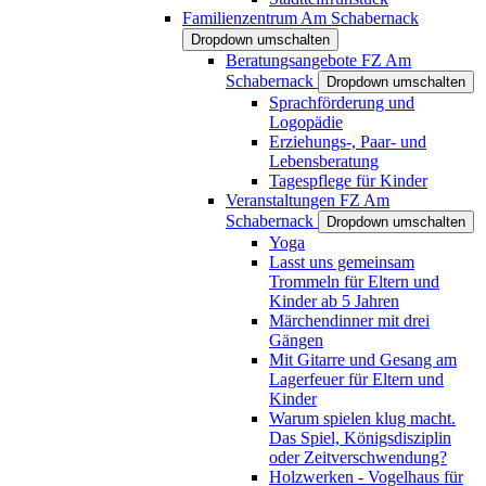
Familienzentrum Am Schabernack
Dropdown umschalten
Beratungsangebote FZ Am
Schabernack
Dropdown umschalten
Sprachförderung und
Logopädie
Erziehungs-, Paar- und
Lebensberatung
Tagespflege für Kinder
Veranstaltungen FZ Am
Schabernack
Dropdown umschalten
Yoga
Lasst uns gemeinsam
Trommeln für Eltern und
Kinder ab 5 Jahren
Märchendinner mit drei
Gängen
Mit Gitarre und Gesang am
Lagerfeuer für Eltern und
Kinder
Warum spielen klug macht.
Das Spiel, Königsdisziplin
oder Zeitverschwendung?
Holzwerken - Vogelhaus für