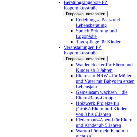
Beratungsangebote FZ
Kopernikusstraße
Dropdown umschalten
Erziehungs-, Paar- und
Lebensberatung
Sprachförderung und
Logopädie
Tagespflege für Kinder
Veranstaltungen FZ
Kopernikusstraße
Dropdown umschalten
Waldentdecker für Eltern und
Kinder ab 3 Jahren
Elternstart NRW - für Mütter
und Väter mit Babys im ersten
Lebensjahr
Gemeinsam wachsen – die
Eltern-Baby-Gruppe
Holzwerk-Projekte für
(Groß-) Eltern und Kinder
von 3 bis 6 Jahren
Fledermaus-Abend für Eltern
und Kinder ab 5 Jahren
Warum hört mein Kind mir
nicht zu?