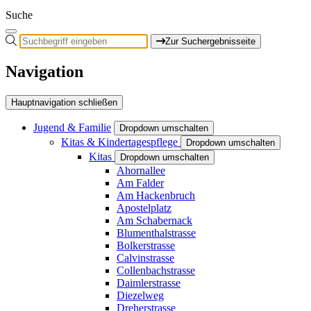
Suche
Zur Suchergebnisseite
Navigation
Hauptnavigation schließen
Jugend & Familie
Dropdown umschalten
Kitas & Kindertagespflege
Dropdown umschalten
Kitas
Dropdown umschalten
Ahornallee
Am Falder
Am Hackenbruch
Apostelplatz
Am Schabernack
Blumenthalstrasse
Bolkerstrasse
Calvinstrasse
Collenbachstrasse
Daimlerstrasse
Diezelweg
Dreherstrasse