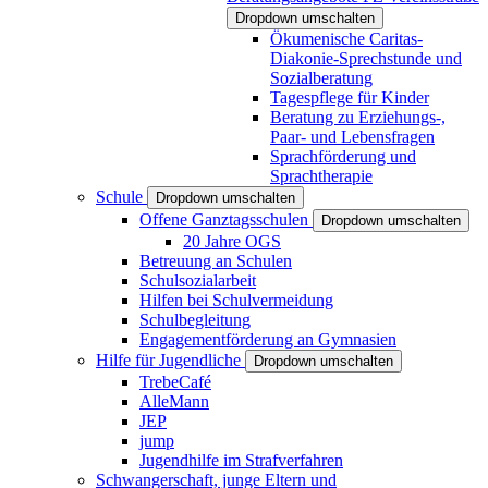
Dropdown umschalten
Ökumenische Caritas-
Diakonie-Sprechstunde und
Sozialberatung
Tagespflege für Kinder
Beratung zu Erziehungs-,
Paar- und Lebensfragen
Sprachförderung und
Sprachtherapie
Schule
Dropdown umschalten
Offene Ganztagsschulen
Dropdown umschalten
20 Jahre OGS
Betreuung an Schulen
Schulsozialarbeit
Hilfen bei Schulvermeidung
Schulbegleitung
Engagementförderung an Gymnasien
Hilfe für Jugendliche
Dropdown umschalten
TrebeCafé
AlleMann
JEP
jump
Jugendhilfe im Strafverfahren
Schwangerschaft, junge Eltern und