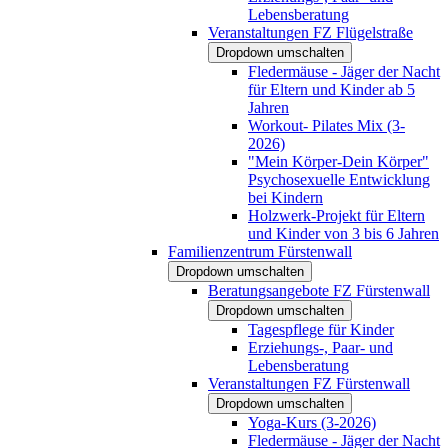
Lebensberatung
Veranstaltungen FZ Flügelstraße
Dropdown umschalten
Fledermäuse - Jäger der Nacht
für Eltern und Kinder ab 5
Jahren
Workout- Pilates Mix (3-
2026)
"Mein Körper-Dein Körper"
Psychosexuelle Entwicklung
bei Kindern
Holzwerk-Projekt für Eltern
und Kinder von 3 bis 6 Jahren
Familienzentrum Fürstenwall
Dropdown umschalten
Beratungsangebote FZ Fürstenwall
Dropdown umschalten
Tagespflege für Kinder
Erziehungs-, Paar- und
Lebensberatung
Veranstaltungen FZ Fürstenwall
Dropdown umschalten
Yoga-Kurs (3-2026)
Fledermäuse - Jäger der Nacht