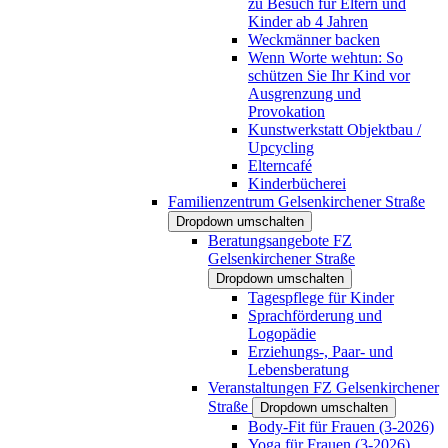
zu Besuch für Eltern und
Kinder ab 4 Jahren
Weckmänner backen
Wenn Worte wehtun: So
schützen Sie Ihr Kind vor
Ausgrenzung und
Provokation
Kunstwerkstatt Objektbau /
Upcycling
Elterncafé
Kinderbücherei
Familienzentrum Gelsenkirchener Straße
Dropdown umschalten
Beratungsangebote FZ
Gelsenkirchener Straße
Dropdown umschalten
Tagespflege für Kinder
Sprachförderung und
Logopädie
Erziehungs-, Paar- und
Lebensberatung
Veranstaltungen FZ Gelsenkirchener
Straße
Dropdown umschalten
Body-Fit für Frauen (3-2026)
Yoga für Frauen (3-2026)