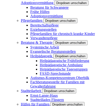
Adoptionsvermittlung
Dropdown umschalten
Beratung für Schwangere
Frühe Hilfen
Adoptionsvermittlung
Pflegefamilien
Dropdown umschalten
Bereitschaftspflege
Erziehungsstellen
Pflegefamilien für chronisch kranke Kinder
Verwandtenpflege
Beratung & Therapie
Dropdown umschalten
Systemische Arbeit
Evangelische Beratungsstellen
Heilpädagogik
Dropdown umschalten
Heilpädagogische Frühförderung
Heilpädagogische Ambulanz
Heipädagogische Tagesgruppen
FASD-Sprechstunde
Autismus-Kompetenzzentrum Oberbilk
Fachberatungsstelle für Familien mit
Gewalterfahrung
Stadtteilarbeit
Dropdown umschalten
Ernst-Lange-Haus
Stadtteilladen Flingern
Hilfen für Familien
Dropdown umschalten