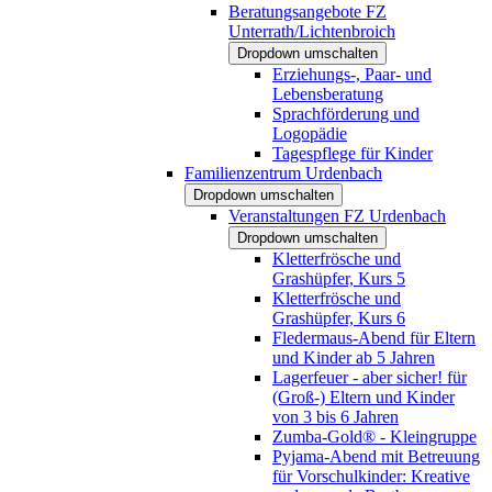
Beratungsangebote FZ
Unterrath/Lichtenbroich
Dropdown umschalten
Erziehungs-, Paar- und
Lebensberatung
Sprachförderung und
Logopädie
Tagespflege für Kinder
Familienzentrum Urdenbach
Dropdown umschalten
Veranstaltungen FZ Urdenbach
Dropdown umschalten
Kletterfrösche und
Grashüpfer, Kurs 5
Kletterfrösche und
Grashüpfer, Kurs 6
Fledermaus-Abend für Eltern
und Kinder ab 5 Jahren
Lagerfeuer - aber sicher! für
(Groß-) Eltern und Kinder
von 3 bis 6 Jahren
Zumba-Gold® - Kleingruppe
Pyjama-Abend mit Betreuung
für Vorschulkinder: Kreative