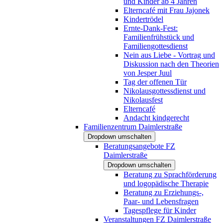
und Kinder ab 4 Jahren
Elterncafé mit Frau Jajonek
Kindertrödel
Ernte-Dank-Fest:
Familienfrühstück und
Familiengottesdienst
Nein aus Liebe - Vortrag und
Diskussion nach den Theorien
von Jesper Juul
Tag der offenen Tür
Nikolausgottessdienst und
Nikolausfest
Elterncafé
Andacht kindgerecht
Familienzentrum Daimlerstraße
Dropdown umschalten
Beratungsangebote FZ
Daimlerstraße
Dropdown umschalten
Beratung zu Sprachförderung
und logopädische Therapie
Beratung zu Erziehungs-,
Paar- und Lebensfragen
Tagespflege für Kinder
Veranstaltungen FZ Daimlerstraße