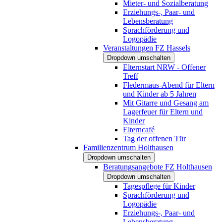
Mieter- und Sozialberatung
Erziehungs-, Paar- und
Lebensberatung
Sprachförderung und
Logopädie
Veranstaltungen FZ Hassels
Dropdown umschalten
Elternstart NRW - Offener
Treff
Fledermaus-Abend für Eltern
und Kinder ab 5 Jahren
Mit Gitarre und Gesang am
Lagerfeuer für Eltern und
Kinder
Elterncafé
Tag der offenen Tür
Familienzentrum Holthausen
Dropdown umschalten
Beratungsangebote FZ Holthausen
Dropdown umschalten
Tagespflege für Kinder
Sprachförderung und
Logopädie
Erziehungs-, Paar- und
Lebensberatung