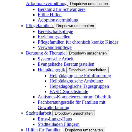
Adoptionsvermittlung
Dropdown umschalten
Beratung für Schwangere
Frühe Hilfen
Adoptionsvermittlung
Pflegefamilien
Dropdown umschalten
Bereitschaftspflege
Erziehungsstellen
Pflegefamilien für chronisch kranke Kinder
Verwandtenpflege
Beratung & Therapie
Dropdown umschalten
Systemische Arbeit
Evangelische Beratungsstellen
Heilpädagogik
Dropdown umschalten
Heilpädagogische Frühförderung
Heilpädagogische Ambulanz
Heipädagogische Tagesgruppen
FASD-Sprechstunde
Autismus-Kompetenzzentrum Oberbilk
Fachberatungsstelle für Familien mit
Gewalterfahrung
Stadtteilarbeit
Dropdown umschalten
Ernst-Lange-Haus
Stadtteilladen Flingern
Hilfen für Familien
Dropdown umschalten