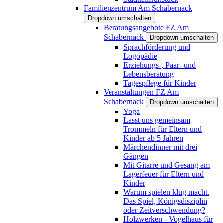
Familienzentrum Am Schabernack
Dropdown umschalten
Beratungsangebote FZ Am
Schabernack
Dropdown umschalten
Sprachförderung und
Logopädie
Erziehungs-, Paar- und
Lebensberatung
Tagespflege für Kinder
Veranstaltungen FZ Am
Schabernack
Dropdown umschalten
Yoga
Lasst uns gemeinsam
Trommeln für Eltern und
Kinder ab 5 Jahren
Märchendinner mit drei
Gängen
Mit Gitarre und Gesang am
Lagerfeuer für Eltern und
Kinder
Warum spielen klug macht.
Das Spiel, Königsdisziplin
oder Zeitverschwendung?
Holzwerken - Vogelhaus für