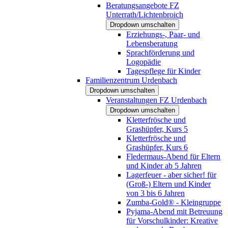
Beratungsangebote FZ
Unterrath/Lichtenbroich
Dropdown umschalten
Erziehungs-, Paar- und
Lebensberatung
Sprachförderung und
Logopädie
Tagespflege für Kinder
Familienzentrum Urdenbach
Dropdown umschalten
Veranstaltungen FZ Urdenbach
Dropdown umschalten
Kletterfrösche und
Grashüpfer, Kurs 5
Kletterfrösche und
Grashüpfer, Kurs 6
Fledermaus-Abend für Eltern
und Kinder ab 5 Jahren
Lagerfeuer - aber sicher! für
(Groß-) Eltern und Kinder
von 3 bis 6 Jahren
Zumba-Gold® - Kleingruppe
Pyjama-Abend mit Betreuung
für Vorschulkinder: Kreative