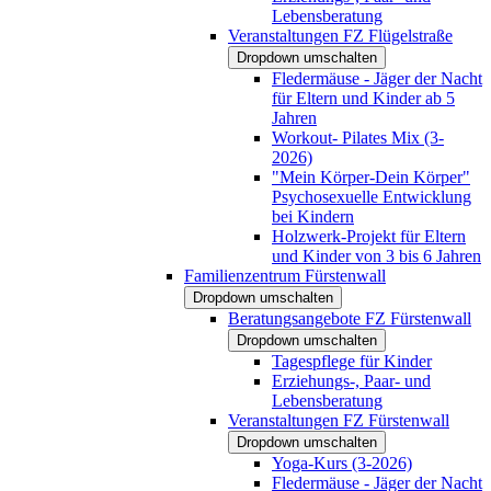
Lebensberatung
Veranstaltungen FZ Flügelstraße
Dropdown umschalten
Fledermäuse - Jäger der Nacht
für Eltern und Kinder ab 5
Jahren
Workout- Pilates Mix (3-
2026)
"Mein Körper-Dein Körper"
Psychosexuelle Entwicklung
bei Kindern
Holzwerk-Projekt für Eltern
und Kinder von 3 bis 6 Jahren
Familienzentrum Fürstenwall
Dropdown umschalten
Beratungsangebote FZ Fürstenwall
Dropdown umschalten
Tagespflege für Kinder
Erziehungs-, Paar- und
Lebensberatung
Veranstaltungen FZ Fürstenwall
Dropdown umschalten
Yoga-Kurs (3-2026)
Fledermäuse - Jäger der Nacht