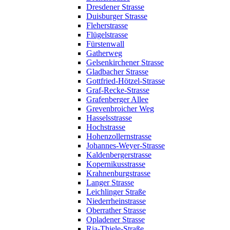
Dresdener Strasse
Duisburger Strasse
Fleherstrasse
Flügelstrasse
Fürstenwall
Gatherweg
Gelsenkirchener Strasse
Gladbacher Strasse
Gottfried-Hötzel-Strasse
Graf-Recke-Strasse
Grafenberger Allee
Grevenbroicher Weg
Hasselsstrasse
Hochstrasse
Hohenzollernstrasse
Johannes-Weyer-Strasse
Kaldenbergerstrasse
Kopernikusstrasse
Krahnenburgstrasse
Langer Strasse
Leichlinger Straße
Niederrheinstrasse
Oberrather Strasse
Opladener Strasse
Ria-Thiele-Straße