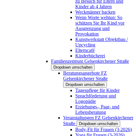
zu Besuch für Eltern und
Kinder ab 4 Jahren
Weckmänner backen
Wenn Worte wehtun: So
schützen Sie Ihr Kind vor
Ausgrenzung und
Provokation
Kunstwerkstatt Objektbau /
Upcycling
Elterncafé
Kinderbücherei
Familienzentrum Gelsenkirchener Straße
Dropdown umschalten
Beratungsangebote FZ
Gelsenkirchener Straße
Dropdown umschalten
Tagespflege für Kinder
Sprachförderung und
Logopädie
Erziehungs-, Paar- und
Lebensberatung
Veranstaltungen FZ Gelsenkirchener
Straße
Dropdown umschalten
Body-Fit für Frauen (3-2026)
Yoga für Frauen (3-2026)