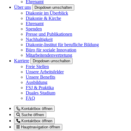
Ehrenamt
Über uns
Dropdown umschalten
Diakonie im Überblick
Diakonie & Kirche
Ehrenamt
Spenden
Presse und Publikationen
Nachhaltigkeit
Diakonie-Institut für berufliche Bildung
Büro für soziale Innovation
Mitarbeitendenvertretung
Karriere
Dropdown umschalten
Freie Stellen
Unsere Arbeitsfelder
Unsere Benefits
Ausbildung
FSJ & Praktika
Duales Studium
FAQ
Kontaktbox öffnen
Suche öffnen
Kontaktbox öffnen
Hauptnavigation öffnen