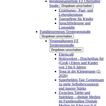
Beratungsangebote FZ Oberrather
Straße
Dropdown umschalten
Erziehungs-, Paar- und
Lebensberatung
Tagespflege für Kinder
Sprachförderung und
Logopädie
Familienzentrum Tersteegenstraße
Dropdown umschalten
Veranstaltungen FZ
Tersteegenstraße
Dropdown umschalten
Elterncafé
Holzwerken - Drachenbau für
(Groß-) Eltern und Kinder
von 3 bis 6 Jahren
Yoga in der Kleingruppe (2-
2026)
Superhelden-Tag: Gemeinsam
zu mehr Selbstbewusstsein
und innerer Stärke
Zwischen Tablet und
Spielplatz – digitale Medien
im Familienalltag Digitale
Medien im Alter von 0–6