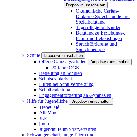
Dropdown umschalten
Ökumenische Caritas-
Diakonie-Sprechstunde und
Sozialberatung
Tagespflege für Kinder
Beratung zu Erziehungs-,
Paar- und Lebensfragen
Sprachförderung und
Sprachtherapie
Schule
Dropdown umschalten
Offene Ganztagsschulen
Dropdown umschalten
20 Jahre OGS
Betreuung an Schulen
Schulsozialarbeit
Hilfen bei Schulvermeidung
Schulbegleitung
Engagementförderung an Gymnasien
Hilfe für Jugendliche
Dropdown umschalten
TrebeCafé
AlleMann
JEP
jump
Jugendhilfe im Strafverfahren
Schwangerschaft, junge Eltern und