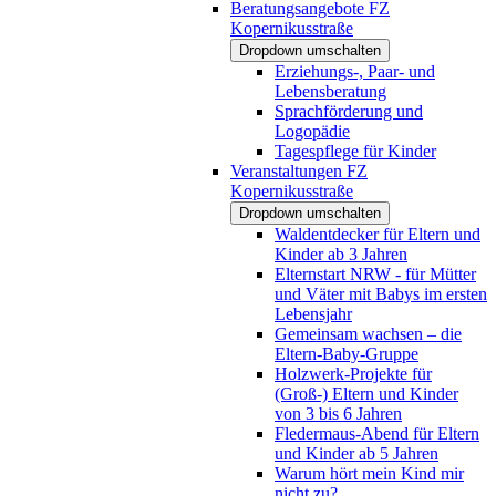
Beratungsangebote FZ
Kopernikusstraße
Dropdown umschalten
Erziehungs-, Paar- und
Lebensberatung
Sprachförderung und
Logopädie
Tagespflege für Kinder
Veranstaltungen FZ
Kopernikusstraße
Dropdown umschalten
Waldentdecker für Eltern und
Kinder ab 3 Jahren
Elternstart NRW - für Mütter
und Väter mit Babys im ersten
Lebensjahr
Gemeinsam wachsen – die
Eltern-Baby-Gruppe
Holzwerk-Projekte für
(Groß-) Eltern und Kinder
von 3 bis 6 Jahren
Fledermaus-Abend für Eltern
und Kinder ab 5 Jahren
Warum hört mein Kind mir
nicht zu?