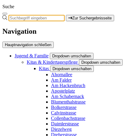
Suche
Zur Suchergebnisseite
Navigation
Hauptnavigation schließen
Jugend & Familie
Dropdown umschalten
Kitas & Kindertagespflege
Dropdown umschalten
Kitas
Dropdown umschalten
Ahornallee
Am Falder
Am Hackenbruch
Apostelplatz
Am Schabernack
Blumenthalstrasse
Bolkerstrasse
Calvinstrasse
Collenbachstrasse
Daimlerstrasse
Diezelweg
Dreherstrasse