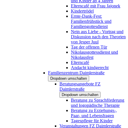
und Kinder ab 4 Jahren
Elterncafé mit Frau Jajonek
Kindertrödel
Ernte-Dank-Fest:
Familienfrühstück und
Familiengottesdienst
Nein aus Liebe - Vortrag und
Diskussion nach den Theorien
von Jesper Juul
Tag der offenen Tür
Nikolausgottessdienst und
Nikolausfest
Elterncafé
Andacht kindgerecht
Familienzentrum Daimlerstraße
Dropdown umschalten
Beratungsangebote FZ
Daimlerstraße
Dropdown umschalten
Beratung zu Sprachförderung
und logopädische Therapie
Beratung zu Erziehungs-,
Paar- und Lebensfragen
Tagespflege für Kinder
Veranstaltungen FZ Daimlerstraße