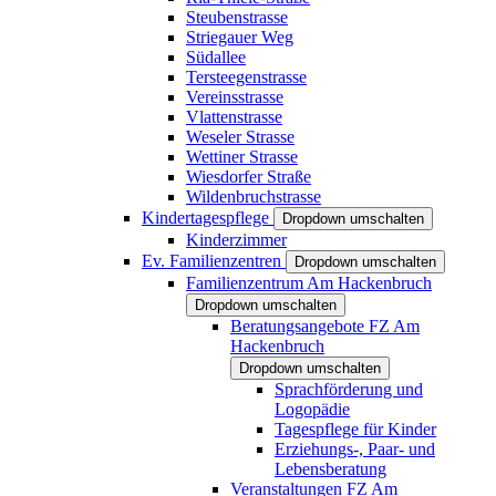
Steubenstrasse
Striegauer Weg
Südallee
Tersteegenstrasse
Vereinsstrasse
Vlattenstrasse
Weseler Strasse
Wettiner Strasse
Wiesdorfer Straße
Wildenbruchstrasse
Kindertagespflege
Dropdown umschalten
Kinderzimmer
Ev. Familienzentren
Dropdown umschalten
Familienzentrum Am Hackenbruch
Dropdown umschalten
Beratungsangebote FZ Am
Hackenbruch
Dropdown umschalten
Sprachförderung und
Logopädie
Tagespflege für Kinder
Erziehungs-, Paar- und
Lebensberatung
Veranstaltungen FZ Am