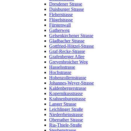
Dresdener Strasse
Duisburger Strasse
Fleherstrasse
Flügelstrasse
Fürstenwall
Gatherweg
Gelsenkirchener Strasse
Gladbacher Strasse
Gottfried-Hötzel-Strasse
Graf-Recke-Strasse
Grafenberger Allee
Grevenbroicher Weg
Hasselsstrasse
Hochstrasse
Hohenzollernstrasse
Johannes-Weyer-Strasse
Kaldenbergerstrasse
Kopernikusstrasse
Krahnenburgstrasse
Langer Strasse
Leichlinger Straße
Niederrheinstrasse
Oberrather Strasse
Ria-Thiele-Straße
Steubenstrasse