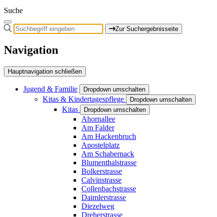
Suche
Zur Suchergebnisseite
Navigation
Hauptnavigation schließen
Jugend & Familie
Dropdown umschalten
Kitas & Kindertagespflege
Dropdown umschalten
Kitas
Dropdown umschalten
Ahornallee
Am Falder
Am Hackenbruch
Apostelplatz
Am Schabernack
Blumenthalstrasse
Bolkerstrasse
Calvinstrasse
Collenbachstrasse
Daimlerstrasse
Diezelweg
Dreherstrasse