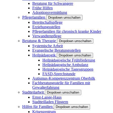
Beratung für Schwangere
Frühe Hilfen
Adoptionsvermittlung
Pflegefamilien
Dropdown umschalten
Bereitschaftspflege
Erziehungsstellen
Pflegefamilien für chronisch kranke Kinder
Verwandtenpflege
Beratung & Therapie
Dropdown umschalten
Systemische Arbeit
Evangelische Beratungsstellen
Heilpädagogik
Dropdown umschalten
Heilpädagogische Frühförderung
Heilpädagogische Ambulanz
Heipädagogische Tagesgruppen
FASD-Sprechstunde
Autismus-Kompetenzzentrum Oberbilk
Fachberatungsstelle für Familien mit
Gewalterfahrung
Stadtteilarbeit
Dropdown umschalten
Ernst-Lange-Haus
Stadtteilladen Flingern
Hilfen für Familien
Dropdown umschalten
Krisenzentrum