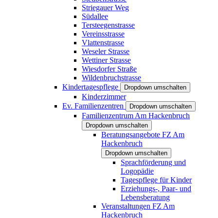
Striegauer Weg
Südallee
Tersteegenstrasse
Vereinsstrasse
Vlattenstrasse
Weseler Strasse
Wettiner Strasse
Wiesdorfer Straße
Wildenbruchstrasse
Kindertagespflege
Dropdown umschalten
Kinderzimmer
Ev. Familienzentren
Dropdown umschalten
Familienzentrum Am Hackenbruch
Dropdown umschalten
Beratungsangebote FZ Am
Hackenbruch
Dropdown umschalten
Sprachförderung und
Logopädie
Tagespflege für Kinder
Erziehungs-, Paar- und
Lebensberatung
Veranstaltungen FZ Am
Hackenbruch