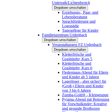
Unterrath/Lichtenbroich
Dropdown umschalten
Erziehungs-, Paar- und
Lebensberatung
Sprachförderung und
Logopädie
Tagespflege für Kinder
Familienzentrum Urdenbach
Dropdown umschalten
Veranstaltungen FZ Urdenbach
Dropdown umschalten
Kletterfrösche und
Grashüpfer, Kurs 5
Kletterfrösche und
Grashüpfer, Kurs 6
Fledermaus-Abend für Eltern
und Kinder ab 5 Jahren
Lagerfeuer - aber sicher! für
(Groß-) Eltern und Kinder
von 3 bis 6 Jahren
Zumba-Gold® - Kleingruppe
Pyjama-Abend mit Betreuung
für Vorschulkinder: Kreative
und gesunde Brotboxen