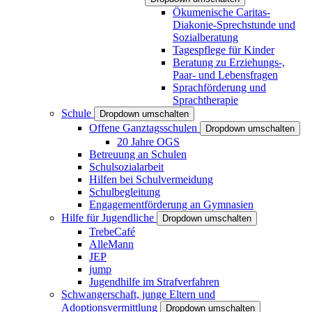
Ökumenische Caritas-
Diakonie-Sprechstunde und
Sozialberatung
Tagespflege für Kinder
Beratung zu Erziehungs-,
Paar- und Lebensfragen
Sprachförderung und
Sprachtherapie
Schule
Dropdown umschalten
Offene Ganztagsschulen
Dropdown umschalten
20 Jahre OGS
Betreuung an Schulen
Schulsozialarbeit
Hilfen bei Schulvermeidung
Schulbegleitung
Engagementförderung an Gymnasien
Hilfe für Jugendliche
Dropdown umschalten
TrebeCafé
AlleMann
JEP
jump
Jugendhilfe im Strafverfahren
Schwangerschaft, junge Eltern und
Adoptionsvermittlung
Dropdown umschalten