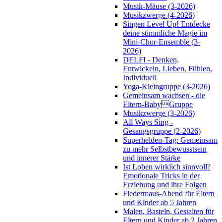
Musik-Mäuse (3-2026)
Musikzwerge (4-2026)
Singen Level Up! Entdecke
deine stimmliche Magie im
Mini-Chor-Ensemble (3-
2026)
DELFI - Denken,
Entwickeln, Lieben, Fühlen,
Individuell
Yoga-Kleingruppe (3-2026)
Gemeinsam wachsen - die
Eltern-BabyGruppe
Musikzwerge (3-2026)
All Ways Sing -
Gesangsgruppe (2-2026)
Superhelden-Tag: Gemeinsam
zu mehr Selbstbewusstsein
und innerer Stärke
Ist Loben wirklich sinnvoll?
Emotionale Tricks in der
Erziehung und ihre Folgen
Fledermaus-Abend für Eltern
und Kinder ab 5 Jahren
Malen, Basteln, Gestalten für
Eltern und Kinder ab 2 Jahren