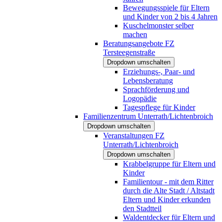
Bewegungsspiele für Eltern
und Kinder von 2 bis 4 Jahren
Kuschelmonster selber
machen
Beratungsangebote FZ
Tersteegenstraße
Dropdown umschalten
Erziehungs-, Paar- und
Lebensberatung
Sprachförderung und
Logopädie
Tagespflege für Kinder
Familienzentrum Unterrath/Lichtenbroich
Dropdown umschalten
Veranstaltungen FZ
Unterrath/Lichtenbroich
Dropdown umschalten
Krabbelgruppe für Eltern und
Kinder
Familientour - mit dem Ritter
durch die Alte Stadt / Altstadt
Eltern und Kinder erkunden
den Stadtteil
Waldentdecker für Eltern und