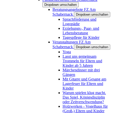
Dropdown umschalten
Beratungsangebote FZ Am
Schabernack
Dropdown umschalten
Sprachförderung und
Logopädie
Erziehungs-, Paar- und
Lebensberatung
Tagespflege für Kinder
Veranstaltungen FZ Am
Schabernack
Dropdown umschalten
Yoga
Lasst uns gemeinsam
Trommeln für Eltern und
Kinder ab 5 Jahren
Märchendinner mit drei
Gängen
Mit Gitarre und Gesang am
Lagerfeuer für Eltern und
Kinder
Warum spielen klug macht.
Das Spiel, Königsdisziplin
oder Zeitverschwendung?
Holzwerken - Vogelhaus für
(Groß-) Eltern und Kinder