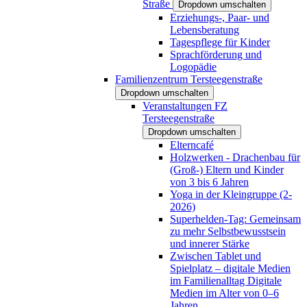
Straße
Dropdown umschalten
Erziehungs-, Paar- und
Lebensberatung
Tagespflege für Kinder
Sprachförderung und
Logopädie
Familienzentrum Tersteegenstraße
Dropdown umschalten
Veranstaltungen FZ
Tersteegenstraße
Dropdown umschalten
Elterncafé
Holzwerken - Drachenbau für
(Groß-) Eltern und Kinder
von 3 bis 6 Jahren
Yoga in der Kleingruppe (2-
2026)
Superhelden-Tag: Gemeinsam
zu mehr Selbstbewusstsein
und innerer Stärke
Zwischen Tablet und
Spielplatz – digitale Medien
im Familienalltag Digitale
Medien im Alter von 0–6
Jahren