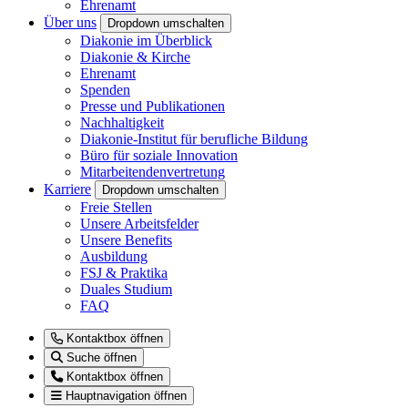
Ehrenamt
Über uns
Dropdown umschalten
Diakonie im Überblick
Diakonie & Kirche
Ehrenamt
Spenden
Presse und Publikationen
Nachhaltigkeit
Diakonie-Institut für berufliche Bildung
Büro für soziale Innovation
Mitarbeitendenvertretung
Karriere
Dropdown umschalten
Freie Stellen
Unsere Arbeitsfelder
Unsere Benefits
Ausbildung
FSJ & Praktika
Duales Studium
FAQ
Kontaktbox öffnen
Suche öffnen
Kontaktbox öffnen
Hauptnavigation öffnen