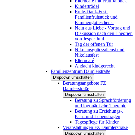
Elterncafé mit Frau Jajonek
Kindertrödel
Ernte-Dank-Fest:
Familienfrühstück und
Familiengottesdienst
Nein aus Liebe - Vortrag und
Diskussion nach den Theorien
von Jesper Juul
Tag der offenen Tür
Nikolausgottessdienst und
Nikolausfest
Elterncafé
Andacht kindgerecht
Familienzentrum Daimlerstraße
Dropdown umschalten
Beratungsangebote FZ
Daimlerstraße
Dropdown umschalten
Beratung zu Sprachförderung
und logopädische Therapie
Beratung zu Erziehungs-,
Paar- und Lebensfragen
Tagespflege für Kinder
Veranstaltungen FZ Daimlerstraße
Dropdown umschalten