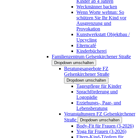
Kinder ab 4 Jahren
Weckmänner backen
Wenn Worte wehtun: So
schützen Sie Ihr Kind vor
Ausgrenzung und
Provokation
Kunstwerkstatt Objektbau /
Upcycling
Elterncafé
Kinderbücherei
Familienzentrum Gelsenkirchener Straße
Dropdown umschalten
Beratungsangebote FZ
Gelsenkirchener Straße
Dropdown umschalten
Tagespflege für Kinder
Sprachförderung und
Logopädie
Erziehungs-, Paar- und
Lebensberatung
Veranstaltungen FZ Gelsenkirchener
Straße
Dropdown umschalten
Body-Fit für Frauen (3-2026)
Yoga für Frauen (3-2026)
Eltern-Kind-Töpfern für