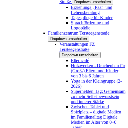
Straße
Dropdown umschalten
Erziehungs-, Paar- und
Lebensberatung
Tagespflege für Kinder
Sprachförderung und
Logopädie
Familienzentrum Tersteegenstraße
Dropdown umschalten
Veranstaltungen FZ
Tersteegenstraße
Dropdown umschalten
Elterncafé
Holzwerken - Drachenbau für
(Groß-) Eltern und Kinder
von 3 bis 6 Jahren
Yoga in der Kleingruppe (2-
2026)
Superhelden-Tag: Gemeinsam
zu mehr Selbstbewusstsein
und innerer Stärke
Zwischen Tablet und
Spielplatz – digitale Medien
im Familienalltag Digitale
Medien im Alter von 0–6
Jahren