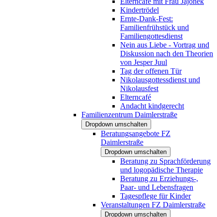
Elterncafé mit Frau Jajonek
Kindertrödel
Ernte-Dank-Fest:
Familienfrühstück und
Familiengottesdienst
Nein aus Liebe - Vortrag und
Diskussion nach den Theorien
von Jesper Juul
Tag der offenen Tür
Nikolausgottessdienst und
Nikolausfest
Elterncafé
Andacht kindgerecht
Familienzentrum Daimlerstraße
Dropdown umschalten
Beratungsangebote FZ
Daimlerstraße
Dropdown umschalten
Beratung zu Sprachförderung
und logopädische Therapie
Beratung zu Erziehungs-,
Paar- und Lebensfragen
Tagespflege für Kinder
Veranstaltungen FZ Daimlerstraße
Dropdown umschalten