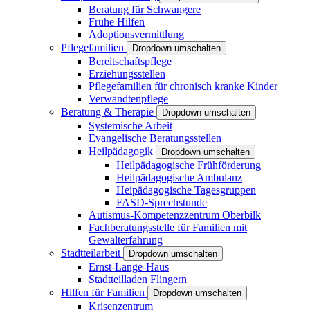
Beratung für Schwangere
Frühe Hilfen
Adoptionsvermittlung
Pflegefamilien
Dropdown umschalten
Bereitschaftspflege
Erziehungsstellen
Pflegefamilien für chronisch kranke Kinder
Verwandtenpflege
Beratung & Therapie
Dropdown umschalten
Systemische Arbeit
Evangelische Beratungsstellen
Heilpädagogik
Dropdown umschalten
Heilpädagogische Frühförderung
Heilpädagogische Ambulanz
Heipädagogische Tagesgruppen
FASD-Sprechstunde
Autismus-Kompetenzzentrum Oberbilk
Fachberatungsstelle für Familien mit
Gewalterfahrung
Stadtteilarbeit
Dropdown umschalten
Ernst-Lange-Haus
Stadtteilladen Flingern
Hilfen für Familien
Dropdown umschalten
Krisenzentrum