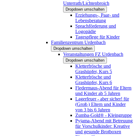
Unterrath/Lichtenbroich
Dropdown umschalten
Erziehungs-, Paar- und
Lebensberatung
Sprachförderung und
Logopädie
Tagespflege für Kinder
Familienzentrum Urdenbach
Dropdown umschalten
Veranstaltungen FZ Urdenbach
Dropdown umschalten
Kletterfrösche und
Grashüpfer, Kurs 5
Kletterfrösche und
Grashüpfer, Kurs 6
Fledermaus-Abend für Eltern
und Kinder ab 5 Jahren
Lagerfeuer - aber sicher! für
(Groß-) Eltern und Kinder
von 3 bis 6 Jahren
Zumba-Gold® - Kleingruppe
Pyjama-Abend mit Betreuung
für Vorschulkinder: Kreative
und gesunde Brotboxen