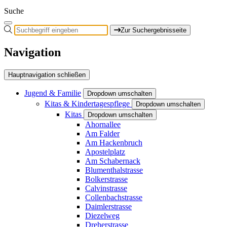
Suche
Zur Suchergebnisseite
Navigation
Hauptnavigation schließen
Jugend & Familie
Dropdown umschalten
Kitas & Kindertagespflege
Dropdown umschalten
Kitas
Dropdown umschalten
Ahornallee
Am Falder
Am Hackenbruch
Apostelplatz
Am Schabernack
Blumenthalstrasse
Bolkerstrasse
Calvinstrasse
Collenbachstrasse
Daimlerstrasse
Diezelweg
Dreherstrasse