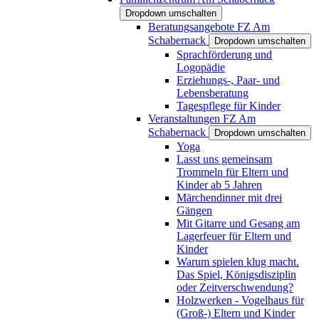
Dropdown umschalten
Beratungsangebote FZ Am
Schabernack
Dropdown umschalten
Sprachförderung und
Logopädie
Erziehungs-, Paar- und
Lebensberatung
Tagespflege für Kinder
Veranstaltungen FZ Am
Schabernack
Dropdown umschalten
Yoga
Lasst uns gemeinsam
Trommeln für Eltern und
Kinder ab 5 Jahren
Märchendinner mit drei
Gängen
Mit Gitarre und Gesang am
Lagerfeuer für Eltern und
Kinder
Warum spielen klug macht.
Das Spiel, Königsdisziplin
oder Zeitverschwendung?
Holzwerken - Vogelhaus für
(Groß-) Eltern und Kinder