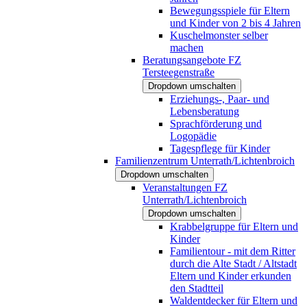
Bewegungsspiele für Eltern
und Kinder von 2 bis 4 Jahren
Kuschelmonster selber
machen
Beratungsangebote FZ
Tersteegenstraße
Dropdown umschalten
Erziehungs-, Paar- und
Lebensberatung
Sprachförderung und
Logopädie
Tagespflege für Kinder
Familienzentrum Unterrath/Lichtenbroich
Dropdown umschalten
Veranstaltungen FZ
Unterrath/Lichtenbroich
Dropdown umschalten
Krabbelgruppe für Eltern und
Kinder
Familientour - mit dem Ritter
durch die Alte Stadt / Altstadt
Eltern und Kinder erkunden
den Stadtteil
Waldentdecker für Eltern und