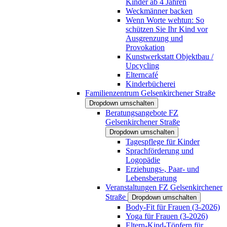
Kinder ab 4 Jahren
Weckmänner backen
Wenn Worte wehtun: So
schützen Sie Ihr Kind vor
Ausgrenzung und
Provokation
Kunstwerkstatt Objektbau /
Upcycling
Elterncafé
Kinderbücherei
Familienzentrum Gelsenkirchener Straße
Dropdown umschalten
Beratungsangebote FZ
Gelsenkirchener Straße
Dropdown umschalten
Tagespflege für Kinder
Sprachförderung und
Logopädie
Erziehungs-, Paar- und
Lebensberatung
Veranstaltungen FZ Gelsenkirchener
Straße
Dropdown umschalten
Body-Fit für Frauen (3-2026)
Yoga für Frauen (3-2026)
Eltern-Kind-Töpfern für