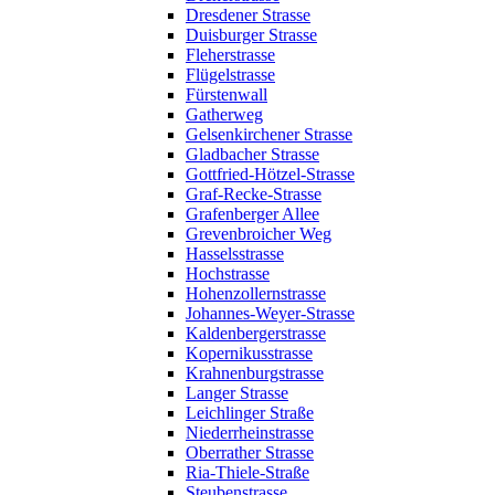
Dresdener Strasse
Duisburger Strasse
Fleherstrasse
Flügelstrasse
Fürstenwall
Gatherweg
Gelsenkirchener Strasse
Gladbacher Strasse
Gottfried-Hötzel-Strasse
Graf-Recke-Strasse
Grafenberger Allee
Grevenbroicher Weg
Hasselsstrasse
Hochstrasse
Hohenzollernstrasse
Johannes-Weyer-Strasse
Kaldenbergerstrasse
Kopernikusstrasse
Krahnenburgstrasse
Langer Strasse
Leichlinger Straße
Niederrheinstrasse
Oberrather Strasse
Ria-Thiele-Straße
Steubenstrasse