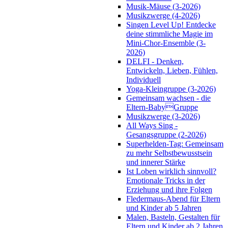
Musik-Mäuse (3-2026)
Musikzwerge (4-2026)
Singen Level Up! Entdecke
deine stimmliche Magie im
Mini-Chor-Ensemble (3-
2026)
DELFI - Denken,
Entwickeln, Lieben, Fühlen,
Individuell
Yoga-Kleingruppe (3-2026)
Gemeinsam wachsen - die
Eltern-BabyGruppe
Musikzwerge (3-2026)
All Ways Sing -
Gesangsgruppe (2-2026)
Superhelden-Tag: Gemeinsam
zu mehr Selbstbewusstsein
und innerer Stärke
Ist Loben wirklich sinnvoll?
Emotionale Tricks in der
Erziehung und ihre Folgen
Fledermaus-Abend für Eltern
und Kinder ab 5 Jahren
Malen, Basteln, Gestalten für
Eltern und Kinder ab 2 Jahren