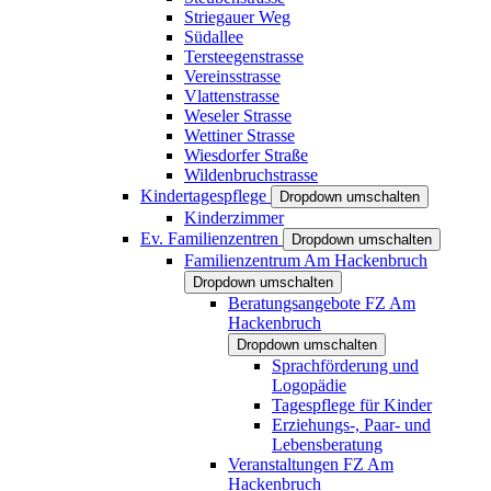
Striegauer Weg
Südallee
Tersteegenstrasse
Vereinsstrasse
Vlattenstrasse
Weseler Strasse
Wettiner Strasse
Wiesdorfer Straße
Wildenbruchstrasse
Kindertagespflege
Dropdown umschalten
Kinderzimmer
Ev. Familienzentren
Dropdown umschalten
Familienzentrum Am Hackenbruch
Dropdown umschalten
Beratungsangebote FZ Am
Hackenbruch
Dropdown umschalten
Sprachförderung und
Logopädie
Tagespflege für Kinder
Erziehungs-, Paar- und
Lebensberatung
Veranstaltungen FZ Am
Hackenbruch