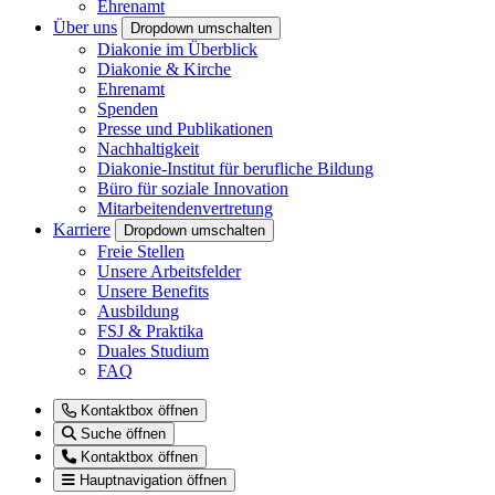
Ehrenamt
Über uns
Dropdown umschalten
Diakonie im Überblick
Diakonie & Kirche
Ehrenamt
Spenden
Presse und Publikationen
Nachhaltigkeit
Diakonie-Institut für berufliche Bildung
Büro für soziale Innovation
Mitarbeitendenvertretung
Karriere
Dropdown umschalten
Freie Stellen
Unsere Arbeitsfelder
Unsere Benefits
Ausbildung
FSJ & Praktika
Duales Studium
FAQ
Kontaktbox öffnen
Suche öffnen
Kontaktbox öffnen
Hauptnavigation öffnen