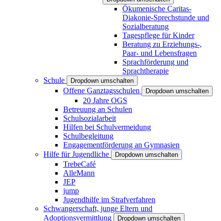
Ökumenische Caritas-
Diakonie-Sprechstunde und
Sozialberatung
Tagespflege für Kinder
Beratung zu Erziehungs-,
Paar- und Lebensfragen
Sprachförderung und
Sprachtherapie
Schule
Dropdown umschalten
Offene Ganztagsschulen
Dropdown umschalten
20 Jahre OGS
Betreuung an Schulen
Schulsozialarbeit
Hilfen bei Schulvermeidung
Schulbegleitung
Engagementförderung an Gymnasien
Hilfe für Jugendliche
Dropdown umschalten
TrebeCafé
AlleMann
JEP
jump
Jugendhilfe im Strafverfahren
Schwangerschaft, junge Eltern und
Adoptionsvermittlung
Dropdown umschalten