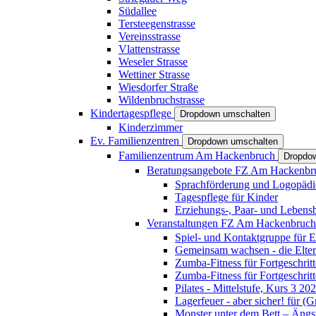
Südallee
Tersteegenstrasse
Vereinsstrasse
Vlattenstrasse
Weseler Strasse
Wettiner Strasse
Wiesdorfer Straße
Wildenbruchstrasse
Kindertagespflege
Dropdown umschalten
Kinderzimmer
Ev. Familienzentren
Dropdown umschalten
Familienzentrum Am Hackenbruch
Dropdo
Beratungsangebote FZ Am Hackenb
Sprachförderung und Logopädi
Tagespflege für Kinder
Erziehungs-, Paar- und Lebens
Veranstaltungen FZ Am Hackenbruc
Spiel- und Kontaktgruppe für E
Gemeinsam wachsen - die Elte
Zumba-Fitness für Fortgeschrit
Zumba-Fitness für Fortgeschrit
Pilates - Mittelstufe, Kurs 3 20
Lagerfeuer - aber sicher! für (
Monster unter dem Bett – Ängst