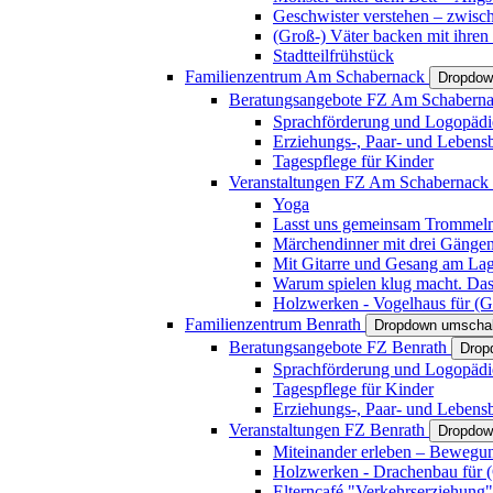
Geschwister verstehen – zwisc
(Groß-) Väter backen mit ihren
Stadtteilfrühstück
Familienzentrum Am Schabernack
Dropdow
Beratungsangebote FZ Am Schabern
Sprachförderung und Logopädi
Erziehungs-, Paar- und Lebens
Tagespflege für Kinder
Veranstaltungen FZ Am Schabernack
Yoga
Lasst uns gemeinsam Trommeln 
Märchendinner mit drei Gänge
Mit Gitarre und Gesang am Lage
Warum spielen klug macht. Das
Holzwerken - Vogelhaus für (Gr
Familienzentrum Benrath
Dropdown umschal
Beratungsangebote FZ Benrath
Drop
Sprachförderung und Logopädi
Tagespflege für Kinder
Erziehungs-, Paar- und Lebens
Veranstaltungen FZ Benrath
Dropdow
Miteinander erleben – Bewegung
Holzwerken - Drachenbau für (G
Elterncafé "Verkehrserziehung"