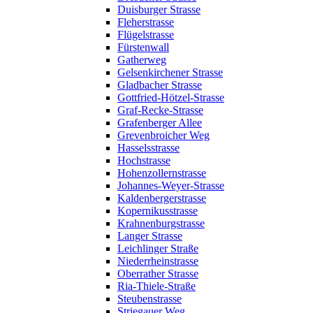
Duisburger Strasse
Fleherstrasse
Flügelstrasse
Fürstenwall
Gatherweg
Gelsenkirchener Strasse
Gladbacher Strasse
Gottfried-Hötzel-Strasse
Graf-Recke-Strasse
Grafenberger Allee
Grevenbroicher Weg
Hasselsstrasse
Hochstrasse
Hohenzollernstrasse
Johannes-Weyer-Strasse
Kaldenbergerstrasse
Kopernikusstrasse
Krahnenburgstrasse
Langer Strasse
Leichlinger Straße
Niederrheinstrasse
Oberrather Strasse
Ria-Thiele-Straße
Steubenstrasse
Striegauer Weg