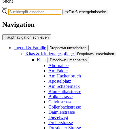
Suche
Zur Suchergebnisseite
Navigation
Hauptnavigation schließen
Jugend & Familie
Dropdown umschalten
Kitas & Kindertagespflege
Dropdown umschalten
Kitas
Dropdown umschalten
Ahornallee
Am Falder
Am Hackenbruch
Apostelplatz
Am Schabernack
Blumenthalstrasse
Bolkerstrasse
Calvinstrasse
Collenbachstrasse
Daimlerstrasse
Diezelweg
Dreherstrasse
Dresdener Strasse