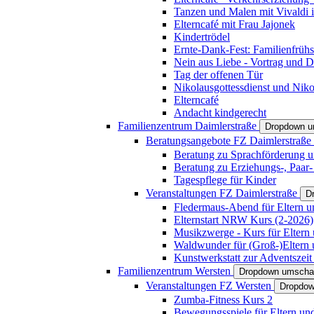
Tanzen und Malen mit Vivaldi in
Elterncafé mit Frau Jajonek
Kindertrödel
Ernte-Dank-Fest: Familienfrühs
Nein aus Liebe - Vortrag und D
Tag der offenen Tür
Nikolausgottessdienst und Niko
Elterncafé
Andacht kindgerecht
Familienzentrum Daimlerstraße
Dropdown u
Beratungsangebote FZ Daimlerstraße
Beratung zu Sprachförderung u
Beratung zu Erziehungs-, Paar
Tagespflege für Kinder
Veranstaltungen FZ Daimlerstraße
D
Fledermaus-Abend für Eltern u
Elternstart NRW Kurs (2-2026)
Musikzwerge - Kurs für Eltern 
Waldwunder für (Groß-)Eltern 
Kunstwerkstatt zur Adventszeit 
Familienzentrum Wersten
Dropdown umscha
Veranstaltungen FZ Wersten
Dropdow
Zumba-Fitness Kurs 2
Bewegungsspiele für Eltern un