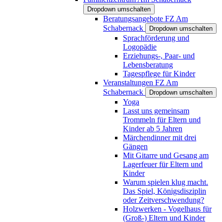
Dropdown umschalten
Beratungsangebote FZ Am
Schabernack
Dropdown umschalten
Sprachförderung und
Logopädie
Erziehungs-, Paar- und
Lebensberatung
Tagespflege für Kinder
Veranstaltungen FZ Am
Schabernack
Dropdown umschalten
Yoga
Lasst uns gemeinsam
Trommeln für Eltern und
Kinder ab 5 Jahren
Märchendinner mit drei
Gängen
Mit Gitarre und Gesang am
Lagerfeuer für Eltern und
Kinder
Warum spielen klug macht.
Das Spiel, Königsdisziplin
oder Zeitverschwendung?
Holzwerken - Vogelhaus für
(Groß-) Eltern und Kinder