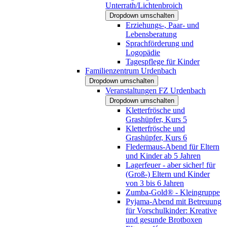
Unterrath/Lichtenbroich
Dropdown umschalten
Erziehungs-, Paar- und
Lebensberatung
Sprachförderung und
Logopädie
Tagespflege für Kinder
Familienzentrum Urdenbach
Dropdown umschalten
Veranstaltungen FZ Urdenbach
Dropdown umschalten
Kletterfrösche und
Grashüpfer, Kurs 5
Kletterfrösche und
Grashüpfer, Kurs 6
Fledermaus-Abend für Eltern
und Kinder ab 5 Jahren
Lagerfeuer - aber sicher! für
(Groß-) Eltern und Kinder
von 3 bis 6 Jahren
Zumba-Gold® - Kleingruppe
Pyjama-Abend mit Betreuung
für Vorschulkinder: Kreative
und gesunde Brotboxen