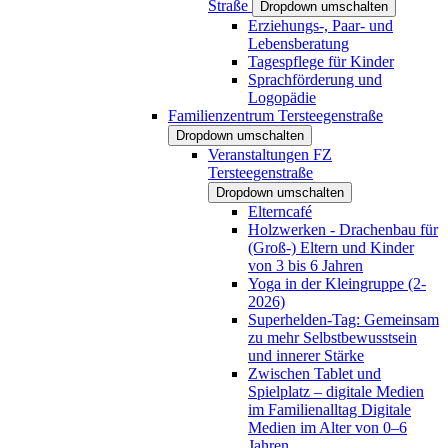
Straße
Dropdown umschalten
Erziehungs-, Paar- und
Lebensberatung
Tagespflege für Kinder
Sprachförderung und
Logopädie
Familienzentrum Tersteegenstraße
Dropdown umschalten
Veranstaltungen FZ
Tersteegenstraße
Dropdown umschalten
Elterncafé
Holzwerken - Drachenbau für
(Groß-) Eltern und Kinder
von 3 bis 6 Jahren
Yoga in der Kleingruppe (2-
2026)
Superhelden-Tag: Gemeinsam
zu mehr Selbstbewusstsein
und innerer Stärke
Zwischen Tablet und
Spielplatz – digitale Medien
im Familienalltag Digitale
Medien im Alter von 0–6
Jahren