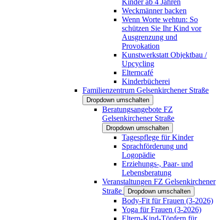
Kinder ab 4 Jahren
Weckmänner backen
Wenn Worte wehtun: So
schützen Sie Ihr Kind vor
Ausgrenzung und
Provokation
Kunstwerkstatt Objektbau /
Upcycling
Elterncafé
Kinderbücherei
Familienzentrum Gelsenkirchener Straße
Dropdown umschalten
Beratungsangebote FZ
Gelsenkirchener Straße
Dropdown umschalten
Tagespflege für Kinder
Sprachförderung und
Logopädie
Erziehungs-, Paar- und
Lebensberatung
Veranstaltungen FZ Gelsenkirchener
Straße
Dropdown umschalten
Body-Fit für Frauen (3-2026)
Yoga für Frauen (3-2026)
Eltern-Kind-Töpfern für