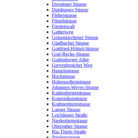
Dresdener Strasse
Duisburger Strasse
Fleherstrasse
Flügelstrasse
Fürstenwall
Gatherweg
Gelsenkirchener Strasse
Gladbacher Strasse
Gottfried-Hötzel-Strasse
Graf-Recke-Strasse
Grafenberger Allee
Grevenbroicher Weg
Hasselsstrasse
Hochstrasse
Hohenzollernstrasse
Johannes-Weyer-Strasse
Kaldenbergerstrasse
Kopernikusstrasse
Krahnenburgstrasse
Langer Strasse
Leichlinger Straße
Niederrheinstrasse
Oberrather Strasse
Ria-Thiele-Straße
Steubenstrasse