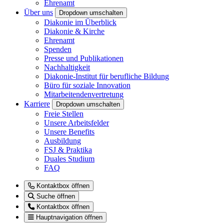
Ehrenamt
Über uns
Dropdown umschalten
Diakonie im Überblick
Diakonie & Kirche
Ehrenamt
Spenden
Presse und Publikationen
Nachhaltigkeit
Diakonie-Institut für berufliche Bildung
Büro für soziale Innovation
Mitarbeitendenvertretung
Karriere
Dropdown umschalten
Freie Stellen
Unsere Arbeitsfelder
Unsere Benefits
Ausbildung
FSJ & Praktika
Duales Studium
FAQ
Kontaktbox öffnen
Suche öffnen
Kontaktbox öffnen
Hauptnavigation öffnen