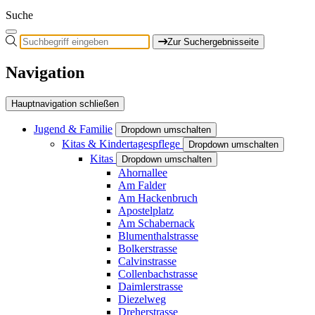
Suche
Zur Suchergebnisseite
Navigation
Hauptnavigation schließen
Jugend & Familie
Dropdown umschalten
Kitas & Kindertagespflege
Dropdown umschalten
Kitas
Dropdown umschalten
Ahornallee
Am Falder
Am Hackenbruch
Apostelplatz
Am Schabernack
Blumenthalstrasse
Bolkerstrasse
Calvinstrasse
Collenbachstrasse
Daimlerstrasse
Diezelweg
Dreherstrasse