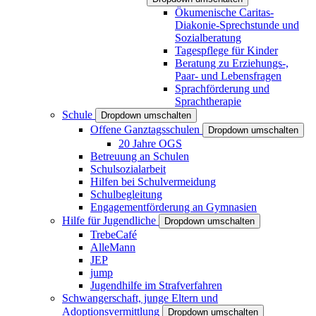
Ökumenische Caritas-
Diakonie-Sprechstunde und
Sozialberatung
Tagespflege für Kinder
Beratung zu Erziehungs-,
Paar- und Lebensfragen
Sprachförderung und
Sprachtherapie
Schule
Dropdown umschalten
Offene Ganztagsschulen
Dropdown umschalten
20 Jahre OGS
Betreuung an Schulen
Schulsozialarbeit
Hilfen bei Schulvermeidung
Schulbegleitung
Engagementförderung an Gymnasien
Hilfe für Jugendliche
Dropdown umschalten
TrebeCafé
AlleMann
JEP
jump
Jugendhilfe im Strafverfahren
Schwangerschaft, junge Eltern und
Adoptionsvermittlung
Dropdown umschalten