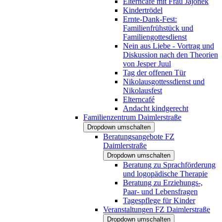
Elterncafé mit Frau Jajonek
Kindertrödel
Ernte-Dank-Fest:
Familienfrühstück und
Familiengottesdienst
Nein aus Liebe - Vortrag und
Diskussion nach den Theorien
von Jesper Juul
Tag der offenen Tür
Nikolausgottessdienst und
Nikolausfest
Elterncafé
Andacht kindgerecht
Familienzentrum Daimlerstraße
Dropdown umschalten
Beratungsangebote FZ
Daimlerstraße
Dropdown umschalten
Beratung zu Sprachförderung
und logopädische Therapie
Beratung zu Erziehungs-,
Paar- und Lebensfragen
Tagespflege für Kinder
Veranstaltungen FZ Daimlerstraße
Dropdown umschalten