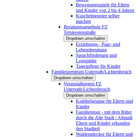
Bewegungsspiele für Eltern
und Kinder von 2 bis 4 Jahren
Kuschelmonster selber
machen
Beratungsangebote FZ
Tersteegenstraße
Dropdown umschalten
Erziehungs-, Paar- und
Lebensberatung
Sprachförderung und
Logopädie
Tagespflege für Kinder
Familienzentrum Unterrath/Lichtenbroich
Dropdown umschalten
Veranstaltungen FZ
Unterrath/Lichtenbroich
Dropdown umschalten
Krabbelgruppe für Eltern und
Kinder
Familientour - mit dem Ritter
durch die Alte Stadt / Altstadt
Eltern und Kinder erkunden
den Stadtteil
Waldentdecker für Eltern und