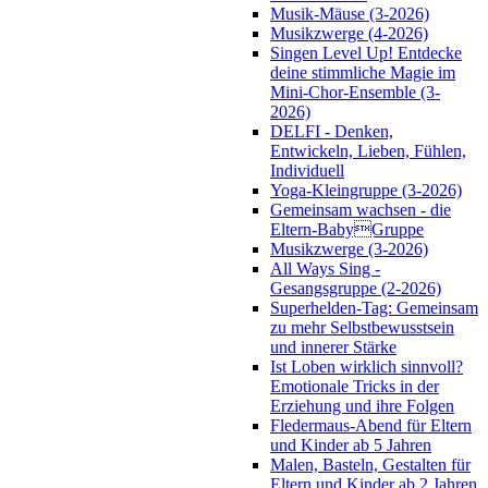
Musik-Mäuse (3-2026)
Musikzwerge (4-2026)
Singen Level Up! Entdecke
deine stimmliche Magie im
Mini-Chor-Ensemble (3-
2026)
DELFI - Denken,
Entwickeln, Lieben, Fühlen,
Individuell
Yoga-Kleingruppe (3-2026)
Gemeinsam wachsen - die
Eltern-BabyGruppe
Musikzwerge (3-2026)
All Ways Sing -
Gesangsgruppe (2-2026)
Superhelden-Tag: Gemeinsam
zu mehr Selbstbewusstsein
und innerer Stärke
Ist Loben wirklich sinnvoll?
Emotionale Tricks in der
Erziehung und ihre Folgen
Fledermaus-Abend für Eltern
und Kinder ab 5 Jahren
Malen, Basteln, Gestalten für
Eltern und Kinder ab 2 Jahren