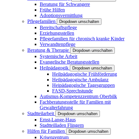
Beratung für Schwangere
Frühe Hilfen
Adoptionsvermittlung
Pflegefamilien
Dropdown umschalten
Bereitschaftspflege
Erziehungsstellen
Pflegefamilien für chronisch kranke Kinder
Verwandtenpflege
Beratung & Therapie
Dropdown umschalten
Systemische Arbeit
Evangelische Beratungsstellen
Heilpädagogik
Dropdown umschalten
Heilpädagogische Frühförderung
Heilpädagogische Ambulanz
Heipädagogische Tagesgruppen
FASD-Sprechstunde
Autismus-Kompetenzzentrum Oberbilk
Fachberatungsstelle für Familien mit
Gewalterfahrung
Stadtteilarbeit
Dropdown umschalten
Ernst-Lange-Haus
Stadtteilladen Flingern
Hilfen für Familien
Dropdown umschalten
Krisenzentrum