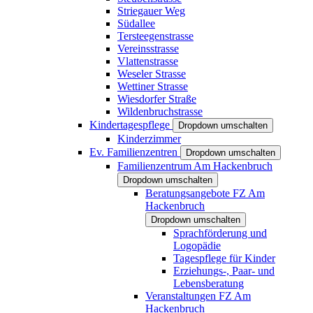
Striegauer Weg
Südallee
Tersteegenstrasse
Vereinsstrasse
Vlattenstrasse
Weseler Strasse
Wettiner Strasse
Wiesdorfer Straße
Wildenbruchstrasse
Kindertagespflege
Dropdown umschalten
Kinderzimmer
Ev. Familienzentren
Dropdown umschalten
Familienzentrum Am Hackenbruch
Dropdown umschalten
Beratungsangebote FZ Am
Hackenbruch
Dropdown umschalten
Sprachförderung und
Logopädie
Tagespflege für Kinder
Erziehungs-, Paar- und
Lebensberatung
Veranstaltungen FZ Am
Hackenbruch