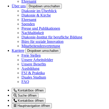
Ehrenamt
Über uns
Dropdown umschalten
Diakonie im Überblick
Diakonie & Kirche
Ehrenamt
Spenden
Presse und Publikationen
Nachhaltigkeit
Diakonie-Institut für berufliche Bildung
Büro für soziale Innovation
Mitarbeitendenvertretung
Karriere
Dropdown umschalten
Freie Stellen
Unsere Arbeitsfelder
Unsere Benefits
Ausbildung
FSJ & Praktika
Duales Studium
FAQ
Kontaktbox öffnen
Suche öffnen
Kontaktbox öffnen
Hauptnavigation öffnen