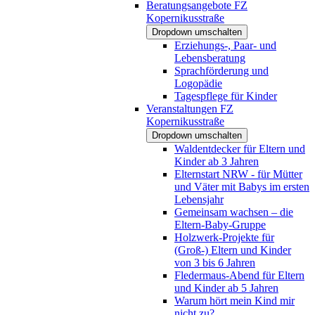
Beratungsangebote FZ
Kopernikusstraße
Dropdown umschalten
Erziehungs-, Paar- und
Lebensberatung
Sprachförderung und
Logopädie
Tagespflege für Kinder
Veranstaltungen FZ
Kopernikusstraße
Dropdown umschalten
Waldentdecker für Eltern und
Kinder ab 3 Jahren
Elternstart NRW - für Mütter
und Väter mit Babys im ersten
Lebensjahr
Gemeinsam wachsen – die
Eltern-Baby-Gruppe
Holzwerk-Projekte für
(Groß-) Eltern und Kinder
von 3 bis 6 Jahren
Fledermaus-Abend für Eltern
und Kinder ab 5 Jahren
Warum hört mein Kind mir
nicht zu?