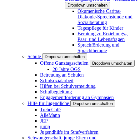
Dropdown umschalten
Ökumenische Caritas-
Diakonie-Sprechstunde und
Sozialberatung
Tagespflege für Kinder
Beratung zu Erziehungs-,
Paar- und Lebensfragen
Sprachförderung und
Sprachtherapie
Schule
Dropdown umschalten
Offene Ganztagsschulen
Dropdown umschalten
20 Jahre OGS
Betreuung an Schulen
Schulsozialarbeit
Hilfen bei Schulvermeidung
Schulbegleitung
Engagementförderung an Gymnasien
Hilfe für Jugendliche
Dropdown umschalten
TrebeCafé
AlleMann
JEP
jump
Jugendhilfe im Strafverfahren
Schwangerschaft, junge Eltern und