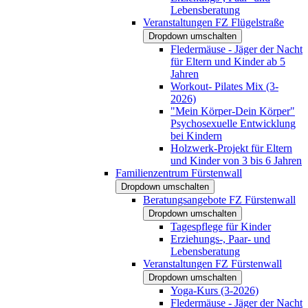
Lebensberatung
Veranstaltungen FZ Flügelstraße
Dropdown umschalten
Fledermäuse - Jäger der Nacht
für Eltern und Kinder ab 5
Jahren
Workout- Pilates Mix (3-
2026)
"Mein Körper-Dein Körper"
Psychosexuelle Entwicklung
bei Kindern
Holzwerk-Projekt für Eltern
und Kinder von 3 bis 6 Jahren
Familienzentrum Fürstenwall
Dropdown umschalten
Beratungsangebote FZ Fürstenwall
Dropdown umschalten
Tagespflege für Kinder
Erziehungs-, Paar- und
Lebensberatung
Veranstaltungen FZ Fürstenwall
Dropdown umschalten
Yoga-Kurs (3-2026)
Fledermäuse - Jäger der Nacht