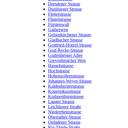
Dresdener Strasse
Duisburger Strasse
Fleherstrasse
Flügelstrasse
Fürstenwall
Gatherweg
Gelsenkirchener Strasse
Gladbacher Strasse
Gottfried-Hötzel-Strasse
Graf-Recke-Strasse
Grafenberger Allee
Grevenbroicher Weg
Hasselsstrasse
Hochstrasse
Hohenzollernstrasse
Johannes-Weyer-Strasse
Kaldenbergerstrasse
Kopernikusstrasse
Krahnenburgstrasse
Langer Strasse
Leichlinger Straße
Niederrheinstrasse
Oberrather Strasse
Opladener Strasse
Ria-Thiele-Straße