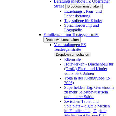
Beratungsangebote FZ Oberrather
Straße
Dropdown umschalten
Erziehungs-, Paar- und
Lebensberatung
Tagespflege für Kinder
Sprachförderung und
Logopädie
Familienzentrum Tersteegenstraße
Dropdown umschalten
Veranstaltungen FZ
Tersteegenstraße
Dropdown umschalten
Elterncafé
Holzwerken - Drachenbau für
(Groß-) Eltern und Kinder
von 3 bis 6 Jahren
Yoga in der Kleingruppe (2-
2026)
Superhelden-Tag: Gemeinsam
zu mehr Selbstbewusstsein
und innerer Stärke
Zwischen Tablet und
Spielplatz – digitale Medien
im Familienalltag Digitale
Medien im Alter von 0–6