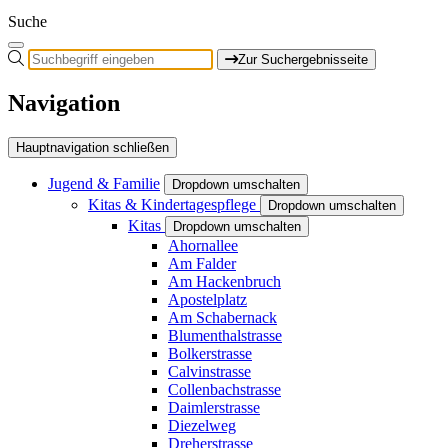
Suche
Zur Suchergebnisseite
Navigation
Hauptnavigation schließen
Jugend & Familie
Dropdown umschalten
Kitas & Kindertagespflege
Dropdown umschalten
Kitas
Dropdown umschalten
Ahornallee
Am Falder
Am Hackenbruch
Apostelplatz
Am Schabernack
Blumenthalstrasse
Bolkerstrasse
Calvinstrasse
Collenbachstrasse
Daimlerstrasse
Diezelweg
Dreherstrasse