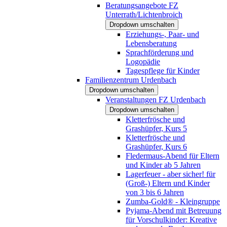
Beratungsangebote FZ
Unterrath/Lichtenbroich
Dropdown umschalten
Erziehungs-, Paar- und
Lebensberatung
Sprachförderung und
Logopädie
Tagespflege für Kinder
Familienzentrum Urdenbach
Dropdown umschalten
Veranstaltungen FZ Urdenbach
Dropdown umschalten
Kletterfrösche und
Grashüpfer, Kurs 5
Kletterfrösche und
Grashüpfer, Kurs 6
Fledermaus-Abend für Eltern
und Kinder ab 5 Jahren
Lagerfeuer - aber sicher! für
(Groß-) Eltern und Kinder
von 3 bis 6 Jahren
Zumba-Gold® - Kleingruppe
Pyjama-Abend mit Betreuung
für Vorschulkinder: Kreative