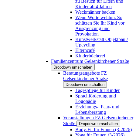
zu Besuch für Eltern und
Kinder ab 4 Jahren
Weckmänner backen
Wenn Worte wehtun: So
schützen Sie Ihr Kind vor
Ausgrenzung und
Provokation
Kunstwerkstatt Objektbau /
Upcycling
Elterncafé
Kinderbücherei
Familienzentrum Gelsenkirchener Straße
Dropdown umschalten
Beratungsangebote FZ
Gelsenkirchener Straße
Dropdown umschalten
Tagespflege für Kinder
Sprachförderung und
Logopädie
Erziehungs-, Paar- und
Lebensberatung
Veranstaltungen FZ Gelsenkirchener
Straße
Dropdown umschalten
Body-Fit für Frauen (3-2026)
Yoga für Frauen (3-2026)