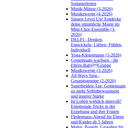
Sommerferien
Musik-Mäuse (3-2026)
Musikzwerge (4-2026)
Singen Level Up! Entdecke
deine stimmliche Magie im
Mini-Chor-Ensemble (3-
2026)
DELFI - Denken,
Entwickeln, Lieben, Fühlen,
Individuell
Yoga-Kleingruppe (3-2026)
Gemeinsam wachsen - die
Eltern-BabyGruppe
Musikzwerge (3-2026)
All Ways Sing -
Gesangsgruppe (2-2026)
Superhelden-Tag: Gemeinsam
zu mehr Selbstbewusstsein
und innerer Stärke
Ist Loben wirklich sinnvoll?
Emotionale Tricks in der
Erziehung und ihre Folgen
Fledermaus-Abend für Eltern
und Kinder ab 5 Jahren
Malen, Basteln, Gestalten für