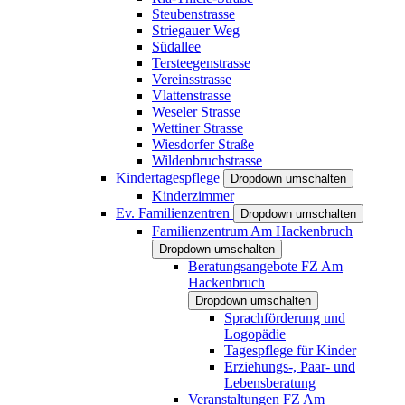
Steubenstrasse
Striegauer Weg
Südallee
Tersteegenstrasse
Vereinsstrasse
Vlattenstrasse
Weseler Strasse
Wettiner Strasse
Wiesdorfer Straße
Wildenbruchstrasse
Kindertagespflege
Dropdown umschalten
Kinderzimmer
Ev. Familienzentren
Dropdown umschalten
Familienzentrum Am Hackenbruch
Dropdown umschalten
Beratungsangebote FZ Am
Hackenbruch
Dropdown umschalten
Sprachförderung und
Logopädie
Tagespflege für Kinder
Erziehungs-, Paar- und
Lebensberatung
Veranstaltungen FZ Am