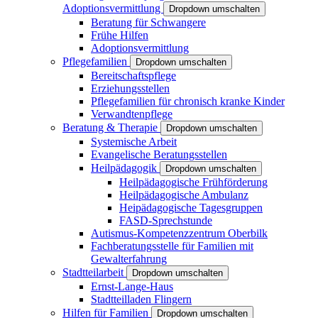
Adoptionsvermittlung
Dropdown umschalten
Beratung für Schwangere
Frühe Hilfen
Adoptionsvermittlung
Pflegefamilien
Dropdown umschalten
Bereitschaftspflege
Erziehungsstellen
Pflegefamilien für chronisch kranke Kinder
Verwandtenpflege
Beratung & Therapie
Dropdown umschalten
Systemische Arbeit
Evangelische Beratungsstellen
Heilpädagogik
Dropdown umschalten
Heilpädagogische Frühförderung
Heilpädagogische Ambulanz
Heipädagogische Tagesgruppen
FASD-Sprechstunde
Autismus-Kompetenzzentrum Oberbilk
Fachberatungsstelle für Familien mit
Gewalterfahrung
Stadtteilarbeit
Dropdown umschalten
Ernst-Lange-Haus
Stadtteilladen Flingern
Hilfen für Familien
Dropdown umschalten