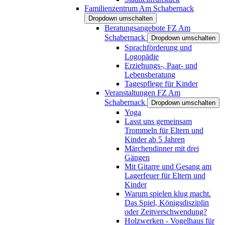
Familienzentrum Am Schabernack
Dropdown umschalten
Beratungsangebote FZ Am
Schabernack
Dropdown umschalten
Sprachförderung und
Logopädie
Erziehungs-, Paar- und
Lebensberatung
Tagespflege für Kinder
Veranstaltungen FZ Am
Schabernack
Dropdown umschalten
Yoga
Lasst uns gemeinsam
Trommeln für Eltern und
Kinder ab 5 Jahren
Märchendinner mit drei
Gängen
Mit Gitarre und Gesang am
Lagerfeuer für Eltern und
Kinder
Warum spielen klug macht.
Das Spiel, Königsdisziplin
oder Zeitverschwendung?
Holzwerken - Vogelhaus für