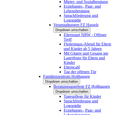
Mieter- und Sozialberatung
Erziehungs-, Paar- und
Lebensberatung
Sprachförderung und
Logopädie
Veranstaltungen FZ Hassels
Dropdown umschalten
Elternstart NRW - Offener
Treff
Fledermaus-Abend für Eltern
und Kinder ab 5 Jahren
Mit Gitarre und Gesang am
Lagerfeuer für Eltern und
Kinder
Elterncafé
Tag der offenen Tür
Familienzentrum Holthausen
Dropdown umschalten
Beratungsangebote FZ Holthausen
Dropdown umschalten
Tagespflege für Kinder
Sprachförderung und
Logopädie
Erziehungs-, Paar- und
Lebensberatung