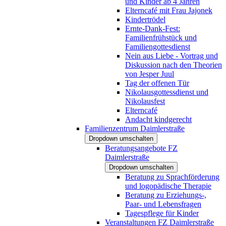
und Kinder ab 4 Jahren
Elterncafé mit Frau Jajonek
Kindertrödel
Ernte-Dank-Fest:
Familienfrühstück und
Familiengottesdienst
Nein aus Liebe - Vortrag und
Diskussion nach den Theorien
von Jesper Juul
Tag der offenen Tür
Nikolausgottessdienst und
Nikolausfest
Elterncafé
Andacht kindgerecht
Familienzentrum Daimlerstraße
Dropdown umschalten
Beratungsangebote FZ
Daimlerstraße
Dropdown umschalten
Beratung zu Sprachförderung
und logopädische Therapie
Beratung zu Erziehungs-,
Paar- und Lebensfragen
Tagespflege für Kinder
Veranstaltungen FZ Daimlerstraße