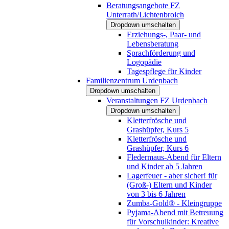
Beratungsangebote FZ
Unterrath/Lichtenbroich
Dropdown umschalten
Erziehungs-, Paar- und
Lebensberatung
Sprachförderung und
Logopädie
Tagespflege für Kinder
Familienzentrum Urdenbach
Dropdown umschalten
Veranstaltungen FZ Urdenbach
Dropdown umschalten
Kletterfrösche und
Grashüpfer, Kurs 5
Kletterfrösche und
Grashüpfer, Kurs 6
Fledermaus-Abend für Eltern
und Kinder ab 5 Jahren
Lagerfeuer - aber sicher! für
(Groß-) Eltern und Kinder
von 3 bis 6 Jahren
Zumba-Gold® - Kleingruppe
Pyjama-Abend mit Betreuung
für Vorschulkinder: Kreative