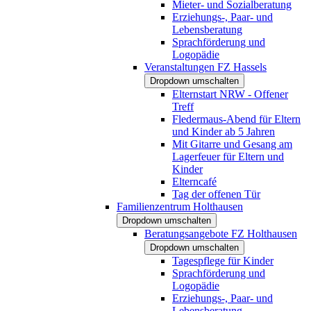
Mieter- und Sozialberatung
Erziehungs-, Paar- und
Lebensberatung
Sprachförderung und
Logopädie
Veranstaltungen FZ Hassels
Dropdown umschalten
Elternstart NRW - Offener
Treff
Fledermaus-Abend für Eltern
und Kinder ab 5 Jahren
Mit Gitarre und Gesang am
Lagerfeuer für Eltern und
Kinder
Elterncafé
Tag der offenen Tür
Familienzentrum Holthausen
Dropdown umschalten
Beratungsangebote FZ Holthausen
Dropdown umschalten
Tagespflege für Kinder
Sprachförderung und
Logopädie
Erziehungs-, Paar- und
Lebensberatung