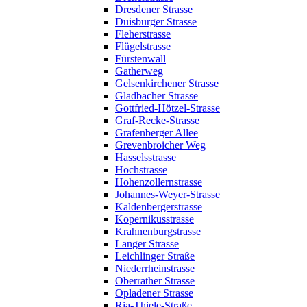
Dresdener Strasse
Duisburger Strasse
Fleherstrasse
Flügelstrasse
Fürstenwall
Gatherweg
Gelsenkirchener Strasse
Gladbacher Strasse
Gottfried-Hötzel-Strasse
Graf-Recke-Strasse
Grafenberger Allee
Grevenbroicher Weg
Hasselsstrasse
Hochstrasse
Hohenzollernstrasse
Johannes-Weyer-Strasse
Kaldenbergerstrasse
Kopernikusstrasse
Krahnenburgstrasse
Langer Strasse
Leichlinger Straße
Niederrheinstrasse
Oberrather Strasse
Opladener Strasse
Ria-Thiele-Straße