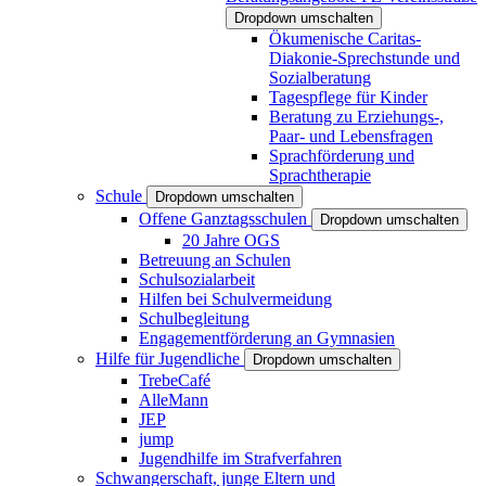
Dropdown umschalten
Ökumenische Caritas-
Diakonie-Sprechstunde und
Sozialberatung
Tagespflege für Kinder
Beratung zu Erziehungs-,
Paar- und Lebensfragen
Sprachförderung und
Sprachtherapie
Schule
Dropdown umschalten
Offene Ganztagsschulen
Dropdown umschalten
20 Jahre OGS
Betreuung an Schulen
Schulsozialarbeit
Hilfen bei Schulvermeidung
Schulbegleitung
Engagementförderung an Gymnasien
Hilfe für Jugendliche
Dropdown umschalten
TrebeCafé
AlleMann
JEP
jump
Jugendhilfe im Strafverfahren
Schwangerschaft, junge Eltern und