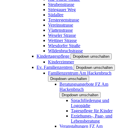
Steubenstrasse
Striegauer Weg
Südallee
Tersteegenstrasse
Vereinsstrasse
Vlattenstrasse
Weseler Strasse
Wettiner Strasse
Wiesdorfer Straße
Wildenbruchstrasse
Kindertagespflege
Dropdown umschalten
Kinderzimmer
Ev. Familienzentren
Dropdown umschalten
Familienzentrum Am Hackenbruch
Dropdown umschalten
Beratungsangebote FZ Am
Hackenbruch
Dropdown umschalten
Sprachförderung und
Logopädie
Tagespflege für Kinder
Erziehungs-, Paar- und
Lebensberatung
Veranstaltungen FZ Am