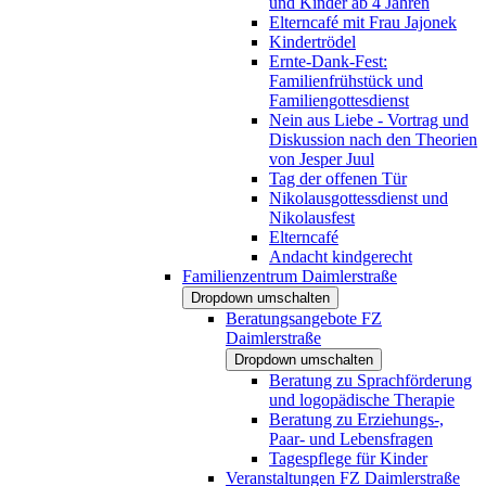
und Kinder ab 4 Jahren
Elterncafé mit Frau Jajonek
Kindertrödel
Ernte-Dank-Fest:
Familienfrühstück und
Familiengottesdienst
Nein aus Liebe - Vortrag und
Diskussion nach den Theorien
von Jesper Juul
Tag der offenen Tür
Nikolausgottessdienst und
Nikolausfest
Elterncafé
Andacht kindgerecht
Familienzentrum Daimlerstraße
Dropdown umschalten
Beratungsangebote FZ
Daimlerstraße
Dropdown umschalten
Beratung zu Sprachförderung
und logopädische Therapie
Beratung zu Erziehungs-,
Paar- und Lebensfragen
Tagespflege für Kinder
Veranstaltungen FZ Daimlerstraße