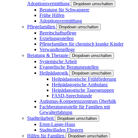
Adoptionsvermittlung
Dropdown umschalten
Beratung für Schwangere
Frühe Hilfen
Adoptionsvermittlung
Pflegefamilien
Dropdown umschalten
Bereitschaftspflege
Erziehungsstellen
Pflegefamilien für chronisch kranke Kinder
Verwandtenpflege
Beratung & Therapie
Dropdown umschalten
Systemische Arbeit
Evangelische Beratungsstellen
Heilpädagogik
Dropdown umschalten
Heilpädagogische Frühförderung
Heilpädagogische Ambulanz
Heipädagogische Tagesgruppen
FASD-Sprechstunde
Autismus-Kompetenzzentrum Oberbilk
Fachberatungsstelle für Familien mit
Gewalterfahrung
Stadtteilarbeit
Dropdown umschalten
Ernst-Lange-Haus
Stadtteilladen Flingern
Hilfen für Familien
Dropdown umschalten