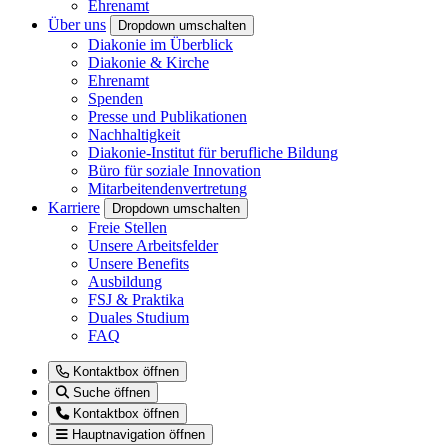
Ehrenamt
Über uns
Dropdown umschalten
Diakonie im Überblick
Diakonie & Kirche
Ehrenamt
Spenden
Presse und Publikationen
Nachhaltigkeit
Diakonie-Institut für berufliche Bildung
Büro für soziale Innovation
Mitarbeitendenvertretung
Karriere
Dropdown umschalten
Freie Stellen
Unsere Arbeitsfelder
Unsere Benefits
Ausbildung
FSJ & Praktika
Duales Studium
FAQ
Kontaktbox öffnen
Suche öffnen
Kontaktbox öffnen
Hauptnavigation öffnen