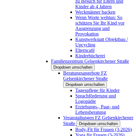
zu Besuch für Eltern und
Kinder ab 4 Jahren
Weckmänner backen
Wenn Worte wehtun: So
schützen Sie Ihr Kind vor
Ausgrenzung und
Provokation
Kunstwerkstatt Objektbau /
Upcycling
Elterncafé
Kinderbücherei
Familienzentrum Gelsenkirchener Straße
Dropdown umschalten
Beratungsangebote FZ
Gelsenkirchener Straße
Dropdown umschalten
Tagespflege für Kinder
Sprachförderung und
Logopädie
Erziehungs-, Paar- und
Lebensberatung
Veranstaltungen FZ Gelsenkirchener
Straße
Dropdown umschalten
Body-Fit für Frauen (3-2026)
Yoga für Frauen (3-2026)