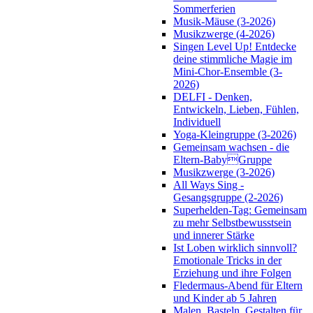
Sommerferien
Musik-Mäuse (3-2026)
Musikzwerge (4-2026)
Singen Level Up! Entdecke
deine stimmliche Magie im
Mini-Chor-Ensemble (3-
2026)
DELFI - Denken,
Entwickeln, Lieben, Fühlen,
Individuell
Yoga-Kleingruppe (3-2026)
Gemeinsam wachsen - die
Eltern-BabyGruppe
Musikzwerge (3-2026)
All Ways Sing -
Gesangsgruppe (2-2026)
Superhelden-Tag: Gemeinsam
zu mehr Selbstbewusstsein
und innerer Stärke
Ist Loben wirklich sinnvoll?
Emotionale Tricks in der
Erziehung und ihre Folgen
Fledermaus-Abend für Eltern
und Kinder ab 5 Jahren
Malen, Basteln, Gestalten für