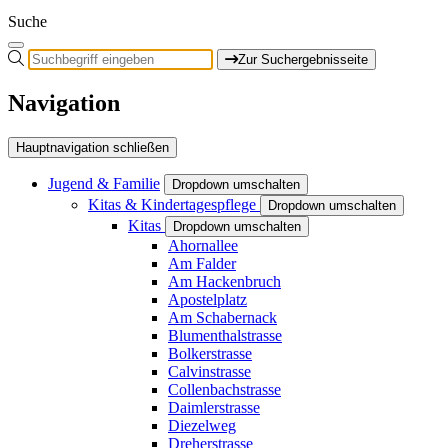
Suche
Zur Suchergebnisseite
Navigation
Hauptnavigation schließen
Jugend & Familie
Dropdown umschalten
Kitas & Kindertagespflege
Dropdown umschalten
Kitas
Dropdown umschalten
Ahornallee
Am Falder
Am Hackenbruch
Apostelplatz
Am Schabernack
Blumenthalstrasse
Bolkerstrasse
Calvinstrasse
Collenbachstrasse
Daimlerstrasse
Diezelweg
Dreherstrasse