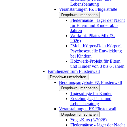
Lebensberatung
Veranstaltungen FZ Flügelstraße
Dropdown umschalten
Fledermäuse - Jäger der Nacht
für Eltern und Kinder ab 5
Jahren
Workout- Pilates Mix (3-
2026)
"Mein Körper-Dein Körper"
Psychosexuelle Entwicklung
bei Kindern
Holzwerk-Projekt für Eltern
und Kinder von 3 bis 6 Jahren
Familienzentrum Fürstenwall
Dropdown umschalten
Beratungsangebote FZ Fürstenwall
Dropdown umschalten
Tagespflege für Kinder
Erziehungs-, Paar- und
Lebensberatung
Veranstaltungen FZ Fürstenwall
Dropdown umschalten
Yoga-Kurs (3-2026)
Fledermäuse - Jäger der Nacht