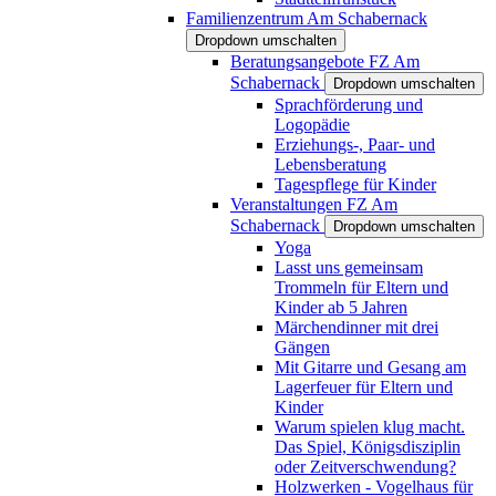
Familienzentrum Am Schabernack
Dropdown umschalten
Beratungsangebote FZ Am
Schabernack
Dropdown umschalten
Sprachförderung und
Logopädie
Erziehungs-, Paar- und
Lebensberatung
Tagespflege für Kinder
Veranstaltungen FZ Am
Schabernack
Dropdown umschalten
Yoga
Lasst uns gemeinsam
Trommeln für Eltern und
Kinder ab 5 Jahren
Märchendinner mit drei
Gängen
Mit Gitarre und Gesang am
Lagerfeuer für Eltern und
Kinder
Warum spielen klug macht.
Das Spiel, Königsdisziplin
oder Zeitverschwendung?
Holzwerken - Vogelhaus für