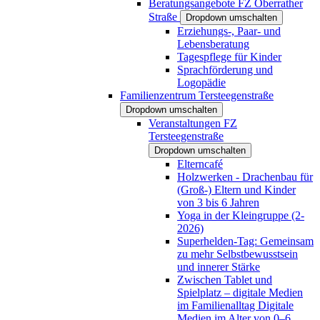
Beratungsangebote FZ Oberrather
Straße
Dropdown umschalten
Erziehungs-, Paar- und
Lebensberatung
Tagespflege für Kinder
Sprachförderung und
Logopädie
Familienzentrum Tersteegenstraße
Dropdown umschalten
Veranstaltungen FZ
Tersteegenstraße
Dropdown umschalten
Elterncafé
Holzwerken - Drachenbau für
(Groß-) Eltern und Kinder
von 3 bis 6 Jahren
Yoga in der Kleingruppe (2-
2026)
Superhelden-Tag: Gemeinsam
zu mehr Selbstbewusstsein
und innerer Stärke
Zwischen Tablet und
Spielplatz – digitale Medien
im Familienalltag Digitale
Medien im Alter von 0–6