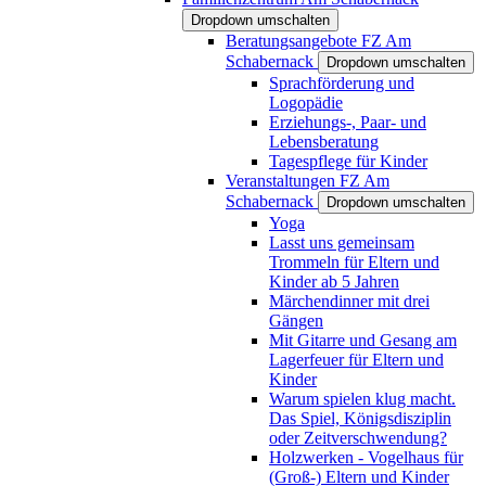
Dropdown umschalten
Beratungsangebote FZ Am
Schabernack
Dropdown umschalten
Sprachförderung und
Logopädie
Erziehungs-, Paar- und
Lebensberatung
Tagespflege für Kinder
Veranstaltungen FZ Am
Schabernack
Dropdown umschalten
Yoga
Lasst uns gemeinsam
Trommeln für Eltern und
Kinder ab 5 Jahren
Märchendinner mit drei
Gängen
Mit Gitarre und Gesang am
Lagerfeuer für Eltern und
Kinder
Warum spielen klug macht.
Das Spiel, Königsdisziplin
oder Zeitverschwendung?
Holzwerken - Vogelhaus für
(Groß-) Eltern und Kinder