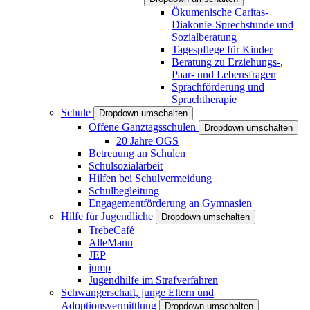
Ökumenische Caritas-
Diakonie-Sprechstunde und
Sozialberatung
Tagespflege für Kinder
Beratung zu Erziehungs-,
Paar- und Lebensfragen
Sprachförderung und
Sprachtherapie
Schule
Dropdown umschalten
Offene Ganztagsschulen
Dropdown umschalten
20 Jahre OGS
Betreuung an Schulen
Schulsozialarbeit
Hilfen bei Schulvermeidung
Schulbegleitung
Engagementförderung an Gymnasien
Hilfe für Jugendliche
Dropdown umschalten
TrebeCafé
AlleMann
JEP
jump
Jugendhilfe im Strafverfahren
Schwangerschaft, junge Eltern und
Adoptionsvermittlung
Dropdown umschalten