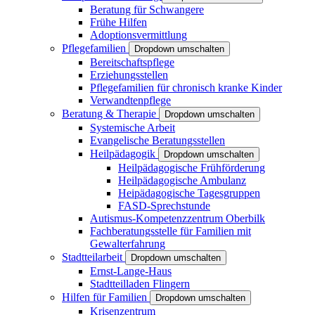
Beratung für Schwangere
Frühe Hilfen
Adoptionsvermittlung
Pflegefamilien
Dropdown umschalten
Bereitschaftspflege
Erziehungsstellen
Pflegefamilien für chronisch kranke Kinder
Verwandtenpflege
Beratung & Therapie
Dropdown umschalten
Systemische Arbeit
Evangelische Beratungsstellen
Heilpädagogik
Dropdown umschalten
Heilpädagogische Frühförderung
Heilpädagogische Ambulanz
Heipädagogische Tagesgruppen
FASD-Sprechstunde
Autismus-Kompetenzzentrum Oberbilk
Fachberatungsstelle für Familien mit
Gewalterfahrung
Stadtteilarbeit
Dropdown umschalten
Ernst-Lange-Haus
Stadtteilladen Flingern
Hilfen für Familien
Dropdown umschalten
Krisenzentrum