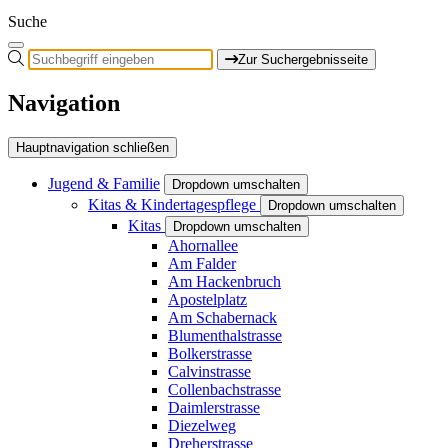
Suche
Zur Suchergebnisseite
Navigation
Hauptnavigation schließen
Jugend & Familie
Dropdown umschalten
Kitas & Kindertagespflege
Dropdown umschalten
Kitas
Dropdown umschalten
Ahornallee
Am Falder
Am Hackenbruch
Apostelplatz
Am Schabernack
Blumenthalstrasse
Bolkerstrasse
Calvinstrasse
Collenbachstrasse
Daimlerstrasse
Diezelweg
Dreherstrasse