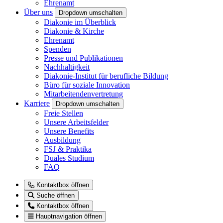
Ehrenamt
Über uns
Dropdown umschalten
Diakonie im Überblick
Diakonie & Kirche
Ehrenamt
Spenden
Presse und Publikationen
Nachhaltigkeit
Diakonie-Institut für berufliche Bildung
Büro für soziale Innovation
Mitarbeitendenvertretung
Karriere
Dropdown umschalten
Freie Stellen
Unsere Arbeitsfelder
Unsere Benefits
Ausbildung
FSJ & Praktika
Duales Studium
FAQ
Kontaktbox öffnen
Suche öffnen
Kontaktbox öffnen
Hauptnavigation öffnen