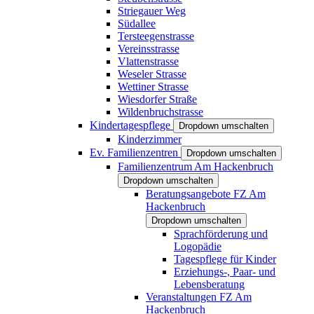
Striegauer Weg
Südallee
Tersteegenstrasse
Vereinsstrasse
Vlattenstrasse
Weseler Strasse
Wettiner Strasse
Wiesdorfer Straße
Wildenbruchstrasse
Kindertagespflege
Dropdown umschalten
Kinderzimmer
Ev. Familienzentren
Dropdown umschalten
Familienzentrum Am Hackenbruch
Dropdown umschalten
Beratungsangebote FZ Am
Hackenbruch
Dropdown umschalten
Sprachförderung und
Logopädie
Tagespflege für Kinder
Erziehungs-, Paar- und
Lebensberatung
Veranstaltungen FZ Am
Hackenbruch