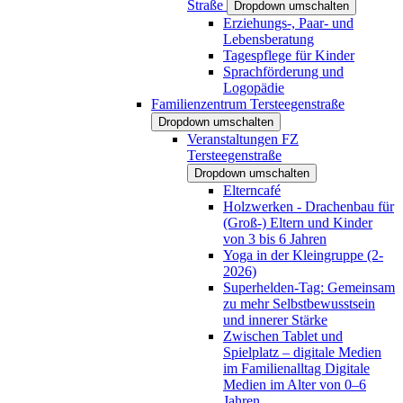
Straße
Dropdown umschalten
Erziehungs-, Paar- und
Lebensberatung
Tagespflege für Kinder
Sprachförderung und
Logopädie
Familienzentrum Tersteegenstraße
Dropdown umschalten
Veranstaltungen FZ
Tersteegenstraße
Dropdown umschalten
Elterncafé
Holzwerken - Drachenbau für
(Groß-) Eltern und Kinder
von 3 bis 6 Jahren
Yoga in der Kleingruppe (2-
2026)
Superhelden-Tag: Gemeinsam
zu mehr Selbstbewusstsein
und innerer Stärke
Zwischen Tablet und
Spielplatz – digitale Medien
im Familienalltag Digitale
Medien im Alter von 0–6
Jahren