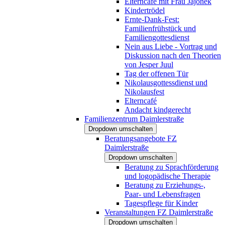
Elterncafé mit Frau Jajonek
Kindertrödel
Ernte-Dank-Fest:
Familienfrühstück und
Familiengottesdienst
Nein aus Liebe - Vortrag und
Diskussion nach den Theorien
von Jesper Juul
Tag der offenen Tür
Nikolausgottessdienst und
Nikolausfest
Elterncafé
Andacht kindgerecht
Familienzentrum Daimlerstraße
Dropdown umschalten
Beratungsangebote FZ
Daimlerstraße
Dropdown umschalten
Beratung zu Sprachförderung
und logopädische Therapie
Beratung zu Erziehungs-,
Paar- und Lebensfragen
Tagespflege für Kinder
Veranstaltungen FZ Daimlerstraße
Dropdown umschalten