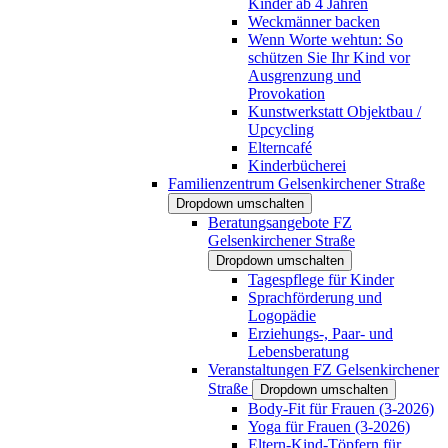
Kinder ab 4 Jahren
Weckmänner backen
Wenn Worte wehtun: So
schützen Sie Ihr Kind vor
Ausgrenzung und
Provokation
Kunstwerkstatt Objektbau /
Upcycling
Elterncafé
Kinderbücherei
Familienzentrum Gelsenkirchener Straße
Dropdown umschalten
Beratungsangebote FZ
Gelsenkirchener Straße
Dropdown umschalten
Tagespflege für Kinder
Sprachförderung und
Logopädie
Erziehungs-, Paar- und
Lebensberatung
Veranstaltungen FZ Gelsenkirchener
Straße
Dropdown umschalten
Body-Fit für Frauen (3-2026)
Yoga für Frauen (3-2026)
Eltern-Kind-Töpfern für