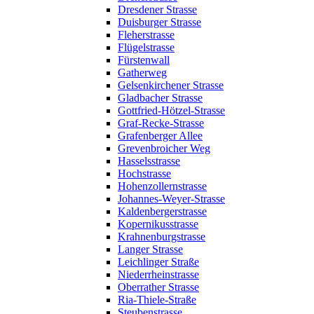
Dresdener Strasse
Duisburger Strasse
Fleherstrasse
Flügelstrasse
Fürstenwall
Gatherweg
Gelsenkirchener Strasse
Gladbacher Strasse
Gottfried-Hötzel-Strasse
Graf-Recke-Strasse
Grafenberger Allee
Grevenbroicher Weg
Hasselsstrasse
Hochstrasse
Hohenzollernstrasse
Johannes-Weyer-Strasse
Kaldenbergerstrasse
Kopernikusstrasse
Krahnenburgstrasse
Langer Strasse
Leichlinger Straße
Niederrheinstrasse
Oberrather Strasse
Ria-Thiele-Straße
Steubenstrasse