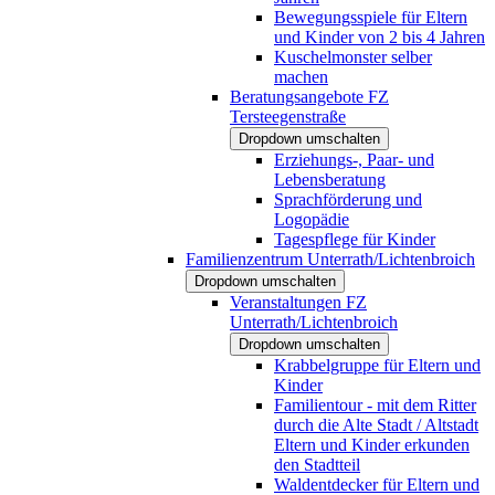
Bewegungsspiele für Eltern
und Kinder von 2 bis 4 Jahren
Kuschelmonster selber
machen
Beratungsangebote FZ
Tersteegenstraße
Dropdown umschalten
Erziehungs-, Paar- und
Lebensberatung
Sprachförderung und
Logopädie
Tagespflege für Kinder
Familienzentrum Unterrath/Lichtenbroich
Dropdown umschalten
Veranstaltungen FZ
Unterrath/Lichtenbroich
Dropdown umschalten
Krabbelgruppe für Eltern und
Kinder
Familientour - mit dem Ritter
durch die Alte Stadt / Altstadt
Eltern und Kinder erkunden
den Stadtteil
Waldentdecker für Eltern und