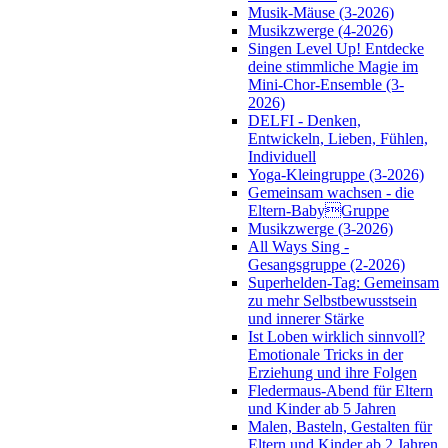
Musik-Mäuse (3-2026)
Musikzwerge (4-2026)
Singen Level Up! Entdecke
deine stimmliche Magie im
Mini-Chor-Ensemble (3-
2026)
DELFI - Denken,
Entwickeln, Lieben, Fühlen,
Individuell
Yoga-Kleingruppe (3-2026)
Gemeinsam wachsen - die
Eltern-BabyGruppe
Musikzwerge (3-2026)
All Ways Sing -
Gesangsgruppe (2-2026)
Superhelden-Tag: Gemeinsam
zu mehr Selbstbewusstsein
und innerer Stärke
Ist Loben wirklich sinnvoll?
Emotionale Tricks in der
Erziehung und ihre Folgen
Fledermaus-Abend für Eltern
und Kinder ab 5 Jahren
Malen, Basteln, Gestalten für
Eltern und Kinder ab 2 Jahren