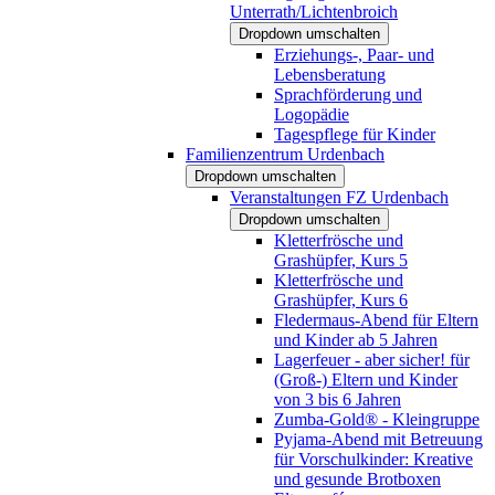
Unterrath/Lichtenbroich
Dropdown umschalten
Erziehungs-, Paar- und
Lebensberatung
Sprachförderung und
Logopädie
Tagespflege für Kinder
Familienzentrum Urdenbach
Dropdown umschalten
Veranstaltungen FZ Urdenbach
Dropdown umschalten
Kletterfrösche und
Grashüpfer, Kurs 5
Kletterfrösche und
Grashüpfer, Kurs 6
Fledermaus-Abend für Eltern
und Kinder ab 5 Jahren
Lagerfeuer - aber sicher! für
(Groß-) Eltern und Kinder
von 3 bis 6 Jahren
Zumba-Gold® - Kleingruppe
Pyjama-Abend mit Betreuung
für Vorschulkinder: Kreative
und gesunde Brotboxen