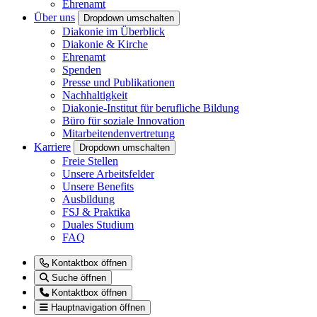
Ehrenamt
Über uns
Dropdown umschalten
Diakonie im Überblick
Diakonie & Kirche
Ehrenamt
Spenden
Presse und Publikationen
Nachhaltigkeit
Diakonie-Institut für berufliche Bildung
Büro für soziale Innovation
Mitarbeitendenvertretung
Karriere
Dropdown umschalten
Freie Stellen
Unsere Arbeitsfelder
Unsere Benefits
Ausbildung
FSJ & Praktika
Duales Studium
FAQ
Kontaktbox öffnen
Suche öffnen
Kontaktbox öffnen
Hauptnavigation öffnen