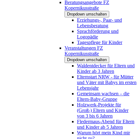
Beratungsangebote FZ
Kopernikusstraße
Dropdown umschalten
Erziehungs-, Paar- und
Lebensberatung
Sprachförderung und
Logopädie
Tagespflege für Kinder
Veranstaltungen FZ
Kopernikusstraße
Dropdown umschalten
Waldentdecker für Eltern und
Kinder ab 3 Jahren
Elternstart NRW - für Mütter
und Väter mit Babys im ersten
Lebensjahr
Gemeinsam wachsen – die
Eltern-Baby-Gruppe
Holzwerk-Projekte für
(Groß-) Eltern und Kinder
von 3 bis 6 Jahren
Fledermaus-Abend für Eltern
und Kinder ab 5 Jahren
Warum hört mein Kind mir
nicht zu?