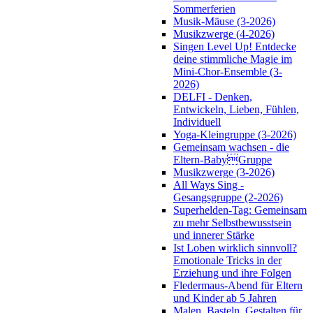
Sommerferien
Musik-Mäuse (3-2026)
Musikzwerge (4-2026)
Singen Level Up! Entdecke
deine stimmliche Magie im
Mini-Chor-Ensemble (3-
2026)
DELFI - Denken,
Entwickeln, Lieben, Fühlen,
Individuell
Yoga-Kleingruppe (3-2026)
Gemeinsam wachsen - die
Eltern-BabyGruppe
Musikzwerge (3-2026)
All Ways Sing -
Gesangsgruppe (2-2026)
Superhelden-Tag: Gemeinsam
zu mehr Selbstbewusstsein
und innerer Stärke
Ist Loben wirklich sinnvoll?
Emotionale Tricks in der
Erziehung und ihre Folgen
Fledermaus-Abend für Eltern
und Kinder ab 5 Jahren
Malen, Basteln, Gestalten für