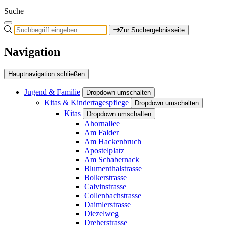
Suche
Zur Suchergebnisseite
Navigation
Hauptnavigation schließen
Jugend & Familie
Dropdown umschalten
Kitas & Kindertagespflege
Dropdown umschalten
Kitas
Dropdown umschalten
Ahornallee
Am Falder
Am Hackenbruch
Apostelplatz
Am Schabernack
Blumenthalstrasse
Bolkerstrasse
Calvinstrasse
Collenbachstrasse
Daimlerstrasse
Diezelweg
Dreherstrasse