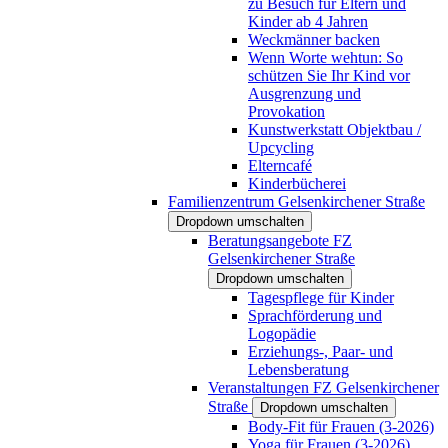
zu Besuch für Eltern und
Kinder ab 4 Jahren
Weckmänner backen
Wenn Worte wehtun: So
schützen Sie Ihr Kind vor
Ausgrenzung und
Provokation
Kunstwerkstatt Objektbau /
Upcycling
Elterncafé
Kinderbücherei
Familienzentrum Gelsenkirchener Straße
Dropdown umschalten
Beratungsangebote FZ
Gelsenkirchener Straße
Dropdown umschalten
Tagespflege für Kinder
Sprachförderung und
Logopädie
Erziehungs-, Paar- und
Lebensberatung
Veranstaltungen FZ Gelsenkirchener
Straße
Dropdown umschalten
Body-Fit für Frauen (3-2026)
Yoga für Frauen (3-2026)