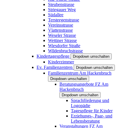
Steubenstrasse
Striegauer Weg
Südallee
Tersteegenstrasse
Vereinsstrasse
Vlattenstrasse
Weseler Strasse
Wettiner Strasse
Wiesdorfer Straße
Wildenbruchstrasse
Kindertagespflege
Dropdown umschalten
Kinderzimmer
Ev. Familienzentren
Dropdown umschalten
Familienzentrum Am Hackenbruch
Dropdown umschalten
Beratungsangebote FZ Am
Hackenbruch
Dropdown umschalten
Sprachförderung und
Logopädie
Tagespflege für Kinder
Erziehungs-, Paar- und
Lebensberatung
Veranstaltungen FZ Am