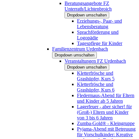
Beratungsangebote FZ
Unterrath/Lichtenbroich
Dropdown umschalten
Erziehungs-, Paar- und
Lebensberatung
Sprachförderung und
Logopädie
Tagespflege für Kinder
Familienzentrum Urdenbach
Dropdown umschalten
Veranstaltungen FZ Urdenbach
Dropdown umschalten
Kletterfrösche und
Grashüpfer, Kurs 5
Kletterfrösche und
Grashüpfer, Kurs 6
Fledermaus-Abend für Eltern
und Kinder ab 5 Jahren
Lagerfeuer - aber sicher! für
(Groß-) Eltern und Kinder
von 3 bis 6 Jahren
Zumba-Gold® - Kleingruppe
Pyjama-Abend mit Betreuung
für Vorschulkinder: Kreative