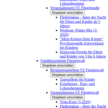
Lebensberatung
Veranstaltungen FZ Flügelstraße
Dropdown umschalten
Fledermäuse - Jäger der Nacht
für Eltern und Kinder ab 5
Jahren
Workout- Pilates Mix (3-
2026)
"Mein Körper-Dein Körper"
Psychosexuelle Entwicklung
bei Kindern
Holzwerk-Projekt für Eltern
und Kinder von 3 bis 6 Jahren
Familienzentrum Fürstenwall
Dropdown umschalten
Beratungsangebote FZ Fürstenwall
Dropdown umschalten
Tagespflege für Kinder
Erziehungs-, Paar- und
Lebensberatung
Veranstaltungen FZ Fürstenwall
Dropdown umschalten
Yoga-Kurs (3-2026)
Fledermäuse - Jäger der Nacht