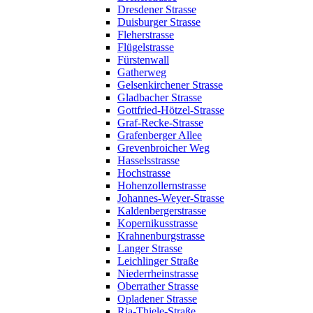
Dresdener Strasse
Duisburger Strasse
Fleherstrasse
Flügelstrasse
Fürstenwall
Gatherweg
Gelsenkirchener Strasse
Gladbacher Strasse
Gottfried-Hötzel-Strasse
Graf-Recke-Strasse
Grafenberger Allee
Grevenbroicher Weg
Hasselsstrasse
Hochstrasse
Hohenzollernstrasse
Johannes-Weyer-Strasse
Kaldenbergerstrasse
Kopernikusstrasse
Krahnenburgstrasse
Langer Strasse
Leichlinger Straße
Niederrheinstrasse
Oberrather Strasse
Opladener Strasse
Ria-Thiele-Straße