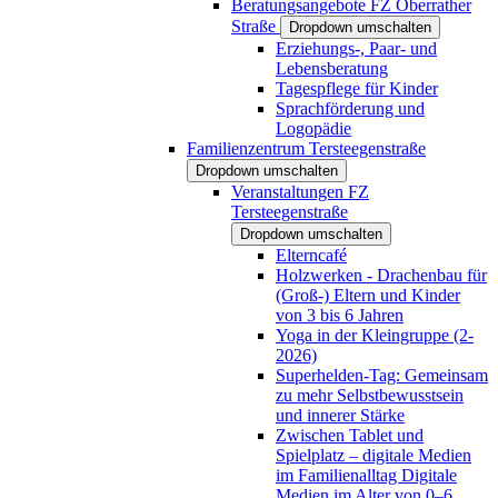
Beratungsangebote FZ Oberrather
Straße
Dropdown umschalten
Erziehungs-, Paar- und
Lebensberatung
Tagespflege für Kinder
Sprachförderung und
Logopädie
Familienzentrum Tersteegenstraße
Dropdown umschalten
Veranstaltungen FZ
Tersteegenstraße
Dropdown umschalten
Elterncafé
Holzwerken - Drachenbau für
(Groß-) Eltern und Kinder
von 3 bis 6 Jahren
Yoga in der Kleingruppe (2-
2026)
Superhelden-Tag: Gemeinsam
zu mehr Selbstbewusstsein
und innerer Stärke
Zwischen Tablet und
Spielplatz – digitale Medien
im Familienalltag Digitale
Medien im Alter von 0–6