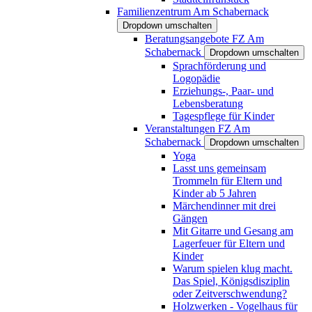
Familienzentrum Am Schabernack
Dropdown umschalten
Beratungsangebote FZ Am
Schabernack
Dropdown umschalten
Sprachförderung und
Logopädie
Erziehungs-, Paar- und
Lebensberatung
Tagespflege für Kinder
Veranstaltungen FZ Am
Schabernack
Dropdown umschalten
Yoga
Lasst uns gemeinsam
Trommeln für Eltern und
Kinder ab 5 Jahren
Märchendinner mit drei
Gängen
Mit Gitarre und Gesang am
Lagerfeuer für Eltern und
Kinder
Warum spielen klug macht.
Das Spiel, Königsdisziplin
oder Zeitverschwendung?
Holzwerken - Vogelhaus für