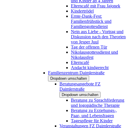
und Kinder ab 4 Jahren
Elterncafé mit Frau Jajonek
Kindertrödel
Ernte-Dank-Fest:
Familienfrühstück und
Familiengottesdienst
Nein aus Liebe - Vortrag und
Diskussion nach den Theorien
von Jesper Juul
Tag der offenen Tür
Nikolausgottessdienst und
Nikolausfest
Elterncafé
Andacht kindgerecht
Familienzentrum Daimlerstraße
Dropdown umschalten
Beratungsangebote FZ
Daimlerstraße
Dropdown umschalten
Beratung zu Sprachförderung
und logopädische Therapie
Beratung zu Erziehungs-,
Paar- und Lebensfragen
Tagespflege für Kinder
Veranstaltungen FZ Daimlerstraße