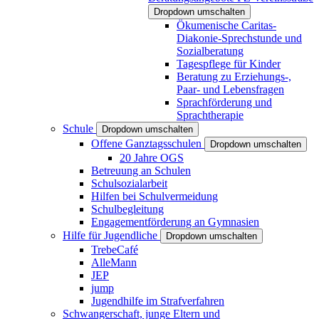
Dropdown umschalten
Ökumenische Caritas-
Diakonie-Sprechstunde und
Sozialberatung
Tagespflege für Kinder
Beratung zu Erziehungs-,
Paar- und Lebensfragen
Sprachförderung und
Sprachtherapie
Schule
Dropdown umschalten
Offene Ganztagsschulen
Dropdown umschalten
20 Jahre OGS
Betreuung an Schulen
Schulsozialarbeit
Hilfen bei Schulvermeidung
Schulbegleitung
Engagementförderung an Gymnasien
Hilfe für Jugendliche
Dropdown umschalten
TrebeCafé
AlleMann
JEP
jump
Jugendhilfe im Strafverfahren
Schwangerschaft, junge Eltern und