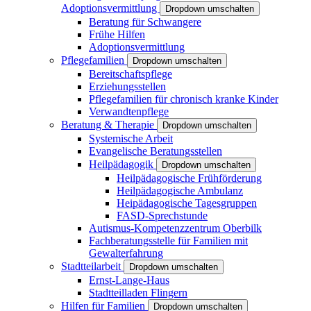
Adoptionsvermittlung
Dropdown umschalten
Beratung für Schwangere
Frühe Hilfen
Adoptionsvermittlung
Pflegefamilien
Dropdown umschalten
Bereitschaftspflege
Erziehungsstellen
Pflegefamilien für chronisch kranke Kinder
Verwandtenpflege
Beratung & Therapie
Dropdown umschalten
Systemische Arbeit
Evangelische Beratungsstellen
Heilpädagogik
Dropdown umschalten
Heilpädagogische Frühförderung
Heilpädagogische Ambulanz
Heipädagogische Tagesgruppen
FASD-Sprechstunde
Autismus-Kompetenzzentrum Oberbilk
Fachberatungsstelle für Familien mit
Gewalterfahrung
Stadtteilarbeit
Dropdown umschalten
Ernst-Lange-Haus
Stadtteilladen Flingern
Hilfen für Familien
Dropdown umschalten