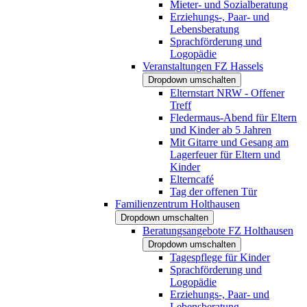
Mieter- und Sozialberatung
Erziehungs-, Paar- und
Lebensberatung
Sprachförderung und
Logopädie
Veranstaltungen FZ Hassels
Dropdown umschalten
Elternstart NRW - Offener
Treff
Fledermaus-Abend für Eltern
und Kinder ab 5 Jahren
Mit Gitarre und Gesang am
Lagerfeuer für Eltern und
Kinder
Elterncafé
Tag der offenen Tür
Familienzentrum Holthausen
Dropdown umschalten
Beratungsangebote FZ Holthausen
Dropdown umschalten
Tagespflege für Kinder
Sprachförderung und
Logopädie
Erziehungs-, Paar- und
Lebensberatung