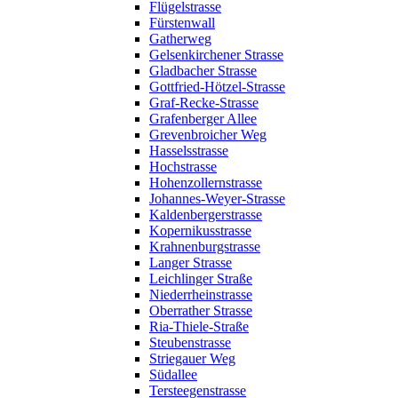
Flügelstrasse
Fürstenwall
Gatherweg
Gelsenkirchener Strasse
Gladbacher Strasse
Gottfried-Hötzel-Strasse
Graf-Recke-Strasse
Grafenberger Allee
Grevenbroicher Weg
Hasselsstrasse
Hochstrasse
Hohenzollernstrasse
Johannes-Weyer-Strasse
Kaldenbergerstrasse
Kopernikusstrasse
Krahnenburgstrasse
Langer Strasse
Leichlinger Straße
Niederrheinstrasse
Oberrather Strasse
Ria-Thiele-Straße
Steubenstrasse
Striegauer Weg
Südallee
Tersteegenstrasse