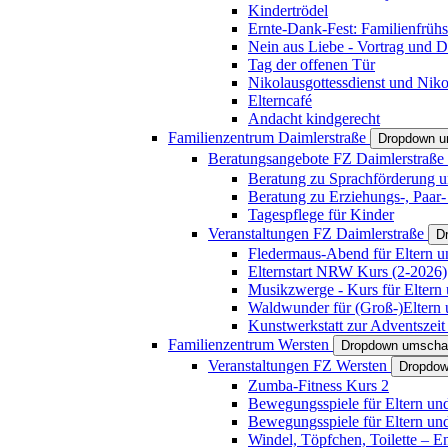
Kindertrödel
Ernte-Dank-Fest: Familienfrühs
Nein aus Liebe - Vortrag und D
Tag der offenen Tür
Nikolausgottessdienst und Niko
Elterncafé
Andacht kindgerecht
Familienzentrum Daimlerstraße
Dropdown u
Beratungsangebote FZ Daimlerstraße
Beratung zu Sprachförderung u
Beratung zu Erziehungs-, Paar
Tagespflege für Kinder
Veranstaltungen FZ Daimlerstraße
D
Fledermaus-Abend für Eltern u
Elternstart NRW Kurs (2-2026)
Musikzwerge - Kurs für Eltern 
Waldwunder für (Groß-)Eltern 
Kunstwerkstatt zur Adventszeit 
Familienzentrum Wersten
Dropdown umscha
Veranstaltungen FZ Wersten
Dropdow
Zumba-Fitness Kurs 2
Bewegungsspiele für Eltern un
Bewegungsspiele für Eltern un
Windel, Töpfchen, Toilette – E