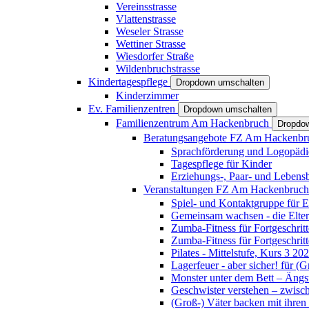
Vereinsstrasse
Vlattenstrasse
Weseler Strasse
Wettiner Strasse
Wiesdorfer Straße
Wildenbruchstrasse
Kindertagespflege
Dropdown umschalten
Kinderzimmer
Ev. Familienzentren
Dropdown umschalten
Familienzentrum Am Hackenbruch
Dropdo
Beratungsangebote FZ Am Hackenb
Sprachförderung und Logopädi
Tagespflege für Kinder
Erziehungs-, Paar- und Lebens
Veranstaltungen FZ Am Hackenbruc
Spiel- und Kontaktgruppe für E
Gemeinsam wachsen - die Elte
Zumba-Fitness für Fortgeschrit
Zumba-Fitness für Fortgeschrit
Pilates - Mittelstufe, Kurs 3 20
Lagerfeuer - aber sicher! für (
Monster unter dem Bett – Ängst
Geschwister verstehen – zwisc
(Groß-) Väter backen mit ihren