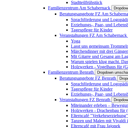
Stadtteilfrühstück
Familienzentrum Am Schabernack
Dropdow
Beratungsangebote FZ Am Schabern
Sprachförderung und Logopädi
Erziehungs-, Paar- und Lebens
Tagespflege für Kinder
Veranstaltungen FZ Am Schabernack
Yoga
Lasst uns gemeinsam Trommeln 
Märchendinner mit drei Gänge
Mit Gitarre und Gesang am Lage
Warum spielen klug macht. Das
Holzwerken - Vogelhaus für (Gr
Familienzentrum Benrath
Dropdown umschal
Beratungsangebote FZ Benrath
Drop
Sprachförderung und Logopädi
Tagespflege für Kinder
Erziehungs-, Paar- und Lebens
Veranstaltungen FZ Benrath
Dropdow
Miteinander erleben – Bewegung
Holzwerken - Drachenbau für (G
Elterncafé "Verkehrserziehung"
Tanzen und Malen mit Vivaldi in
Elterncafé mit Frau Jajonek