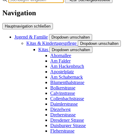
Navigation
Hauptnavigation schließen
Jugend & Familie
Dropdown umschalten
Kitas & Kindertagespflege
Dropdown umschalten
Kitas
Dropdown umschalten
Ahornallee
Am Falder
Am Hackenbruch
Apostelplatz
Am Schabernack
Blumenthalstrasse
Bolkerstrasse
Calvinstrasse
Collenbachstrasse
Daimlerstrasse
Diezelweg
Dreherstrasse
Dresdener Strasse
Duisburger Strasse
Fleherstrasse