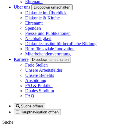
Ehrenamt
Über uns
Dropdown umschalten
Diakonie im Überblick
Diakonie & Kirche
Ehrenamt
Spenden
Presse und Publikationen
Nachhaltigkeit
Diakonie-Institut für berufliche Bildung
Büro für soziale Innovation
Mitarbeitendenvertretung
Karriere
Dropdown umschalten
Freie Stellen
Unsere Arbeitsfelder
Unsere Benefits
Ausbildung
FSJ & Praktika
Duales Studium
FAQ
Suche öffnen
Hauptnavigation öffnen
Suche