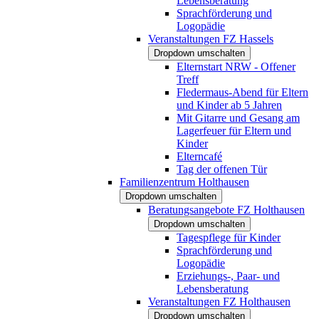
Lebensberatung
Sprachförderung und
Logopädie
Veranstaltungen FZ Hassels
Dropdown umschalten
Elternstart NRW - Offener
Treff
Fledermaus-Abend für Eltern
und Kinder ab 5 Jahren
Mit Gitarre und Gesang am
Lagerfeuer für Eltern und
Kinder
Elterncafé
Tag der offenen Tür
Familienzentrum Holthausen
Dropdown umschalten
Beratungsangebote FZ Holthausen
Dropdown umschalten
Tagespflege für Kinder
Sprachförderung und
Logopädie
Erziehungs-, Paar- und
Lebensberatung
Veranstaltungen FZ Holthausen
Dropdown umschalten