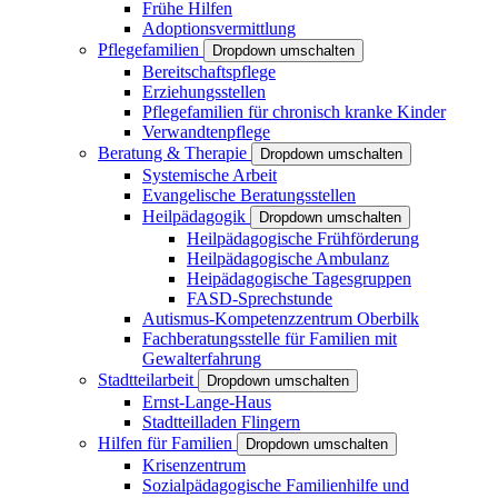
Frühe Hilfen
Adoptionsvermittlung
Pflegefamilien
Dropdown umschalten
Bereitschaftspflege
Erziehungsstellen
Pflegefamilien für chronisch kranke Kinder
Verwandtenpflege
Beratung & Therapie
Dropdown umschalten
Systemische Arbeit
Evangelische Beratungsstellen
Heilpädagogik
Dropdown umschalten
Heilpädagogische Frühförderung
Heilpädagogische Ambulanz
Heipädagogische Tagesgruppen
FASD-Sprechstunde
Autismus-Kompetenzzentrum Oberbilk
Fachberatungsstelle für Familien mit
Gewalterfahrung
Stadtteilarbeit
Dropdown umschalten
Ernst-Lange-Haus
Stadtteilladen Flingern
Hilfen für Familien
Dropdown umschalten
Krisenzentrum
Sozialpädagogische Familienhilfe und