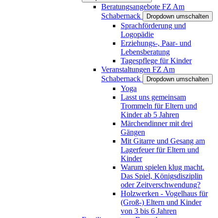
Beratungsangebote FZ Am
Schabernack
Dropdown umschalten
Sprachförderung und
Logopädie
Erziehungs-, Paar- und
Lebensberatung
Tagespflege für Kinder
Veranstaltungen FZ Am
Schabernack
Dropdown umschalten
Yoga
Lasst uns gemeinsam
Trommeln für Eltern und
Kinder ab 5 Jahren
Märchendinner mit drei
Gängen
Mit Gitarre und Gesang am
Lagerfeuer für Eltern und
Kinder
Warum spielen klug macht.
Das Spiel, Königsdisziplin
oder Zeitverschwendung?
Holzwerken - Vogelhaus für
(Groß-) Eltern und Kinder
von 3 bis 6 Jahren