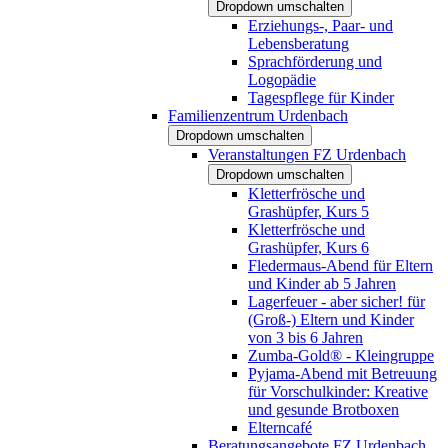
Dropdown umschalten
Erziehungs-, Paar- und
Lebensberatung
Sprachförderung und
Logopädie
Tagespflege für Kinder
Familienzentrum Urdenbach
Dropdown umschalten
Veranstaltungen FZ Urdenbach
Dropdown umschalten
Kletterfrösche und
Grashüpfer, Kurs 5
Kletterfrösche und
Grashüpfer, Kurs 6
Fledermaus-Abend für Eltern
und Kinder ab 5 Jahren
Lagerfeuer - aber sicher! für
(Groß-) Eltern und Kinder
von 3 bis 6 Jahren
Zumba-Gold® - Kleingruppe
Pyjama-Abend mit Betreuung
für Vorschulkinder: Kreative
und gesunde Brotboxen
Elterncafé
Beratungsangebote FZ Urdenbach