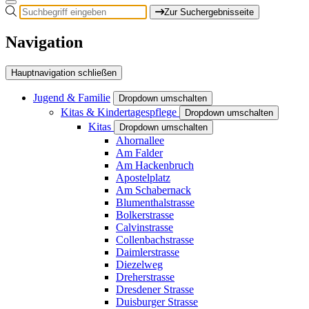
Zur Suchergebnisseite
Navigation
Hauptnavigation schließen
Jugend & Familie
Dropdown umschalten
Kitas & Kindertagespflege
Dropdown umschalten
Kitas
Dropdown umschalten
Ahornallee
Am Falder
Am Hackenbruch
Apostelplatz
Am Schabernack
Blumenthalstrasse
Bolkerstrasse
Calvinstrasse
Collenbachstrasse
Daimlerstrasse
Diezelweg
Dreherstrasse
Dresdener Strasse
Duisburger Strasse