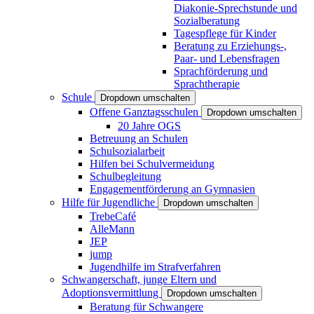
Diakonie-Sprechstunde und
Sozialberatung
Tagespflege für Kinder
Beratung zu Erziehungs-,
Paar- und Lebensfragen
Sprachförderung und
Sprachtherapie
Schule
Dropdown umschalten
Offene Ganztagsschulen
Dropdown umschalten
20 Jahre OGS
Betreuung an Schulen
Schulsozialarbeit
Hilfen bei Schulvermeidung
Schulbegleitung
Engagementförderung an Gymnasien
Hilfe für Jugendliche
Dropdown umschalten
TrebeCafé
AlleMann
JEP
jump
Jugendhilfe im Strafverfahren
Schwangerschaft, junge Eltern und
Adoptionsvermittlung
Dropdown umschalten
Beratung für Schwangere