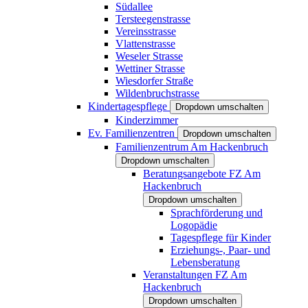
Südallee
Tersteegenstrasse
Vereinsstrasse
Vlattenstrasse
Weseler Strasse
Wettiner Strasse
Wiesdorfer Straße
Wildenbruchstrasse
Kindertagespflege
Dropdown umschalten
Kinderzimmer
Ev. Familienzentren
Dropdown umschalten
Familienzentrum Am Hackenbruch
Dropdown umschalten
Beratungsangebote FZ Am
Hackenbruch
Dropdown umschalten
Sprachförderung und
Logopädie
Tagespflege für Kinder
Erziehungs-, Paar- und
Lebensberatung
Veranstaltungen FZ Am
Hackenbruch
Dropdown umschalten