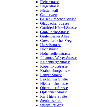
Fleherstrasse
Flügelstrasse
Fürstenwall
Gatherweg
Gelsenkirchener Strasse
Gladbacher Strasse
Gottfried-Hötzel-Strasse
Graf-Recke-Strasse
Grafenberger Allee
Grevenbroicher Weg
Hasselsstrasse
Hochstrasse
Hohenzollernstrasse
Johannes-Weyer-Strasse
Kaldenbergerstrasse
Kopernikusstrasse
Krahnenburgstrasse
Langer Strasse
Leichlinger Straße
Niederrheinstrasse
Oberrather Strasse
Opladener Strasse
Ria-Thiele-Straße
Steubenstrasse
Striegauer Weg