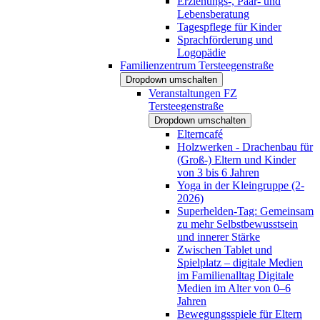
Erziehungs-, Paar- und
Lebensberatung
Tagespflege für Kinder
Sprachförderung und
Logopädie
Familienzentrum Tersteegenstraße
Dropdown umschalten
Veranstaltungen FZ
Tersteegenstraße
Dropdown umschalten
Elterncafé
Holzwerken - Drachenbau für
(Groß-) Eltern und Kinder
von 3 bis 6 Jahren
Yoga in der Kleingruppe (2-
2026)
Superhelden-Tag: Gemeinsam
zu mehr Selbstbewusstsein
und innerer Stärke
Zwischen Tablet und
Spielplatz – digitale Medien
im Familienalltag Digitale
Medien im Alter von 0–6
Jahren
Bewegungsspiele für Eltern