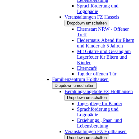
Lebensberatung
Sprachförderung und
Logopädie
Veranstaltungen FZ Hassels
Dropdown umschalten
Elternstart NRW - Offener
Treff
Fledermaus-Abend für Eltern
und Kinder ab 5 Jahren
Mit Gitarre und Gesang am
Lagerfeuer für Eltern und
Kinder
Elterncafé
Tag der offenen Tür
Familienzentrum Holthausen
Dropdown umschalten
Beratungsangebote FZ Holthausen
Dropdown umschalten
Tagespflege für Kinder
Sprachförderung und
Logopädie
Erziehungs-, Paar- und
Lebensberatung
Veranstaltungen FZ Holthausen
Dropdown umschalten