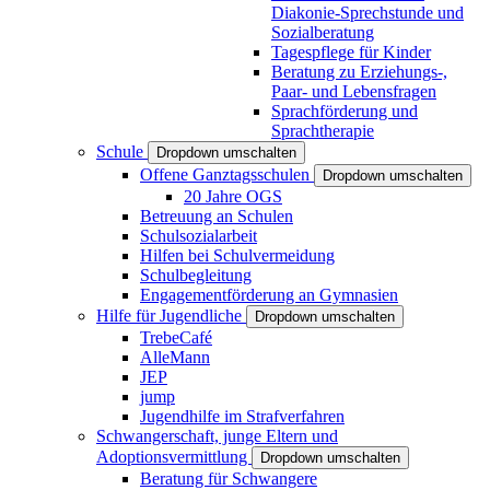
Diakonie-Sprechstunde und
Sozialberatung
Tagespflege für Kinder
Beratung zu Erziehungs-,
Paar- und Lebensfragen
Sprachförderung und
Sprachtherapie
Schule
Dropdown umschalten
Offene Ganztagsschulen
Dropdown umschalten
20 Jahre OGS
Betreuung an Schulen
Schulsozialarbeit
Hilfen bei Schulvermeidung
Schulbegleitung
Engagementförderung an Gymnasien
Hilfe für Jugendliche
Dropdown umschalten
TrebeCafé
AlleMann
JEP
jump
Jugendhilfe im Strafverfahren
Schwangerschaft, junge Eltern und
Adoptionsvermittlung
Dropdown umschalten
Beratung für Schwangere