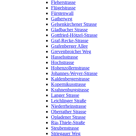
Fleherstrasse
Flügelstrasse
Fürstenwall
Gatherweg
Gelsenkirchener Strasse
Gladbacher Strasse
Gottfried-Hötzel-Strasse
Graf-Recke-Strasse
Grafenberger Allee
Grevenbroicher Weg
Hasselsstrasse
Hochstrasse
Hohenzollernstrasse
Johannes-Weyer-Strasse
Kaldenbergerstrasse
Kopernikusstrasse
Krahnenburgstrasse
Langer Strasse
Leichlinger Straße
Niederrheinstrasse
Oberrather Strasse
Opladener Strasse
Ria-Thiele-Straße
Steubenstrasse
Striegauer Weg