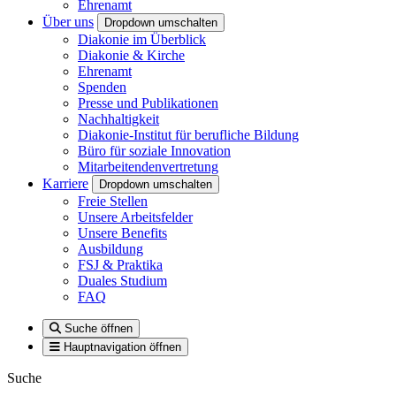
Ehrenamt
Über uns
Dropdown umschalten
Diakonie im Überblick
Diakonie & Kirche
Ehrenamt
Spenden
Presse und Publikationen
Nachhaltigkeit
Diakonie-Institut für berufliche Bildung
Büro für soziale Innovation
Mitarbeitendenvertretung
Karriere
Dropdown umschalten
Freie Stellen
Unsere Arbeitsfelder
Unsere Benefits
Ausbildung
FSJ & Praktika
Duales Studium
FAQ
Suche öffnen
Hauptnavigation öffnen
Suche