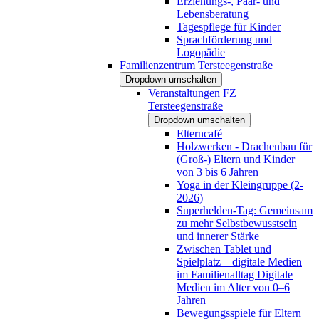
Erziehungs-, Paar- und
Lebensberatung
Tagespflege für Kinder
Sprachförderung und
Logopädie
Familienzentrum Tersteegenstraße
Dropdown umschalten
Veranstaltungen FZ
Tersteegenstraße
Dropdown umschalten
Elterncafé
Holzwerken - Drachenbau für
(Groß-) Eltern und Kinder
von 3 bis 6 Jahren
Yoga in der Kleingruppe (2-
2026)
Superhelden-Tag: Gemeinsam
zu mehr Selbstbewusstsein
und innerer Stärke
Zwischen Tablet und
Spielplatz – digitale Medien
im Familienalltag Digitale
Medien im Alter von 0–6
Jahren
Bewegungsspiele für Eltern