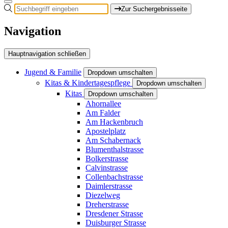
Zur Suchergebnisseite
Navigation
Hauptnavigation schließen
Jugend & Familie
Dropdown umschalten
Kitas & Kindertagespflege
Dropdown umschalten
Kitas
Dropdown umschalten
Ahornallee
Am Falder
Am Hackenbruch
Apostelplatz
Am Schabernack
Blumenthalstrasse
Bolkerstrasse
Calvinstrasse
Collenbachstrasse
Daimlerstrasse
Diezelweg
Dreherstrasse
Dresdener Strasse
Duisburger Strasse