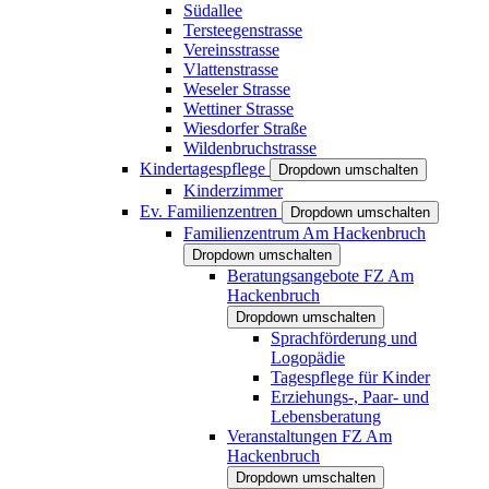
Südallee
Tersteegenstrasse
Vereinsstrasse
Vlattenstrasse
Weseler Strasse
Wettiner Strasse
Wiesdorfer Straße
Wildenbruchstrasse
Kindertagespflege
Dropdown umschalten
Kinderzimmer
Ev. Familienzentren
Dropdown umschalten
Familienzentrum Am Hackenbruch
Dropdown umschalten
Beratungsangebote FZ Am
Hackenbruch
Dropdown umschalten
Sprachförderung und
Logopädie
Tagespflege für Kinder
Erziehungs-, Paar- und
Lebensberatung
Veranstaltungen FZ Am
Hackenbruch
Dropdown umschalten