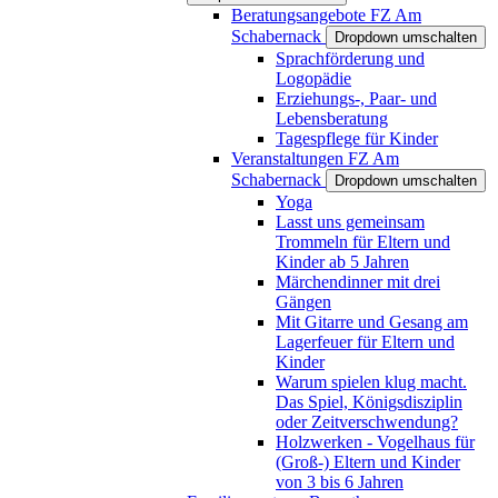
Beratungsangebote FZ Am
Schabernack
Dropdown umschalten
Sprachförderung und
Logopädie
Erziehungs-, Paar- und
Lebensberatung
Tagespflege für Kinder
Veranstaltungen FZ Am
Schabernack
Dropdown umschalten
Yoga
Lasst uns gemeinsam
Trommeln für Eltern und
Kinder ab 5 Jahren
Märchendinner mit drei
Gängen
Mit Gitarre und Gesang am
Lagerfeuer für Eltern und
Kinder
Warum spielen klug macht.
Das Spiel, Königsdisziplin
oder Zeitverschwendung?
Holzwerken - Vogelhaus für
(Groß-) Eltern und Kinder
von 3 bis 6 Jahren