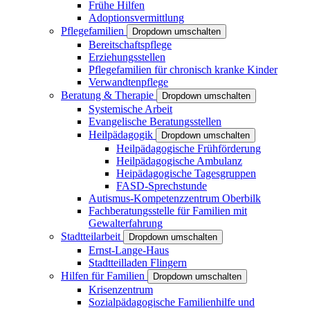
Frühe Hilfen
Adoptionsvermittlung
Pflegefamilien
Dropdown umschalten
Bereitschaftspflege
Erziehungsstellen
Pflegefamilien für chronisch kranke Kinder
Verwandtenpflege
Beratung & Therapie
Dropdown umschalten
Systemische Arbeit
Evangelische Beratungsstellen
Heilpädagogik
Dropdown umschalten
Heilpädagogische Frühförderung
Heilpädagogische Ambulanz
Heipädagogische Tagesgruppen
FASD-Sprechstunde
Autismus-Kompetenzzentrum Oberbilk
Fachberatungsstelle für Familien mit
Gewalterfahrung
Stadtteilarbeit
Dropdown umschalten
Ernst-Lange-Haus
Stadtteilladen Flingern
Hilfen für Familien
Dropdown umschalten
Krisenzentrum
Sozialpädagogische Familienhilfe und