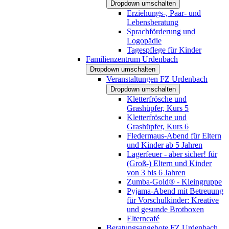
Dropdown umschalten
Erziehungs-, Paar- und
Lebensberatung
Sprachförderung und
Logopädie
Tagespflege für Kinder
Familienzentrum Urdenbach
Dropdown umschalten
Veranstaltungen FZ Urdenbach
Dropdown umschalten
Kletterfrösche und
Grashüpfer, Kurs 5
Kletterfrösche und
Grashüpfer, Kurs 6
Fledermaus-Abend für Eltern
und Kinder ab 5 Jahren
Lagerfeuer - aber sicher! für
(Groß-) Eltern und Kinder
von 3 bis 6 Jahren
Zumba-Gold® - Kleingruppe
Pyjama-Abend mit Betreuung
für Vorschulkinder: Kreative
und gesunde Brotboxen
Elterncafé
Beratungsangebote FZ Urdenbach