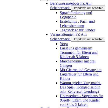
Beratungsangebote FZ Am
Schabernack
Dropdown umschalten
Sprachförderung und
Logopädie
Erziehungs-, Paar- und
Lebensberatung
Tagespflege für Kinder
Veranstaltungen FZ Am
Schabernack
Dropdown umschalten
Yoga
Lasst uns gemeinsam
Trommeln für Eltern und
Kinder ab 5 Jahren
Märchendinner mit drei
Gängen
Mit Gitarre und Gesang am
Lagerfeuer für Eltern und
Kinder
Warum spielen klug macht.
Das Spiel, Königsdisziplin
oder Zeitverschwendung?
Holzwerken - Vogelhaus für
(Groß-) Eltern und Kinder
von 3 bis 6 Jahren