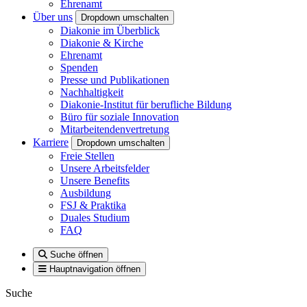
Ehrenamt
Über uns
Dropdown umschalten
Diakonie im Überblick
Diakonie & Kirche
Ehrenamt
Spenden
Presse und Publikationen
Nachhaltigkeit
Diakonie-Institut für berufliche Bildung
Büro für soziale Innovation
Mitarbeitendenvertretung
Karriere
Dropdown umschalten
Freie Stellen
Unsere Arbeitsfelder
Unsere Benefits
Ausbildung
FSJ & Praktika
Duales Studium
FAQ
Suche öffnen
Hauptnavigation öffnen
Suche