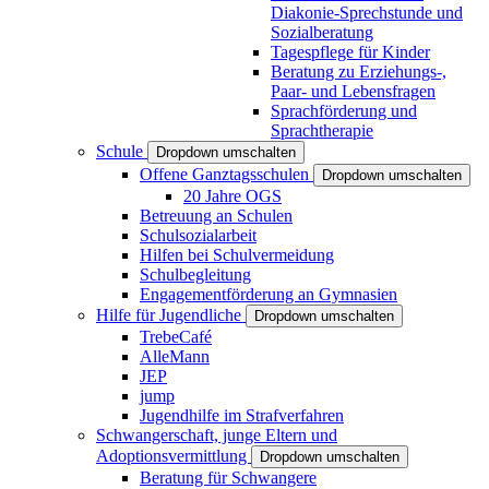
Diakonie-Sprechstunde und
Sozialberatung
Tagespflege für Kinder
Beratung zu Erziehungs-,
Paar- und Lebensfragen
Sprachförderung und
Sprachtherapie
Schule
Dropdown umschalten
Offene Ganztagsschulen
Dropdown umschalten
20 Jahre OGS
Betreuung an Schulen
Schulsozialarbeit
Hilfen bei Schulvermeidung
Schulbegleitung
Engagementförderung an Gymnasien
Hilfe für Jugendliche
Dropdown umschalten
TrebeCafé
AlleMann
JEP
jump
Jugendhilfe im Strafverfahren
Schwangerschaft, junge Eltern und
Adoptionsvermittlung
Dropdown umschalten
Beratung für Schwangere