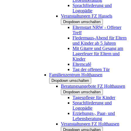
Lebensberatung
Sprachförderung und
Logopädie
Veranstaltungen FZ Hassels
Dropdown umschalten
Elternstart NRW - Offener
Treff
Fledermaus-Abend für Eltern
und Kinder ab 5 Jahren
Mit Gitarre und Gesang am
Lagerfeuer für Eltern und
Kinder
Elterncafé
Tag der offenen Tür
Familienzentrum Holthausen
Dropdown umschalten
Beratungsangebote FZ Holthausen
Dropdown umschalten
Tagespflege für Kinder
Sprachförderung und
Logopädie
Erziehungs-, Paar- und
Lebensberatung
Veranstaltungen FZ Holthausen
Dropdown umschalten