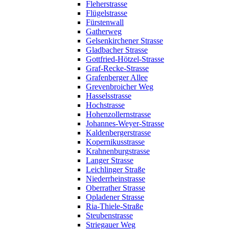
Fleherstrasse
Flügelstrasse
Fürstenwall
Gatherweg
Gelsenkirchener Strasse
Gladbacher Strasse
Gottfried-Hötzel-Strasse
Graf-Recke-Strasse
Grafenberger Allee
Grevenbroicher Weg
Hasselsstrasse
Hochstrasse
Hohenzollernstrasse
Johannes-Weyer-Strasse
Kaldenbergerstrasse
Kopernikusstrasse
Krahnenburgstrasse
Langer Strasse
Leichlinger Straße
Niederrheinstrasse
Oberrather Strasse
Opladener Strasse
Ria-Thiele-Straße
Steubenstrasse
Striegauer Weg