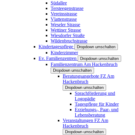
Südallee
Tersteegenstrasse
Vereinsstrasse
Vlattenstrasse
Weseler Strasse
Wettiner Strasse
Wiesdorfer Straße
Wildenbruchstrasse
Kindertagespflege
Dropdown umschalten
Kinderzimmer
Ev. Familienzentren
Dropdown umschalten
Familienzentrum Am Hackenbruch
Dropdown umschalten
Beratungsangebote FZ Am
Hackenbruch
Dropdown umschalten
Sprachförderung und
Logopädie
Tagespflege für Kinder
Erziehungs-, Paar- und
Lebensberatung
Veranstaltungen FZ Am
Hackenbruch
Dropdown umschalten