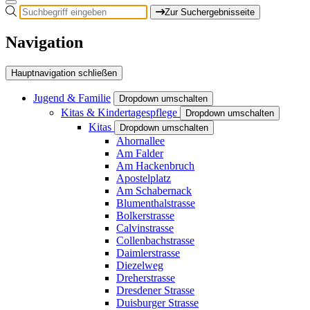
Zur Suchergebnisseite
Navigation
Hauptnavigation schließen
Jugend & Familie
Dropdown umschalten
Kitas & Kindertagespflege
Dropdown umschalten
Kitas
Dropdown umschalten
Ahornallee
Am Falder
Am Hackenbruch
Apostelplatz
Am Schabernack
Blumenthalstrasse
Bolkerstrasse
Calvinstrasse
Collenbachstrasse
Daimlerstrasse
Diezelweg
Dreherstrasse
Dresdener Strasse
Duisburger Strasse