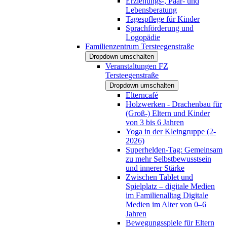
Erziehungs-, Paar- und
Lebensberatung
Tagespflege für Kinder
Sprachförderung und
Logopädie
Familienzentrum Tersteegenstraße
Dropdown umschalten
Veranstaltungen FZ
Tersteegenstraße
Dropdown umschalten
Elterncafé
Holzwerken - Drachenbau für
(Groß-) Eltern und Kinder
von 3 bis 6 Jahren
Yoga in der Kleingruppe (2-
2026)
Superhelden-Tag: Gemeinsam
zu mehr Selbstbewusstsein
und innerer Stärke
Zwischen Tablet und
Spielplatz – digitale Medien
im Familienalltag Digitale
Medien im Alter von 0–6
Jahren
Bewegungsspiele für Eltern