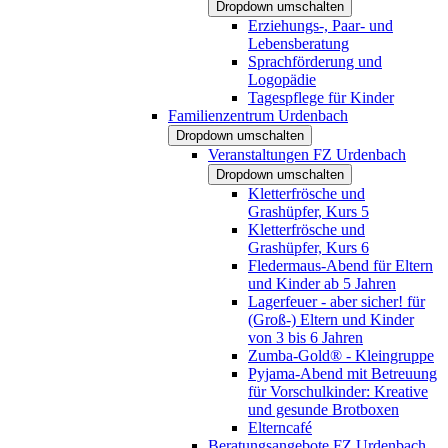
Dropdown umschalten
Erziehungs-, Paar- und
Lebensberatung
Sprachförderung und
Logopädie
Tagespflege für Kinder
Familienzentrum Urdenbach
Dropdown umschalten
Veranstaltungen FZ Urdenbach
Dropdown umschalten
Kletterfrösche und
Grashüpfer, Kurs 5
Kletterfrösche und
Grashüpfer, Kurs 6
Fledermaus-Abend für Eltern
und Kinder ab 5 Jahren
Lagerfeuer - aber sicher! für
(Groß-) Eltern und Kinder
von 3 bis 6 Jahren
Zumba-Gold® - Kleingruppe
Pyjama-Abend mit Betreuung
für Vorschulkinder: Kreative
und gesunde Brotboxen
Elterncafé
Beratungsangebote FZ Urdenbach