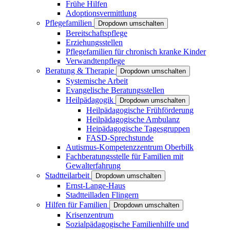
Frühe Hilfen
Adoptionsvermittlung
Pflegefamilien
Dropdown umschalten
Bereitschaftspflege
Erziehungsstellen
Pflegefamilien für chronisch kranke Kinder
Verwandtenpflege
Beratung & Therapie
Dropdown umschalten
Systemische Arbeit
Evangelische Beratungsstellen
Heilpädagogik
Dropdown umschalten
Heilpädagogische Frühförderung
Heilpädagogische Ambulanz
Heipädagogische Tagesgruppen
FASD-Sprechstunde
Autismus-Kompetenzzentrum Oberbilk
Fachberatungsstelle für Familien mit
Gewalterfahrung
Stadtteilarbeit
Dropdown umschalten
Ernst-Lange-Haus
Stadtteilladen Flingern
Hilfen für Familien
Dropdown umschalten
Krisenzentrum
Sozialpädagogische Familienhilfe und