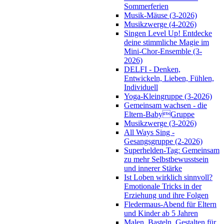
Sommerferien
Musik-Mäuse (3-2026)
Musikzwerge (4-2026)
Singen Level Up! Entdecke
deine stimmliche Magie im
Mini-Chor-Ensemble (3-
2026)
DELFI - Denken,
Entwickeln, Lieben, Fühlen,
Individuell
Yoga-Kleingruppe (3-2026)
Gemeinsam wachsen - die
Eltern-BabyGruppe
Musikzwerge (3-2026)
All Ways Sing -
Gesangsgruppe (2-2026)
Superhelden-Tag: Gemeinsam
zu mehr Selbstbewusstsein
und innerer Stärke
Ist Loben wirklich sinnvoll?
Emotionale Tricks in der
Erziehung und ihre Folgen
Fledermaus-Abend für Eltern
und Kinder ab 5 Jahren
Malen, Basteln, Gestalten für