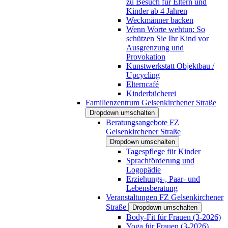
zu Besuch für Eltern und
Kinder ab 4 Jahren
Weckmänner backen
Wenn Worte wehtun: So
schützen Sie Ihr Kind vor
Ausgrenzung und
Provokation
Kunstwerkstatt Objektbau /
Upcycling
Elterncafé
Kinderbücherei
Familienzentrum Gelsenkirchener Straße
Dropdown umschalten
Beratungsangebote FZ
Gelsenkirchener Straße
Dropdown umschalten
Tagespflege für Kinder
Sprachförderung und
Logopädie
Erziehungs-, Paar- und
Lebensberatung
Veranstaltungen FZ Gelsenkirchener
Straße
Dropdown umschalten
Body-Fit für Frauen (3-2026)
Yoga für Frauen (3-2026)