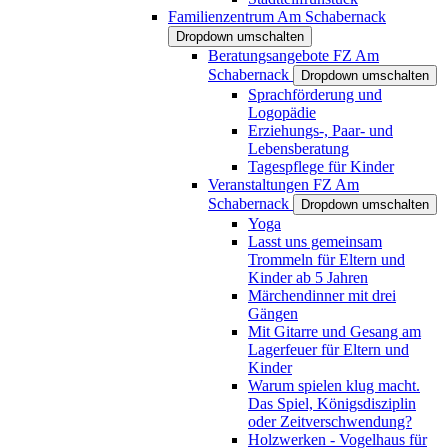
Familienzentrum Am Schabernack
Dropdown umschalten
Beratungsangebote FZ Am
Schabernack
Dropdown umschalten
Sprachförderung und
Logopädie
Erziehungs-, Paar- und
Lebensberatung
Tagespflege für Kinder
Veranstaltungen FZ Am
Schabernack
Dropdown umschalten
Yoga
Lasst uns gemeinsam
Trommeln für Eltern und
Kinder ab 5 Jahren
Märchendinner mit drei
Gängen
Mit Gitarre und Gesang am
Lagerfeuer für Eltern und
Kinder
Warum spielen klug macht.
Das Spiel, Königsdisziplin
oder Zeitverschwendung?
Holzwerken - Vogelhaus für