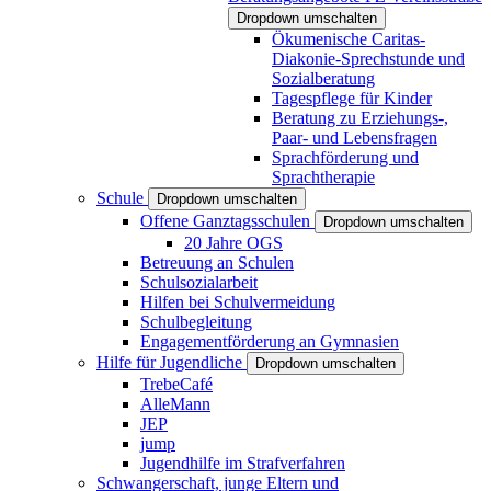
Dropdown umschalten
Ökumenische Caritas-
Diakonie-Sprechstunde und
Sozialberatung
Tagespflege für Kinder
Beratung zu Erziehungs-,
Paar- und Lebensfragen
Sprachförderung und
Sprachtherapie
Schule
Dropdown umschalten
Offene Ganztagsschulen
Dropdown umschalten
20 Jahre OGS
Betreuung an Schulen
Schulsozialarbeit
Hilfen bei Schulvermeidung
Schulbegleitung
Engagementförderung an Gymnasien
Hilfe für Jugendliche
Dropdown umschalten
TrebeCafé
AlleMann
JEP
jump
Jugendhilfe im Strafverfahren
Schwangerschaft, junge Eltern und