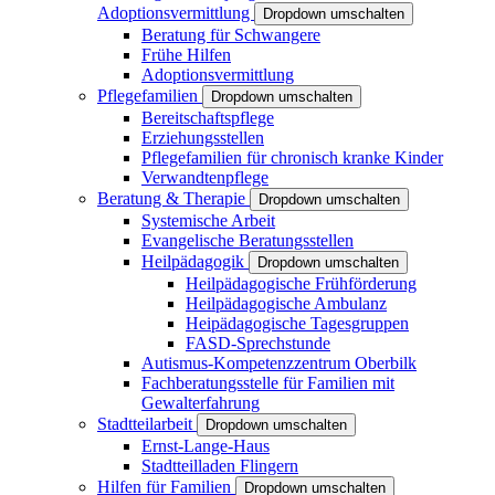
Adoptionsvermittlung
Dropdown umschalten
Beratung für Schwangere
Frühe Hilfen
Adoptionsvermittlung
Pflegefamilien
Dropdown umschalten
Bereitschaftspflege
Erziehungsstellen
Pflegefamilien für chronisch kranke Kinder
Verwandtenpflege
Beratung & Therapie
Dropdown umschalten
Systemische Arbeit
Evangelische Beratungsstellen
Heilpädagogik
Dropdown umschalten
Heilpädagogische Frühförderung
Heilpädagogische Ambulanz
Heipädagogische Tagesgruppen
FASD-Sprechstunde
Autismus-Kompetenzzentrum Oberbilk
Fachberatungsstelle für Familien mit
Gewalterfahrung
Stadtteilarbeit
Dropdown umschalten
Ernst-Lange-Haus
Stadtteilladen Flingern
Hilfen für Familien
Dropdown umschalten