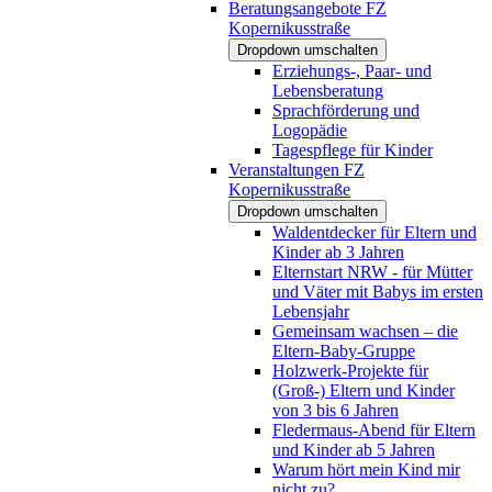
Beratungsangebote FZ
Kopernikusstraße
Dropdown umschalten
Erziehungs-, Paar- und
Lebensberatung
Sprachförderung und
Logopädie
Tagespflege für Kinder
Veranstaltungen FZ
Kopernikusstraße
Dropdown umschalten
Waldentdecker für Eltern und
Kinder ab 3 Jahren
Elternstart NRW - für Mütter
und Väter mit Babys im ersten
Lebensjahr
Gemeinsam wachsen – die
Eltern-Baby-Gruppe
Holzwerk-Projekte für
(Groß-) Eltern und Kinder
von 3 bis 6 Jahren
Fledermaus-Abend für Eltern
und Kinder ab 5 Jahren
Warum hört mein Kind mir
nicht zu?