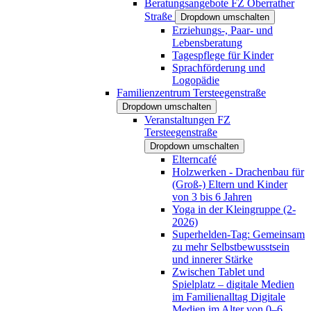
Beratungsangebote FZ Oberrather
Straße
Dropdown umschalten
Erziehungs-, Paar- und
Lebensberatung
Tagespflege für Kinder
Sprachförderung und
Logopädie
Familienzentrum Tersteegenstraße
Dropdown umschalten
Veranstaltungen FZ
Tersteegenstraße
Dropdown umschalten
Elterncafé
Holzwerken - Drachenbau für
(Groß-) Eltern und Kinder
von 3 bis 6 Jahren
Yoga in der Kleingruppe (2-
2026)
Superhelden-Tag: Gemeinsam
zu mehr Selbstbewusstsein
und innerer Stärke
Zwischen Tablet und
Spielplatz – digitale Medien
im Familienalltag Digitale
Medien im Alter von 0–6