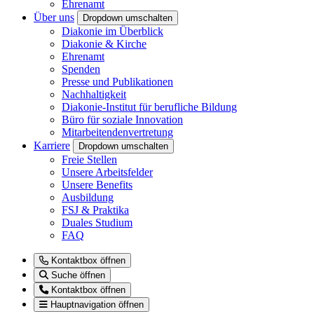
Ehrenamt
Über uns
Dropdown umschalten
Diakonie im Überblick
Diakonie & Kirche
Ehrenamt
Spenden
Presse und Publikationen
Nachhaltigkeit
Diakonie-Institut für berufliche Bildung
Büro für soziale Innovation
Mitarbeitendenvertretung
Karriere
Dropdown umschalten
Freie Stellen
Unsere Arbeitsfelder
Unsere Benefits
Ausbildung
FSJ & Praktika
Duales Studium
FAQ
Kontaktbox öffnen
Suche öffnen
Kontaktbox öffnen
Hauptnavigation öffnen