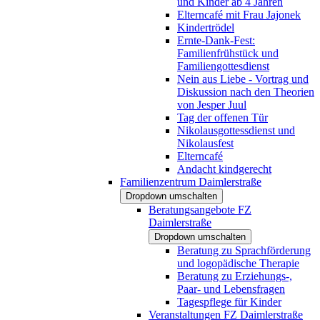
und Kinder ab 4 Jahren
Elterncafé mit Frau Jajonek
Kindertrödel
Ernte-Dank-Fest:
Familienfrühstück und
Familiengottesdienst
Nein aus Liebe - Vortrag und
Diskussion nach den Theorien
von Jesper Juul
Tag der offenen Tür
Nikolausgottessdienst und
Nikolausfest
Elterncafé
Andacht kindgerecht
Familienzentrum Daimlerstraße
Dropdown umschalten
Beratungsangebote FZ
Daimlerstraße
Dropdown umschalten
Beratung zu Sprachförderung
und logopädische Therapie
Beratung zu Erziehungs-,
Paar- und Lebensfragen
Tagespflege für Kinder
Veranstaltungen FZ Daimlerstraße