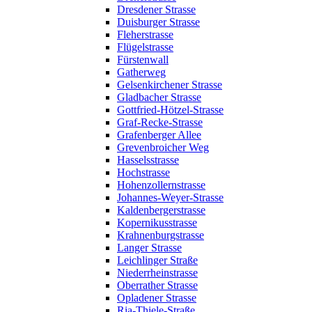
Dresdener Strasse
Duisburger Strasse
Fleherstrasse
Flügelstrasse
Fürstenwall
Gatherweg
Gelsenkirchener Strasse
Gladbacher Strasse
Gottfried-Hötzel-Strasse
Graf-Recke-Strasse
Grafenberger Allee
Grevenbroicher Weg
Hasselsstrasse
Hochstrasse
Hohenzollernstrasse
Johannes-Weyer-Strasse
Kaldenbergerstrasse
Kopernikusstrasse
Krahnenburgstrasse
Langer Strasse
Leichlinger Straße
Niederrheinstrasse
Oberrather Strasse
Opladener Strasse
Ria-Thiele-Straße