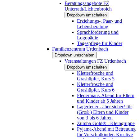
Beratungsangebote FZ
Unterrath/Lichtenbroich
Dropdown umschalten
Erziehungs-, Paar- und
Lebensberatung
Sprachförderung und
Logopädie
Tagespflege für Kinder
Familienzentrum Urdenbach
Dropdown umschalten
Veranstaltungen FZ Urdenbach
Dropdown umschalten
Kletterfrösche und
Grashüpfer, Kurs 5
Kletterfrösche und
Grashüpfer, Kurs 6
Fledermaus-Abend für Eltern
und Kinder ab 5 Jahren
Lagerfeuer - aber sicher! für
(Groß-) Eltern und Kinder
von 3 bis 6 Jahren
Zumba-Gold® - Kleingruppe
Pyjama-Abend mit Betreuung
für Vorschulkinder: Kreative