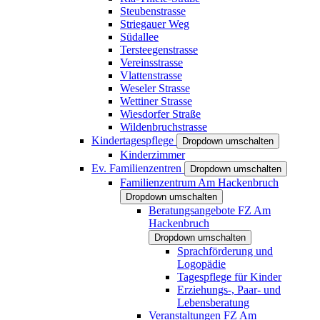
Steubenstrasse
Striegauer Weg
Südallee
Tersteegenstrasse
Vereinsstrasse
Vlattenstrasse
Weseler Strasse
Wettiner Strasse
Wiesdorfer Straße
Wildenbruchstrasse
Kindertagespflege
Dropdown umschalten
Kinderzimmer
Ev. Familienzentren
Dropdown umschalten
Familienzentrum Am Hackenbruch
Dropdown umschalten
Beratungsangebote FZ Am
Hackenbruch
Dropdown umschalten
Sprachförderung und
Logopädie
Tagespflege für Kinder
Erziehungs-, Paar- und
Lebensberatung
Veranstaltungen FZ Am