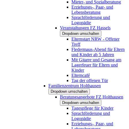
Mieter- und Sozialberatung
Erziehungs-, Paar- und
Lebensberatung
Sprachförderung und
Logopädie
Veranstaltungen FZ Hassels
Dropdown umschalten
Elternstart NRW - Offener
Treff
Fledermaus-Abend für Eltern
und Kinder ab 5 Jahren
Mit Gitarre und Gesang am
Lagerfeuer für Eltern und
Kinder
Elterncafé
Tag der offenen Tür
Familienzentrum Holthausen
Dropdown umschalten
Beratungsangebote FZ Holthausen
Dropdown umschalten
Tagespflege für Kinder
Sprachförderung und
Logopädie
Erziehungs-, Paar- und
Lebensberatung