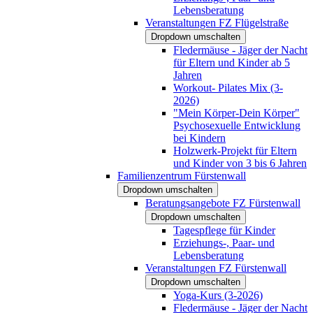
Lebensberatung
Veranstaltungen FZ Flügelstraße
Dropdown umschalten
Fledermäuse - Jäger der Nacht
für Eltern und Kinder ab 5
Jahren
Workout- Pilates Mix (3-
2026)
"Mein Körper-Dein Körper"
Psychosexuelle Entwicklung
bei Kindern
Holzwerk-Projekt für Eltern
und Kinder von 3 bis 6 Jahren
Familienzentrum Fürstenwall
Dropdown umschalten
Beratungsangebote FZ Fürstenwall
Dropdown umschalten
Tagespflege für Kinder
Erziehungs-, Paar- und
Lebensberatung
Veranstaltungen FZ Fürstenwall
Dropdown umschalten
Yoga-Kurs (3-2026)
Fledermäuse - Jäger der Nacht