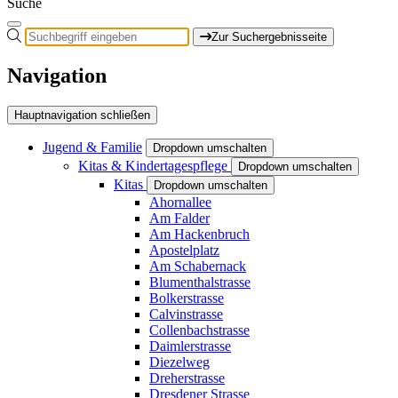
Suche
Zur Suchergebnisseite
Navigation
Hauptnavigation schließen
Jugend & Familie
Dropdown umschalten
Kitas & Kindertagespflege
Dropdown umschalten
Kitas
Dropdown umschalten
Ahornallee
Am Falder
Am Hackenbruch
Apostelplatz
Am Schabernack
Blumenthalstrasse
Bolkerstrasse
Calvinstrasse
Collenbachstrasse
Daimlerstrasse
Diezelweg
Dreherstrasse
Dresdener Strasse