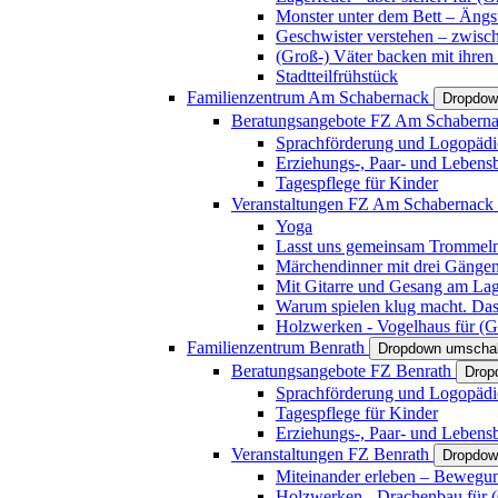
Monster unter dem Bett – Ängst
Geschwister verstehen – zwisc
(Groß-) Väter backen mit ihren
Stadtteilfrühstück
Familienzentrum Am Schabernack
Dropdow
Beratungsangebote FZ Am Schabern
Sprachförderung und Logopädi
Erziehungs-, Paar- und Lebens
Tagespflege für Kinder
Veranstaltungen FZ Am Schabernack
Yoga
Lasst uns gemeinsam Trommeln 
Märchendinner mit drei Gänge
Mit Gitarre und Gesang am Lage
Warum spielen klug macht. Das
Holzwerken - Vogelhaus für (Gr
Familienzentrum Benrath
Dropdown umschal
Beratungsangebote FZ Benrath
Drop
Sprachförderung und Logopädi
Tagespflege für Kinder
Erziehungs-, Paar- und Lebens
Veranstaltungen FZ Benrath
Dropdow
Miteinander erleben – Bewegung
Holzwerken - Drachenbau für (G