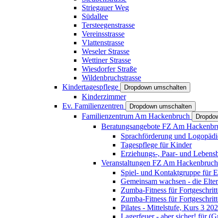
Striegauer Weg
Südallee
Tersteegenstrasse
Vereinsstrasse
Vlattenstrasse
Weseler Strasse
Wettiner Strasse
Wiesdorfer Straße
Wildenbruchstrasse
Kindertagespflege
Dropdown umschalten
Kinderzimmer
Ev. Familienzentren
Dropdown umschalten
Familienzentrum Am Hackenbruch
Dropdo
Beratungsangebote FZ Am Hackenb
Sprachförderung und Logopädi
Tagespflege für Kinder
Erziehungs-, Paar- und Lebens
Veranstaltungen FZ Am Hackenbruc
Spiel- und Kontaktgruppe für E
Gemeinsam wachsen - die Elte
Zumba-Fitness für Fortgeschrit
Zumba-Fitness für Fortgeschrit
Pilates - Mittelstufe, Kurs 3 20
Lagerfeuer - aber sicher! für (