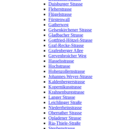
Duisburger Strasse
Fleherstrasse
Flügelstrasse
Fürstenwall
Gatherweg
Gelsenkirchener Strasse
Gladbacher Strasse
Gottfried-Hötzel-Strasse
Graf-Recke-Strasse
Grafenberger Allee
Grevenbroicher Weg
Hasselsstrasse
Hochstrasse
Hohenzollernstrasse
Johannes-Weyer-Strasse
Kaldenbergerstrasse
Kopernikusstrasse
Krahnenburgstrasse
Langer Strasse
Leichlinger Straße
Niederrheinstrasse
Oberrather Strasse
Opladener Strasse
Ria-Thiele-Straße
Steubenstrasse