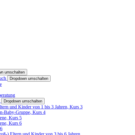
wn umschalten
ruch
Dropdown umschalten
e
beratung
h
Dropdown umschalten
ltern und Kinder von 1 bis 3 Jahren, Kurs 3
rn-Baby-Gruppe, Kurs 4
tene, Kurs 5
tene, Kurs 6
26
Groß-) Eltern und Kinder von 3 bis 6 Jahren