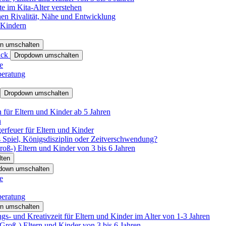
e im Kita-Alter verstehen
hen Rivalität, Nähe und Entwicklung
 Kindern
n umschalten
ack
Dropdown umschalten
e
beratung
Dropdown umschalten
für Eltern und Kinder ab 5 Jahren
n
rfeuer für Eltern und Kinder
 Spiel, Königsdisziplin oder Zeitverschwendung?
oß-) Eltern und Kinder von 3 bis 6 Jahren
ten
down umschalten
e
beratung
n umschalten
s- und Kreativzeit für Eltern und Kinder im Alter von 1-3 Jahren
roß-) Eltern und Kinder von 3 bis 6 Jahren