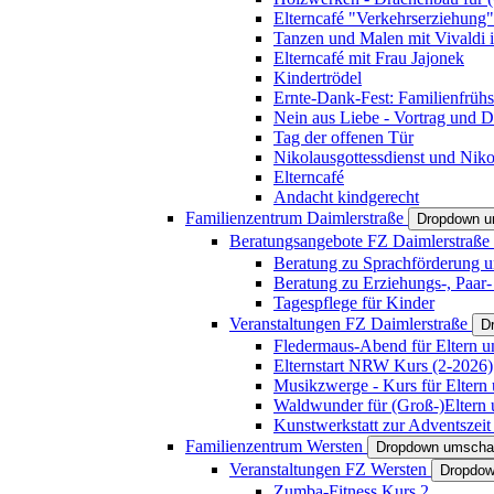
Elterncafé "Verkehrserziehung"
Tanzen und Malen mit Vivaldi in
Elterncafé mit Frau Jajonek
Kindertrödel
Ernte-Dank-Fest: Familienfrühs
Nein aus Liebe - Vortrag und D
Tag der offenen Tür
Nikolausgottessdienst und Niko
Elterncafé
Andacht kindgerecht
Familienzentrum Daimlerstraße
Dropdown u
Beratungsangebote FZ Daimlerstraße
Beratung zu Sprachförderung u
Beratung zu Erziehungs-, Paar
Tagespflege für Kinder
Veranstaltungen FZ Daimlerstraße
D
Fledermaus-Abend für Eltern u
Elternstart NRW Kurs (2-2026)
Musikzwerge - Kurs für Eltern 
Waldwunder für (Groß-)Eltern 
Kunstwerkstatt zur Adventszeit 
Familienzentrum Wersten
Dropdown umscha
Veranstaltungen FZ Wersten
Dropdow
Zumba-Fitness Kurs 2