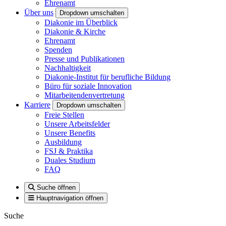
Ehrenamt
Über uns
Dropdown umschalten
Diakonie im Überblick
Diakonie & Kirche
Ehrenamt
Spenden
Presse und Publikationen
Nachhaltigkeit
Diakonie-Institut für berufliche Bildung
Büro für soziale Innovation
Mitarbeitendenvertretung
Karriere
Dropdown umschalten
Freie Stellen
Unsere Arbeitsfelder
Unsere Benefits
Ausbildung
FSJ & Praktika
Duales Studium
FAQ
Suche öffnen
Hauptnavigation öffnen
Suche