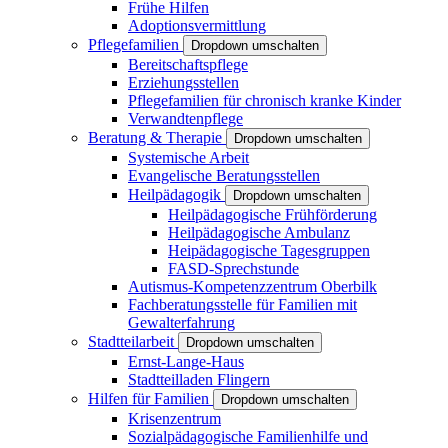
Frühe Hilfen
Adoptionsvermittlung
Pflegefamilien
Dropdown umschalten
Bereitschaftspflege
Erziehungsstellen
Pflegefamilien für chronisch kranke Kinder
Verwandtenpflege
Beratung & Therapie
Dropdown umschalten
Systemische Arbeit
Evangelische Beratungsstellen
Heilpädagogik
Dropdown umschalten
Heilpädagogische Frühförderung
Heilpädagogische Ambulanz
Heipädagogische Tagesgruppen
FASD-Sprechstunde
Autismus-Kompetenzzentrum Oberbilk
Fachberatungsstelle für Familien mit
Gewalterfahrung
Stadtteilarbeit
Dropdown umschalten
Ernst-Lange-Haus
Stadtteilladen Flingern
Hilfen für Familien
Dropdown umschalten
Krisenzentrum
Sozialpädagogische Familienhilfe und