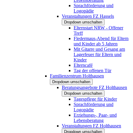
Lebensberatung
Sprachförderung und
Logopädie
Veranstaltungen FZ Hassels
Dropdown umschalten
Elternstart NRW - Offener
Treff
Fledermaus-Abend für Eltern
und Kinder ab 5 Jahren
Mit Gitarre und Gesang am
Lagerfeuer für Eltern und
Kinder
Elterncafé
Tag der offenen Tür
Familienzentrum Holthausen
Dropdown umschalten
Beratungsangebote FZ Holthausen
Dropdown umschalten
Tagespflege für Kinder
Sprachförderung und
Logopädie
Erziehungs-, Paar- und
Lebensberatung
Veranstaltungen FZ Holthausen
Dropdown umschalten