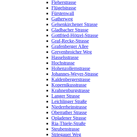
Fleherstrasse
Flügelstrasse
Fürstenwall
Gatherweg
Gelsenkirchener Strasse
Gladbacher Strasse
Gottfried-Hötzel-Strasse
Graf-Recke-Strasse
Grafenberger Allee
Grevenbroicher Weg
Hasselsstrasse
Hochstrasse
Hohenzollernstrasse
Johannes-Weyer-Strasse
Kaldenbergerstrasse
Kopernikusstrasse
Krahnenburgstrasse
Langer Strasse
Leichlinger Straße
Niederrheinstrasse
Oberrather Strasse
Opladener Strasse
Ria-Thiele-Straße
Steubenstrasse
Striegauer Weg