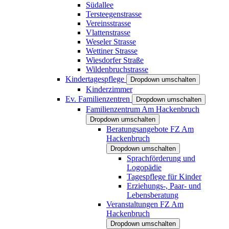
Südallee
Tersteegenstrasse
Vereinsstrasse
Vlattenstrasse
Weseler Strasse
Wettiner Strasse
Wiesdorfer Straße
Wildenbruchstrasse
Kindertagespflege
Dropdown umschalten
Kinderzimmer
Ev. Familienzentren
Dropdown umschalten
Familienzentrum Am Hackenbruch
Dropdown umschalten
Beratungsangebote FZ Am
Hackenbruch
Dropdown umschalten
Sprachförderung und
Logopädie
Tagespflege für Kinder
Erziehungs-, Paar- und
Lebensberatung
Veranstaltungen FZ Am
Hackenbruch
Dropdown umschalten