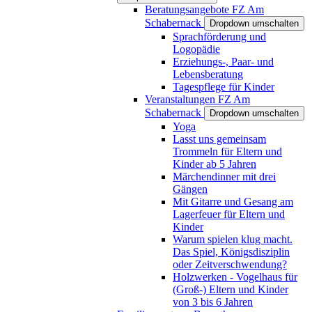
Beratungsangebote FZ Am
Schabernack
Dropdown umschalten
Sprachförderung und
Logopädie
Erziehungs-, Paar- und
Lebensberatung
Tagespflege für Kinder
Veranstaltungen FZ Am
Schabernack
Dropdown umschalten
Yoga
Lasst uns gemeinsam
Trommeln für Eltern und
Kinder ab 5 Jahren
Märchendinner mit drei
Gängen
Mit Gitarre und Gesang am
Lagerfeuer für Eltern und
Kinder
Warum spielen klug macht.
Das Spiel, Königsdisziplin
oder Zeitverschwendung?
Holzwerken - Vogelhaus für
(Groß-) Eltern und Kinder
von 3 bis 6 Jahren