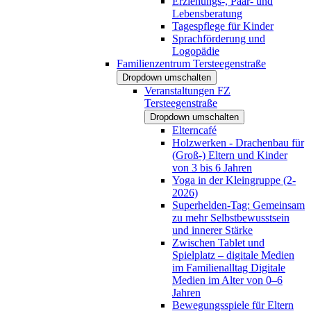
Erziehungs-, Paar- und
Lebensberatung
Tagespflege für Kinder
Sprachförderung und
Logopädie
Familienzentrum Tersteegenstraße
Dropdown umschalten
Veranstaltungen FZ
Tersteegenstraße
Dropdown umschalten
Elterncafé
Holzwerken - Drachenbau für
(Groß-) Eltern und Kinder
von 3 bis 6 Jahren
Yoga in der Kleingruppe (2-
2026)
Superhelden-Tag: Gemeinsam
zu mehr Selbstbewusstsein
und innerer Stärke
Zwischen Tablet und
Spielplatz – digitale Medien
im Familienalltag Digitale
Medien im Alter von 0–6
Jahren
Bewegungsspiele für Eltern