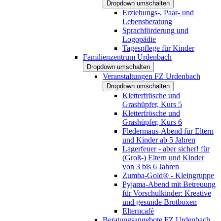
Dropdown umschalten
Erziehungs-, Paar- und
Lebensberatung
Sprachförderung und
Logopädie
Tagespflege für Kinder
Familienzentrum Urdenbach
Dropdown umschalten
Veranstaltungen FZ Urdenbach
Dropdown umschalten
Kletterfrösche und
Grashüpfer, Kurs 5
Kletterfrösche und
Grashüpfer, Kurs 6
Fledermaus-Abend für Eltern
und Kinder ab 5 Jahren
Lagerfeuer - aber sicher! für
(Groß-) Eltern und Kinder
von 3 bis 6 Jahren
Zumba-Gold® - Kleingruppe
Pyjama-Abend mit Betreuung
für Vorschulkinder: Kreative
und gesunde Brotboxen
Elterncafé
Beratungsangebote FZ Urdenbach