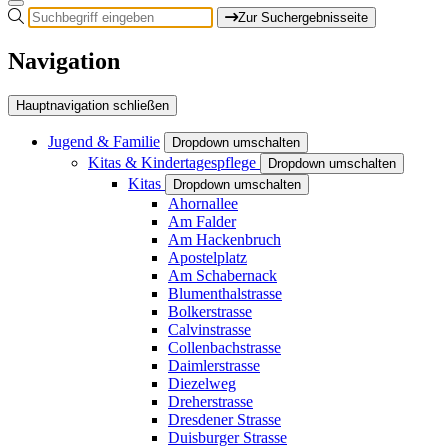
Zur Suchergebnisseite
Navigation
Hauptnavigation schließen
Jugend & Familie
Dropdown umschalten
Kitas & Kindertagespflege
Dropdown umschalten
Kitas
Dropdown umschalten
Ahornallee
Am Falder
Am Hackenbruch
Apostelplatz
Am Schabernack
Blumenthalstrasse
Bolkerstrasse
Calvinstrasse
Collenbachstrasse
Daimlerstrasse
Diezelweg
Dreherstrasse
Dresdener Strasse
Duisburger Strasse