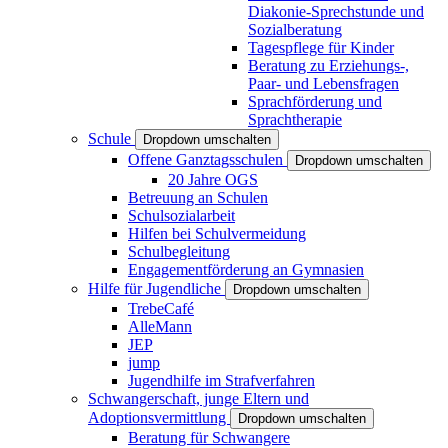
Diakonie-Sprechstunde und
Sozialberatung
Tagespflege für Kinder
Beratung zu Erziehungs-,
Paar- und Lebensfragen
Sprachförderung und
Sprachtherapie
Schule
Dropdown umschalten
Offene Ganztagsschulen
Dropdown umschalten
20 Jahre OGS
Betreuung an Schulen
Schulsozialarbeit
Hilfen bei Schulvermeidung
Schulbegleitung
Engagementförderung an Gymnasien
Hilfe für Jugendliche
Dropdown umschalten
TrebeCafé
AlleMann
JEP
jump
Jugendhilfe im Strafverfahren
Schwangerschaft, junge Eltern und
Adoptionsvermittlung
Dropdown umschalten
Beratung für Schwangere